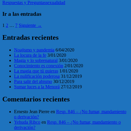
Respuestas y Preguntas
sexualidad
Ir a las entradas
1
2
…
7
Siguiente →
Entradas recientes
Noajismo y pandemia
6/04/2020
La locura de la fe
3/01/2020
Magia y lo sobrenatural
3/01/2020
Conocimiento es conexión
2/01/2020
La magia que tú quieras
1/01/2020
La nulificación poderosa
31/12/2019
Para salir del abismo
30/12/2019
Sumar luces a la Menorá
27/12/2019
Comentarios recientes
Ernesto Jean Pierre
en
Resp. 846 – ¿No fumar, mandamiento
o derivación?
Yehuda Ribco
en
Resp. 846 – ¿No fumar, mandamiento o
derivación?