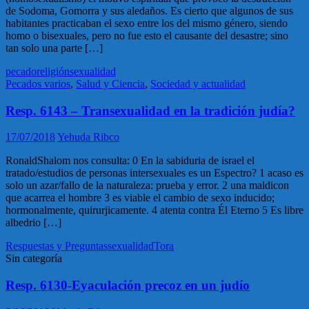
de Sodoma, Gomorra y sus aledaños. Es cierto que algunos de sus
habitantes practicaban el sexo entre los del mismo género, siendo
homo o bisexuales, pero no fue esto el causante del desastre; sino
tan solo una parte […]
pecado
religión
sexualidad
Pecados varios
,
Salud y Ciencia
,
Sociedad y actualidad
Resp. 6143 – Transexualidad en la tradición judía?
17/07/2018
Yehuda Ribco
RonaldShalom nos consulta: 0 En la sabiduria de israel el
tratado/estudios de personas intersexuales es un Espectro? 1 acaso es
solo un azar/fallo de la naturaleza: prueba y error. 2 una maldicon
que acarrea el hombre 3 es viable el cambio de sexo inducido;
hormonalmente, quirurjicamente. 4 atenta contra Él Eterno 5 Es libre
albedrio […]
Respuestas y Preguntas
sexualidad
Tora
Sin categoría
Resp. 6130-Eyaculación precoz en un judío