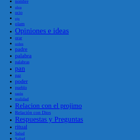
nombre
obra
ocio
ojo
olam
Opiniones e ideas
orar
orden
padre
palabra
palabras
pan
paz
poder
pueblo
razón
realidad
Relacion con el projimo
Relación con Dios
Respuestas y Preguntas
ritual
Salud
Salud