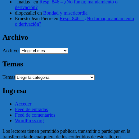
_matias_
en
Resp. 846 – ¿No fumar, mandamiento o
derivación?
dlopezallel
en
Bondad y misericordia
Ernesto Jean Pierre
en
Resp. 846 – ¿No fumar, mandamiento
o derivación?
Archivo
Archivo
Temas
Temas
Ingresa
Acceder
Feed de entradas
Feed de comentarios
WordPress.org
Los lectores tienen permitido publicar, transmitir o participar en la
transferencia de cualquiera de los contenidos de este sitio, en