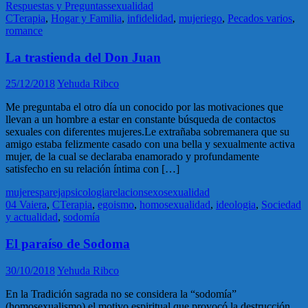
Respuestas y Preguntas
sexualidad
CTerapia
,
Hogar y Familia
,
infidelidad
,
mujeriego
,
Pecados varios
,
romance
La trastienda del Don Juan
25/12/2018
Yehuda Ribco
Me preguntaba el otro día un conocido por las motivaciones que
llevan a un hombre a estar en constante búsqueda de contactos
sexuales con diferentes mujeres.Le extrañaba sobremanera que su
amigo estaba felizmente casado con una bella y sexualmente activa
mujer, de la cual se declaraba enamorado y profundamente
satisfecho en su relación íntima con […]
mujeres
pareja
psicologia
relacion
sexo
sexualidad
04 Vaiera
,
CTerapia
,
egoismo
,
homosexualidad
,
ideologia
,
Sociedad
y actualidad
,
sodomía
El paraíso de Sodoma
30/10/2018
Yehuda Ribco
En la Tradición sagrada no se considera la “sodomía”
(homosexualismo) el motivo espiritual que provocó la destrucción