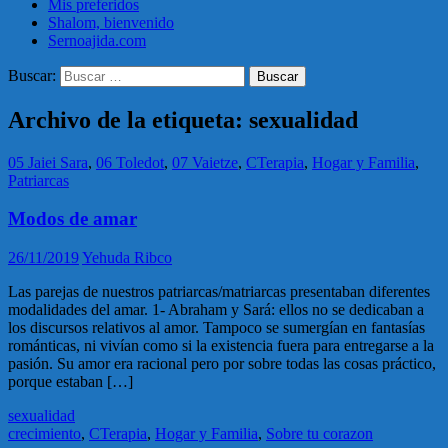
Mis preferidos
Shalom, bienvenido
Sernoajida.com
Buscar:
Archivo de la etiqueta: sexualidad
05 Jaiei Sara
,
06 Toledot
,
07 Vaietze
,
CTerapia
,
Hogar y Familia
,
Patriarcas
Modos de amar
26/11/2019
Yehuda Ribco
Las parejas de nuestros patriarcas/matriarcas presentaban diferentes
modalidades del amar. 1- Abraham y Sará: ellos no se dedicaban a
los discursos relativos al amor. Tampoco se sumergían en fantasías
románticas, ni vivían como si la existencia fuera para entregarse a la
pasión. Su amor era racional pero por sobre todas las cosas práctico,
porque estaban […]
sexualidad
crecimiento
,
CTerapia
,
Hogar y Familia
,
Sobre tu corazon