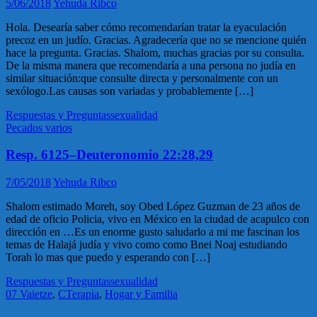
5/06/2018
Yehuda Ribco
Hola. Desearía saber cómo recomendarían tratar la eyaculación
precoz en un judío. Gracias. Agradecería que no se mencione quién
hace la pregunta. Gracias. Shalom, muchas gracias por su consulta.
De la misma manera que recomendaría a una persona no judía en
similar situación:que consulte directa y personalmente con un
sexólogo.Las causas son variadas y probablemente […]
Respuestas y Preguntas
sexualidad
Pecados varios
Resp. 6125–Deuteronomio 22:28,29
7/05/2018
Yehuda Ribco
Shalom estimado Moreh, soy Obed López Guzman de 23 años de
edad de oficio Policia, vivo en México en la ciudad de acapulco con
dirección en …Es un enorme gusto saludarlo a mi me fascinan los
temas de Halajá judía y vivo como como Bnei Noaj estudiando
Torah lo mas que puedo y esperando con […]
Respuestas y Preguntas
sexualidad
07 Vaietze
,
CTerapia
,
Hogar y Familia