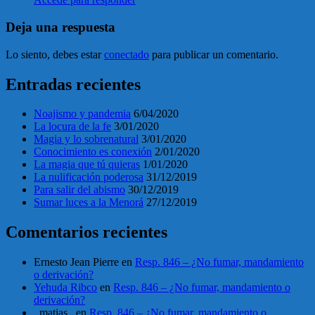
Deja una respuesta
Lo siento, debes estar
conectado
para publicar un comentario.
Entradas recientes
Noajismo y pandemia
6/04/2020
La locura de la fe
3/01/2020
Magia y lo sobrenatural
3/01/2020
Conocimiento es conexión
2/01/2020
La magia que tú quieras
1/01/2020
La nulificación poderosa
31/12/2019
Para salir del abismo
30/12/2019
Sumar luces a la Menorá
27/12/2019
Comentarios recientes
Ernesto Jean Pierre
en
Resp. 846 – ¿No fumar, mandamiento
o derivación?
Yehuda Ribco
en
Resp. 846 – ¿No fumar, mandamiento o
derivación?
_matias_
en
Resp. 846 – ¿No fumar, mandamiento o