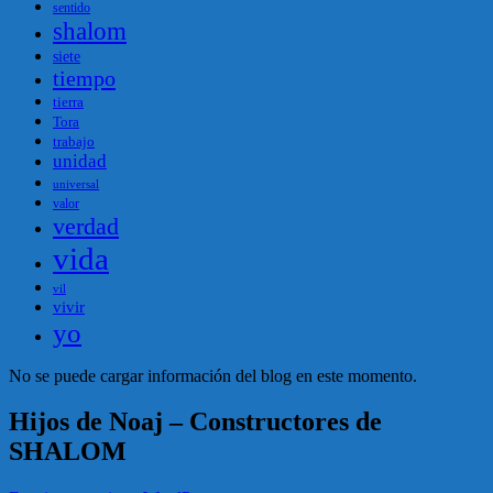
sentido
shalom
siete
tiempo
tierra
Tora
trabajo
unidad
universal
valor
verdad
vida
vil
vivir
yo
No se puede cargar información del blog en este momento.
Hijos de Noaj – Constructores de
SHALOM