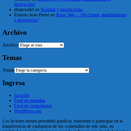
derivación?
dlopezallel
en
Bondad y misericordia
Ernesto Jean Pierre
en
Resp. 846 – ¿No fumar, mandamiento
o derivación?
Archivo
Archivo
Temas
Temas
Ingresa
Acceder
Feed de entradas
Feed de comentarios
WordPress.org
Los lectores tienen permitido publicar, transmitir o participar en la
transferencia de cualquiera de los contenidos de este sitio, en