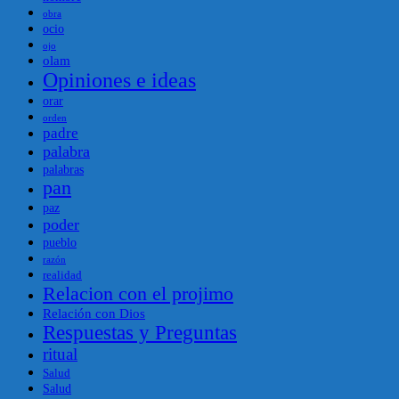
obra
ocio
ojo
olam
Opiniones e ideas
orar
orden
padre
palabra
palabras
pan
paz
poder
pueblo
razón
realidad
Relacion con el projimo
Relación con Dios
Respuestas y Preguntas
ritual
Salud
Salud