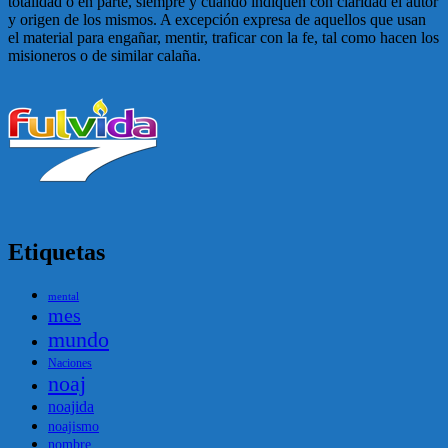
totalidad o en parte, siempre y cuando indiquen con claridad el autor
y origen de los mismos. A excepción expresa de aquellos que usan
el material para engañar, mentir, traficar con la fe, tal como hacen los
misioneros o de similar calaña.
Etiquetas
mental
mes
mundo
Naciones
noaj
noajida
noajismo
nombre