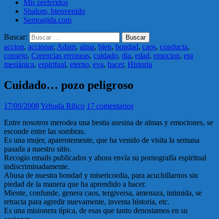
Mis preferidos
Shalom, bienvenido
Sernoajida.com
Buscar:
accion
,
accionar
,
Adam
,
alma
,
bien
,
bondad
,
caos
,
conducta
,
consejo
,
Creencias erroneas
,
cuidado
,
dia
,
edad
,
emocion
,
era
mesiánica
,
espiritual
,
eterno
,
eva
,
hacer
,
Historia
Cuidado… pozo peligroso
17/09/2008
Yehuda Ribco
17 comentarios
Entre nosotros merodea una bestia asesina de almas y emociones, se
esconde entre las sombras.
Es una mujer, aparentemente, que ha venido de visita la semana
pasada a nuestro sitio.
Recogio emails publicados y ahora envía su pornografía espiritual
indiscriminadamente.
Abusa de nuestra bondad y misericordia, para acuchillarnos sin
piedad de la manera que ha aprendido a hacer.
Miente, confunde, genera caos, tergiversa, amenaza, intimida, se
retracta para agredir nuevamente, inventa historia, etc.
Es una misionera típica, de esas que tanto denostamos en su