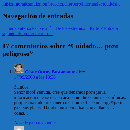
mision
mortales
mujer
nombre
ocio
peligro
prójimo
ritual
verdad
visita
Navegación de entradas
Entrada anterior
Estuve ahí – De los extremos – Parte V
Entrada
siguiente
El poder de uno…
17 comentarios sobre “Cuidado… pozo
peligroso”
César Oncoy Bustamante
dice:
17/09/2008 a las 13:38
Saludos,
Señor moré Yehuda, cree que debamos proteger la
informacion que se recaba aca como direcciones electrónicas,
porque cualquier misionero o spammer hace un copy&paste
para sus planes. Habria una alternativa para evitar estas
cosas…
Accede para responder