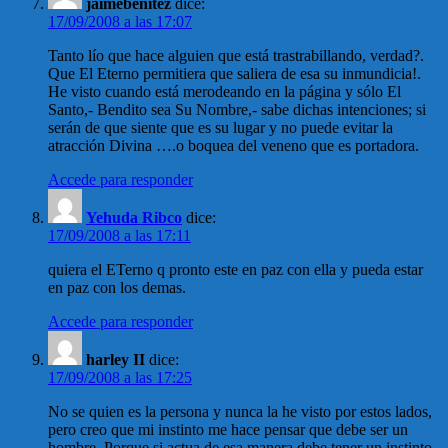
jaimebenitez
dice:
17/09/2008 a las 17:07
Tanto lío que hace alguien que está trastrabillando, verdad?.
Que El Eterno permitiera que saliera de esa su inmundicia!.
He visto cuando está merodeando en la página y sólo El
Santo,- Bendito sea Su Nombre,- sabe dichas intenciones; si
serán de que siente que es su lugar y no puede evitar la
atracción Divina ….o boquea del veneno que es portadora.
Accede para responder
Yehuda Ribco
dice:
17/09/2008 a las 17:11
quiera el ETerno q pronto este en paz con ella y pueda estar
en paz con los demas.
Accede para responder
harley II
dice:
17/09/2008 a las 17:25
No se quien es la persona y nunca la he visto por estos lados,
pero creo que mi instinto me hace pensar que debe ser un
hombre. Porque si actua de esa manera debe tener un instinto