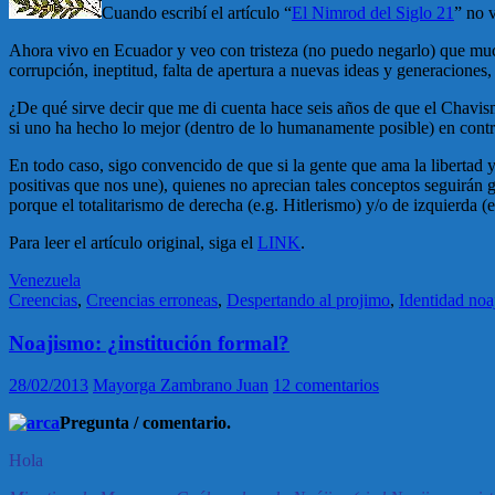
Cuando escribí el artículo “
El Nimrod del Siglo 21
” no 
Ahora vivo en Ecuador y veo con tristeza (no puedo negarlo) que mucho
corrupción, ineptitud, falta de apertura a nuevas ideas y generaciones, 
¿De qué sirve decir que me di cuenta hace seis años de que el Chavis
si uno ha hecho lo mejor (dentro de lo humanamente posible) en contra
En todo caso, sigo convencido de que si la gente que ama la libertad 
positivas que nos une), quienes no aprecian tales conceptos seguirán 
porque el totalitarismo de derecha (e.g. Hitlerismo) y/o de izquierda
Para leer el artículo original, siga el
LINK
.
Venezuela
Creencias
,
Creencias erroneas
,
Despertando al projimo
,
Identidad noa
Noajismo: ¿institución formal?
28/02/2013
Mayorga Zambrano Juan
12 comentarios
Pregunta / comentario.
Hola