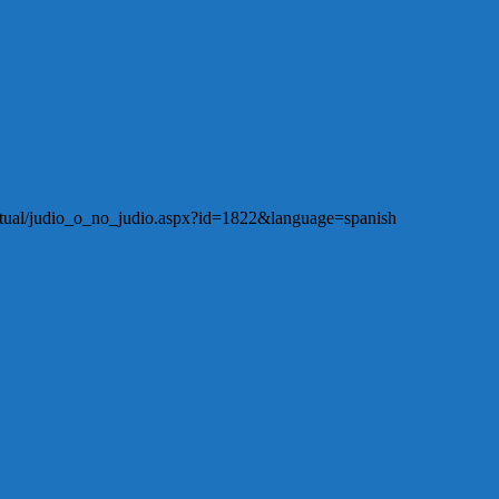
piritual/judio_o_no_judio.aspx?id=1822&language=spanish