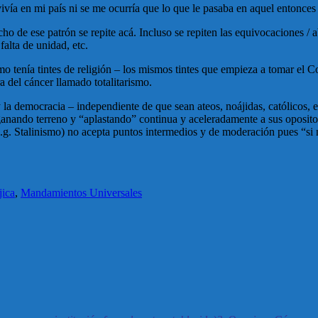
vivía en mi país ni se me ocurría que lo que le pasaba en aquel entonce
 de ese patrón se repite acá. Incluso se repiten las equivocaciones / 
falta de unidad, etc.
mo tenía tintes de religión – los mismos tintes que empieza a tomar el 
 del cáncer llamado totalitarismo.
y la democracia – independiente de que sean ateos, noájidas, católicos, 
ganando terreno y “aplastando” continua y aceleradamente a sus oposito
 (e.g. Stalinismo) no acepta puntos intermedios y de moderación pues “s
jica
,
Mandamientos Universales