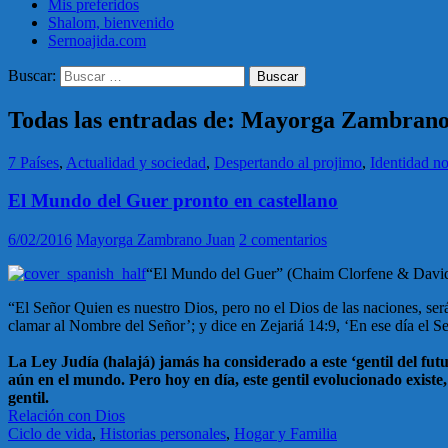
Mis preferidos
Shalom, bienvenido
Sernoajida.com
Buscar:
Todas las entradas de: Mayorga Zambran
7 Países
,
Actualidad y sociedad
,
Despertando al projimo
,
Identidad no
El Mundo del Guer pronto en castellano
6/02/2016
Mayorga Zambrano Juan
2 comentarios
“El Mundo del Guer” (
Chaim Clorfene
& Davi
“El Señor Quien es nuestro Dios, pero no el Dios de las naciones, se
clamar al Nombre del Señor’; y dice en Zejariá 14:9, ‘En ese día el
La Ley Judía (halajá) jamás ha considerado a este ‘gentil del fut
aún en el mundo. Pero hoy en día, este gentil evolucionado exis
gentil.
Relación con Dios
Ciclo de vida
,
Historias personales
,
Hogar y Familia