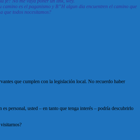
su fé? No me vaya poner un link, wey.
 su camino es el paganismo y B”H algun dia encuentren el camino que
ima que todos nocesitamos?
rvantes que cumplen con la legislación local. No recuerdo haber
s personal, usted – en tanto que tenga interés – podría descubrirlo
visitarnos?