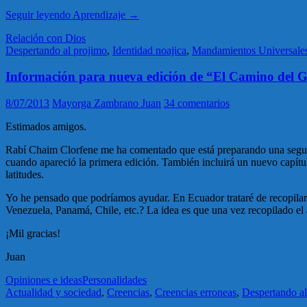
Seguir leyendo
Aprendizaje
→
Relación con Dios
Despertando al projimo
,
Identidad noajica
,
Mandamientos Universale
Información para nueva edición de “El Camino del G
8/07/2013
Mayorga Zambrano Juan
34 comentarios
Estimados amigos.
Rabí Chaim Clorfene me ha comentado que está preparando una segund
cuando apareció la primera edición. También incluirá un nuevo capítu
latitudes.
Yo he pensado que podríamos ayudar. En Ecuador trataré de recopilar 
Venezuela, Panamá, Chile, etc.? La idea es que una vez recopilado el 
¡Mil gracias!
Juan
Opiniones e ideas
Personalidades
Actualidad y sociedad
,
Creencias
,
Creencias erroneas
,
Despertando al