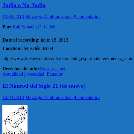
Judio o No-Judio
19/06/2013
Mayorga Zambrano Juan
8 comentarios
Por:
Rab Yonatán D. Galed
Date of recording:
junio 18, 2013
Location:
Jerusalén, Israel
http://www.breslev.co.il/vod/crecimiento_espiritual/crecimiento_es
Derechos de autor
Breslev Israel
Actualidad y sociedad
,
Ecuador
El Nimrod del Siglo 21 (de nuevo)
10/03/2013
Mayorga Zambrano Juan
4 comentarios