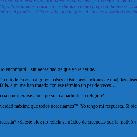
te como una institución formalmente establecida)?. O mejor ¿Cómo es 
 tipo “mesianicos, natzarim, cristianos o como prefieran llamarse …
 angaño y el fraude.” ¿Cómo sabe que lo que Ud. cree es la verdad máx
d lo encontrará – sin necesidad de que yo le ayude.
; en todo caso en algunos países existen asociaciones de noájidas obse
 falla, a mi me han tratado con ese término un par de veces…
ría considerarse a una persona a partir de su religión?
verdad máxima que todos necesitamos?”. Yo tengo mi respuesta. Si bien e
cesita? ¿Si este blog no refleja su núcleo de creencias que le motivó a 