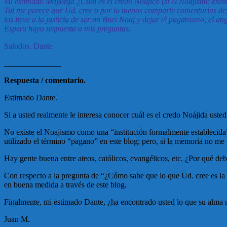
Mi estimado Mayorga ¿Cuál es el credo Noájico (si el Noajismo exis
Tal me parece que Ud. cree o por lo menos comparte comentarios del
los lleve a la justicia de ser un Bnei Noaj y dejar el paganismo, el
Espero haya respuesta a mis preguntas.
Saludos. Dante
______________
Respuesta / comentario.
Estimado Dante.
Si a usted realmente le interesa conocer cuál es el credo Noájida uste
No existe el Noajismo como una “institución formalmente establecida”
utilizado el término “pagano” en este blog; pero, si la memoria no me
Hay gente buena entre ateos, católicos, evangélicos, etc. ¿Por qué debe
Con respecto a la pregunta de “¿Cómo sabe que lo que Ud. cree es la 
en buena medida a través de este blog.
Finalmente, mi estimado Dante, ¿ha encontrado usted lo que su alma ne
Juan M.