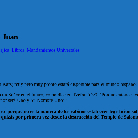
o Juan
ajica
,
Libros
,
Mandamientos Universales
d
Katz
) muy pero muy pronto estará disponible para el mundo hispano:
rá un Señor en el futuro, como dice en Tzefoniá 3:9, ‘Porque entonces
 Señor será Uno y Su Nombre Uno’.”
uro’ porque no es la manera de los rabinos establecer legislación 
te, quizás por primera vez desde la destrucción del Templo de Salo