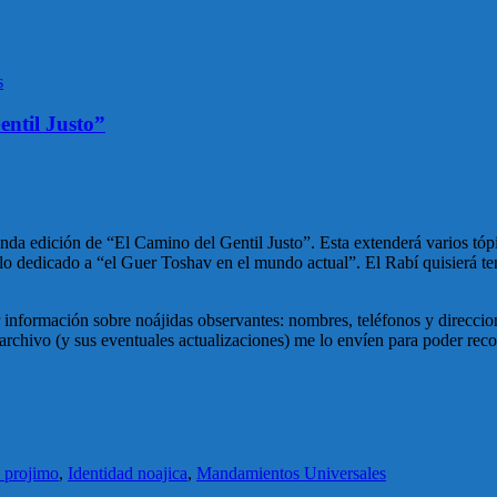
s
entil Justo”
a edición de “El Camino del Gentil Justo”. Esta extenderá varios tóp
lo dedicado a “el Guer Toshav en el mundo actual”. El Rabí quisierá te
información sobre noájidas observantes: nombres, teléfonos y direccion
archivo (y sus eventuales actualizaciones) me lo envíen para poder rec
 projimo
,
Identidad noajica
,
Mandamientos Universales