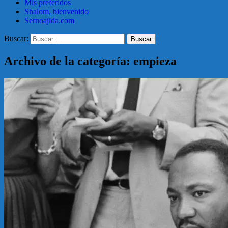
Mis preferidos
Shalom, bienvenido
Sernoajida.com
Buscar:
Archivo de la categoría: empieza