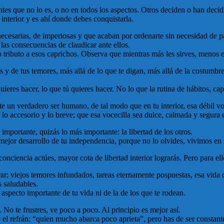
ientes que no lo es, o no en todos los aspectos. Otros deciden o han deci
 interior y es ahí donde debes conquistarla.
ecesarias, de imperiosas y que acaban por ordenarte sin necesidad de pa
las consecuencias de claudicar ante ellos.
 tributo a esos caprichos. Observa que mientras más les sirves, menos es
 y de tus temores, más allá de lo que te digan, más allá de la costumbre
res hacer, lo que tú quieres hacer. No lo que la rutina de hábitos, cap
rte un verdadero ser humano, de tal modo que en tu interior, esa débil v
re lo accesorio y lo breve; que esa vocecilla sea dulce, calmada y segura
 importante, quizás lo más importante: la libertad de los otros.
l mejor desarrollo de tu independencia, porque no lo olvides, vivimos e
nciencia actúes, mayor cota de libertad interior lograrás. Pero para ell
; viejos temores infundados, tareas eternamente pospuestas, esa vida qu
s saludables.
aspecto importante de tu vida ni de la de los que te rodean.
o te frustres, ve poco a poco. Al principio es mejor así.
el refrán: “quien mucho abarca poco aprieta”, pero has de ser constant