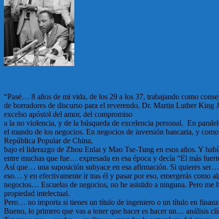
“Pasé… 8 años de mi vida, de los 29 a los 37, trabajando como conseje
de borradores de discurso para el reverendo, Dr. Martin Luther King Jr
excelso apóstol del amor, del compromiso
a la no violencia, y de la búsqueda de excelencia personal. En parale
el mundo de los negocios. En negocios de inversión bancaria, y como
República Popular de China,
bajo el liderazgo de Zhou Enlai y Mao Tse-Tung en esos años. Y habí
entre muchas que fue… expresada en esa época y decía “El más fuerte
Así que… una suposición subyace en esa afirmación. Si quieres ser… fu
eso… y en efectivamente ir tras él y pasar por eso, emergerás como a
negocios… Escuelas de negocios, no he asistido a ninguna. Pero me
propiedad intelectual.
Pero… no importa si tienes un título de ingeniero o un título en fina
Bueno, lo primero que vas a tener que hacer es hacer un… análisis clí