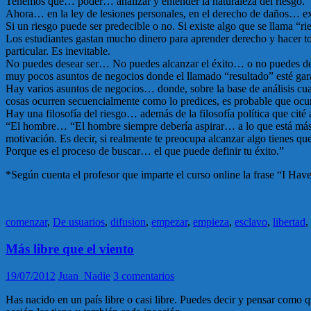
Tenemos que… poder… analizar y entender la naturaleza del riesgo.
Ahora… en la ley de lesiones personales, en el derecho de daños… exis
Si un riesgo puede ser predecible o no. Si existe algo que se llama “r
Los estudiantes gastan mucho dinero para aprender derecho y hacer t
particular. Es inevitable.
No puedes desear ser… No puedes alcanzar el éxito… o no puedes de
muy pocos asuntos de negocios donde el llamado “resultado” esté gar
Hay varios asuntos de negocios… donde, sobre la base de análisis cu
cosas ocurren secuencialmente como lo predices, es probable que oc
Hay una filosofía del riesgo… además de la filosofía política que cité
“El hombre… “El hombre siempre debería aspirar… a lo que está más a
motivación. Es decir, si realmente te preocupa alcanzar algo tienes que 
Porque es el proceso de buscar… el que puede definir tu éxito.”
*Según cuenta el profesor que imparte el curso online la frase “I Hav
comenzar
,
De usuarios
,
difusion
,
empezar
,
empieza
,
esclavo
,
libertad
,
Más libre que el viento
19/07/2012
Juan_Nadie
3 comentarios
Has nacido en un país libre o casi libre. Puedes decir y pensar como 