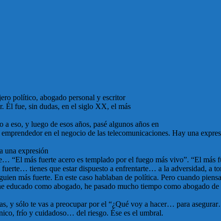
ro político, abogado personal y escritor
. Él fue, sin dudas, en el siglo XX, el más
lo a eso, y luego de esos años, pasé algunos años en
 emprendedor en el negocio de las telecomunicaciones. Hay una expresi
a una expresión
… “El más fuerte acero es templado por el fuego más vivo”. “El más fu
erte… tienes que estar dispuesto a enfrentarte… a la adversidad, a tom
lguien más fuerte. En este caso hablaban de política. Pero cuando pie
 he educado como abogado, he pasado mucho tiempo como abogado de n
nzas, y sólo te vas a preocupar por el “¿Qué voy a hacer… para asegurar
nico, frío y cuidadoso… del riesgo. Ése es el umbral.