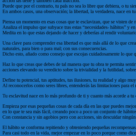
acción las tiene y también cada inacción.
Puede que por el contrario, tu país no sea lo libre que debiera, o tu s
En ambos casos, una observación; la libertad, la verdadera, nace en tu
Piensa un momento en esas cosas que te esclavizan, que se visten de n
Analiza el impulso que subyace tras estas “necesidades- hábitos” y en 
Medita en lo que estas dejando de hacer y deberías al rendir voluntario
Una clave para comprender esa libertad es que más allá de lo que creas
naturales, para bien o para mal; con sus consecuencias.
Dicho esto, añado como consejo que escojas cuidadosamente lo que quie
Haz lo que creas que debes de tal manera que tu obra te permita senti
acciones elevando su veredicto sobre la trivialidad y la futilidad, sob
Define tu potencial, tus aptitudes, tus ilusiones, tu realidad y algo muy
Al reconocerlos como seres libres, entenderás las limitaciones para e
Tu esclavitud nace en lo más profundo de ti y cuanto más acorde a tu co
Empieza por esas pequeñas cosas de cada día en las que puedes mejorar
en lo que te sea más fácil, creando poco a poco un conjunto de hábito
Con constancia y sin agobios pero con acciones, sin descuidar ningún 
El hábito se conforma repitiendo y obteniendo pequeñas recompensas. N
Para casi todo en la vida, mejor empezar en lo poco porque como dice 