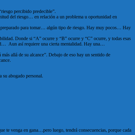
“riesgo percibido predecible”.
nitud del riesgo… en relación a un problema u oportunidad en
és preparado para tomar… algún tipo de riesgo. Hay muy pocos… Hay
ilidad. Donde si “A” ocurre y “B” ocurre y “C” ocurre, y todas esas
dad… Aun así requiere una cierta mentalidad. Hay una…
 más allá de su alcance”. Debajo de eso hay un sentido de
cance.
ra su abogado personal.
lo que te venga en gana…pero luego, tendrá consecuencias, porque cada