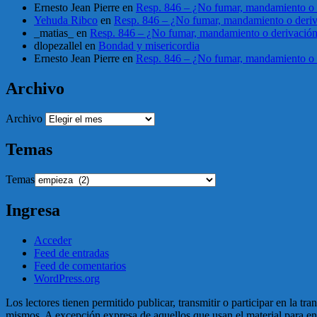
Ernesto Jean Pierre
en
Resp. 846 – ¿No fumar, mandamiento o 
Yehuda Ribco
en
Resp. 846 – ¿No fumar, mandamiento o deri
_matias_
en
Resp. 846 – ¿No fumar, mandamiento o derivació
dlopezallel
en
Bondad y misericordia
Ernesto Jean Pierre
en
Resp. 846 – ¿No fumar, mandamiento o 
Archivo
Archivo
Temas
Temas
Ingresa
Acceder
Feed de entradas
Feed de comentarios
WordPress.org
Los lectores tienen permitido publicar, transmitir o participar en la tr
mismos. A excepción expresa de aquellos que usan el material para enga