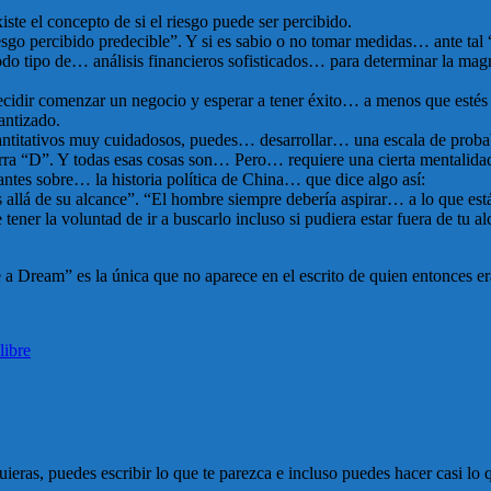
te el concepto de si el riesgo puede ser percibido.
iesgo percibido predecible”. Y si es sabio o no tomar medidas… ante tal 
odo tipo de… análisis financieros sofisticados… para determinar la mag
cidir comenzar un negocio y esperar a tener éxito… a menos que est
antizado.
antitativos muy cuidadosos, puedes… desarrollar… una escala de probab
urra “D”. Y todas esas cosas son… Pero… requiere una cierta mentali
 antes sobre… la historia política de China… que dice algo así:
llá de su alcance”. “El hombre siempre debería aspirar… a lo que está
tener la voluntad de ir a buscarlo incluso si pudiera estar fuera de tu al
e a Dream” es la única que no aparece en el escrito de quien entonces e
libre
quieras, puedes escribir lo que te parezca e incluso puedes hacer casi 