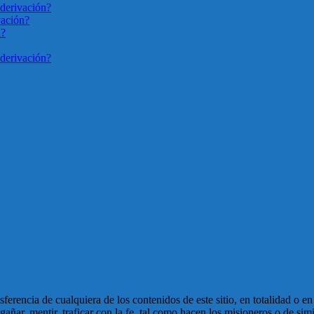
derivación?
vación?
n?
derivación?
ansferencia de cualquiera de los contenidos de este sitio, en totalidad o 
ñar, mentir, traficar con la fe, tal como hacen los misioneros o de simi