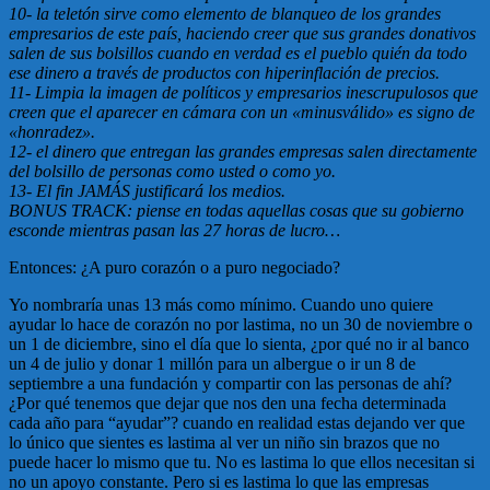
10- la teletón sirve como elemento de blanqueo de los grandes
empresarios de este país, haciendo creer que sus grandes donativos
salen de sus bolsillos cuando en verdad es el pueblo quién da todo
ese dinero a través de productos con hiperinflación de precios.
11- Limpia la imagen de políticos y empresarios inescrupulosos que
creen que el aparecer en cámara con un «minusválido» es signo de
«honradez».
12- el dinero que entregan las grandes empresas salen directamente
del bolsillo de personas como usted o como yo.
13- El fin JAMÁS justificará los medios.
BONUS TRACK: piense en todas aquellas cosas que su gobierno
esconde mientras pasan las 27 horas de lucro…
Entonces: ¿A puro corazón o a puro negociado?
Yo nombraría unas 13 más como mínimo. Cuando uno quiere
ayudar lo hace de corazón no por lastima, no un 30 de noviembre o
un 1 de diciembre, sino el día que lo sienta, ¿por qué no ir al banco
un 4 de julio y donar 1 millón para un albergue o ir un 8 de
septiembre a una fundación y compartir con las personas de ahí?
¿Por qué tenemos que dejar que nos den una fecha determinada
cada año para “ayudar”? cuando en realidad estas dejando ver que
lo único que sientes es lastima al ver un niño sin brazos que no
puede hacer lo mismo que tu. No es lastima lo que ellos necesitan si
no un apoyo constante. Pero si es lastima lo que las empresas