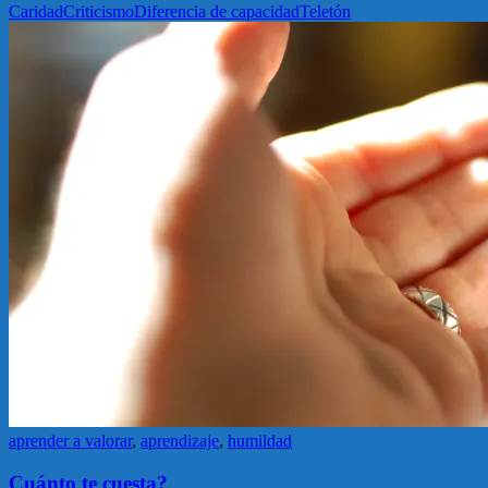
Caridad
Criticismo
Diferencia de capacidad
Teletón
aprender a valorar
,
aprendizaje
,
humildad
Cuánto te cuesta?