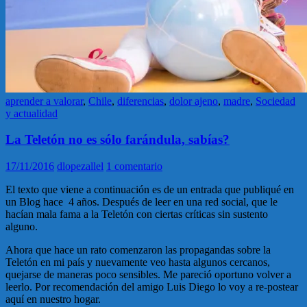
aprender a valorar
,
Chile
,
diferencias
,
dolor ajeno
,
madre
,
Sociedad
y actualidad
La Teletón no es sólo farándula, sabías?
17/11/2016
dlopezallel
1 comentario
El texto que viene a continuación es de un entrada que publiqué en
un Blog hace 4 años. Después de leer en una red social, que le
hacían mala fama a la Teletón con ciertas críticas sin sustento
alguno.
Ahora que hace un rato comenzaron las propagandas sobre la
Teletón en mi país y nuevamente veo hasta algunos cercanos,
quejarse de maneras poco sensibles. Me pareció oportuno volver a
leerlo. Por recomendación del amigo Luis Diego lo voy a re-postear
aquí en nuestro hogar.