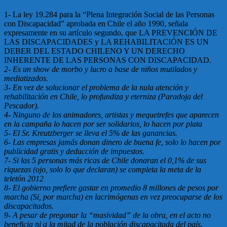
1- La ley 19.284 para la “Plena Integración Social de las Personas
con Discapacidad” aprobada en Chile el año 1990, señala
expresamente en su artículo segundo, que LA PREVENCIÓN DE
LAS DISCAPACIDADES y LA REHABILITACIÓN ES UN
DEBER DEL ESTADO CHILENO Y UN DERECHO
INHERENTE DE LAS PERSONAS CON DISCAPACIDAD.
2- Es un show de morbo y lucro a base de niños mutilados y
mediatizados.
3- En vez de solucionar el problema de la nula atención y
rehabilitación en Chile, lo profundiza y eterniza (Paradoja del
Pescador).
4- Ninguno de los animadores, artistas y mequetrefes que aparecen
en la campaña lo hacen por ser solidarios, lo hacen por plata
5- El Sr. Kreutzberger se lleva el 5% de las ganancias.
6- Las empresas jamás donan dinero de buena fe, solo lo hacen por
publicidad gratis y deducción de impuestos.
7- Si las 5 personas más ricas de Chile donaran el 0,1% de sus
riquezas (ojo, solo lo que declaran) se completa la meta de la
teletón 2012
8- El gobierno prefiere gastar en promedio 8 millones de pesos por
marcha (Si, por marcha) en lacrimógenas en vez preocuparse de los
discapacitados.
9- A pesar de pregonar la “masividad” de la obra, en el acto no
beneficia ni a la mitad de la población discapacitada del país.