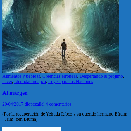
Alimentos y bebidas
,
Creencias erroneas
,
Despertando al projimo
,
hacer
,
Identidad noajica
,
Leyes para las Naciones
Al márgen
20/04/2017
dlopezallel
4 comentarios
(Por la recuperación de Yehuda Ribco y su querido hermano Efraim
–Jaim- ben Bluma)