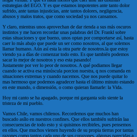
estrategias del EGO. Y es que estamos impotentes ante tanto dolor
sufrido, ante tantas injusticias, ante tantos dolores, negligencia,
abusos y malos tratos, que como sociedad ya nos cansamos.
Y claro, mientras unos aprovechan de dar rienda a sus más oscuros
instintos y me hacen recordar unas palabras del Dr. Frankl sobre
estas situaciones y que bueno, unos optan por comportarse así, hasta
caer lo más abajo que puede un ser como nosotros, al que solemos
llamar humano. Aún así esta la otra parte de nosotros.la que estoy
viendo ya a días de comenzar todo esto. Es que también podemos
sacar lo mejor de nosotros y eso esta pasando!
Justamente por ver lo peor de nosotros. A qué podiamos llegar
cuando se activa esa minúscula porcion nuestra, q nos comanda en
situaciones extremas y cuando nacemos. Que nos puede quitar lo
mas hermoso que podemos agradecer hasta el último minuto estando
en este mundo, o dimensión, o como quieran llamarle: la Vida.
Hoy mi canto se ha apagado, porque mi garganta solo siente la
tristeza de mi pueblo.
Vamos Chile, vamos chilenos. Recordemos que muchos han
buscado asílo en nuestros confines. Que ellos también sufrirán laa
consecuencias de todo esto y si quisimos recibirles, pues pensemos
en ellos. Que muchos vienen huyendo de su propia tierras por tantas
razones como tantos cada uno de sus corazones, algunas parecidas a