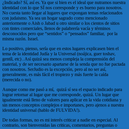
¿Indicado? Sí, así es. Ya que si bien es el ideal que nutramos nuestra
identidad con lo que SÍ nos corresponde y es bueno para nosotros.
No cuesta tanto llegar al lugares que expongan temas relacionados
con judaismo. Ya sea un hogar sagrado como mencionado
anteriormente o Aish o Jabad u otro similar o los cientos de sitios
con tintes comerciales, llenos de palabrería vacía y términos
desconocidos pero que “sentidos” o “pensados” familiar, por la
misma razón. Israel.
Lo positivo, pienso, sería que en estos lugares explicasen bien el
tema de la identidad Judía y la Universal (noájica, guer toshav,
gentíl, etc) . Así quizá sea menos compleja la comprensión del
material, y de ser necesario apartarse de la senda que no fue pactada
con nosotros. SerJudio es la excepción, pero al no ser así,
generalmente, es más fácil el tropiezo y más fuerte la caída
(merecida o no).
Aunque como me pasó a mí, quizá sí sea el espacio indicado para
lograr retornar al lugar que me corresponde, quizá. Un lugar que
igualmente está lleno de valores para aplicar en la vida cotidiana y
sin menos conceptos complejos e importanes, pero ajenos a nuestra
identidad universal (hablo de FULVIDA!).
De todas formas, no es mi interés criticar a nadie en especial. Al
contrario, son bienvenidas las criticas, comentarios, preguntas o