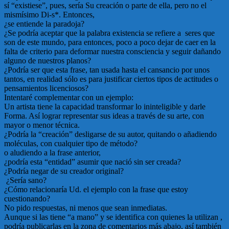
sí “existiese”, pues, sería Su creación o parte de ella, pero no el
mismísimo Di-s*. Entonces,
¿se entiende la paradoja?
¿Se podría aceptar que la palabra existencia se refiere a seres que
son de este mundo, para entonces, poco a poco dejar de caer en la
falta de criterio para deformar nuestra consciencia y seguir dañando
alguno de nuestros planos?
¿Podría ser que esta frase, tan usada hasta el cansancio por unos
tantos, en realidad sólo es para justificar ciertos tipos de actitudes o
pensamientos licenciosos?
Intentaré complementar con un ejemplo:
Un artista tiene la capacidad transformar lo ininteligible y darle
Forma. Así lograr representar sus ideas a través de su arte, con
mayor o menor técnica.
¿Podría la “creación” desligarse de su autor, quitando o añadiendo
moléculas, con cualquier tipo de método?
o aludiendo a la frase anterior,
¿podría esta “entidad” asumir que nació sin ser creada?
¿Podría negar de su creador original?
¿Sería sano?
¿Cómo relacionaría Ud. el ejemplo con la frase que estoy
cuestionando?
No pido respuestas, ni menos que sean inmediatas.
Aunque si las tiene “a mano” y se identifica con quienes la utilizan ,
podría publicarlas en la zona de comentarios más abajo, así también