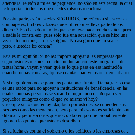
atiende la Teletón a miles de pequeños, no sólo en esta fecha, la cual
le importa a todos los que ustedes mismos mencionan.
Por otra parte, están ustedes SEGUROS, me refiero a si les consta
con papeles, timbres y bases que el director se lleva parte de los
dineros? Eso ha sido un mito que se mueve hace muchos años, pero
a nadie le consta eso, pues sólo fue una acusación que se hizo una
vez en los medios, sin base alguna. No aseguro que no sea así…
pero, a ustedes les consta?
Esta es mi opinión: Si no les importa apoyar a las empresas que,
según ustedes mismos mencionan, lucran con este programita de
tantas horas, vayan y vean qué es lo que pasa en esa institución
cuando no hay cámaras, fíjense cuántas maravillas ocurren a diario.
Y si el gobierno no se pone los pantalones frente al tema ¿acaso esa
es una razón para no apoyar a instituciones de beneficencia, en las
cuales muchas personas se sacan la mugre todo el año para ver
pequeños milagros como el que yo mismo vi hoy?
Creo que si no quieren ayudar, bien por ustedes, se entienden sus
razones como las mencionan, pero para mí eso no es suficiente para
difamar y pedirle a otros que no colaboren porque probablemente
ignoran los puntos que ustedes describen.
Si su lucha es contra el gobierno o los políticos o las empresas o…