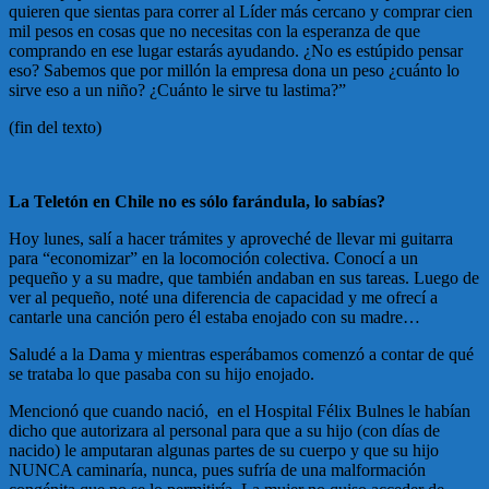
quieren que sientas para correr al Líder más cercano y comprar cien
mil pesos en cosas que no necesitas con la esperanza de que
comprando en ese lugar estarás ayudando. ¿No es estúpido pensar
eso? Sabemos que por millón la empresa dona un peso ¿cuánto lo
sirve eso a un niño? ¿Cuánto le sirve tu lastima?”
(fin del texto)
La Teletón en Chile no es sólo farándula, lo sabías?
Hoy lunes, salí a hacer trámites y aproveché de llevar mi guitarra
para “economizar” en la locomoción colectiva. Conocí a un
pequeño y a su madre, que también andaban en sus tareas. Luego de
ver al pequeño, noté una diferencia de capacidad y me ofrecí a
cantarle una canción pero él estaba enojado con su madre…
Saludé a la Dama y mientras esperábamos comenzó a contar de qué
se trataba lo que pasaba con su hijo enojado.
Mencionó que cuando nació, en el Hospital Félix Bulnes le habían
dicho que autorizara al personal para que a su hijo (con días de
nacido) le amputaran algunas partes de su cuerpo y que su hijo
NUNCA caminaría, nunca, pues sufría de una malformación