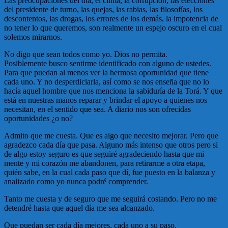
Las preocupaciones del día, el clima, la corrupción, las elecciones
del presidente de turno, las quejas, las rabias, las filosofías, los
descontentos, las drogas, los errores de los demás, la impotencia de
no tener lo que queremos, son realmente un espejo oscuro en el cual
solemos mirarnos.
No digo que sean todos como yo. Dios no permita.
Posiblemente busco sentirme identificado con alguno de ustedes.
Para que puedan al menos ver la hermosa oportunidad que tiene
cada uno. Y no desperdiciarla, así como se nos enseña que no lo
hacía aquel hombre que nos menciona la sabiduría de la Torá. Y que
está en nuestras manos reparar y brindar el apoyo a quienes nos
necesitan, en el sentido que sea. A diario nos son ofrecidas
oportunidades ¿o no?
Admito que me cuesta. Que es algo que necesito mejorar. Pero que
agradezco cada día que pasa. Alguno más intenso que otros pero si
de algo estoy seguro es que seguiré agradeciendo hasta que mi
mente y mi corazón me abandonen, para retirarme a otra etapa,
quién sabe, en la cual cada paso que dí, fue puesto en la balanza y
analizado como yo nunca podré comprender.
Tanto me cuesta y de seguro que me seguirá costando. Pero no me
detendré hasta que aquel día me sea alcanzado.
Que puedan ser cada día mejores, cada uno a su paso.