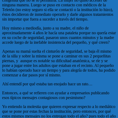
congénita que no se lo permitiría. La mujer no quiso acceder de
ninguna manera. Luego se puso en contacto con médicos de la
Teletón (no estoy seguro si ella se contactó o la institución lo hizo),
éstos decidieron de inmediato operarlo y darle algunos tratamientos
sin importar que fuera a suceder a través del tiempo.
Hoy mismo a mediodía, junto a su madre, el niño de
aproximadamente 4 años le hacía una pataleta porque no quería estar
en su coche de seguridad, pasaron unos cuantos minutos y la madre
accede luego de la inefable insistencia del pequeño, y qué creen?
Apenas su mamá suelta el cinturón de seguridad, se baja él mismo
de la silla y sobre la misma se pone a caminar en sus 2 pequeñitas
piernas, y aunque es notable su dificultad anatómica, se ríe y se
pone a jugar entre los adultos que estaban en el recinto. Al pequeño
lo habían operado hace un tiempo y para alegría de todos, ha podido
comenzar a dar pasos por sí mismo.
Ahí entendí por qué estaba tan enojado hace un rato…
Entonces, a qué se refieren con ayudar a empresarios publicando
esos típicos mensajes contagiosos con pesimismo?
Yo entiendo la molestia que quieren expresar respecto a lo mediático
que se pone por estas fechas la institución, pero entonces, por qué
estos mismos mensajes no los entregan todo el año? pues todo el año