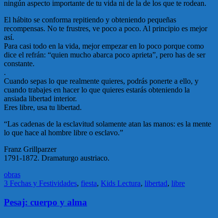
ningún aspecto importante de tu vida ni de la de los que te rodean.
El hábito se conforma repitiendo y obteniendo pequeñas
recompensas. No te frustres, ve poco a poco. Al principio es mejor
así.
Para casi todo en la vida, mejor empezar en lo poco porque como
dice el refrán: “quien mucho abarca poco aprieta”, pero has de ser
constante.
.
Cuando sepas lo que realmente quieres, podrás ponerte a ello, y
cuando trabajes en hacer lo que quieres estarás obteniendo la
ansiada libertad interior.
Eres libre, usa tu libertad.
“Las cadenas de la esclavitud solamente atan las manos: es la mente
lo que hace al hombre libre o esclavo.”
Franz Grillparzer
1791-1872. Dramaturgo austriaco.
obras
3 Fechas y Festividades
,
fiesta
,
Kids Lectura
,
libertad
,
libre
Pesaj: cuerpo y alma