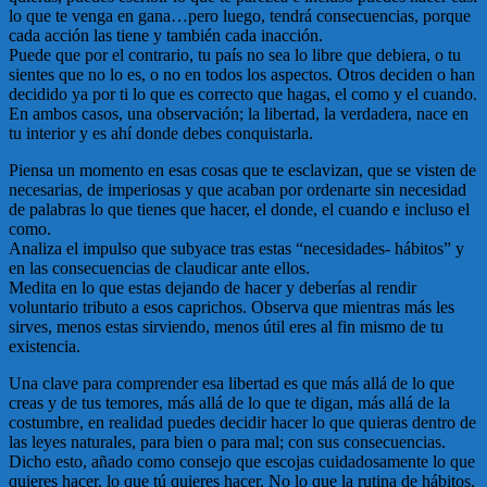
lo que te venga en gana…pero luego, tendrá consecuencias, porque
cada acción las tiene y también cada inacción.
Puede que por el contrario, tu país no sea lo libre que debiera, o tu
sientes que no lo es, o no en todos los aspectos. Otros deciden o han
decidido ya por ti lo que es correcto que hagas, el como y el cuando.
En ambos casos, una observación; la libertad, la verdadera, nace en
tu interior y es ahí donde debes conquistarla.
Piensa un momento en esas cosas que te esclavizan, que se visten de
necesarias, de imperiosas y que acaban por ordenarte sin necesidad
de palabras lo que tienes que hacer, el donde, el cuando e incluso el
como.
Analiza el impulso que subyace tras estas “necesidades- hábitos” y
en las consecuencias de claudicar ante ellos.
Medita en lo que estas dejando de hacer y deberías al rendir
voluntario tributo a esos caprichos. Observa que mientras más les
sirves, menos estas sirviendo, menos útil eres al fin mismo de tu
existencia.
Una clave para comprender esa libertad es que más allá de lo que
creas y de tus temores, más allá de lo que te digan, más allá de la
costumbre, en realidad puedes decidir hacer lo que quieras dentro de
las leyes naturales, para bien o para mal; con sus consecuencias.
Dicho esto, añado como consejo que escojas cuidadosamente lo que
quieres hacer, lo que tú quieres hacer. No lo que la rutina de hábitos,