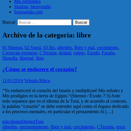
Mis preferidos
Shalom, bienvenido
Sernoajida.com
Buscar:
Archivo de la categoría: libre
01 Shemot
,
02 Vaerá
,
03 Bo
,
albedrío
,
Bien y mal
,
crecimiento
,
Creencias erroneas
,
CTerapia
,
deidad
,
egipto
,
Exodo
,
Faraón
,
filosofia
,
libertad
,
libre
¿Cómo se endurece el corazón?
11/01/2019
Yehuda Ribco
“Yo endureceré el corazón del faraón y multiplicaré Mis señales y
Mis prodigios en la tierra de Egipto.“(Shemot / Éxodo 7:3) Ante
todo sepamos que en el idioma de la Torá, y de acuerdo al contexto,
la palabra “corazón” se debe entender aquí como el órgano dedicado
a los procesos mentales, en particular el pensamiento.Si […]
psicologia
Shemot
Tora
albedrío
,
arrepentimiento
,
Bien y mal
,
crecimiento
,
CTerapia
,
error
,