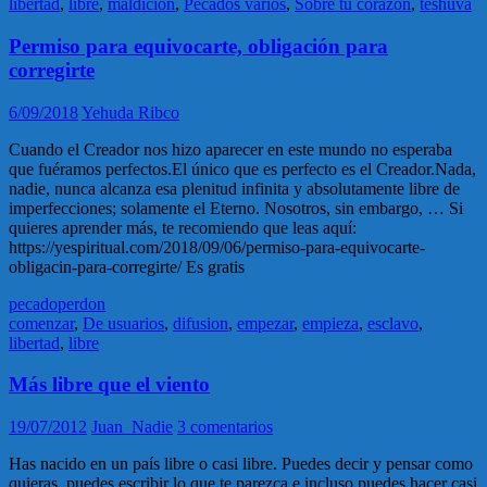
libertad
,
libre
,
maldicion
,
Pecados varios
,
Sobre tu corazon
,
teshuva
Permiso para equivocarte, obligación para
corregirte
6/09/2018
Yehuda Ribco
Cuando el Creador nos hizo aparecer en este mundo no esperaba
que fuéramos perfectos.El único que es perfecto es el Creador.Nada,
nadie, nunca alcanza esa plenitud infinita y absolutamente libre de
imperfecciones; solamente el Eterno. Nosotros, sin embargo, … Si
quieres aprender más, te recomiendo que leas aquí:
https://yespiritual.com/2018/09/06/permiso-para-equivocarte-
obligacin-para-corregirte/ Es gratis
pecado
perdon
comenzar
,
De usuarios
,
difusion
,
empezar
,
empieza
,
esclavo
,
libertad
,
libre
Más libre que el viento
19/07/2012
Juan_Nadie
3 comentarios
Has nacido en un país libre o casi libre. Puedes decir y pensar como
quieras, puedes escribir lo que te parezca e incluso puedes hacer casi