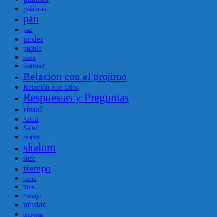
palabras
pan
paz
poder
pueblo
razón
realidad
Relacion con el projimo
Relación con Dios
Respuestas y Preguntas
ritual
Salud
Salud
sentido
shalom
siete
tiempo
tierra
Tora
trabajo
unidad
universal