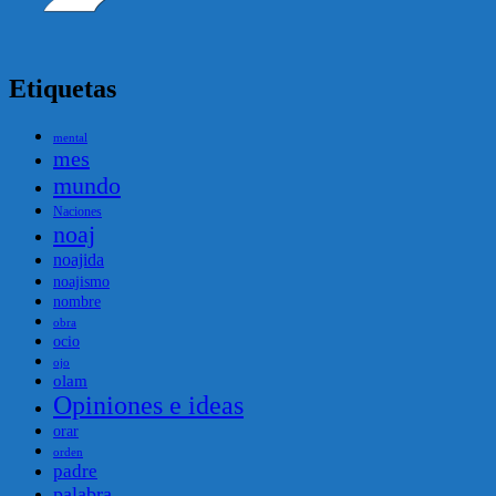
Etiquetas
mental
mes
mundo
Naciones
noaj
noajida
noajismo
nombre
obra
ocio
ojo
olam
Opiniones e ideas
orar
orden
padre
palabra