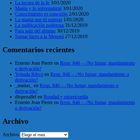
La locura de la fe
3/01/2020
Magia y lo sobrenatural
3/01/2020
Conocimiento es conexión
2/01/2020
La magia que tú quieras
1/01/2020
La nulificación poderosa
31/12/2019
Para salir del abismo
30/12/2019
Sumar luces a la Menorá
27/12/2019
Comentarios recientes
Ernesto Jean Pierre
en
Resp. 846 – ¿No fumar, mandamiento
o derivación?
Yehuda Ribco
en
Resp. 846 – ¿No fumar, mandamiento o
derivación?
_matias_
en
Resp. 846 – ¿No fumar, mandamiento o
derivación?
dlopezallel
en
Bondad y misericordia
Ernesto Jean Pierre
en
Resp. 846 – ¿No fumar, mandamiento
o derivación?
Archivo
Archivo