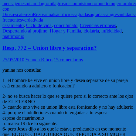
mensaje
mes
mila
milagro
milagros
mision
misionero
muerte
mujer
nombre
con
Dios
rescate
rezo
Rezos
ritual
sacrificios
sagrada
sagradas
sangre
santidad
s
frecuentes
verdad
vida
casamiento
,
Ciclo de vida
,
concubinato
,
Creencias erroneas
,
Despertando al projimo
,
Hogar y Familia
,
idolatria
,
infidelidad
,
matrimonio
Resp. 772 – Union libre y separacion?
25/05/2010
Yehuda Ribco
15 comentarios
yanina nos consulta:
1- el hombre ke vive en union libre y desea separarse de su pareja
está entrando a adultero o fonicacion?
2- no se busca hacer lo que se quiere pero si lo correcto ante los ojos
de EL ETERNO
3- cuando uno vive en union libre esta fornicando y no hay adulterio
4- porque el adulterio es cuando tu engañas a tu esposa
esposa de matrimonio
5- mateo 19 dce lo siguiente:
6- pero Jesus dijo a los que le estava predicando en ese momento
que: EL QUE CUALQUIERA QUE REPUDIA A SU MUJER