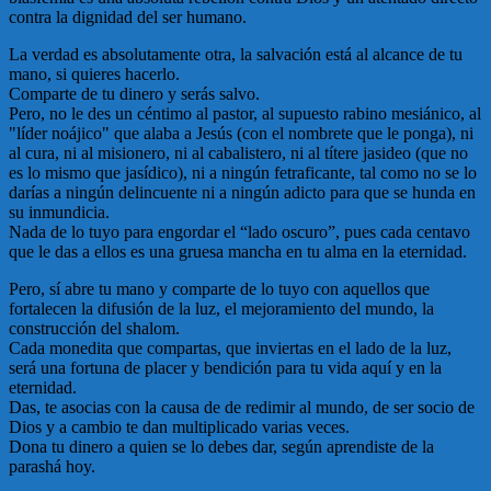
contra la dignidad del ser humano.
La verdad es absolutamente otra, la salvación está al alcance de tu
mano, si quieres hacerlo.
Comparte de tu dinero y serás salvo.
Pero, no le des un céntimo al pastor, al supuesto rabino mesiánico, al
"líder noájico" que alaba a Jesús (con el nombrete que le ponga), ni
al cura, ni al misionero, ni al cabalistero, ni al títere jasideo (que no
es lo mismo que jasídico), ni a ningún fetraficante, tal como no se lo
darías a ningún delincuente ni a ningún adicto para que se hunda en
su inmundicia.
Nada de lo tuyo para engordar el “lado oscuro”, pues cada centavo
que le das a ellos es una gruesa mancha en tu alma en la eternidad.
Pero, sí abre tu mano y comparte de lo tuyo con aquellos que
fortalecen la difusión de la luz, el mejoramiento del mundo, la
construcción del shalom.
Cada monedita que compartas, que inviertas en el lado de la luz,
será una fortuna de placer y bendición para tu vida aquí y en la
eternidad.
Das, te asocias con la causa de de redimir al mundo, de ser socio de
Dios y a cambio te dan multiplicado varias veces.
Dona tu dinero a quien se lo debes dar, según aprendiste de la
parashá hoy.