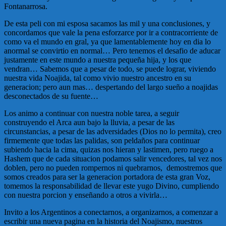
Fontanarrosa.
De esta peli con mi esposa sacamos las mil y una conclusiones, y
concordamos que vale la pena esforzarce por ir a contracorriente de
como va el mundo en gral, ya que lamentablemente hoy en dia lo
anormal se convirtio en normal… Pero tenemos el desafio de aducar
justamente en este mundo a nuestra pequeña hija, y los que
vendran… Sabemos que a pesar de todo, se puede lograr, viviendo
nuestra vida Noajida, tal como vivio nuestro ancestro en su
generacion; pero aun mas… despertando del largo sueño a noajidas
desconectados de su fuente…
Los animo a continuar con nuestra noble tarea, a seguir
construyendo el Arca aun bajo la lluvia, a pesar de las
circunstancias, a pesar de las adversidades (Dios no lo permita), creo
firmemente que todas las palidas, son peldaños para continuar
subiendo hacia la cima, quizas nos hieran y lastimen, pero ruego a
Hashem que de cada situacion podamos salir vencedores, tal vez nos
doblen, pero no pueden rompernos ni quebrarnos, demostremos que
somos creados para ser la generacion portadora de esta gran Voz,
tomemos la responsabilidad de llevar este yugo Divino, cumpliendo
con nuestra porcion y enseñando a otros a vivirla…
Invito a los Argentinos a conectarnos, a organizarnos, a comenzar a
escribir una nueva pagina en la historia del Noajismo, nuestros