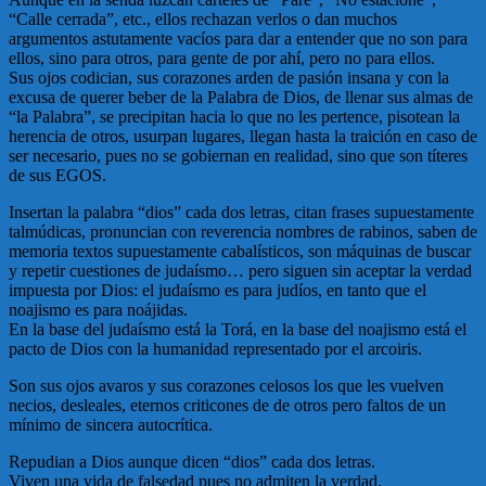
“Calle cerrada”, etc., ellos rechazan verlos o dan muchos
argumentos astutamente vacíos para dar a entender que no son para
ellos, sino para otros, para gente de por ahí, pero no para ellos.
Sus ojos codician, sus corazones arden de pasión insana y con la
excusa de querer beber de la Palabra de Dios, de llenar sus almas de
“la Palabra”, se precipitan hacia lo que no les pertence, pisotean la
herencia de otros, usurpan lugares, llegan hasta la traición en caso de
ser necesario, pues no se gobiernan en realidad, sino que son títeres
de sus EGOS.
Insertan la palabra “dios” cada dos letras, citan frases supuestamente
talmúdicas, pronuncian con reverencia nombres de rabinos, saben de
memoria textos supuestamente cabalísticos, son máquinas de buscar
y repetir cuestiones de judaísmo… pero siguen sin aceptar la verdad
impuesta por Dios: el judaísmo es para judíos, en tanto que el
noajismo es para noájidas.
En la base del judaísmo está la Torá, en la base del noajismo está el
pacto de Dios con la humanidad representado por el arcoiris.
Son sus ojos avaros y sus corazones celosos los que les vuelven
necios, desleales, eternos criticones de de otros pero faltos de un
mínimo de sincera autocrítica.
Repudian a Dios aunque dicen “dios” cada dos letras.
Viven una vida de falsedad pues no admiten la verdad.