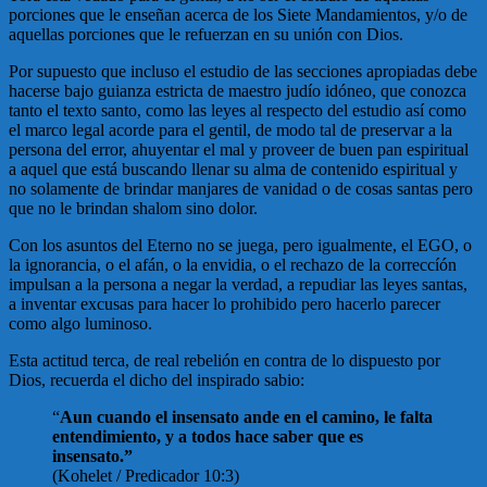
porciones que le enseñan acerca de los Siete Mandamientos, y/o de
aquellas porciones que le refuerzan en su unión con Dios.
Por supuesto que incluso el estudio de las secciones apropiadas debe
hacerse bajo guianza estricta de maestro judío idóneo, que conozca
tanto el texto santo, como las leyes al respecto del estudio así como
el marco legal acorde para el gentil, de modo tal de preservar a la
persona del error, ahuyentar el mal y proveer de buen pan espiritual
a aquel que está buscando llenar su alma de contenido espiritual y
no solamente de brindar manjares de vanidad o de cosas santas pero
que no le brindan shalom sino dolor.
Con los asuntos del Eterno no se juega, pero igualmente, el EGO, o
la ignorancia, o el afán, o la envidia, o el rechazo de la correccíón
impulsan a la persona a negar la verdad, a repudiar las leyes santas,
a inventar excusas para hacer lo prohibido pero hacerlo parecer
como algo luminoso.
Esta actitud terca, de real rebelión en contra de lo dispuesto por
Dios, recuerda el dicho del inspirado sabio:
“
Aun cuando el insensato ande en el camino, le falta
entendimiento, y a todos hace saber que es
insensato.”
(Kohelet / Predicador 10:3)