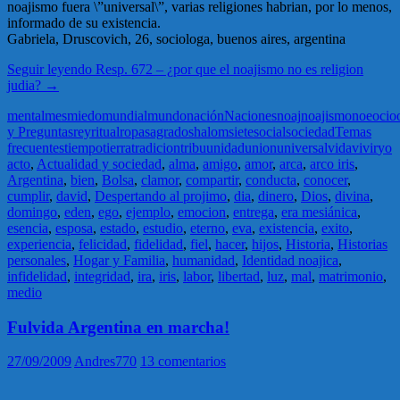
noajismo fuera \”universal\”, varias religiones habrian, por lo menos,
informado de su existencia.
Gabriela, Druscovich, 26, sociologa, buenos aires, argentina
Seguir leyendo
Resp. 672 – ¿por que el noajismo no es religion
judia?
→
mental
mes
miedo
mundial
mundo
nación
Naciones
noaj
noajismo
noe
ocio
y Preguntas
rey
ritual
ropa
sagrado
shalom
siete
social
sociedad
Temas
frecuentes
tiempo
tierra
tradicion
tribu
unidad
union
universal
vida
vivir
yo
acto
,
Actualidad y sociedad
,
alma
,
amigo
,
amor
,
arca
,
arco iris
,
Argentina
,
bien
,
Bolsa
,
clamor
,
compartir
,
conducta
,
conocer
,
cumplir
,
david
,
Despertando al projimo
,
dia
,
dinero
,
Dios
,
divina
,
domingo
,
eden
,
ego
,
ejemplo
,
emocion
,
entrega
,
era mesiánica
,
esencia
,
esposa
,
estado
,
estudio
,
eterno
,
eva
,
existencia
,
exito
,
experiencia
,
felicidad
,
fidelidad
,
fiel
,
hacer
,
hijos
,
Historia
,
Historias
personales
,
Hogar y Familia
,
humanidad
,
Identidad noajica
,
infidelidad
,
integridad
,
ira
,
iris
,
labor
,
libertad
,
luz
,
mal
,
matrimonio
,
medio
Fulvida Argentina en marcha!
27/09/2009
Andres770
13 comentarios