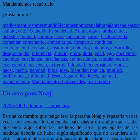
Mandamientos recuérdalo.
¡Hasta pronto!
medios
mentiroso
mes
mundo
Naciones
nombre
palabra
palabras
peleas
pe
actitud
,
acto
,
Actualidad y sociedad
,
Adam
,
aguas
,
amigo
,
arca
,
bereshit
,
bondad
,
camino
,
caos
,
capacidad
,
carne
,
Ciclo de vida
,
comentar
,
comentario
,
comentarios
,
compartir
,
conducta
,
conocimiento
,
consulta
,
costumbre
,
cuidado
,
cuidados
,
desarrollo
,
desgracia
,
dia
,
diferencia
,
diluvio
,
dolor
,
duda
,
edad
,
ego
,
encuentro
,
enemigo
,
enseñanza
,
enseñanzas
,
era mesiánica
,
estudiar
,
eterno
,
eva
,
evento
,
existencia
,
extremo
,
fidelidad
,
generosidad
,
gracias
,
hacer
,
hecho
,
heredad
,
hijos
,
idea
,
Identidad noajica
,
impulso
,
indiferencia
,
infidelidad
,
jesed
,
legado
,
ley
,
leyes
,
luz
,
mal
,
mandamiento
,
Mandamientos Universales
,
matrimonio
Un arca para Noaj
26/06/2009
talmidim
1 comentario
Es una costumbre que tengo leer la perasha Noaj y repasarla varias
veces por semana, le comentaba hace días a un amigo que estaba
buscando algo sobre las medidas del arca, pues aparte de las
medidas debería de haber algún significado que no estuviera a la
vista, encontré algo y voy a tratar de plantear la idea, espero sea de