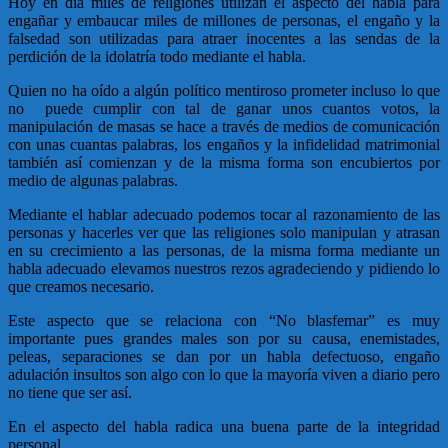
Hoy en día miles de religiones utilizan el aspecto del habla para
engañar y embaucar miles de millones de personas, el engaño y la
falsedad son utilizadas para atraer inocentes a las sendas de la
perdición de la idolatría todo mediante el habla.
Quien no ha oído a algún político mentiroso prometer incluso lo que
no puede cumplir con tal de ganar unos cuantos votos, la
manipulación de masas se hace a través de medios de comunicación
con unas cuantas palabras, los engaños y la infidelidad matrimonial
también así comienzan y de la misma forma son encubiertos por
medio de algunas palabras.
Mediante el hablar adecuado podemos tocar al razonamiento de las
personas y hacerles ver que las religiones solo manipulan y atrasan
en su crecimiento a las personas, de la misma forma mediante un
habla adecuado elevamos nuestros rezos agradeciendo y pidiendo lo
que creamos necesario.
Este aspecto que se relaciona con “No blasfemar” es muy
importante pues grandes males son por su causa, enemistades,
peleas, separaciones se dan por un habla defectuoso, engaño
adulación insultos son algo con lo que la mayoría viven a diario pero
no tiene que ser así.
En el aspecto del habla radica una buena parte de la integridad
personal.