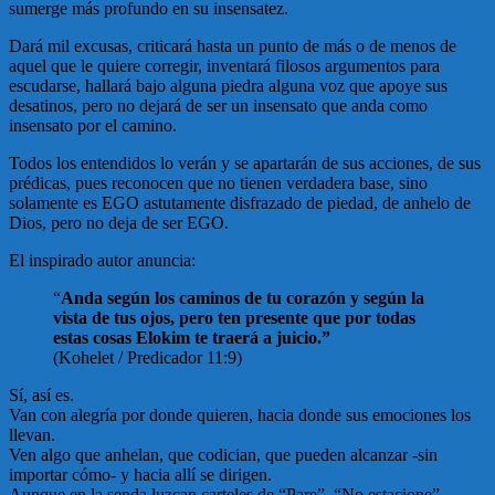
sumerge más profundo en su insensatez.
Dará mil excusas, criticará hasta un punto de más o de menos de
aquel que le quiere corregir, inventará filosos argumentos para
escudarse, hallará bajo alguna piedra alguna voz que apoye sus
desatinos, pero no dejará de ser un insensato que anda como
insensato por el camino.
Todos los entendidos lo verán y se apartarán de sus acciones, de sus
prédicas, pues reconocen que no tienen verdadera base, sino
solamente es EGO astutamente disfrazado de piedad, de anhelo de
Dios, pero no deja de ser EGO.
El inspirado autor anuncia:
“
Anda según los caminos de tu corazón y según la
vista de tus ojos, pero ten presente que por todas
estas cosas Elokim te traerá a juicio.”
(Kohelet / Predicador 11:9)
Sí, así es.
Van con alegría por donde quieren, hacia donde sus emociones los
llevan.
Ven algo que anhelan, que codician, que pueden alcanzar -sin
importar cómo- y hacia allí se dirigen.
Aunque en la senda luzcan carteles de “Pare”, “No estacione”,