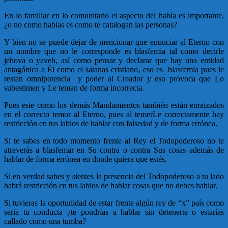
En lo familiar en lo comunitario el aspecto del habla es importante,
¿o no como hablas es como te catalogan las personas?
Y bien no se puede dejar de mencionar que enunciar al Eterno con
un nombre que no le corresponde es blasfemia tal como decirle
jehova o yaveh, así como pensar y declarar que hay una entidad
antagónica a Él como el satanas cristiano, eso es blasfemia pues le
restan omnipotencia y poder al Creador y eso provoca que Lo
subestimen y Le teman de forma incorrecta.
Pues este como los demás Mandamientos también están enraizados
en el correcto temor al Eterno, pues al temerLe correctamente hay
restricción en tus labios de hablar con falsedad y de forma errónea.
Si te sabes en todo momento frente al Rey el Todopoderoso no te
atreverás a blasfemar en Su contra o contra Sus cosas además de
hablar de forma errónea en donde quiera que estés.
Si en verdad sabes y sientes la presencia del Todopoderoso a tu lado
habrá restricción en tus labios de hablar cosas que no debes hablar.
Si tuvieras la oportunidad de estar frente algún rey de “x” país como
seria tu conducta ¿te pondrías a hablar sin detenerte o estarías
callado como una tumba?