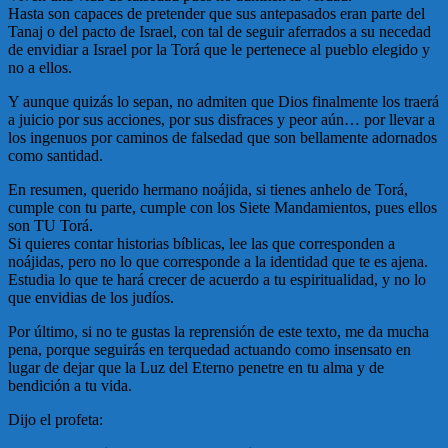
Hasta son capaces de pretender que sus antepasados eran parte del
Tanaj o del pacto de Israel, con tal de seguir aferrados a su necedad
de envidiar a Israel por la Torá que le pertenece al pueblo elegido y
no a ellos.
Y aunque quizás lo sepan, no admiten que Dios finalmente los traerá
a juicio por sus acciones, por sus disfraces y peor aún… por llevar a
los ingenuos por caminos de falsedad que son bellamente adornados
como santidad.
En resumen, querido hermano noájida, si tienes anhelo de Torá,
cumple con tu parte, cumple con los Siete Mandamientos, pues ellos
son TU Torá.
Si quieres contar historias bíblicas, lee las que corresponden a
noájidas, pero no lo que corresponde a la identidad que te es ajena.
Estudia lo que te hará crecer de acuerdo a tu espiritualidad, y no lo
que envidias de los judíos.
Por último, si no te gustas la reprensión de este texto, me da mucha
pena, porque seguirás en terquedad actuando como insensato en
lugar de dejar que la Luz del Eterno penetre en tu alma y de
bendición a tu vida.
Dijo el profeta: