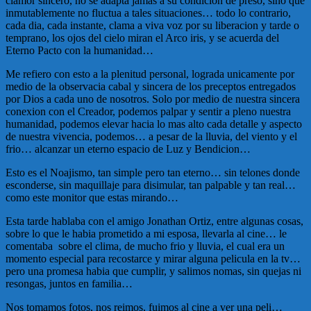
clamor sincero, no se adapta jamas a su condicion de preso, sino que
inmutablemente no fluctua a tales situaciones… todo lo contrario,
cada dia, cada instante, clama a viva voz por su liberacion y tarde o
temprano, los ojos del cielo miran el Arco iris, y se acuerda del
Eterno Pacto con la humanidad…
Me refiero con esto a la plenitud personal, lograda unicamente por
medio de la observacia cabal y sincera de los preceptos entregados
por Dios a cada uno de nosotros. Solo por medio de nuestra sincera
conexion con el Creador, podemos palpar y sentir a pleno nuestra
humanidad, podemos elevar hacia lo mas alto cada detalle y aspecto
de nuestra vivencia, podemos… a pesar de la lluvia, del viento y el
frio… alcanzar un eterno espacio de Luz y Bendicion…
Esto es el Noajismo, tan simple pero tan eterno… sin telones donde
esconderse, sin maquillaje para disimular, tan palpable y tan real…
como este monitor que estas mirando…
Esta tarde hablaba con el amigo Jonathan Ortiz, entre algunas cosas,
sobre lo que le habia prometido a mi esposa, llevarla al cine… le
comentaba sobre el clima, de mucho frio y lluvia, el cual era un
momento especial para recostarce y mirar alguna pelicula en la tv…
pero una promesa habia que cumplir, y salimos nomas, sin quejas ni
resongas, juntos en familia…
Nos tomamos fotos, nos reimos, fuimos al cine a ver una peli…