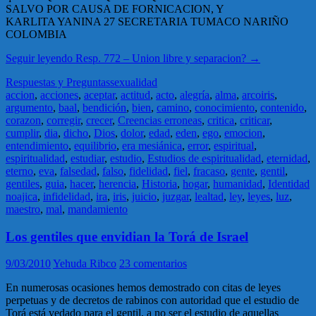
SALVO POR CAUSA DE FORNICACION, Y
KARLITA YANINA 27 SECRETARIA TUMACO NARIÑO
COLOMBIA
Seguir leyendo
Resp. 772 – Union libre y separacion?
→
Respuestas y Preguntas
sexualidad
accion
,
acciones
,
aceptar
,
actitud
,
acto
,
alegría
,
alma
,
arcoiris
,
argumento
,
baal
,
bendición
,
bien
,
camino
,
conocimiento
,
contenido
,
corazon
,
corregir
,
crecer
,
Creencias erroneas
,
critica
,
criticar
,
cumplir
,
dia
,
dicho
,
Dios
,
dolor
,
edad
,
eden
,
ego
,
emocion
,
entendimiento
,
equilibrio
,
era mesiánica
,
error
,
espiritual
,
espiritualidad
,
estudiar
,
estudio
,
Estudios de espiritualidad
,
eternidad
,
eterno
,
eva
,
falsedad
,
falso
,
fidelidad
,
fiel
,
fracaso
,
gente
,
gentil
,
gentiles
,
guia
,
hacer
,
herencia
,
Historia
,
hogar
,
humanidad
,
Identidad
noajica
,
infidelidad
,
ira
,
iris
,
juicio
,
juzgar
,
lealtad
,
ley
,
leyes
,
luz
,
maestro
,
mal
,
mandamiento
Los gentiles que envidian la Torá de Israel
9/03/2010
Yehuda Ribco
23 comentarios
En numerosas ocasiones hemos demostrado con citas de leyes
perpetuas y de decretos de rabinos con autoridad que el estudio de
Torá está vedado para el gentil, a no ser el estudio de aquellas