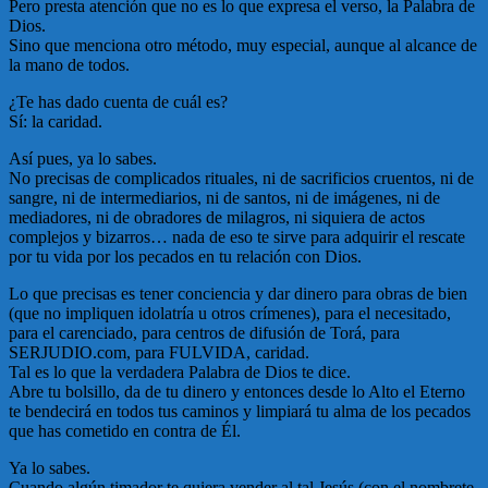
Pero presta atención que no es lo que expresa el verso, la Palabra de
Dios.
Sino que menciona otro método, muy especial, aunque al alcance de
la mano de todos.
¿Te has dado cuenta de cuál es?
Sí: la caridad.
Así pues, ya lo sabes.
No precisas de complicados rituales, ni de sacrificios cruentos, ni de
sangre, ni de intermediarios, ni de santos, ni de imágenes, ni de
mediadores, ni de obradores de milagros, ni siquiera de actos
complejos y bizarros… nada de eso te sirve para adquirir el rescate
por tu vida por los pecados en tu relación con Dios.
Lo que precisas es tener conciencia y dar dinero para obras de bien
(que no impliquen idolatría u otros crímenes), para el necesitado,
para el carenciado, para centros de difusión de Torá, para
SERJUDIO.com, para FULVIDA, caridad.
Tal es lo que la verdadera Palabra de Dios te dice.
Abre tu bolsillo, da de tu dinero y entonces desde lo Alto el Eterno
te bendecirá en todos tus caminos y limpiará tu alma de los pecados
que has cometido en contra de Él.
Ya lo sabes.
Cuando algún timador te quiera vender al tal Jesús (con el nombrete