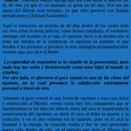
de 40 días ya que el ser humano se gesta en 40 días. Por eso las
aguas del diluvio eran termales, ya que ellos pecaron con liquido
termal(semen) [Talmud Sanhedrin].
Aquí se menciona un periodo de 40 días dentro de los cuales todo
ser vivo sobre la tierra pereció, como hemos estudiado, el verdadero
enemigo del hombre es el ego, el egoísmo lleva a la destrucción si
toma las riendas de la existencia, el egoísmo es también el que
llevaba a las personas a practicar la auto indulgencia(masturbación),
veamos algo que dice el More:
La capacidad de engendrar es la cúspide de la generosidad, pues
nada hay tan noble y desinteresado como traer hijos al mundo (y
criarlos).
Por otro lado, el aferrarse al goce sexual es una de las cimas del
egoísmo, en la cual prevalece la satisfacción estrictamente
personal a través de otro.
Aferrarse al goce sexual es una forma de egoísmo y trae caos dolor
y destrucción al Mundo, vemos como hay dos contrapartes que se
manifestaban en los días del diluvio, fuera del arca se manifestaba la
consecuencia del egoísmo, es decir el caos el dolor la muerte y la
extinción, y en el otro extremo era lo opuesto, pues en el arca la
Bondad y la energía de creación estaba a flor de piel generando
nueva vida dentro de ella, en el periodo que duro el diluvio dos