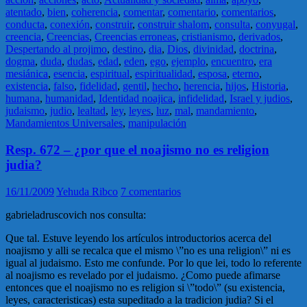
atentado
,
bien
,
coherencia
,
comentar
,
comentario
,
comentarios
,
conducta
,
conexión
,
construir
,
construir shalom
,
consulta
,
conyugal
,
creencia
,
Creencias
,
Creencias erroneas
,
cristianismo
,
derivados
,
Despertando al projimo
,
destino
,
dia
,
Dios
,
divinidad
,
doctrina
,
dogma
,
duda
,
dudas
,
edad
,
eden
,
ego
,
ejemplo
,
encuentro
,
era
mesiánica
,
esencia
,
espiritual
,
espiritualidad
,
esposa
,
eterno
,
existencia
,
falso
,
fidelidad
,
gentil
,
hecho
,
herencia
,
hijos
,
Historia
,
humana
,
humanidad
,
Identidad noajica
,
infidelidad
,
Israel y judios
,
judaismo
,
judio
,
lealtad
,
ley
,
leyes
,
luz
,
mal
,
mandamiento
,
Mandamientos Universales
,
manipulación
Resp. 672 – ¿por que el noajismo no es religion
judia?
16/11/2009
Yehuda Ribco
7 comentarios
gabrieladruscovich nos consulta:
Que tal. Estuve leyendo los artículos introductorios acerca del
noajismo y alli se recalca que el mismo \”no es una religion\” ni es
igual al judaismo. Esto me confunde. Por lo que lei, todo lo referente
al noajismo es revelado por el judaismo. ¿Como puede afimarse
entonces que el noajismo no es religion si \”todo\” (su existencia,
leyes, caracteristicas) esta supeditado a la tradicion judia? Si el