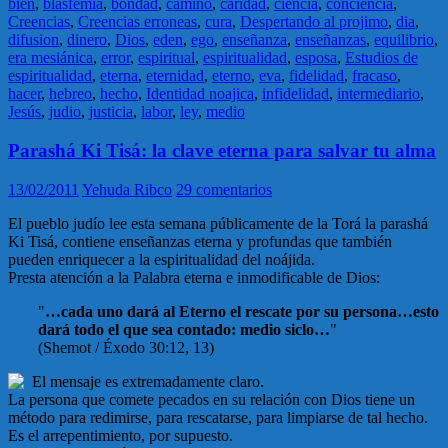
bien
,
blasfemia
,
bondad
,
camino
,
caridad
,
ciencia
,
conciencia
,
Creencias
,
Creencias erroneas
,
cura
,
Despertando al projimo
,
dia
,
difusion
,
dinero
,
Dios
,
eden
,
ego
,
enseñanza
,
enseñanzas
,
equilibrio
,
era mesiánica
,
error
,
espiritual
,
espiritualidad
,
esposa
,
Estudios de
espiritualidad
,
eterna
,
eternidad
,
eterno
,
eva
,
fidelidad
,
fracaso
,
hacer
,
hebreo
,
hecho
,
Identidad noajica
,
infidelidad
,
intermediario
,
Jesús
,
judio
,
justicia
,
labor
,
ley
,
medio
Parashá Ki Tisá: la clave eterna para salvar tu alma
13/02/2011
Yehuda Ribco
29 comentarios
El pueblo judío lee esta semana públicamente de la Torá la parashá
Ki Tisá, contiene enseñanzas eterna y profundas que también
pueden enriquecer a la espiritualidad del noájida.
Presta atención a la Palabra eterna e inmodificable de Dios:
"
…cada uno dará al Eterno el rescate por su persona…esto
dará todo el que sea contado: medio siclo…
"
(Shemot / Éxodo 30:12, 13)
El mensaje es extremadamente claro.
La persona que comete pecados en su relación con Dios tiene un
método para redimirse, para rescatarse, para limpiarse de tal hecho.
Es el arrepentimiento, por supuesto.