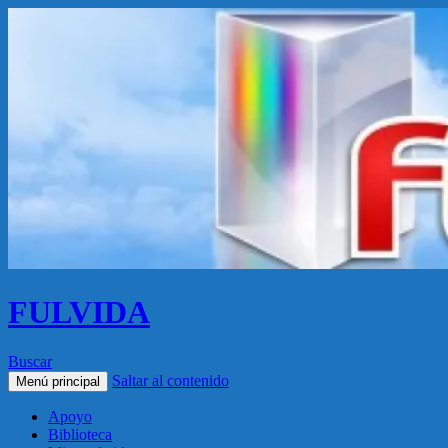
FULVIDA
Buscar
Saltar al contenido
Menú principal
Apoyo
Biblioteca