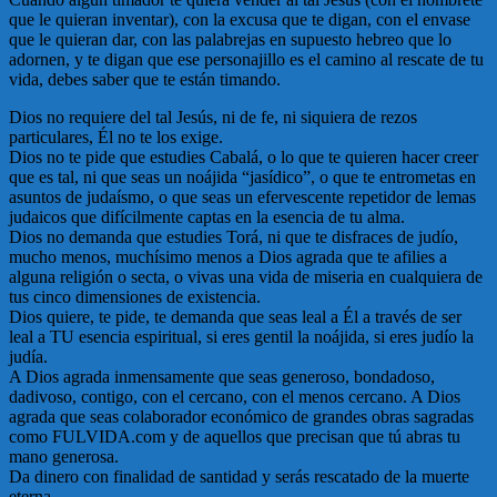
que le quieran inventar), con la excusa que te digan, con el envase
que le quieran dar, con las palabrejas en supuesto hebreo que lo
adornen, y te digan que ese personajillo es el camino al rescate de tu
vida, debes saber que te están timando.
Dios no requiere del tal Jesús, ni de fe, ni siquiera de rezos
particulares, Él no te los exige.
Dios no te pide que estudies Cabalá, o lo que te quieren hacer creer
que es tal, ni que seas un noájida “jasídico”, o que te entrometas en
asuntos de judaísmo, o que seas un efervescente repetidor de lemas
judaicos que difícilmente captas en la esencia de tu alma.
Dios no demanda que estudies Torá, ni que te disfraces de judío,
mucho menos, muchísimo menos a Dios agrada que te afilies a
alguna religión o secta, o vivas una vida de miseria en cualquiera de
tus cinco dimensiones de existencia.
Dios quiere, te pide, te demanda que seas leal a Él a través de ser
leal a TU esencia espiritual, si eres gentil la noájida, si eres judío la
judía.
A Dios agrada inmensamente que seas generoso, bondadoso,
dadivoso, contigo, con el cercano, con el menos cercano. A Dios
agrada que seas colaborador económico de grandes obras sagradas
como FULVIDA.com y de aquellos que precisan que tú abras tu
mano generosa.
Da dinero con finalidad de santidad y serás rescatado de la muerte
eterna.