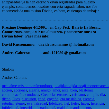
antepasados ya la han escrito y estan registradas para nuestro
ejemplo, continuemos nosotros con esta sagrada labor, nos fue
encomendada una mision Divina, es hora, es tiempo de trabajar.
………………………………………………………………………
Próximo Domingo 4/12/09… en Cap Fed, Barrio La Boca…
Conocernos, compartir un almuerzo, y comenzar nuestra
Divina labor. Para mas info:
David Russomanno: davidrussomanno @ hotmail.com
Andres Cabrera: andu121080 @ gmail.com
Shalom
Andres Cabrera.-
mental
mes
mision
moral
mundo
noaj
noajida
noajidas
noajismo
norma
ocio
accion
,
acciones
,
alegría
,
amigo
,
amor
,
arca
,
bien
,
blasfemia
,
comunicación
,
conducta
,
Creencias erroneas
,
cristiano
,
cumplir
,
dia
,
dicho
,
Dios
,
discusion
,
edad
,
engaño
,
era mesiánica
,
esencia
,
estudiar
,
eterno
,
eva
,
falsedad
,
fidelidad
,
fiel
,
fieles
,
hacer
,
herencia
,
infidelidad
,
integridad
,
legado
,
mal
,
maldad
,
mandamiento
,