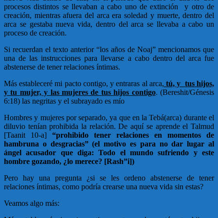
procesos distintos se llevaban a cabo uno de extinción y otro de
creación, mientras afuera del arca era soledad y muerte, dentro del
arca se gestaba nueva vida, dentro del arca se llevaba a cabo un
proceso de creación.
Si recuerdan el texto anterior “los años de Noaj” mencionamos que
una de las instrucciones para llevarse a cabo dentro del arca fue
abstenerse de tener relaciones íntimas.
Más estableceré mi pacto contigo, y entraras al arca,
tú, y tus hijos,
y tu mujer, y las mujeres de tus hijos contigo
. (Bereshit/Génesis
6:18) las negritas y el subrayado es mío
Hombres y mujeres por separado, ya que en la Tebá(arca) durante el
diluvio tenían prohibida la relación. De aquí se aprende el Talmud
[Taanit 10-a]
“prohibido tener relaciones en momentos de
hambruna o desgracias” (el motivo es para no dar lugar al
ángel acusador que diga: Todo el mundo sufriendo y este
hombre gozando, ¿lo merece? [Rash
”
i])
Pero hay una pregunta ¿si se les ordeno abstenerse de tener
relaciones íntimas, como podría crearse una nueva vida sin estas?
Veamos algo más: