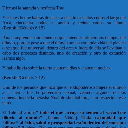
Dice así la sagrada y perfecta Tora
Y esto es lo que habras de hacer a ella; tres cientos codos el largo del
Arca, cincuenta codos su ancho y treinta codos su altura.
(Bereshit/Génesis 6:15)
Para comprender esto tenemos que entender primero los tiempos del
diluvio, porque pese a que el diluvio arraso con toda vida del planeta
o sea que fue universal, dentro del arca y fuera de ella se llevaban a
cabo dos procesos distintos, uno de creación y otro de extinción
leamos algo.
Y hubo lluvia sobre la tierra cuarenta días y cuarenta noches
(Bereshit/Génesis 7:12)
Uno de los pecados que hizo que el Todopoderoso trajera el diluvio
a la tierra, fue la perversión sexual, veamos algunos de los
comentarios de la perasha Noaj de shemtob.org con respecto a este
tema.
El Talmud afirma
” todo el que arroja su semen al vacio trae
diluvio al mundo”
[Talmud Nidda].
Toda calamidad que
“diluye” al éxito, salud y prosperidad están dentro del concepto
“diluvio”
Rabbenu Bajhye agrega que por esta razón el diluvio fue