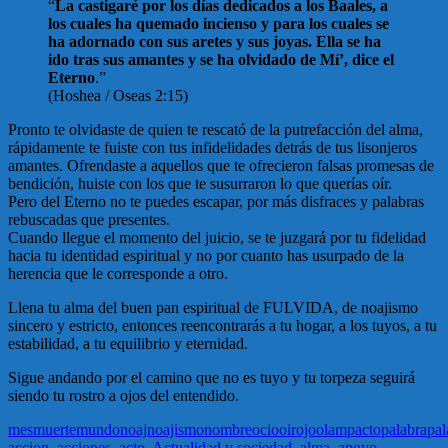
“
La castigaré por los días dedicados a los Baales, a
los cuales ha quemado incienso y para los cuales se
ha adornado con sus aretes y sus joyas. Ella se ha
ido tras sus amantes y se ha olvidado de Mí’, dice el
Eterno
.”
(Hoshea / Oseas 2:15)
Pronto te olvidaste de quien te rescató de la putrefacción del alma,
rápidamente te fuiste con tus infidelidades detrás de tus lisonjeros
amantes. Ofrendaste a aquellos que te ofrecieron falsas promesas de
bendición, huiste con los que te susurraron lo que querías oír.
Pero del Eterno no te puedes escapar, por más disfraces y palabras
rebuscadas que presentes.
Cuando llegue el momento del juicio, se te juzgará por tu fidelidad
hacia tu identidad espiritual y no por cuanto has usurpado de la
herencia que le corresponde a otro.
Llena tu alma del buen pan espiritual de FULVIDA, de noajismo
sincero y estricto, entonces reencontrarás a tu hogar, a los tuyos, a tu
estabilidad, a tu equilibrio y eternidad.
Sigue andando por el camino que no es tuyo y tu torpeza seguirá
siendo tu rostro a ojos del entendido.
mes
muerte
mundo
noaj
noajismo
nombre
ocio
oir
ojo
olam
pacto
palabra
pal
accion
,
acciones
,
acto
,
Actualidad y sociedad
,
alma
,
apoyo
,