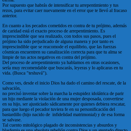
Por supuesto que habrás de intensificar tu arrepentimiento y tus
rezos, para evitar caer nuevamente en el error que te llevó al fracaso
anterior.
En cuanto a los pecados cometidos en contra de tu prójimo, además
de caridad está el exacto proceso de arrepentimiento. Es
imprescindible que sea realizado, con todos sus pasos, pues el
prójimo ha sido perjudicado de alguna manera y por tanto es
imprescindible que se reacomode el equilibrio, que las fuerzas
cósmicas encuentren su canalización correcta para que tu alma se
limpie de tus actos negativos en contra del prójimo.
Del proceso de arrepentimiento ya hablamos en otras ocasiones,
sería muy recomendable que buscarás, leyeras y lo aplicaras en tu
vida. (Busca "teshuvá").
Como ves, desde el inicio Dios ha dado el camino del rescate, de la
salvación,
no precisó inventar sobre la marcha la estupidez idolátrica de parir
un hijo mediante la violación de una mujer desposada, convertirse
en su hijo, ser ajusticiado sádicamente por quienes debiera rescatar,
para que luego el pecador tuviera fe en su personificación del
bastardillo (hijo nacido de infidelidad matrimonial) y de esa forma
se salvase.
Tal cuento mitológico plagado de inconsistencias y absurdos y
blasfemia es una absoluta rebelión contra Dios y un atentado directo