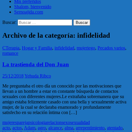
Mis preferidos
Shalom, bienvenido
Sernoajida.com
Buscar:
Archivo de la categoría: infidelidad
CTerapia
,
Hogar y Familia
,
infidelidad
,
mujeriego
,
Pecados varios
,
romance
La trastienda del Don Juan
25/12/2018
Yehuda Ribco
Me preguntaba el otro día un conocido por las motivaciones que
llevan a un hombre a estar en constante búsqueda de contactos
sexuales con diferentes mujeres.Le extrañaba sobremanera que su
amigo estaba felizmente casado con una bella y sexualmente activa
mujer, de la cual se declaraba enamorado y profundamente
satisfecho en su relación íntima con […]
mujeres
pareja
psicologia
relacion
sexo
sexualidad
acto
,
actos
,
Adam
,
agro
,
alcance
,
alma
,
arrepentimiento
,
atentado
,