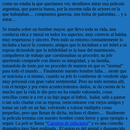
como no estaba la que queriamos ver, desidimos mirar una pelicula
argentina, que parecia buena, por la enorme talla de actores en la
que trabajaban… compramos gaseosa, una bolsa de palomitas… y a
mirar…
Se trataba sobre un hombre mayor, que llevo toda su vida, una
conducta etica y moral en todos los aspectos, muy correcto al hablar,
muy respetuoso y sincero. Pero todo su entorno constantemente lo
incitaba a hacer lo contrario; amigos que lo incitaban a ser infiel a su
esposa diciendole que la infidelidad es la base del matrimonio,
compañeros de trabajo que cuestionaban su proceder, su jefe
queriendo comprarle con dinero su integridad, y su familia,
tratandolo de tonto por no proceder de manera en que es “normal”
para todo el mundo… Finalmente nuestro hombre falla… siente que
se traiciona a si mismo, cuando su jefe lo combense de venderle algo
muy personal con gran valor sentimental. Pero no todo termina alli,
con el tiempo y por estos acontecimientos dados, se da cuenta de lo
mucho que la vida le dio pero no ha estado valorando, cosas
sencillas como ir a ver a su hijo jugar al futbol, bailar, salir a pasear
o tan solo charlar con su esposa, reencontrarse con viejos amigos y
tomar un cafe en un bar, volviendo a valorar multiples cosas
pequeñas, pero que llenan de dicha, incluso el dinero… finalmente
la pelicula termina con nuestro hombre como heroe y gran ejemplo a
seguir. La peli se llama “
Cuestion de principios
” y es una comedia
dramatica muy bien realizada. El guion es del genial y dsaparecido