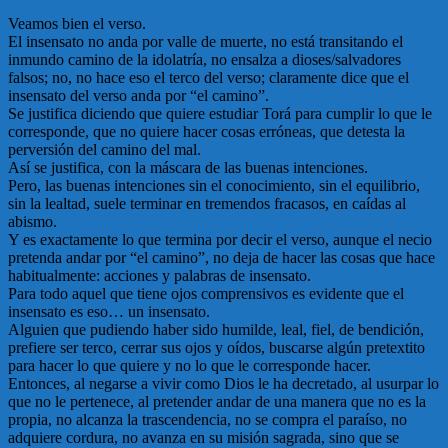
Veamos bien el verso.
El insensato no anda por valle de muerte, no está transitando el
inmundo camino de la idolatría, no ensalza a dioses/salvadores
falsos; no, no hace eso el terco del verso; claramente dice que el
insensato del verso anda por “el camino”.
Se justifica diciendo que quiere estudiar Torá para cumplir lo que le
corresponde, que no quiere hacer cosas erróneas, que detesta la
perversión del camino del mal.
Así se justifica, con la máscara de las buenas intenciones.
Pero, las buenas intenciones sin el conocimiento, sin el equilibrio,
sin la lealtad, suele terminar en tremendos fracasos, en caídas al
abismo.
Y es exactamente lo que termina por decir el verso, aunque el necio
pretenda andar por “el camino”, no deja de hacer las cosas que hace
habitualmente: acciones y palabras de insensato.
Para todo aquel que tiene ojos comprensivos es evidente que el
insensato es eso… un insensato.
Alguien que pudiendo haber sido humilde, leal, fiel, de bendición,
prefiere ser terco, cerrar sus ojos y oídos, buscarse algún pretextito
para hacer lo que quiere y no lo que le corresponde hacer.
Entonces, al negarse a vivir como Dios le ha decretado, al usurpar lo
que no le pertenece, al pretender andar de una manera que no es la
propia, no alcanza la trascendencia, no se compra el paraíso, no
adquiere cordura, no avanza en su misión sagrada, sino que se