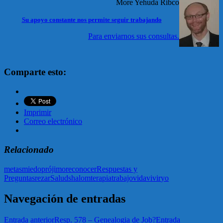
More Yehuda Ribco
Su apoyo constante nos permite seguir trabajando
Para enviarnos sus consultas.
Comparte esto:
Imprimir
Correo electrónico
Relacionado
metas
miedo
prójimo
reconocer
Respuestas y
Preguntas
rezar
Salud
shalom
terapia
trabajo
vida
vivir
yo
Navegación de entradas
Entrada anterior
Resp. 578 – Genealogia de Job?
Entrada