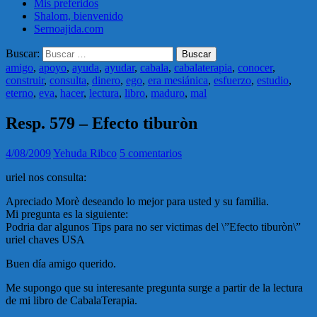
Mis preferidos
Shalom, bienvenido
Sernoajida.com
Buscar:
amigo
,
apoyo
,
ayuda
,
ayudar
,
cabala
,
cabalaterapia
,
conocer
,
construir
,
consulta
,
dinero
,
ego
,
era mesiánica
,
esfuerzo
,
estudio
,
eterno
,
eva
,
hacer
,
lectura
,
libro
,
maduro
,
mal
Resp. 579 – Efecto tiburòn
4/08/2009
Yehuda Ribco
5 comentarios
uriel nos consulta:
Apreciado Morè deseando lo mejor para usted y su familia.
Mi pregunta es la siguiente:
Podria dar algunos Tips para no ser victimas del \”Efecto tiburòn\”
uriel chaves USA
Buen día amigo querido.
Me supongo que su interesante pregunta surge a partir de la lectura
de mi libro de CabalaTerapia.