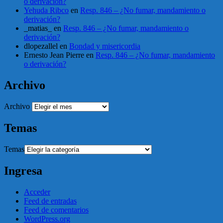
o derivación?
Yehuda Ribco
en
Resp. 846 – ¿No fumar, mandamiento o
derivación?
_matias_
en
Resp. 846 – ¿No fumar, mandamiento o
derivación?
dlopezallel
en
Bondad y misericordia
Ernesto Jean Pierre
en
Resp. 846 – ¿No fumar, mandamiento
o derivación?
Archivo
Archivo
Temas
Temas
Ingresa
Acceder
Feed de entradas
Feed de comentarios
WordPress.org