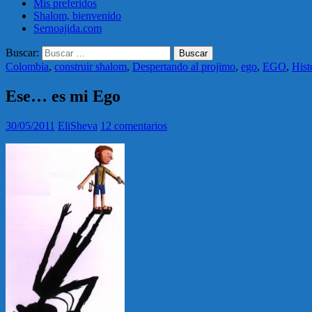
Mis preferidos
Shalom, bienvenido
Sernoajida.com
Buscar:
Colombia
,
construir shalom
,
Despertando al projimo
,
ego
,
EGO
,
Hist
Ese… es mi Ego
30/05/2011
EliSheva
12 comentarios