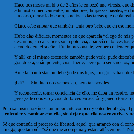
Hace tres meses mi hijo de 2 años le empezó una virosis, que de
administrar medicamentos, inhaladores, limpiezas nasales, en fin
tan corto, demasiado corto, para todas las tareas que debía rea
Claro, cabe anotar que también tenía otro bebe que en ese mo
Hubo días difíciles, momentos en que aparecía “el ego de mis p
desánimo, su cansancio, su impotencia, aparecía entonces hacie
atendido, era el sueño. Era impresionante, ver pero entender que
Y allí, en el mismo escenario también pude verle, pude descubri
grande era, cuán potente, cuan fuerte, pero para ser sinceros,
Ante la manifestación del ego de mis hijos, mi ego usaba entre to
¡Uff! … Sin duda nos vemos tan, pero tan serviles.
Y reconocerle, tomar conciencia de ello, me daba un respiro, in
pero ya le conozco y cuando lo veo en acción y puedo tomar con
Por esa misma razón es tan importante conocer y entender al ego, al 
, entender y caminar con ella, sin dejar que ella nos envuelva y 
Sé que continúa el proceso de libertad, aquel que arrancó con el con
mi ego, que también “sé que me acompaña y estará allí siempre”. No sól