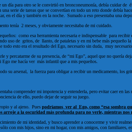
 un día para otro se le convirtió en bronconeumonía, debía cuidar de é
 una serie de tareas que se convertían en todo un reto donde debía hacer
lizar, en el día y también en la noche. Sumado a eso presentaba una dep
mento tenía 2 meses, y obviamente necesitaba de mi cuidado.
equeños: como esa herramienta necesaria e indispensable para recibir d
ndo uso de gritos, de llanto, de pataletas y en mi bebe más pequeño la 
 todo esto era el resultado del Ego, necesario sin duda, muy necesario 
rle y percatarme de su presencia, de “mi Ego”, aquel que no quería dej
 mi Ego me hacía ver más infantil que a mis pequeños.
do su arsenal, la fuerza para obligar a recibir un medicamento, los grito
tentaba comprender mi impotencia y entenderla, pero evitar caer en las
ciencia de ello, puedo dejar de seguir su juego.
propio y al ajeno. Pues
podríamos ver al Ego, como “esa sombra que
nos arroje a la oscuridad más profunda para no verle, mientras nos
ocimiento de mi identidad, y busco aprender a conocerme y vivir realme
o con mis hijos, sino en mi hogar, con mis amigos, con familiares, en e