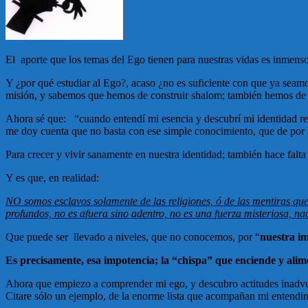
El aporte que los temas del Ego tienen para nuestras vidas es inmens
Y ¿por qué estudiar al Ego?, acaso ¿no es suficiente con que ya se
misión, y sabemos que hemos de construir shalom; también hemos de 
Ahora sé que: “cuando entendí mi esencia y descubrí mi identidad r
me doy cuenta que no basta con ese simple conocimiento, que de por 
Para crecer y vivir sanamente en nuestra identidad; también hace falta 
Y es que, en realidad:
NO somos esclavos solamente de las religiones, ó de las mentiras que 
profundos, no es afuera sino adentro, no es una fuerza misteriosa, na
Que puede ser llevado a niveles, que no conocemos, por “
nuestra i
Es precisamente, esa impotencia; la “chispa” que enciende y alim
Ahora que empiezo a comprender mi ego, y descubro actitudes inadvert
Citare sólo un ejemplo, de la enorme lista que acompañan mi entendi