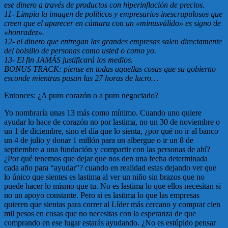
ese dinero a través de productos con hiperinflación de precios.
11- Limpia la imagen de políticos y empresarios inescrupulosos que
creen que el aparecer en cámara con un «minusválido» es signo de
«honradez».
12- el dinero que entregan las grandes empresas salen directamente
del bolsillo de personas como usted o como yo.
13- El fin JAMÁS justificará los medios.
BONUS TRACK: piense en todas aquellas cosas que su gobierno
esconde mientras pasan las 27 horas de lucro…
Entonces: ¿A puro corazón o a puro negociado?
Yo nombraría unas 13 más como mínimo. Cuando uno quiere
ayudar lo hace de corazón no por lastima, no un 30 de noviembre o
un 1 de diciembre, sino el día que lo sienta, ¿por qué no ir al banco
un 4 de julio y donar 1 millón para un albergue o ir un 8 de
septiembre a una fundación y compartir con las personas de ahí?
¿Por qué tenemos que dejar que nos den una fecha determinada
cada año para “ayudar”? cuando en realidad estas dejando ver que
lo único que sientes es lastima al ver un niño sin brazos que no
puede hacer lo mismo que tu. No es lastima lo que ellos necesitan si
no un apoyo constante. Pero si es lastima lo que las empresas
quieren que sientas para correr al Líder más cercano y comprar cien
mil pesos en cosas que no necesitas con la esperanza de que
comprando en ese lugar estarás ayudando. ¿No es estúpido pensar