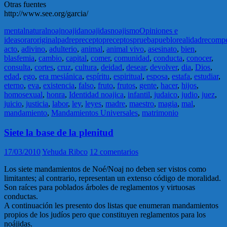
Otras fuentes
http://www.see.org/garcia/
mental
natural
noaj
noajida
noajidas
noajismo
Opiniones e
ideas
orar
original
padre
precepto
preceptos
prueba
pueblo
realidad
recomp
acto
,
adivino
,
adulterio
,
animal
,
animal vivo
,
asesinato
,
bien
,
blasfemia
,
cambio
,
capital
,
comer
,
comunidad
,
conducta
,
conocer
,
consulta
,
cortes
,
cruz
,
cultura
,
deidad
,
desear
,
devolver
,
dia
,
Dios
,
edad
,
ego
,
era mesiánica
,
espíritu
,
espiritual
,
esposa
,
estafa
,
estudiar
,
eterno
,
eva
,
existencia
,
falso
,
fruto
,
frutos
,
gente
,
hacer
,
hijos
,
homosexual
,
honra
,
Identidad noajica
,
infantil
,
judaico
,
judio
,
juez
,
juicio
,
justicia
,
labor
,
ley
,
leyes
,
madre
,
maestro
,
magia
,
mal
,
mandamiento
,
Mandamientos Universales
,
matrimonio
Siete la base de la plenitud
17/03/2010
Yehuda Ribco
12 comentarios
Los siete mandamientos de Noé/Noaj no deben ser vistos como
limitantes; al contrario, representan un extenso código de moralidad.
Son raíces para poblados árboles de reglamentos y virtuosas
conductas.
A continuación les presento dos listas que enumeran mandamientos
propios de los judíos pero que constituyen reglamentos para los
noájidas.