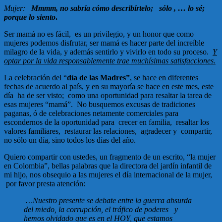
Mujer:
Mmmm, no sabría cómo describírtelo; sólo , … lo sé;
porque lo siento
.
Ser mamá no es fácil, es un privilegio, y un honor que como
mujeres podemos disfrutar, ser mamá es hacer parte del increíble
milagro de la vida, y además sentirlo y vivirlo en todo su proceso.
Y
optar por la vida responsablemente trae muchísimas satisfacciones.
La celebración del “
día de las Madres”
, se hace en diferentes
fechas de acuerdo al país, y en su mayoría se hace en este mes, este
día ha de ser visto; como una oportunidad para resaltar la tarea de
esas mujeres “mamá”. No busquemos excusas de tradiciones
paganas, ó de celebraciones netamente comerciales para
escondernos de la oportunidad para crecer en familia, resaltar los
valores familiares, restaurar las relaciones, agradecer y compartir,
no sólo un día, sino todos los días del año.
Quiero compartir con ustedes, un fragmento de un escrito, “la mujer
en Colombia”, bellas palabras que la directora del jardín infantil de
mi hijo, nos obsequio a las mujeres el día internacional de la mujer,
por favor presta atención:
…Nuestro presente se debate entre la guerra absurda
del miedo, la corrupción, el tráfico de poderes y
hemos olvidado que es en el HOY, que estamos