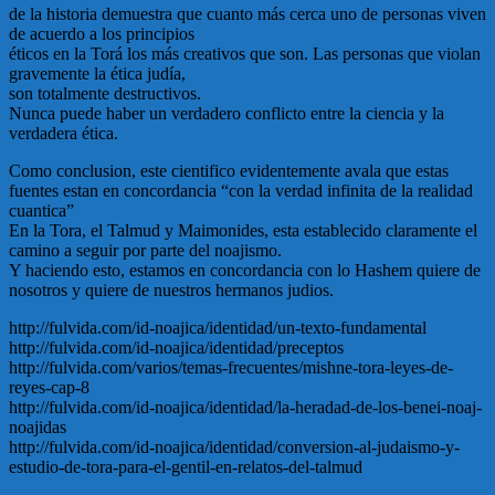
de la historia demuestra que cuanto más cerca uno de personas viven
de acuerdo a los principios
éticos en la Torá los más creativos que son. Las personas que violan
gravemente la ética judía,
son totalmente destructivos.
Nunca puede haber un verdadero conflicto entre la ciencia y la
verdadera ética.
Como conclusion, este cientifico evidentemente avala que estas
fuentes estan en concordancia “con la verdad infinita de la realidad
cuantica”
En la Tora, el Talmud y Maimonides, esta establecido claramente el
camino a seguir por parte del noajismo.
Y haciendo esto, estamos en concordancia con lo Hashem quiere de
nosotros y quiere de nuestros hermanos judios.
http://fulvida.com/id-noajica/identidad/un-texto-fundamental
http://fulvida.com/id-noajica/identidad/preceptos
http://fulvida.com/varios/temas-frecuentes/mishne-tora-leyes-de-
reyes-cap-8
http://fulvida.com/id-noajica/identidad/la-heradad-de-los-benei-noaj-
noajidas
http://fulvida.com/id-noajica/identidad/conversion-al-judaismo-y-
estudio-de-tora-para-el-gentil-en-relatos-del-talmud