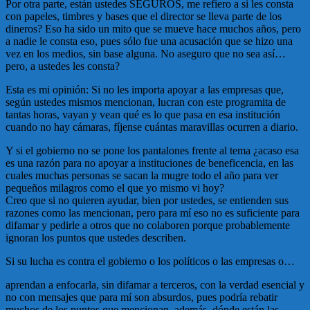
Por otra parte, están ustedes SEGUROS, me refiero a si les consta
con papeles, timbres y bases que el director se lleva parte de los
dineros? Eso ha sido un mito que se mueve hace muchos años, pero
a nadie le consta eso, pues sólo fue una acusación que se hizo una
vez en los medios, sin base alguna. No aseguro que no sea así…
pero, a ustedes les consta?
Esta es mi opinión: Si no les importa apoyar a las empresas que,
según ustedes mismos mencionan, lucran con este programita de
tantas horas, vayan y vean qué es lo que pasa en esa institución
cuando no hay cámaras, fíjense cuántas maravillas ocurren a diario.
Y si el gobierno no se pone los pantalones frente al tema ¿acaso esa
es una razón para no apoyar a instituciones de beneficencia, en las
cuales muchas personas se sacan la mugre todo el año para ver
pequeños milagros como el que yo mismo vi hoy?
Creo que si no quieren ayudar, bien por ustedes, se entienden sus
razones como las mencionan, pero para mí eso no es suficiente para
difamar y pedirle a otros que no colaboren porque probablemente
ignoran los puntos que ustedes describen.
Si su lucha es contra el gobierno o los políticos o las empresas o…
aprendan a enfocarla, sin difamar a terceros, con la verdad esencial y
no con mensajes que para mí son absurdos, pues podría rebatir
muchos de los puntos que mencionan, además, dónde están las