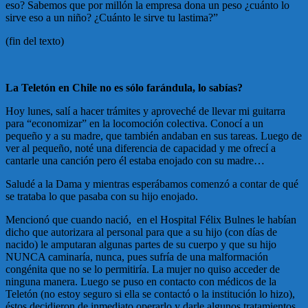
eso? Sabemos que por millón la empresa dona un peso ¿cuánto lo
sirve eso a un niño? ¿Cuánto le sirve tu lastima?”
(fin del texto)
La Teletón en Chile no es sólo farándula, lo sabías?
Hoy lunes, salí a hacer trámites y aproveché de llevar mi guitarra
para “economizar” en la locomoción colectiva. Conocí a un
pequeño y a su madre, que también andaban en sus tareas. Luego de
ver al pequeño, noté una diferencia de capacidad y me ofrecí a
cantarle una canción pero él estaba enojado con su madre…
Saludé a la Dama y mientras esperábamos comenzó a contar de qué
se trataba lo que pasaba con su hijo enojado.
Mencionó que cuando nació, en el Hospital Félix Bulnes le habían
dicho que autorizara al personal para que a su hijo (con días de
nacido) le amputaran algunas partes de su cuerpo y que su hijo
NUNCA caminaría, nunca, pues sufría de una malformación
congénita que no se lo permitiría. La mujer no quiso acceder de
ninguna manera. Luego se puso en contacto con médicos de la
Teletón (no estoy seguro si ella se contactó o la institución lo hizo),
éstos decidieron de inmediato operarlo y darle algunos tratamientos