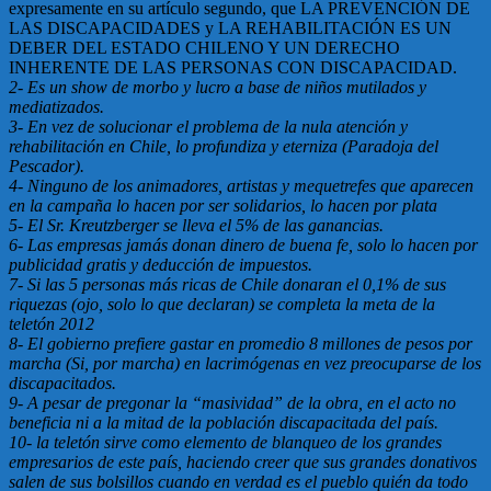
expresamente en su artículo segundo, que LA PREVENCIÓN DE
LAS DISCAPACIDADES y LA REHABILITACIÓN ES UN
DEBER DEL ESTADO CHILENO Y UN DERECHO
INHERENTE DE LAS PERSONAS CON DISCAPACIDAD.
2- Es un show de morbo y lucro a base de niños mutilados y
mediatizados.
3- En vez de solucionar el problema de la nula atención y
rehabilitación en Chile, lo profundiza y eterniza (Paradoja del
Pescador).
4- Ninguno de los animadores, artistas y mequetrefes que aparecen
en la campaña lo hacen por ser solidarios, lo hacen por plata
5- El Sr. Kreutzberger se lleva el 5% de las ganancias.
6- Las empresas jamás donan dinero de buena fe, solo lo hacen por
publicidad gratis y deducción de impuestos.
7- Si las 5 personas más ricas de Chile donaran el 0,1% de sus
riquezas (ojo, solo lo que declaran) se completa la meta de la
teletón 2012
8- El gobierno prefiere gastar en promedio 8 millones de pesos por
marcha (Si, por marcha) en lacrimógenas en vez preocuparse de los
discapacitados.
9- A pesar de pregonar la “masividad” de la obra, en el acto no
beneficia ni a la mitad de la población discapacitada del país.
10- la teletón sirve como elemento de blanqueo de los grandes
empresarios de este país, haciendo creer que sus grandes donativos
salen de sus bolsillos cuando en verdad es el pueblo quién da todo