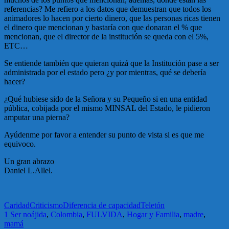
referencias? Me refiero a los datos que demuestran que todos los
animadores lo hacen por cierto dinero, que las personas ricas tienen
el dinero que mencionan y bastaría con que donaran el % que
mencionan, que el director de la institución se queda con el 5%,
ETC…
Se entiende también que quieran quizá que la Institución pase a ser
administrada por el estado pero ¿y por mientras, qué se debería
hacer?
¿Qué hubiese sido de la Señora y su Pequeño si en una entidad
pública, cobijada por el mismo MINSAL del Estado, le pidieron
amputar una pierna?
Ayúdenme por favor a entender su punto de vista si es que me
equivoco.
Un gran abrazo
Daniel L.Allel.
Caridad
Criticismo
Diferencia de capacidad
Teletón
1 Ser noájida
,
Colombia
,
FULVIDA
,
Hogar y Familia
,
madre
,
mamá