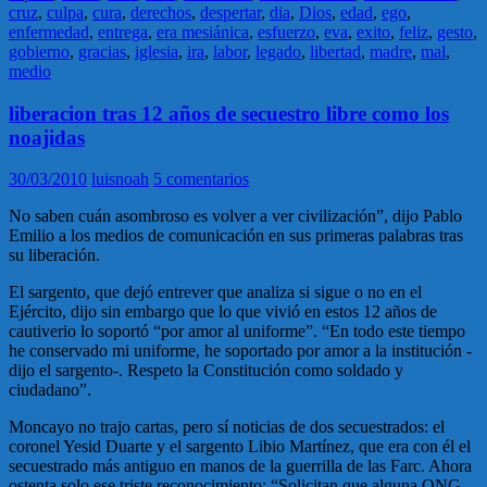
cruz
,
culpa
,
cura
,
derechos
,
despertar
,
dia
,
Dios
,
edad
,
ego
,
enfermedad
,
entrega
,
era mesiánica
,
esfuerzo
,
eva
,
exito
,
feliz
,
gesto
,
gobierno
,
gracias
,
iglesia
,
ira
,
labor
,
legado
,
libertad
,
madre
,
mal
,
medio
liberacion tras 12 años de secuestro libre como los
noajidas
30/03/2010
luisnoah
5 comentarios
No saben cuán asombroso es volver a ver civilización”, dijo Pablo
Emilio a los medios de comunicación en sus primeras palabras tras
su liberación.
El sargento, que dejó entrever que analiza si sigue o no en el
Ejército, dijo sin embargo que lo que vivió en estos 12 años de
cautiverio lo soportó “por amor al uniforme”. “En todo este tiempo
he conservado mi uniforme, he soportado por amor a la institución -
dijo el sargento-. Respeto la Constitución como soldado y
ciudadano”.
Moncayo no trajo cartas, pero sí noticias de dos secuestrados: el
coronel Yesid Duarte y el sargento Libio Martínez, que era con él el
secuestrado más antiguo en manos de la guerrilla de las Farc. Ahora
ostenta solo ese triste reconocimiento: “Solicitan que alguna ONG