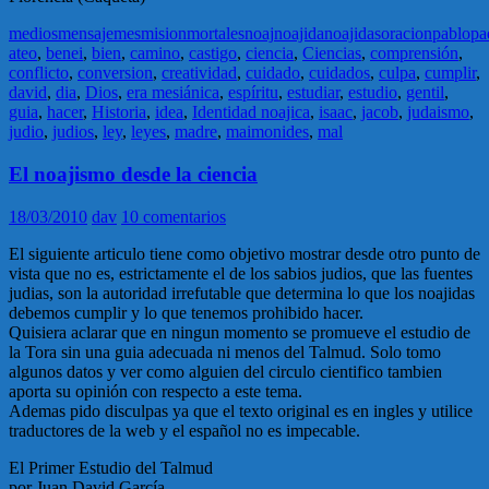
medios
mensaje
mes
mision
mortales
noaj
noajida
noajidas
oracion
pablo
pa
ateo
,
benei
,
bien
,
camino
,
castigo
,
ciencia
,
Ciencias
,
comprensión
,
conflicto
,
conversion
,
creatividad
,
cuidado
,
cuidados
,
culpa
,
cumplir
,
david
,
dia
,
Dios
,
era mesiánica
,
espíritu
,
estudiar
,
estudio
,
gentil
,
guia
,
hacer
,
Historia
,
idea
,
Identidad noajica
,
isaac
,
jacob
,
judaismo
,
judio
,
judios
,
ley
,
leyes
,
madre
,
maimonides
,
mal
El noajismo desde la ciencia
18/03/2010
dav
10 comentarios
El siguiente articulo tiene como objetivo mostrar desde otro punto de
vista que no es, estrictamente el de los sabios judios, que las fuentes
judias, son la autoridad irrefutable que determina lo que los noajidas
debemos cumplir y lo que tenemos prohibido hacer.
Quisiera aclarar que en ningun momento se promueve el estudio de
la Tora sin una guia adecuada ni menos del Talmud. Solo tomo
algunos datos y ver como alguien del circulo cientifico tambien
aporta su opinión con respecto a este tema.
Ademas pido disculpas ya que el texto original es en ingles y utilice
traductores de la web y el español no es impecable.
El Primer Estudio del Talmud
por Juan David García