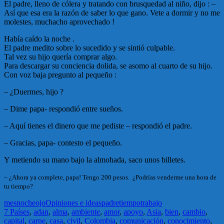
El padre, lleno de cólera y tratando con brusquedad al niño, dijo : –
Así que esa era la razón de saber lo que gano. Vete a dormir y no me
molestes, muchacho aprovechado !
Había caído la noche .
El padre medito sobre lo sucedido y se sintió culpable.
Tal vez su hijo quería comprar algo.
Para descargar su conciencia dolida, se asomo al cuarto de su hijo.
Con voz baja pregunto al pequeño :
– ¿Duermes, hijo ?
– Dime papa- respondió entre sueños.
– Aquí tienes el dinero que me pediste – respondió el padre.
– Gracias, papa- contesto el pequeño.
Y metiendo su mano bajo la almohada, saco unos billetes.
– ¿Ahora ya complete, papa! Tengo 200 pesos. ¿Podrías venderme una hora de
tu tiempo?
mes
noche
ojo
Opiniones e ideas
padre
tiempo
trabajo
7 Países
,
adan
,
alma
,
ambiente
,
amor
,
apoyo
,
Asia
,
bien
,
cambio
,
capital
,
carne
,
casa
,
civil
,
Colombia
,
comunicación
,
conocimiento
,