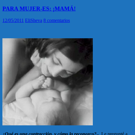
PARA MUJER-ES: ¡MAMÁ!
12/05/2011
EliSheva
8 comentarios
¿Qué es una contracción, y cómo la reconozco?
– Le pregunté a