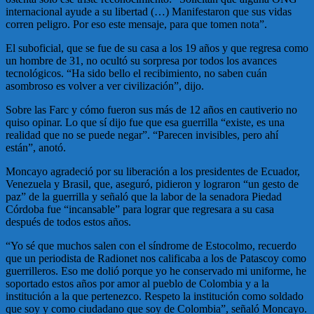
internacional ayude a su libertad (…) Manifestaron que sus vidas
corren peligro. Por eso este mensaje, para que tomen nota”.
El suboficial, que se fue de su casa a los 19 años y que regresa como
un hombre de 31, no ocultó su sorpresa por todos los avances
tecnológicos. “Ha sido bello el recibimiento, no saben cuán
asombroso es volver a ver civilización”, dijo.
Sobre las Farc y cómo fueron sus más de 12 años en cautiverio no
quiso opinar. Lo que sí dijo fue que esa guerrilla “existe, es una
realidad que no se puede negar”. “Parecen invisibles, pero ahí
están”, anotó.
Moncayo agradeció por su liberación a los presidentes de Ecuador,
Venezuela y Brasil, que, aseguró, pidieron y lograron “un gesto de
paz” de la guerrilla y señaló que la labor de la senadora Piedad
Córdoba fue “incansable” para lograr que regresara a su casa
después de todos estos años.
“Yo sé que muchos salen con el síndrome de Estocolmo, recuerdo
que un periodista de Radionet nos calificaba a los de Patascoy como
guerrilleros. Eso me dolió porque yo he conservado mi uniforme, he
soportado estos años por amor al pueblo de Colombia y a la
institución a la que pertenezco. Respeto la institución como soldado
que soy y como ciudadano que soy de Colombia”, señaló Moncayo.