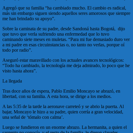
Agregó que su familia “ha cambiado mucho. El cambio es radical,
más sin embargo siguen siendo aquellos seres amorosos que siempre
me han brindado su apoyo”.
Sobre la caminata de su padre, desde Sandoná hasta Bogotá, dijo
que tuvo que verla sufriendo una enfermedad que lo tuvo
caminando siete meses en muletas. “Para mi fue demasiado duro ver
a mi padre en esas circuinstancias o, no tanto no verlas, porque oí
todo por radio”.
Aseguró estar maravillado con los actuales avances tecnológicos:
“Todo ha cambiado, la tecnología me deja admirado, lo poco que he
visto hasta ahora”.
La llegada
Tras doce años de espera, Pablo Emilio Moncayo se abrazó, en
libertad, con su familia. A esta hora, se dirige a los medios.
A las 5:35 de la tarde la aeronave carreteó y se abrio la puerta. Al
bajar, Moncayo le hizo a su padre, quien corría a gran velocidad,
una señal de ‘tómalo con calma’.
Luego se fundieron en un enorme abrazo. La hermanita, a quien el
sargento no conocía, y el resto de la familia, le dieron claveles