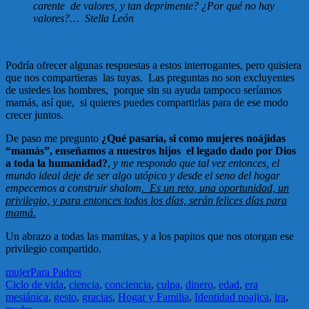
carente de valores, y tan deprimente? ¿Por qué no hay
valores?… Stella León
Podría ofrecer algunas respuestas a estos interrogantes, pero quisiera
que nos compartieras las tuyas. Las preguntas no son excluyentes
de ustedes los hombres, porque sin su ayuda tampoco seríamos
mamás, así que, si quieres puedes compartirlas para de ese modo
crecer juntos.
De paso me pregunto
¿Qué pasaría, si como mujeres noájidas
“mamás”, enseñamos a nuestros hijos el legado dado por Dios
a toda la humanidad?
,
y me respondo que tal vez entonces, el
mundo ideal deje de ser algo utópico y desde el seno del hogar
empecemos a construir shalom
. Es un reto, una oportunidad, un
privilegio, y para entonces todos los días, serán felices días para
mamá.
Un abrazo a todas las mamitas, y a los papitos que nos otorgan ese
privilegio compartido.
mujer
Para Padres
Ciclo de vida
,
ciencia
,
conciencia
,
culpa
,
dinero
,
edad
,
era
mesiánica
,
gesto
,
gracias
,
Hogar y Familia
,
Identidad noajica
,
ira
,