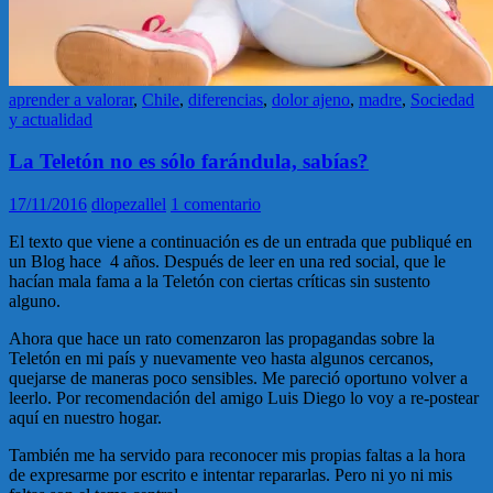
aprender a valorar
,
Chile
,
diferencias
,
dolor ajeno
,
madre
,
Sociedad
y actualidad
La Teletón no es sólo farándula, sabías?
17/11/2016
dlopezallel
1 comentario
El texto que viene a continuación es de un entrada que publiqué en
un Blog hace 4 años. Después de leer en una red social, que le
hacían mala fama a la Teletón con ciertas críticas sin sustento
alguno.
Ahora que hace un rato comenzaron las propagandas sobre la
Teletón en mi país y nuevamente veo hasta algunos cercanos,
quejarse de maneras poco sensibles. Me pareció oportuno volver a
leerlo. Por recomendación del amigo Luis Diego lo voy a re-postear
aquí en nuestro hogar.
También me ha servido para reconocer mis propias faltas a la hora
de expresarme por escrito e intentar repararlas. Pero ni yo ni mis