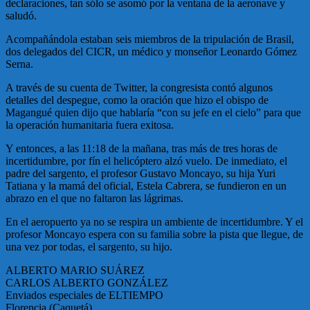
declaraciones, tan sólo se asomó por la ventana de la aeronave y
saludó.
Acompañándola estaban
seis miembros de la tripulación de Brasil,
dos delegados del CICR, un médico y monseñor Leonardo Gómez
Serna.
A través de su cuenta de Twitter, la congresista contó algunos
detalles del despegue, como la oración que hizo el obispo de
Magangué quien dijo que hablaría “con su jefe en el cielo” para que
la operación humanitaria fuera exitosa.
Y entonces, a las 11:18 de la mañana, tras más de tres horas de
incertidumbre, por fín el helicóptero alzó vuelo. De inmediato, el
padre del sargento, el profesor Gustavo Moncayo, su hija Yuri
Tatiana y la mamá del oficial, Estela Cabrera, se fundieron en un
abrazo en el que no faltaron las lágrimas.
En el aeropuerto ya no se respira un ambiente de incertidumbre. Y el
profesor Moncayo espera con su familia sobre la pista que llegue, de
una vez por todas, el sargento, su hijo.
ALBERTO MARIO SUÁREZ
CARLOS ALBERTO GONZÁLEZ
Enviados especiales de ELTIEMPO
Florencia (Caquetá)