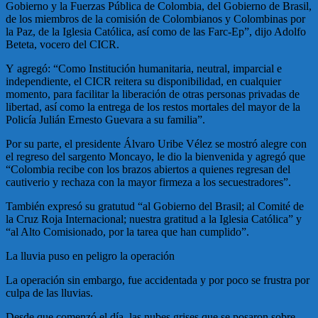
Gobierno y la Fuerzas Pública de Colombia, del Gobierno de Brasil,
de los miembros de la comisión de Colombianos y Colombinas por
la Paz, de la Iglesia Católica, así como de las Farc-Ep”, dijo Adolfo
Beteta, vocero del CICR.
Y agregó: “Como Institución humanitaria, neutral, imparcial e
independiente, el CICR reitera su disponibilidad, en cualquier
momento, para facilitar la liberación de otras personas privadas de
libertad, así como la entrega de los restos mortales del mayor de la
Policía Julián Ernesto Guevara a su familia”.
Por su parte, el presidente Álvaro Uribe Vélez se mostró alegre con
el regreso del sargento Moncayo, le dio la bienvenida y agregó que
“Colombia recibe con los brazos abiertos a quienes regresan del
cautiverio y rechaza con la mayor firmeza a los secuestradores”.
También expresó su gratutud “al Gobierno del Brasil; al Comité de
la Cruz Roja Internacional; nuestra gratitud a la Iglesia Católica” y
“al Alto Comisionado, por la tarea que han cumplido”.
La lluvia puso en peligro la operación
La operación sin embargo, fue accidentada y por poco se frustra por
culpa de las lluvias.
Desde que comenzó el día, las nubes grises que se posaron sobre