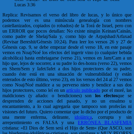
Lucas 3:36
Replica: Revisamos el verso del libro de lucas, y lo único que
podemos ver es una minúscula genealogía con nombres
castellanizados, copiados (o robados) de la Torá de Israel, pero con
un ERROR que pocos detallan: No existe ningún Keinan/Cainán,
como padre de Shelaj/Sala y, como hijo de Arpajshad/Arfaxad
(Revisar Bereshit/Génesis 10:24). Para leer los versos 26 y 27 de
Génesis cap. 9, se debe empezar desde el verso 18, en este pasaje
vemos en Noaj/Noé los efectos del ingerir vino (o cualquier bebida
alcohólica) hasta embriagarse (verso 21), vemos en Jam/Cam a un
hijo que, lejos de socorrer, a su padre lo des-honra (verso 22), vemos
en Shem/Sem y Iafet/Jafet a dos hijos protectores de su padre,
cuando éste está en una situación de vulnerabilidad (y están
enterados de esto último, verso 23), en los versos del 24 al 27 vemos
como Noaj/Noé maldice a su perverso nieto y bendice a sus dos
hijos protectores, como leí en un
artículo publicado
por el moré, las
maldiciones (y añado: o bendiciones) son
los efectos
que se
desprenden de acciones del pasado, y no un ensalmo u
encantamiento, a lo cual agregaría que tampoco son profecías ni
visiones del futuro. Quiero comentar que lo dicho por el producto de
una mente enferma, delirante,
idolátrica
, corrupta y sin
arrepentimiento es FALSA y una
ERRÓNEA BLASFEMIA
cristiana: «El Dios de Sem será el Hijo de Sem» (Que ASCO, son
las blasfemias-idolátricas-cristianas, son similares y MUY PEORES