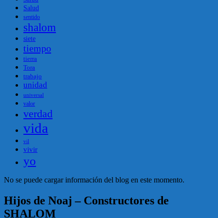
Salud
sentido
shalom
siete
tiempo
tierra
Tora
trabajo
unidad
universal
valor
verdad
vida
vil
vivir
yo
No se puede cargar información del blog en este momento.
Hijos de Noaj – Constructores de
SHALOM