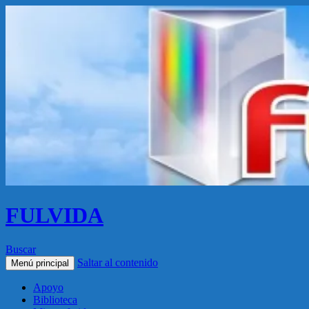
FULVIDA
Buscar
Saltar al contenido
Menú principal
Apoyo
Biblioteca