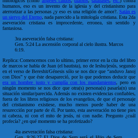
mitológicos (como
ángeles caídos
,
diablos
,
satanases
,
etc.
) contra
humanos, eso es un invento de la iglesia y del cristianismo para
aterrorizar a las personas ¿y eso es una religión de amor?.
Satán es
un siervo del Eterno
, nada parecido a la mitología cristiana. Esta 2da
aseveración cristiana es improcedente, erronea, sin sentido y
fantasiosa.
3ra aseveración falsa cristiana:
Gen. 5:24 La ascensión corporal al cielo ilustra. Marcos
6:19.
Replica: Comencemos con lo ultimo, primer error en la cita del libro
de marcos se habla de Juan (el bautista), no de Ieshu/jesús, segundo
en el verso de Bereshit/Génesis sólo se nos dice que “anduvo Janoj
con Dios” y que éste desapareció, por lo que podemos deducir que
era un hombre justo y cumplía con los mandamientos
, pero en
ningún momento se nos dice que otra(s) persona(s) pasaría(n) una
situación similar/parecida. Además no existen evidencias confiables,
fuera de los libros religiosos de los evangelios, de que el personaje
del cristianismo existiese, mucho menos puede haber de una
resurección por parte de él. Por tanto, esta aseveración no tiene pies
ni cabeza, ni con el mito de jesús, ni con nadie. Pregunto ¿cuál
profecía? ¿en qué momento se ha profetizado?
4ta aseveración falsa cristiana:
Gen. 9:26,27 El Dios de Sem será el Hijo de Sem.