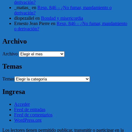
derivación?
_matias_
en
Resp. 846 – ¿No fumar, mandamiento o
derivación?
dlopezallel
en
Bondad y misericordia
Ernesto Jean Pierre
en
Resp. 846 – ¿No fumar, mandamiento
o derivación?
Archivo
Archivo
Temas
Temas
Ingresa
Acceder
Feed de entradas
Feed de comentarios
WordPress.org
Los lectores tienen permitido publicar, transmitir o participar en la