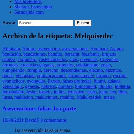
Mis preferidos
Shalom, bienvenido
Sernoajida.com
Buscar:
Archivo de la etiqueta: Melquisedec
Abraham
,
Abram
,
aseveracion
,
aseveraciones
,
Avraham
,
Avram
,
bendición
,
bendiciones
,
bendito
,
bereshit
,
blasfemia
,
brujeria
,
cabeza
,
carpintero
,
castellanizados
,
citas
,
creencias
,
Creencias
erroneas
,
creencias paganas
,
crimenes
,
cristianismo
,
cristo
,
cumpliendo
,
cumplir
,
derecho
,
descendientes
,
diezmo
,
diezmos
,
dudas
,
enemistad
,
equivocaciones
,
erroneamente
,
erroneo
,
escritor
,
evangélicos
,
evangelio
,
Exodo
,
falsas profecias
,
futuro
,
galatas
,
genealogia
,
genesis
,
hebreos
,
hombre
,
humanidad
,
idolatra
,
idolatria
,
Ierushalaim
,
ieshu
,
Israel y judios
,
jerusalen
,
Jesús
,
juan
,
leer
,
libro
,
lucas
,
maldicion
,
maldiciones
,
maldito
,
Malki-tzédek
,
mateo
Aseveraciones falsas 1ra-parte
10/09/2011
DavidF
9 comentarios
1ra aseveración falsa cristiana: