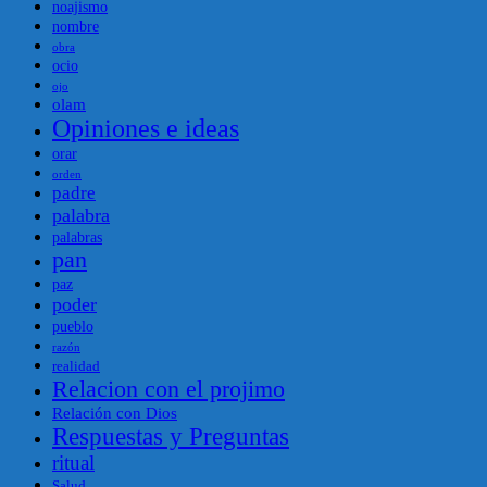
noajismo
nombre
obra
ocio
ojo
olam
Opiniones e ideas
orar
orden
padre
palabra
palabras
pan
paz
poder
pueblo
razón
realidad
Relacion con el projimo
Relación con Dios
Respuestas y Preguntas
ritual
Salud