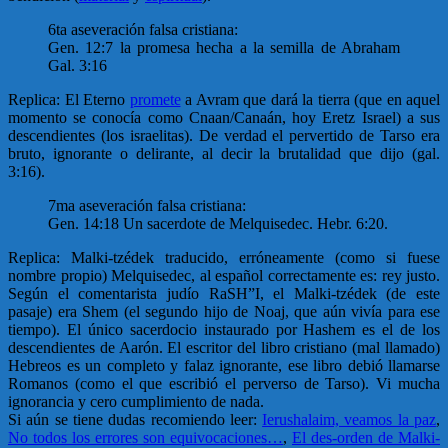
6ta aseveración falsa cristiana:
Gen. 12:7 la promesa hecha a la semilla de Abraham
Gal. 3:16
Replica: El Eterno
promete
a Avram que dará la tierra (que en aquel
momento se conocía como Cnaan/Canaán, hoy Eretz Israel) a sus
descendientes (los israelitas). De verdad el pervertido de Tarso era
bruto, ignorante o delirante, al decir la brutalidad que dijo (gal.
3:16).
7ma aseveración falsa cristiana:
Gen. 14:18 Un sacerdote de Melquisedec. Hebr. 6:20.
Replica: Malki-tzédek traducido, erróneamente (como si fuese
nombre propio) Melquisedec, al español correctamente es: rey justo.
Según el comentarista judío RaSH”I, el Malki-tzédek (de este
pasaje) era Shem (el segundo hijo de Noaj, que aún vivía para ese
tiempo). El único sacerdocio instaurado por Hashem es el de los
descendientes de Aarón. El escritor del libro cristiano (mal llamado)
Hebreos es un completo y falaz ignorante, ese libro debió llamarse
Romanos (como el que escribió el perverso de Tarso). Vi mucha
ignorancia y cero cumplimiento de nada.
Si aún se tiene dudas recomiendo leer:
Ierushalaim, veamos la paz
,
No todos los errores son equivocaciones…
,
El des-orden de Malki-