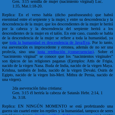
Gen. 3:15 semilla de mujer (nacimiento virginal) Luc.
1:35, Mat.1:18-20.
Replica: En el verso habla (dicho parafraseando) que habrá
enemistad entre el serpiente y la mujer, y entre su descendencia y la
descendencia de la mujer, que los descendientes de la mujer le herirá
por la cabeza y la descendencia del serpiente herirá a los
descendientes de la mujer en el talón. En este caso, cuando se habla
de la descendencia de la mujer se refiere a toda la humanidad, ya
que
toda la humanidad es descendencia de Java/Eva
. Por lo tanto,
esa aseveración es improcedente y erronea, además de no ser una
profecía, sino una
justa retribución (consecuencias)
. Sobre el
“nacimiento virginal” se conoce que los “nacimientos virginales”
son típicos de las religiones paganas (Ejemplos: Attis de Frigia,
nacido de la virgen Nana. Buda de India, nacido de la virgen Maya.
Krishna, también de India, nacido de la virgen Devaki. Osiris de
Egipto, nacido de la virgen Isis-Meri. Mithra de Persia, nacido de
una virgen).
2da aseveración falsa cristiana:
Gen. 3:15 él heriría la cabeza de Satanás Hebr. 2:14, 1
Jn. 3:18.
Replica: EN NINGÚN MOMENTO se está profetizando una
guerra sin cuartel entre los reptiles y la humanidad, tampoco de seres