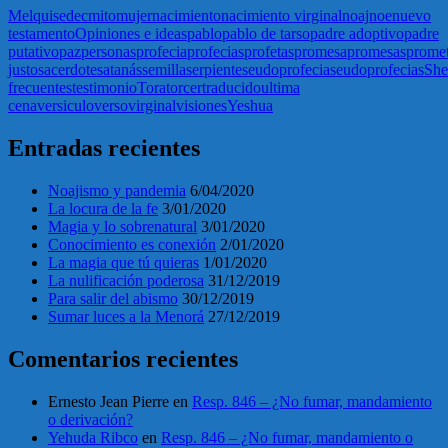
Melquisedec
mito
mujer
nacimiento
nacimiento virginal
noaj
noe
nuevo
testamento
Opiniones e ideas
pablo
pablo de tarso
padre adoptivo
padre
putativo
paz
personas
profecia
profecias
profetas
promesa
promesas
prome
justo
sacerdote
satanás
semilla
serpiente
seudoprofecia
seudoprofecias
Sh
frecuentes
testimonio
Tora
torcer
traducido
ultima
cena
versiculo
verso
virginal
visiones
Yeshua
Entradas recientes
Noajismo y pandemia
6/04/2020
La locura de la fe
3/01/2020
Magia y lo sobrenatural
3/01/2020
Conocimiento es conexión
2/01/2020
La magia que tú quieras
1/01/2020
La nulificación poderosa
31/12/2019
Para salir del abismo
30/12/2019
Sumar luces a la Menorá
27/12/2019
Comentarios recientes
Ernesto Jean Pierre
en
Resp. 846 – ¿No fumar, mandamiento
o derivación?
Yehuda Ribco
en
Resp. 846 – ¿No fumar, mandamiento o