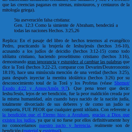
que las creencias paganas en sirenas, minotauros, y centauros de la
mitología griega).
5ta aseveración falsa cristiana:
Gen. 12:3 Como la simiente de Abraham, bendecirá a
todas las naciones Hechos. 3:25,26
Replica: En el pasaje del libro de hechos tenemos al evangélico
Pedro, practicando la brujería de Ieshu/jesús (hechos 3:6-10),
acusando a los judíos de deicidio (hechos 3:12-15) como todo
idólatra cristiano, haciendo proselitismo cristiano (hechos 3:16),
demostrando
gran ignorancia y estupidez al cambiar las palabras
que
dice la Torá (hechos 3:22-23, comparar con Devarim/Deuteronomio
18:19), hace una minúscula mención de una verdad (hechos 3:25),
para después inyectar la mentira idolátrica (hechos 3:26) por su
desconocimiento total de la Torá y los Profetas (véase
Shemot/
Éxodo 4:22 y Amos/Amós 9:7
). Que pena tener que decir:
Ieshu/Jesús, lejos de ser bendición, fue la peor maldición creada por
la misma humanidad, aún cuando haya nacido de la nación judía,
totalmente divorciado de sus deberes y de como un judío se
comporta, FUE PEOR que cualquier gentil idólatra. Con referente a
la bendición que el Eterno hizo a Avraham
,
gracias a Dios que
existen los judíos
, ya que si no fuese por ellos definitivamente hoy
no conoceríamos
nuestro pacto y herencia
, realmente son de
bendición (
material
y
espiritual
).