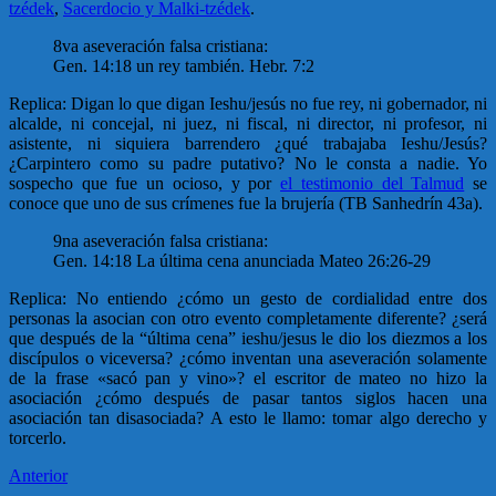
tzédek
,
Sacerdocio y Malki-tzédek
.
8va aseveración falsa cristiana:
Gen. 14:18 un rey también. Hebr. 7:2
Replica: Digan lo que digan Ieshu/jesús no fue rey, ni gobernador, ni
alcalde, ni concejal, ni juez, ni fiscal, ni director, ni profesor, ni
asistente, ni siquiera barrendero ¿qué trabajaba Ieshu/Jesús?
¿Carpintero como su padre putativo? No le consta a nadie. Yo
sospecho que fue un ocioso, y por
el testimonio del Talmud
se
conoce que uno de sus crímenes fue la brujería (TB Sanhedrín 43a).
9na aseveración falsa cristiana:
Gen. 14:18 La última cena anunciada Mateo 26:26-29
Replica: No entiendo ¿cómo un gesto de cordialidad entre dos
personas la asocian con otro evento completamente diferente? ¿será
que después de la “última cena” ieshu/jesus le dio los diezmos a los
discípulos o viceversa? ¿cómo inventan una aseveración solamente
de la frase «sacó pan y vino»? el escritor de mateo no hizo la
asociación ¿cómo después de pasar tantos siglos hacen una
asociación tan disasociada? A esto le llamo: tomar algo derecho y
torcerlo.
Anterior