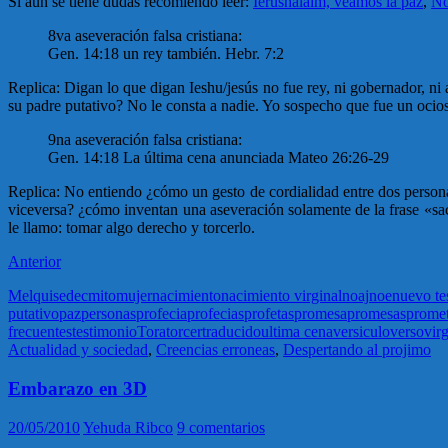
Si aún se tiene dudas recomiendo leer:
Ierushalaim, veamos la paz
,
No
8va aseveración falsa cristiana:
Gen. 14:18 un rey también. Hebr. 7:2
Replica: Digan lo que digan Ieshu/jesús no fue rey, ni gobernador, ni al
su padre putativo? No le consta a nadie. Yo sospecho que fue un ocio
9na aseveración falsa cristiana:
Gen. 14:18 La última cena anunciada Mateo 26:26-29
Replica: No entiendo ¿cómo un gesto de cordialidad entre dos personas
viceversa? ¿cómo inventan una aseveración solamente de la frase «sac
le llamo: tomar algo derecho y torcerlo.
Anterior
Melquisedec
mito
mujer
nacimiento
nacimiento virginal
noaj
noe
nuevo te
putativo
paz
personas
profecia
profecias
profetas
promesa
promesas
prome
frecuentes
testimonio
Tora
torcer
traducido
ultima cena
versiculo
verso
virg
Actualidad y sociedad
,
Creencias erroneas
,
Despertando al projimo
Embarazo en 3D
20/05/2010
Yehuda Ribco
9 comentarios