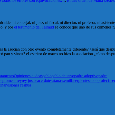
 todos los errores son equivocaciones…
,
El des-orden de Malki-tzédek
calde, ni concejal, ni juez, ni fiscal, ni director, ni profesor, ni asist
so, y por
el testimonio del Talmud
se conoce que uno de sus crímenes fu
 la asocian con otro evento completamente diferente? ¿será que después
ó pan y vino»? el escritor de mateo no hizo la asociación ¿cómo despué
stamento
Opiniones e ideas
pablo
pablo de tarso
padre adoptivo
padre
te
prometer
rey
rey justo
sacerdote
satanás
semilla
serpiente
seudoprofecia
se
inal
visiones
Yeshua