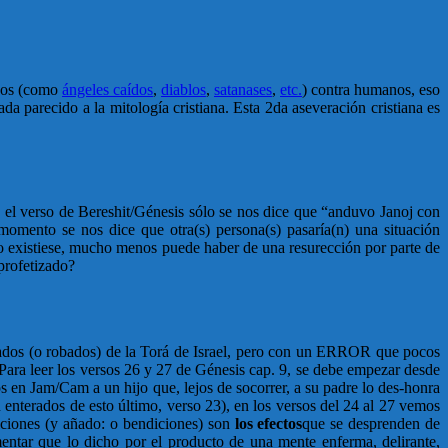
icos (como
ángeles caídos
,
diablos
,
satanases
,
etc.
) contra humanos, eso
ada parecido a la mitología cristiana. Esta 2da aseveración cristiana es
n el verso de Bereshit/Génesis sólo se nos dice que “anduvo Janoj con
momento se nos dice que otra(s) persona(s) pasaría(n) una situación
ismo existiese, mucho menos puede haber de una resurección por parte de
 profetizado?
iados (o robados) de la Torá de Israel, pero con un ERROR que pocos
ara leer los versos 26 y 27 de Génesis cap. 9, se debe empezar desde
s en Jam/Cam a un hijo que, lejos de socorrer, a su padre lo des-honra
 enterados de esto último, verso 23), en los versos del 24 al 27 vemos
iciones (y añado: o bendiciones) son
los efectos
que se desprenden de
entar que lo dicho por el producto de una mente enferma, delirante,