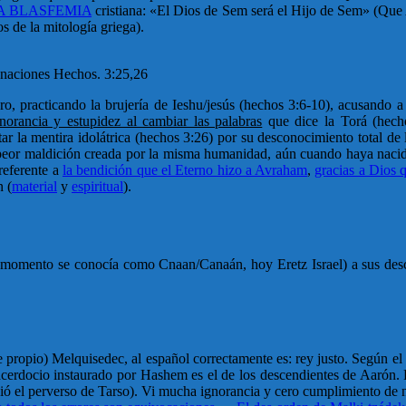
 BLASFEMIA
cristiana: «El Dios de Sem será el Hijo de Sem» (Que 
 de la mitología griega).
 naciones Hechos. 3:25,26
o, practicando la brujería de Ieshu/jesús (hechos 3:6-10), acusando a 
norancia y estupidez al cambiar las palabras
que dice la Torá (hech
 la mentira idolátrica (hechos 3:26) por su desconocimiento total de 
la peor maldición creada por la misma humanidad, aún cuando haya nacid
referente a
la bendición que el Eterno hizo a Avraham
,
gracias a Dios q
n (
material
y
espiritual
).
momento se conocía como Cnaan/Canaán, hoy Eretz Israel) a sus descend
propio) Melquisedec, al español correctamente es: rey justo. Según el
acerdocio instaurado por Hashem es el de los descendientes de Aarón. E
bió el perverso de Tarso). Vi mucha ignorancia y cero cumplimiento de 