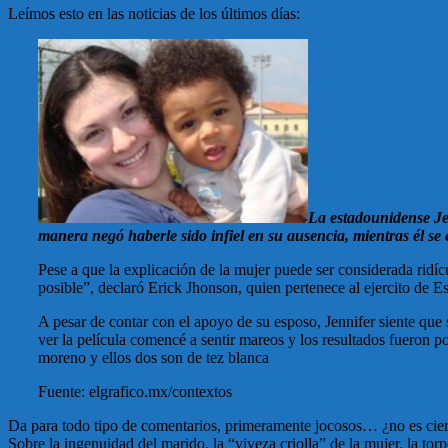
Leímos esto en las noticias de los últimos días:
La estadounidense Jen
manera negó haberle sido infiel en su ausencia, mientras él se
Pese a que la explicación de la mujer puede ser considerada ridíc
posible”, declaró Erick Jhonson, quien pertenece al ejercito de E
A pesar de contar con el apoyo de su esposo, Jennifer siente que
ver la película comencé a sentir mareos y los resultados fueron po
moreno y ellos dos son de tez blanca
Fuente: elgrafico.mx/contextos
Da para todo tipo de comentarios, primeramente jocosos… ¿no es cie
Sobre la ingenuidad del marido, la “viveza criolla” de la mujer, la to