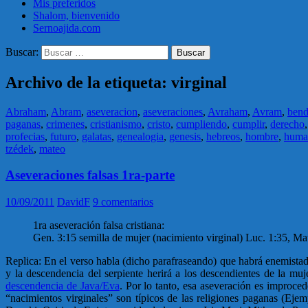
Mis preferidos
Shalom, bienvenido
Sernoajida.com
Buscar:
Archivo de la etiqueta: virginal
Abraham
,
Abram
,
aseveracion
,
aseveraciones
,
Avraham
,
Avram
,
bend
paganas
,
crimenes
,
cristianismo
,
cristo
,
cumpliendo
,
cumplir
,
derecho
profecias
,
futuro
,
galatas
,
genealogia
,
genesis
,
hebreos
,
hombre
,
huma
tzédek
,
mateo
Aseveraciones falsas 1ra-parte
10/09/2011
DavidF
9 comentarios
1ra aseveración falsa cristiana:
Gen. 3:15 semilla de mujer (nacimiento virginal) Luc. 1:35, Ma
Replica: En el verso habla (dicho parafraseando) que habrá enemistad e
y la descendencia del serpiente herirá a los descendientes de la mu
descendencia de Java/Eva
. Por lo tanto, esa aseveración es improce
“nacimientos virginales” son típicos de las religiones paganas (Eje