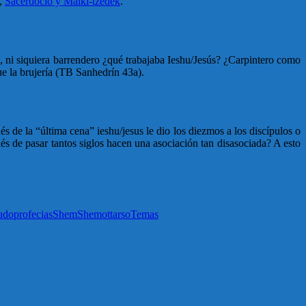
,
Sacerdocio y Malki-tzédek
.
ente, ni siquiera barrendero ¿qué trabajaba Ieshu/Jesús? ¿Carpintero como
e la brujería (TB Sanhedrín 43a).
 de la “última cena” ieshu/jesus le dio los diezmos a los discípulos o
s de pasar tantos siglos hacen una asociación tan disasociada? A esto
udoprofecias
Shem
Shemot
tarso
Temas