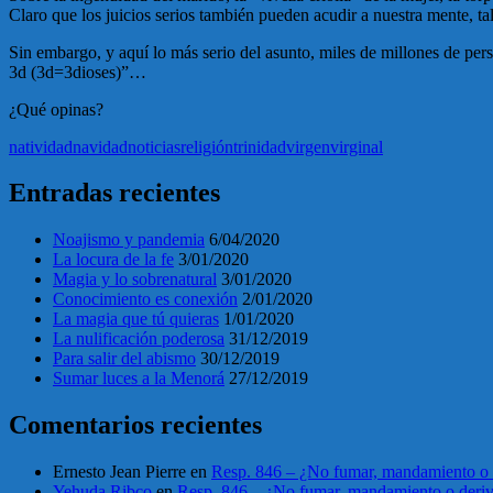
Claro que los juicios serios también pueden acudir a nuestra mente, tale
Sin embargo, y aquí lo más serio del asunto, miles de millones de per
3d (3d=3dioses)”…
¿Qué opinas?
natividad
navidad
noticias
religión
trinidad
virgen
virginal
Entradas recientes
Noajismo y pandemia
6/04/2020
La locura de la fe
3/01/2020
Magia y lo sobrenatural
3/01/2020
Conocimiento es conexión
2/01/2020
La magia que tú quieras
1/01/2020
La nulificación poderosa
31/12/2019
Para salir del abismo
30/12/2019
Sumar luces a la Menorá
27/12/2019
Comentarios recientes
Ernesto Jean Pierre
en
Resp. 846 – ¿No fumar, mandamiento o 
Yehuda Ribco
en
Resp. 846 – ¿No fumar, mandamiento o deri