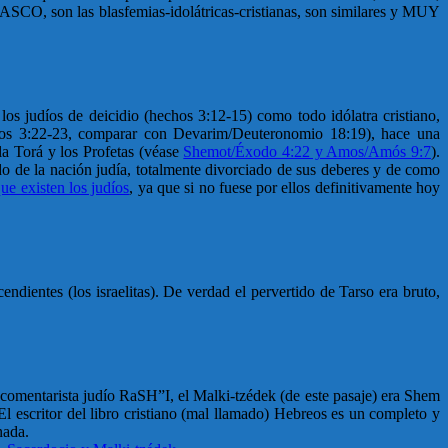
ASCO, son las blasfemias-idolátricas-cristianas, son similares y MUY
los judíos de deicidio (hechos 3:12-15) como todo idólatra cristiano,
os 3:22-23, comparar con Devarim/Deuteronomio 18:19), hace una
la Torá y los Profetas (véase
Shemot/Éxodo 4:22 y Amos/Amós 9:7
).
o de la nación judía, totalmente divorciado de sus deberes y de como
ue existen los judíos
, ya que si no fuese por ellos definitivamente hoy
ientes (los israelitas). De verdad el pervertido de Tarso era bruto,
 comentarista judío RaSH”I, el Malki-tzédek (de este pasaje) era Shem
l escritor del libro cristiano (mal llamado) Hebreos es un completo y
nada.