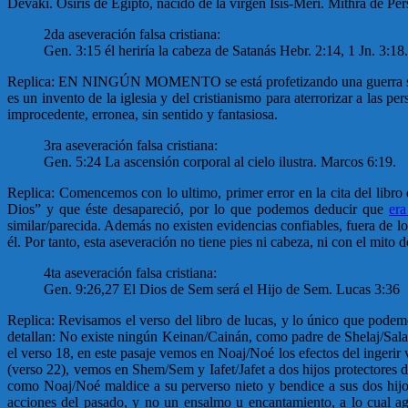
Devaki. Osiris de Egipto, nacido de la virgen Isis-Meri. Mithra de Per
2da aseveración falsa cristiana:
Gen. 3:15 él heriría la cabeza de Satanás Hebr. 2:14, 1 Jn. 3:18.
Replica: EN NINGÚN MOMENTO se está profetizando una guerra sin c
es un invento de la iglesia y del cristianismo para aterrorizar a las p
improcedente, erronea, sin sentido y fantasiosa.
3ra aseveración falsa cristiana:
Gen. 5:24 La ascensión corporal al cielo ilustra. Marcos 6:19.
Replica: Comencemos con lo ultimo, primer error en la cita del libro
Dios” y que éste desapareció, por lo que podemos deducir que
er
similar/parecida. Además no existen evidencias confiables, fuera de lo
él. Por tanto, esta aseveración no tiene pies ni cabeza, ni con el mit
4ta aseveración falsa cristiana:
Gen. 9:26,27 El Dios de Sem será el Hijo de Sem. Lucas 3:36
Replica: Revisamos el verso del libro de lucas, y lo único que pod
detallan: No existe ningún Keinan/Cainán, como padre de Shelaj/Sala
el verso 18, en este pasaje vemos en Noaj/Noé los efectos del ingerir
(verso 22), vemos en Shem/Sem y Iafet/Jafet a dos hijos protectores d
como Noaj/Noé maldice a su perverso nieto y bendice a sus dos hijo
acciones del pasado, y no un ensalmo u encantamiento, a lo cual ag