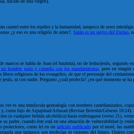
sia, nacido de una virgen).
uartel entre los reptiles y la humanidad, tampoco de seres mitológ
ersonas ¿y eso es una religión de amor?.
Satán es un siervo del Eterno
, n
 de marcos se habla de Juan (el bautista), no de Ieshu/jesús, segundo e
a un hombre justo y cumplía con los mandamientos
, pero en ningún 
s libros religiosos de los evangelios, de que el personaje del cristian
o de jesús, ni con nadie. Pregunto ¿cuál profecía? ¿en qué momento se ha
emos ver es una minúscula genealogía con nombres castellanizados, cop
 y, como hijo de Arpajshad/Arfaxad (Revisar Bereshit/Génesis 10:24). P
 vino (o cualquier bebida alcohólica) hasta embriagarse (verso 21), vemo
e su padre, cuando éste está en una situación de vulnerabilidad (y están
s protectores, como leí en un
artículo publicado
por el moré, las mald
regaría que tampoco son profecías ni visiones del futuro. Quiero com