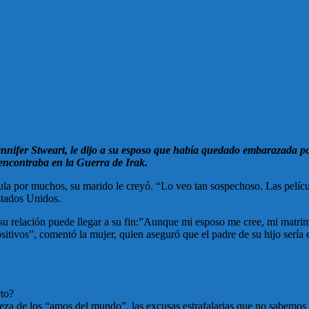
nifer Stweart, le dijo a su esposo que había quedado embarazada por
 encontraba en la Guerra de Irak.
ula por muchos, su marido le creyó. “Lo veo tan sospechoso. Las películ
stados Unidos.
 su relación puede llegar a su fin:”Aunque mi esposo me cree, mi matri
sitivos”, comentó la mujer, quien aseguró que el padre de su hijo sería 
rto?
rpeza de los “amos del mundo”, las excusas estrafalarias que no sabemos