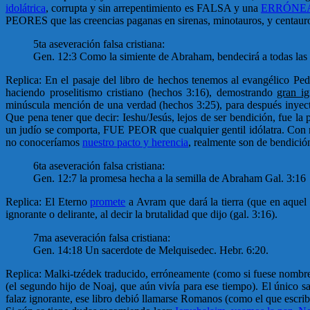
idolátrica
, corrupta y sin arrepentimiento es FALSA y una
ERRÓNEA
PEORES que las creencias paganas en sirenas, minotauros, y centauros
5ta aseveración falsa cristiana:
Gen. 12:3 Como la simiente de Abraham, bendecirá a todas las
Replica: En el pasaje del libro de hechos tenemos al evangélico Pedr
haciendo proselitismo cristiano (hechos 3:16), demostrando
gran ig
minúscula mención de una verdad (hechos 3:25), para después inyectar
Que pena tener que decir: Ieshu/Jesús, lejos de ser bendición, fue 
un judío se comporta, FUE PEOR que cualquier gentil idólatra. Con 
no conoceríamos
nuestro pacto y herencia
, realmente son de bendició
6ta aseveración falsa cristiana:
Gen. 12:7 la promesa hecha a la semilla de Abraham Gal. 3:16
Replica: El Eterno
promete
a Avram que dará la tierra (que en aquel 
ignorante o delirante, al decir la brutalidad que dijo (gal. 3:16).
7ma aseveración falsa cristiana:
Gen. 14:18 Un sacerdote de Melquisedec. Hebr. 6:20.
Replica: Malki-tzédek traducido, erróneamente (como si fuese nombre 
(el segundo hijo de Noaj, que aún vivía para ese tiempo). El único s
falaz ignorante, ese libro debió llamarse Romanos (como el que escri