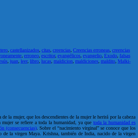
tero
,
castellanizados
,
citas
,
creencias
,
Creencias erroneas
,
creencias
roneamente
,
erroneo
,
escritor
,
evangélicos
,
evangelio
,
Exodo
,
falsas
esús
,
juan
,
leer
,
libro
,
lucas
,
maldicion
,
maldiciones
,
maldito
,
Malki-
 de la mujer, que los descendientes de la mujer le herirá por la cabeza
la mujer se refiere a toda la humanidad, ya que
toda la humanidad es
ción (consecuencias)
. Sobre el “nacimiento virginal” se conoce que los
do de la virgen Maya. Krishna, también de India, nacido de la virgen