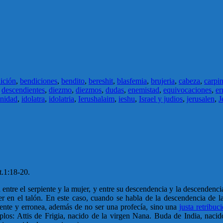
ición
,
bendiciones
,
bendito
,
bereshit
,
blasfemia
,
brujeria
,
cabeza
,
carpin
,
descendientes
,
diezmo
,
diezmos
,
dudas
,
enemistad
,
equivocaciones
,
er
nidad
,
idolatra
,
idolatria
,
Ierushalaim
,
ieshu
,
Israel y judios
,
jerusalen
,
J
t.1:18-20.
ntre el serpiente y la mujer, y entre su descendencia y la descendencia
jer en el talón. En este caso, cuando se habla de la descendencia de 
dente y erronea, además de no ser una profecía, sino una
justa retribu
mplos: Attis de Frigia, nacido de la virgen Nana. Buda de India, naci