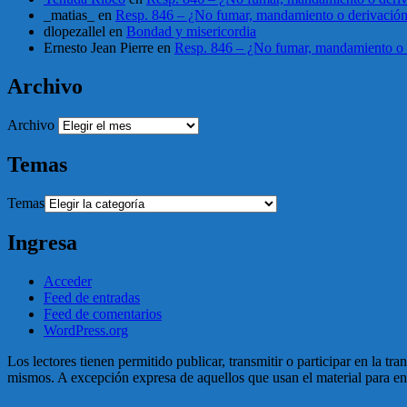
_matias_
en
Resp. 846 – ¿No fumar, mandamiento o derivació
dlopezallel
en
Bondad y misericordia
Ernesto Jean Pierre
en
Resp. 846 – ¿No fumar, mandamiento o 
Archivo
Archivo
Temas
Temas
Ingresa
Acceder
Feed de entradas
Feed de comentarios
WordPress.org
Los lectores tienen permitido publicar, transmitir o participar en la tr
mismos. A excepción expresa de aquellos que usan el material para enga