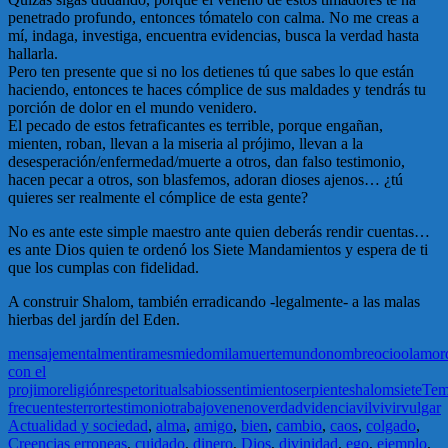
penetrado profundo, entonces tómatelo con calma. No me creas a
mí, indaga, investiga, encuentra evidencias, busca la verdad hasta
hallarla.
Pero ten presente que si no los detienes tú que sabes lo que están
haciendo, entonces te haces cómplice de sus maldades y tendrás tu
porción de dolor en el mundo venidero.
El pecado de estos fetraficantes es terrible, porque engañan,
mienten, roban, llevan a la miseria al prójimo, llevan a la
desesperación/enfermedad/muerte a otros, dan falso testimonio,
hacen pecar a otros, son blasfemos, adoran dioses ajenos… ¿tú
quieres ser realmente el cómplice de esta gente?
No es ante este simple maestro ante quien deberás rendir cuentas…
es ante Dios quien te ordenó los Siete Mandamientos y espera de ti
que los cumplas con fidelidad.
A construir Shalom, también erradicando -legalmente- a las malas
hierbas del jardín del Eden.
mensaje
mental
mentira
mes
miedo
mila
muerte
mundo
nombre
ocio
olam
or
con el
projimo
religión
respeto
ritual
sabios
sentimiento
serpiente
shalom
siete
Tem
frecuentes
terror
testimonio
trabajo
veneno
verdad
videncia
vil
vivir
vulgar
Actualidad y sociedad
,
alma
,
amigo
,
bien
,
cambio
,
caos
,
colgado
,
Creencias erroneas
,
cuidado
,
dinero
,
Dios
,
divinidad
,
ego
,
ejemplo
,