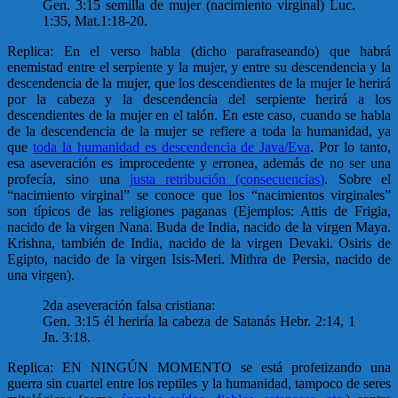
Gen. 3:15 semilla de mujer (nacimiento virginal) Luc.
1:35, Mat.1:18-20.
Replica: En el verso habla (dicho parafraseando) que habrá
enemistad entre el serpiente y la mujer, y entre su descendencia y la
descendencia de la mujer, que los descendientes de la mujer le herirá
por la cabeza y la descendencia del serpiente herirá a los
descendientes de la mujer en el talón. En este caso, cuando se habla
de la descendencia de la mujer se refiere a toda la humanidad, ya
que
toda la humanidad es descendencia de Java/Eva
. Por lo tanto,
esa aseveración es improcedente y erronea, además de no ser una
profecía, sino una
justa retribución (consecuencias)
. Sobre el
“nacimiento virginal” se conoce que los “nacimientos virginales”
son típicos de las religiones paganas (Ejemplos: Attis de Frigia,
nacido de la virgen Nana. Buda de India, nacido de la virgen Maya.
Krishna, también de India, nacido de la virgen Devaki. Osiris de
Egipto, nacido de la virgen Isis-Meri. Mithra de Persia, nacido de
una virgen).
2da aseveración falsa cristiana:
Gen. 3:15 él heriría la cabeza de Satanás Hebr. 2:14, 1
Jn. 3:18.
Replica: EN NINGÚN MOMENTO se está profetizando una
guerra sin cuartel entre los reptiles y la humanidad, tampoco de seres