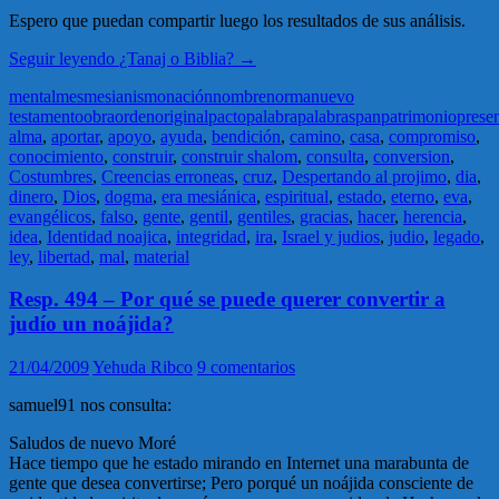
Espero que puedan compartir luego los resultados de sus análisis.
Seguir leyendo
¿Tanaj o Biblia?
→
mental
mes
mesianismo
nación
nombre
norma
nuevo
testamento
obra
orden
original
pacto
palabra
palabras
pan
patrimonio
prese
alma
,
aportar
,
apoyo
,
ayuda
,
bendición
,
camino
,
casa
,
compromiso
,
conocimiento
,
construir
,
construir shalom
,
consulta
,
conversion
,
Costumbres
,
Creencias erroneas
,
cruz
,
Despertando al projimo
,
dia
,
dinero
,
Dios
,
dogma
,
era mesiánica
,
espiritual
,
estado
,
eterno
,
eva
,
evangélicos
,
falso
,
gente
,
gentil
,
gentiles
,
gracias
,
hacer
,
herencia
,
idea
,
Identidad noajica
,
integridad
,
ira
,
Israel y judios
,
judio
,
legado
,
ley
,
libertad
,
mal
,
material
Resp. 494 – Por qué se puede querer convertir a
judío un noájida?
21/04/2009
Yehuda Ribco
9 comentarios
samuel91 nos consulta:
Saludos de nuevo Moré
Hace tiempo que he estado mirando en Internet una marabunta de
gente que desea convertirse; Pero porqué un noájida consciente de