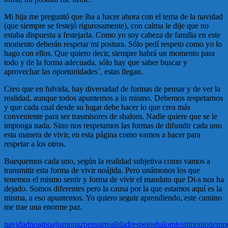
Mi hija me preguntó que iba a hacer ahora con el tema de la navidad
(que siempre se festejó rigurosamente), con calma le dije que no
estaba dispuesta a festejarla. Como yo soy cabeza de familia en este
momento deberán respetar mi postura. Sólo pedí respeto como yo lo
hago con ellos. Que quiero decir, siempre habrá un momento para
todo y de la forma adecuada, sólo hay que saber buscar y
aprovechar las oportunidades´, estas llegan.
Creo que en fulvida, hay diversidad de formas de pensar y de ver la
realidad, aunque todos apuntemos a lo mismo. Debemos respetarnos
y que cada cual desde su lugar debe hacer lo que crea más
conveniente para ser trasmisores de shalom. Nadie quiere que se le
imponga nada. Sino nos respetamos las formas de difundir cada uno
esta manera de vivir, en esta página como vamos a hacer para
respetar a los otros.
Buequemos cada uno, según la realidad subjetiva como vamos a
transmitir esta forma de vivir noájida. Pero unámonos los que
tenemos el mismo sentir y forma de vivir el mandato que Di-s nos ha
dejado. Somos diferentes pero la causa por la que estamos aquí es la
misma, a eso apuntemos. Yo quiero seguir aprendiendo, este camino
me trae una enorme paz.
navidad
noaj
noajismo
paz
pensar
realidad
respeto
shalom
testimonio
tiemp