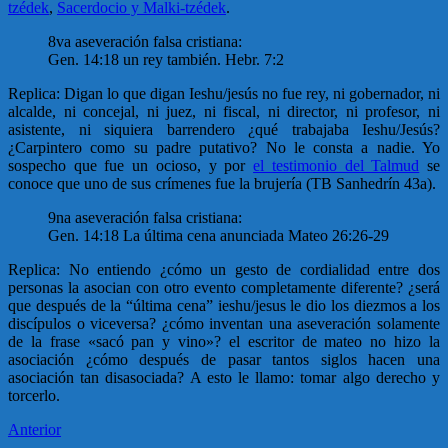
tzédek
,
Sacerdocio y Malki-tzédek
.
8va aseveración falsa cristiana:
Gen. 14:18 un rey también. Hebr. 7:2
Replica: Digan lo que digan Ieshu/jesús no fue rey, ni gobernador, ni
alcalde, ni concejal, ni juez, ni fiscal, ni director, ni profesor, ni
asistente, ni siquiera barrendero ¿qué trabajaba Ieshu/Jesús?
¿Carpintero como su padre putativo? No le consta a nadie. Yo
sospecho que fue un ocioso, y por
el testimonio del Talmud
se
conoce que uno de sus crímenes fue la brujería (TB Sanhedrín 43a).
9na aseveración falsa cristiana:
Gen. 14:18 La última cena anunciada Mateo 26:26-29
Replica: No entiendo ¿cómo un gesto de cordialidad entre dos
personas la asocian con otro evento completamente diferente? ¿será
que después de la “última cena” ieshu/jesus le dio los diezmos a los
discípulos o viceversa? ¿cómo inventan una aseveración solamente
de la frase «sacó pan y vino»? el escritor de mateo no hizo la
asociación ¿cómo después de pasar tantos siglos hacen una
asociación tan disasociada? A esto le llamo: tomar algo derecho y
torcerlo.
Anterior