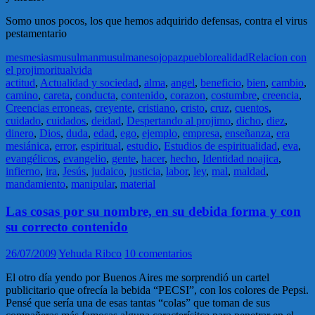
Somo unos pocos, los que hemos adquirido defensas, contra el virus
pestamentario
mes
mesias
musulman
musulmanes
ojo
paz
pueblo
realidad
Relacion con
el projimo
ritual
vida
actitud
,
Actualidad y sociedad
,
alma
,
angel
,
beneficio
,
bien
,
cambio
,
camino
,
careta
,
conducta
,
contenido
,
corazon
,
costumbre
,
creencia
,
Creencias erroneas
,
creyente
,
cristiano
,
cristo
,
cruz
,
cuentos
,
cuidado
,
cuidados
,
deidad
,
Despertando al projimo
,
dicho
,
diez
,
dinero
,
Dios
,
duda
,
edad
,
ego
,
ejemplo
,
empresa
,
enseñanza
,
era
mesiánica
,
error
,
espiritual
,
estudio
,
Estudios de espiritualidad
,
eva
,
evangélicos
,
evangelio
,
gente
,
hacer
,
hecho
,
Identidad noajica
,
infierno
,
ira
,
Jesús
,
judaico
,
justicia
,
labor
,
ley
,
mal
,
maldad
,
mandamiento
,
manipular
,
material
Las cosas por su nombre, en su debida forma y con
su correcto contenido
26/07/2009
Yehuda Ribco
10 comentarios
El otro día yendo por Buenos Aires me sorprendió un cartel
publicitario que ofrecía la bebida “PECSI”, con los colores de Pepsi.
Pensé que sería una de esas tantas “colas” que toman de sus