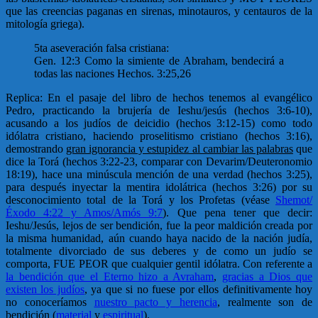
que las creencias paganas en sirenas, minotauros, y centauros de la
mitología griega).
5ta aseveración falsa cristiana:
Gen. 12:3 Como la simiente de Abraham, bendecirá a
todas las naciones Hechos. 3:25,26
Replica: En el pasaje del libro de hechos tenemos al evangélico
Pedro, practicando la brujería de Ieshu/jesús (hechos 3:6-10),
acusando a los judíos de deicidio (hechos 3:12-15) como todo
idólatra cristiano, haciendo proselitismo cristiano (hechos 3:16),
demostrando
gran ignorancia y estupidez al cambiar las palabras
que
dice la Torá (hechos 3:22-23, comparar con Devarim/Deuteronomio
18:19), hace una minúscula mención de una verdad (hechos 3:25),
para después inyectar la mentira idolátrica (hechos 3:26) por su
desconocimiento total de la Torá y los Profetas (véase
Shemot/
Éxodo 4:22 y Amos/Amós 9:7
). Que pena tener que decir:
Ieshu/Jesús, lejos de ser bendición, fue la peor maldición creada por
la misma humanidad, aún cuando haya nacido de la nación judía,
totalmente divorciado de sus deberes y de como un judío se
comporta, FUE PEOR que cualquier gentil idólatra. Con referente a
la bendición que el Eterno hizo a Avraham
,
gracias a Dios que
existen los judíos
, ya que si no fuese por ellos definitivamente hoy
no conoceríamos
nuestro pacto y herencia
, realmente son de
bendición (
material
y
espiritual
).