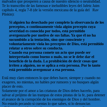
malvados que prosperen a causa de nuestro silencio o neutralidad.
Te lo transcribo de las famosas e ineludibles leyes del Jafetz Jaim
capítulo 4, regla 7-8 (de la versión mexicana de la guía del Rav
Pliskin):
Si alguien ha desechado por completo la observancia de los
preceptos, o continuamente viola algún precepto cuya
severidad es conocida por todos, está permitido
avergonzarlo por motivo de sus faltas. Ya que él no ha
sucumbido a la tentación, sino que consciente y
voluntariamente viola los preceptos de Dios, está permitido
relatar a otros sobre su conducta.
Cuando esa persona comete un acto que puede ser
interpretado como bueno o malo, no se le debe dar el
beneficio de la duda. La prohibición de decir cosas que
irriten a alguien, no se aplica a esta persona. Por lo tanto
está permitido avergonzar a esa persona.
Está muy claro entonces lo que debes hacer, siempre y cuando no
exageres, no mientas, no hables por rumores y no busques algún
placer de esto.
Solamente por el amor a las criaturas de Dios debes hacerlo, para
salvar al prójimo de las trampas de estos piratas de la fe, para detener
el avance de la corrupción de los enemigos de Dios y del hombre.
No estarás pecando si cuentas lo que sabes, si lo denuncias