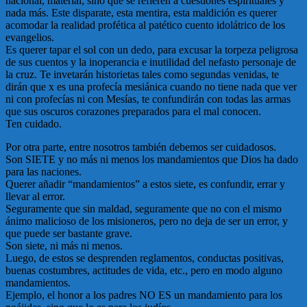
nacional, material; sino que se refieren a cuestiones espirituales y
nada más. Este disparate, esta mentira, esta maldición es querer
acomodar la realidad profética al patético cuento idolátrico de los
evangelios.
Es querer tapar el sol con un dedo, para excusar la torpeza peligrosa
de sus cuentos y la inoperancia e inutilidad del nefasto personaje de
la cruz. Te invetarán historietas tales como segundas venidas, te
dirán que x es una profecía mesiánica cuando no tiene nada que ver
ni con profecías ni con Mesías, te confundirán con todas las armas
que sus oscuros corazones preparados para el mal conocen.
Ten cuidado.
Por otra parte, entre nosotros también debemos ser cuidadosos.
Son SIETE y no más ni menos los mandamientos que Dios ha dado
para las naciones.
Querer añadir “mandamientos” a estos siete, es confundir, errar y
llevar al error.
Seguramente que sin maldad, seguramente que no con el mismo
ánimo malicioso de los misioneros, pero no deja de ser un error, y
que puede ser bastante grave.
Son siete, ni más ni menos.
Luego, de estos se desprenden reglamentos, conductas positivas,
buenas costumbres, actitudes de vida, etc., pero en modo alguno
mandamientos.
Ejemplo, el honor a los padres NO ES un mandamiento para los