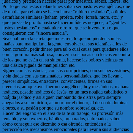
judaicos y pretenden hacerse pasar por maestros, sabios, líderes, etc.
Por lo general estos malandrines solían ser pastores evangélicos, que
de un día para el otro se hacen llamar “rabino mesiánico”, o títulos
estrafalarios similares (haham, profeta, rohe, ioresh, more, etc.) y
que quizás de pronto hasta se hicieron líderes noájicos, o “gentiles
justos mesiánicos” o cualquier otro rol que se inventaron o que
consiguieron con “sincera astucia”.
Sea cual fuera la careta que muestren, lo que no pierden son las
mañas para manipular a la gente, envolver en sus telarañas a los de
buen corazón, pedir dinero para tal o cual causa para quedarse ellos
con la gordura más sabrosa, convertir sus bocas en cloacas en contra
de los que no están en su sintonía, hacerse las pobres víctimas en
una clásica jugada de manipulador, etc.
Siguen con sus astucias, con sus corrupciones, con sus perversiones,
y sin dudas con sus carismáticas personalidades, que los llevan a
parecer simpáticos, entradores, convincentes, firmes en sus
creencias, aunque ayer fueron evangélicos, hoy mesiánicos, mañana
noájicos, pasado noájicos de Jesús, en un mes noájida cabalístico o
noájida jasídico y así siguen cambiando de disfraz pero siempre
apegados a su ambición, al amor por el dinero, al deseo de dominar
a otros, a su pasión por que su nombre sobresalga, etc.
Hacen del engaño en el área de la fe su trabajo, su profesión más
rentable, y son expertos, hábiles, preparados, entrenados, saben
cómo conseguir ese diezmito o esa ofrenda, entienden a la
perfección los mecanismos emocionales para llevar a sus audiencias