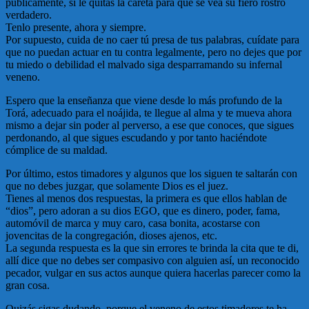
públicamente, si le quitas la careta para que se vea su fiero rostro
verdadero.
Tenlo presente, ahora y siempre.
Por supuesto, cuida de no caer tú presa de tus palabras, cuídate para
que no puedan actuar en tu contra legalmente, pero no dejes que por
tu miedo o debilidad el malvado siga desparramando su infernal
veneno.
Espero que la enseñanza que viene desde lo más profundo de la
Torá, adecuado para el noájida, te llegue al alma y te mueva ahora
mismo a dejar sin poder al perverso, a ese que conoces, que sigues
perdonando, al que sigues escudando y por tanto haciéndote
cómplice de su maldad.
Por último, estos timadores y algunos que los siguen te saltarán con
que no debes juzgar, que solamente Dios es el juez.
Tienes al menos dos respuestas, la primera es que ellos hablan de
“dios”, pero adoran a su dios EGO, que es dinero, poder, fama,
automóvil de marca y muy caro, casa bonita, acostarse con
jovencitas de la congregación, dioses ajenos, etc.
La segunda respuesta es la que sin errores te brinda la cita que te di,
allí dice que no debes ser compasivo con alguien así, un reconocido
pecador, vulgar en sus actos aunque quiera hacerlas parecer como la
gran cosa.
Quizás sigas dudando, porque el veneno de estos timadores te ha