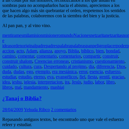
a las cosas por sus nombres, reconozcamos a los que andan en
sombras para no acompañarlos hacia el abismo, apreciemos a los
que hacen algo más sin quebrantar el orden, respetemos los sentidos
de las palabras, colaboremos con la siembra del bien y la justicia.
Al pan pan, y al vino vino.
mentira
mes
mila
mision
misionero
mundo
Naciones
netzarita
netzaritas
no
e
ideas
orden
original
padre
padres
palabra
palabras
pan
peligro
placer
poder
p
accion
,
acto
,
Adam
,
alianza
,
apoyo
,
Biblia
,
bíblico
,
bien
,
bondad
,
camino
,
comentar
,
comentario
,
comentarios
,
compartir
,
construir
,
construir shalom
,
Creencias erroneas
,
cristianismo
,
cuestionamiento
,
cuidado
,
cultura
,
cura
,
Despertando al projimo
,
dia
,
diferencia
,
Dios
,
duda
,
dudas
,
ego
,
ejemplo
,
era mesiánica
,
error
,
esencia
,
esfuerzo
,
estudiar
,
estudio
,
eterno
,
eva
,
evangélicos
,
fiel
,
fiesta
,
gentil
,
gracias
,
idea
,
ieshu
,
iglesia
,
interpretacion
,
ira
,
Jesús
,
judio
,
labor
,
libro
,
libros
,
mal
,
mandamiento
,
mashiaj
¿Tanaj o Biblia?
28/04/2009
Yehuda Ribco
2 comentarios
Repasando antiguos textos, he encontrado uno que vale el esfuerzo
releer y estudiar.