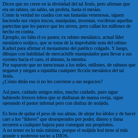
Dicen que no creen en la divinidad del tal Jesús, pero afirman que
era un rabino, un sabio, un profeta, hasta el mesías.
Como la verdad no cuadra con sus fantasías venenosas, siguen
haciendo sus viejos trucos, manipulan, inventan, vociferan aquellas
partecitas que les parece que les sirven, pero callan los millones de
hecho en contra.
Ejemplo, no falta el ex pastor, ex rabino mesiánico, actual líder
mesiánico noájico, que se toma de la improbable nota del rabino
Kaduri para afirmar el mesianismo del patético colgado. Y luego,
dibujan con habilidad de mercachifle manipulador para llevar a sus
oyentes hacia el caos, el abismo, la mentira.
Por supuesto que no mencionan a los miles, millones, de rabinos que
negaron y niegan a rajatabla cualquier ficción mesiánica del tal
Jesús.
¿Cómo dirán eso si no les conviene a sus negocios?
Así pues, cuidado amigos míos, mucho cuidado, pues sigue
habiendo feroces lobos que se disfrazan de mansa oveja, sigue
operando el pastor infernal pero con disfraz de noájida.
Es hora de quitar el peso de sus almas, de alejar los ídolos y de hacer
caer a los “líderes” que desesperados por poder, dinero y fama
recurren a cualquier bajeza para conseguir sus propósitos.
A no temer en lo más mínimo, porque el noájida leal tiene al más
grande y poderoso socio: a DIOS.