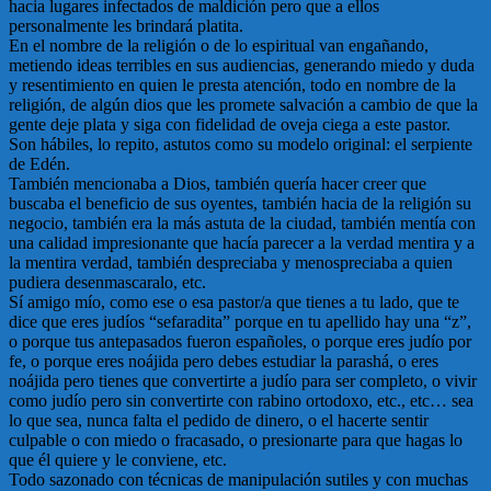
hacia lugares infectados de maldición pero que a ellos
personalmente les brindará platita.
En el nombre de la religión o de lo espiritual van engañando,
metiendo ideas terribles en sus audiencias, generando miedo y duda
y resentimiento en quien le presta atención, todo en nombre de la
religión, de algún dios que les promete salvación a cambio de que la
gente deje plata y siga con fidelidad de oveja ciega a este pastor.
Son hábiles, lo repito, astutos como su modelo original: el serpiente
de Edén.
También mencionaba a Dios, también quería hacer creer que
buscaba el beneficio de sus oyentes, también hacia de la religión su
negocio, también era la más astuta de la ciudad, también mentía con
una calidad impresionante que hacía parecer a la verdad mentira y a
la mentira verdad, también despreciaba y menospreciaba a quien
pudiera desenmascaralo, etc.
Sí amigo mío, como ese o esa pastor/a que tienes a tu lado, que te
dice que eres judíos “sefaradita” porque en tu apellido hay una “z”,
o porque tus antepasados fueron españoles, o porque eres judío por
fe, o porque eres noájida pero debes estudiar la parashá, o eres
noájida pero tienes que convertirte a judío para ser completo, o vivir
como judío pero sin convertirte con rabino ortodoxo, etc., etc… sea
lo que sea, nunca falta el pedido de dinero, o el hacerte sentir
culpable o con miedo o fracasado, o presionarte para que hagas lo
que él quiere y le conviene, etc.
Todo sazonado con técnicas de manipulación sutiles y con muchas