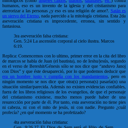
mitológicos (como
ángeles caídos
,
diablos
,
satanases
,
etc.
) contra
humanos, eso es un invento de la iglesia y del cristianismo para
aterrorizar a las personas ¿y eso es una religión de amor?.
Satán es
un siervo del Eterno
, nada parecido a la mitología cristiana. Esta 2da
aseveración cristiana es improcedente, erronea, sin sentido y
fantasiosa.
3ra aseveración falsa cristiana:
Gen. 5:24 La ascensión corporal al cielo ilustra. Marcos
6:19.
Replica: Comencemos con lo ultimo, primer error en la cita del libro
de marcos se habla de Juan (el bautista), no de Ieshu/jesús, segundo
en el verso de Bereshit/Génesis sólo se nos dice que “anduvo Janoj
con Dios” y que éste desapareció, por lo que podemos deducir que
era un hombre justo y cumplía con los mandamientos
, pero en
ningún momento se nos dice que otra(s) persona(s) pasaría(n) una
situación similar/parecida. Además no existen evidencias confiables,
fuera de los libros religiosos de los evangelios, de que el personaje
del cristianismo existiese, mucho menos puede haber de una
resurección por parte de él. Por tanto, esta aseveración no tiene pies
ni cabeza, ni con el mito de jesús, ni con nadie. Pregunto ¿cuál
profecía? ¿en qué momento se ha profetizado?
4ta aseveración falsa cristiana:
Gen. 9:26,27 El Dios de Sem será el Hijo de Sem.