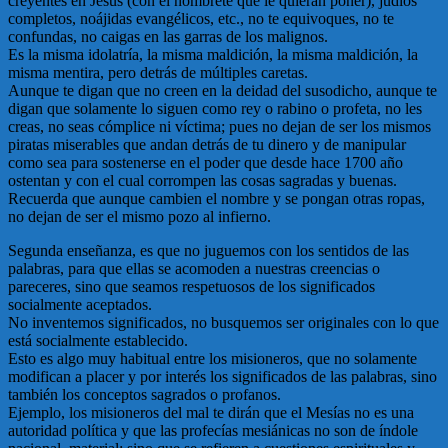
creyentes en Jesús (con el nombrete que le quieran poner), judíos
completos, noájidas evangélicos, etc., no te equivoques, no te
confundas, no caigas en las garras de los malignos.
Es la misma idolatría, la misma maldición, la misma maldición, la
misma mentira, pero detrás de múltiples caretas.
Aunque te digan que no creen en la deidad del susodicho, aunque te
digan que solamente lo siguen como rey o rabino o profeta, no les
creas, no seas cómplice ni víctima; pues no dejan de ser los mismos
piratas miserables que andan detrás de tu dinero y de manipular
como sea para sostenerse en el poder que desde hace 1700 año
ostentan y con el cual corrompen las cosas sagradas y buenas.
Recuerda que aunque cambien el nombre y se pongan otras ropas,
no dejan de ser el mismo pozo al infierno.
Segunda enseñanza, es que no juguemos con los sentidos de las
palabras, para que ellas se acomoden a nuestras creencias o
pareceres, sino que seamos respetuosos de los significados
socialmente aceptados.
No inventemos significados, no busquemos ser originales con lo que
está socialmente establecido.
Esto es algo muy habitual entre los misioneros, que no solamente
modifican a placer y por interés los significados de las palabras, sino
también los conceptos sagrados o profanos.
Ejemplo, los misioneros del mal te dirán que el Mesías no es una
autoridad política y que las profecías mesiánicas no son de índole