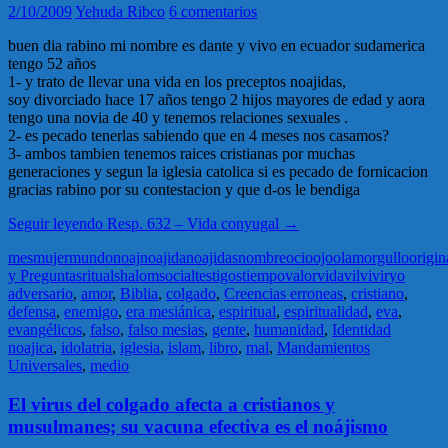
2/10/2009
Yehuda Ribco
6 comentarios
buen dia rabino mi nombre es dante y vivo en ecuador sudamerica
tengo 52 años
1- y trato de llevar una vida en los preceptos noajidas,
soy divorciado hace 17 años tengo 2 hijos mayores de edad y aora
tengo una novia de 40 y tenemos relaciones sexuales .
2- es pecado tenerlas sabiendo que en 4 meses nos casamos?
3- ambos tambien tenemos raices cristianas por muchas
generaciones y segun la iglesia catolica si es pecado de fornicacion
gracias rabino por su contestacion y que d-os le bendiga
Seguir leyendo
Resp. 632 – Vida conyugal
→
mes
mujer
mundo
noaj
noajida
noajidas
nombre
ocio
ojo
olam
orgullo
origin
y Preguntas
ritual
shalom
social
testigos
tiempo
valor
vida
vil
vivir
yo
adversario
,
amor
,
Biblia
,
colgado
,
Creencias erroneas
,
cristiano
,
defensa
,
enemigo
,
era mesiánica
,
espiritual
,
espiritualidad
,
eva
,
evangélicos
,
falso
,
falso mesias
,
gente
,
humanidad
,
Identidad
noajica
,
idolatria
,
iglesia
,
islam
,
libro
,
mal
,
Mandamientos
Universales
,
medio
El virus del colgado afecta a cristianos y
musulmanes; su vacuna efectiva es el noájismo