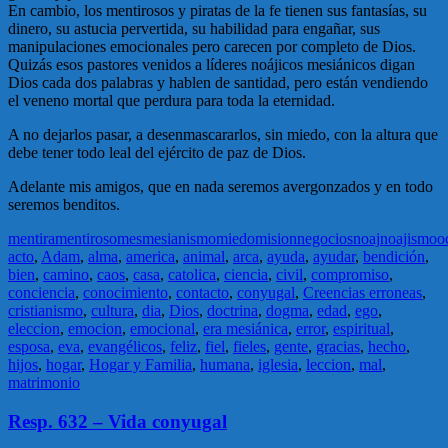
En cambio, los mentirosos y piratas de la fe tienen sus fantasías, su
dinero, su astucia pervertida, su habilidad para engañar, sus
manipulaciones emocionales pero carecen por completo de Dios.
Quizás esos pastores venidos a líderes noájicos mesiánicos digan
Dios cada dos palabras y hablen de santidad, pero están vendiendo
el veneno mortal que perdura para toda la eternidad.
A no dejarlos pasar, a desenmascararlos, sin miedo, con la altura que
debe tener todo leal del ejército de paz de Dios.
Adelante mis amigos, que en nada seremos avergonzados y en todo
seremos benditos.
mentira
mentiroso
mes
mesianismo
miedo
mision
negocios
noaj
noajismo
o
acto
,
Adam
,
alma
,
america
,
animal
,
arca
,
ayuda
,
ayudar
,
bendición
,
bien
,
camino
,
caos
,
casa
,
catolica
,
ciencia
,
civil
,
compromiso
,
conciencia
,
conocimiento
,
contacto
,
conyugal
,
Creencias erroneas
,
cristianismo
,
cultura
,
dia
,
Dios
,
doctrina
,
dogma
,
edad
,
ego
,
eleccion
,
emocion
,
emocional
,
era mesiánica
,
error
,
espiritual
,
esposa
,
eva
,
evangélicos
,
feliz
,
fiel
,
fieles
,
gente
,
gracias
,
hecho
,
hijos
,
hogar
,
Hogar y Familia
,
humana
,
iglesia
,
leccion
,
mal
,
matrimonio
Resp. 632 – Vida conyugal