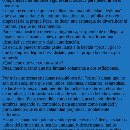
compañeras más famosas alguna caracterísitca para penetrar en el
mercado.
Luego me enteré de que en realidad era una publicidad “legítima”
que usa una variante de nombre (nacido entre el público y no en la
empresa) de la propia Pepsi, es decir, una estrategia de diversificar el
nombre, ya que no el contenido.
Parece una posición novedosa, ingeniosa, sorprendente de llegar a
lugares no alcanzados antes, o por el contrario, reafirmar una
identidad ya existente y darle autorización.
Es decir, al parecer mucha gente llama a la bebida “pecsi”, por lo
que la empresa legitimó esa dislate, para su propio beneficio, por
supuesto.
¿Qué tiene que ver con nosotros?
Pues, mucho, tanto que me limitaré solamente a dos reflexiones.
Por más que sectas cristianas (seguidores del “cristo”) digan que no
son cristianos, sino que son judíos, ebionitas, netzaritas, sefaraditas,
de las diez tribus, o cualquier otra fantochada mentirosa; el cambio
de nombre, y la impostura no deja de ser la misma bebida venenosa
para el alma. Peor, escondida como criminal, acechando desde las
sombras, negando su contenido, para aparecer como santidad y
puro, siendo que es una calamidad perjudicial, doblemente
enfermiza.
Así pues, cuando te quieran vender productos mesiánicos, neztaritas,
judíos del primer siglo, sendas antiguas, judeocrisitanos, judíos