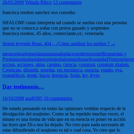
26/01/2009
Yehuda Ribco
13 comentarios
francisca rondon sanchez nos consulta:
SHALOM! como interpreta ud cuando se sueñas con una persona
que no se conoce,o soñar con perros ganado y serpientes
francisca rondon, 45 años, comerciante,s/c, venezuela
Seguir leyendo
Resp. 404 – ¿Cómo analizar los sueños ?
→
mes
noaj
noajismo
olam
pan
pasado
placer
poder
presente
Respuestas y
Preguntas
ritual
senda
serpiente
shalom
sueño
sueños
unidad
Venezuela
ve
accion
,
acciones
,
alma
,
camino
,
ciencia
,
construir
,
construir shalom
,
Creencias
,
difundir
,
enseñar
,
era mesiánica
,
esencia
,
estado
,
eva
,
evangélicos
,
gente
,
hacer
,
herencia
,
Jesús
,
ley
,
leyes
Dar testimonio…
16/10/2008
azul0305
10 comentarios
He estado pensando en todas las opiniones vertidas respecto de la
divulgación del noajismo. Como se ha repetido muchas veces, el
mismo es una forma de vida que en su esencia es poner en acción
las leyes que Di-s nos ha dejado. No creo para nada necesario de
estar difundiendo el noajismo es tal o cual cosa. Yo creo que lo