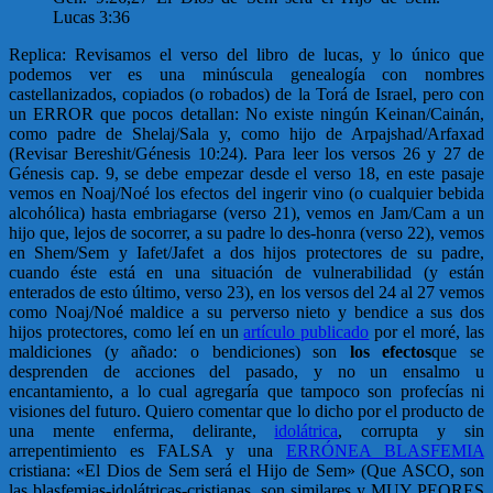
Lucas 3:36
Replica: Revisamos el verso del libro de lucas, y lo único que
podemos ver es una minúscula genealogía con nombres
castellanizados, copiados (o robados) de la Torá de Israel, pero con
un ERROR que pocos detallan: No existe ningún Keinan/Cainán,
como padre de Shelaj/Sala y, como hijo de Arpajshad/Arfaxad
(Revisar Bereshit/Génesis 10:24). Para leer los versos 26 y 27 de
Génesis cap. 9, se debe empezar desde el verso 18, en este pasaje
vemos en Noaj/Noé los efectos del ingerir vino (o cualquier bebida
alcohólica) hasta embriagarse (verso 21), vemos en Jam/Cam a un
hijo que, lejos de socorrer, a su padre lo des-honra (verso 22), vemos
en Shem/Sem y Iafet/Jafet a dos hijos protectores de su padre,
cuando éste está en una situación de vulnerabilidad (y están
enterados de esto último, verso 23), en los versos del 24 al 27 vemos
como Noaj/Noé maldice a su perverso nieto y bendice a sus dos
hijos protectores, como leí en un
artículo publicado
por el moré, las
maldiciones (y añado: o bendiciones) son
los efectos
que se
desprenden de acciones del pasado, y no un ensalmo u
encantamiento, a lo cual agregaría que tampoco son profecías ni
visiones del futuro. Quiero comentar que lo dicho por el producto de
una mente enferma, delirante,
idolátrica
, corrupta y sin
arrepentimiento es FALSA y una
ERRÓNEA BLASFEMIA
cristiana: «El Dios de Sem será el Hijo de Sem» (Que ASCO, son
las blasfemias-idolátricas-cristianas, son similares y MUY PEORES