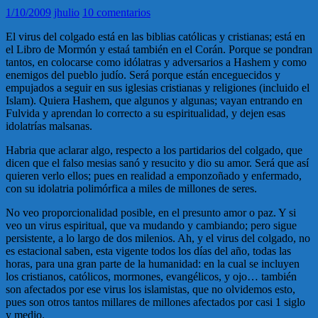
1/10/2009
jhulio
10 comentarios
El virus del colgado está en las biblias católicas y cristianas; está en
el Libro de Mormón y estaá también en el Corán. Porque se pondran
tantos, en colocarse como idólatras y adversarios a Hashem y como
enemigos del pueblo judío. Será porque están enceguecidos y
empujados a seguir en sus iglesias cristianas y religiones (incluido el
Islam). Quiera Hashem, que algunos y algunas; vayan entrando en
Fulvida y aprendan lo correcto a su espiritualidad, y dejen esas
idolatrías malsanas.
Habria que aclarar algo, respecto a los partidarios del colgado, que
dicen que el falso mesias sanó y resucito y dio su amor. Será que así
quieren verlo ellos; pues en realidad a emponzoñado y enfermado,
con su idolatria polimórfica a miles de millones de seres.
No veo proporcionalidad posible, en el presunto amor o paz. Y si
veo un virus espiritual, que va mudando y cambiando; pero sigue
persistente, a lo largo de dos milenios. Ah, y el virus del colgado, no
es estacional saben, esta vigente todos los días del año, todas las
horas, para una gran parte de la humanidad: en la cual se incluyen
los cristianos, católicos, mormones, evangélicos, y ojo… también
son afectados por ese virus los islamistas, que no olvidemos esto,
pues son otros tantos millares de millones afectados por casi 1 siglo
y medio.