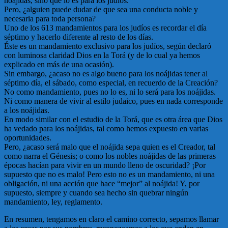
noájidas, sino que lo es para los judíos.
Pero, ¿alguien puede dudar de que sea una conducta noble y
necesaria para toda persona?
Uno de los 613 mandamientos para los judíos es recordar el día
séptimo y hacerlo diferente al resto de los días.
Éste es un mandamiento exclusivo para los judíos, según declaró
con luminosa claridad Dios en la Torá (y de lo cual ya hemos
explicado en más de una ocasión).
Sin embargo, ¿acaso no es algo bueno para los noájidas tener al
séptimo día, el sábado, como especial, en recuerdo de la Creación?
No como mandamiento, pues no lo es, ni lo será para los noájidas.
Ni como manera de vivir al estilo judaico, pues en nada corresponde
a los noájidas.
En modo similar con el estudio de la Torá, que es otra área que Dios
ha vedado para los noájidas, tal como hemos expuesto en varias
oportunidades.
Pero, ¿acaso será malo que el noájida sepa quien es el Creador, tal
como narra el Génesis; o como los nobles noájidas de las primeras
épocas hacían para vivir en un mundo lleno de oscuridad? ¡Por
supuesto que no es malo! Pero esto no es un mandamiento, ni una
obligación, ni una acción que hace “mejor” al noájida! Y, por
supuesto, siempre y cuando sea hecho sin quebrar ningún
mandamiento, ley, reglamento.
En resumen, tengamos en claro el camino correcto, sepamos llamar