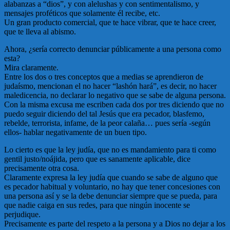
alabanzas a “dios”, y con alelushas y con sentimentalismo, y
mensajes proféticos que solamente él recibe, etc.
Un gran producto comercial, que te hace vibrar, que te hace creer,
que te lleva al abismo.
Ahora, ¿sería correcto denunciar públicamente a una persona como
esta?
Mira claramente.
Entre los dos o tres conceptos que a medias se aprendieron de
judaísmo, mencionan el no hacer “lashón hará”, es decir, no hacer
maledicencia, no declarar lo negativo que se sabe de alguna persona.
Con la misma excusa me escriben cada dos por tres diciendo que no
puedo seguir diciendo del tal Jesús que era pecador, blasfemo,
rebelde, terrorista, infame, de la peor calaña… pues sería -según
ellos- hablar negativamente de un buen tipo.
Lo cierto es que la ley judía, que no es mandamiento para ti como
gentil justo/noájida, pero que es sanamente aplicable, dice
precisamente otra cosa.
Claramente expresa la ley judía que cuando se sabe de alguno que
es pecador habitual y voluntario, no hay que tener concesiones con
una persona así y se la debe denunciar siempre que se pueda, para
que nadie caiga en sus redes, para que ningún inocente se
perjudique.
Precisamente es parte del respeto a la persona y a Dios no dejar a los