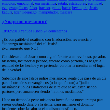
emocion
,
emocional
,
era mesiánica
,
estafa
,
estafadores
,
eternidad
,
eva
,
evangélicos
,
falso
,
fracaso
,
gente
,
hacer
,
hecho
,
ira
,
Jesús
,
kaduri
,
lider
,
liderazgo
,
manipulador
,
mascara
¿Noajismo mesiánico?
18/02/2010
Yehuda Ribco
24 comentarios
¿Es compatible el noajismo con la adoración, reverencia o
“liderazgo mesiánico” del tal Jesús?
¡Por supuesto que NO!
Considerar al tal Jesús como algo diferente a un revoltoso, pecador,
blasfemo, incitador al pecado, fracaso como persona, es negar la
realidad de los hechos y es pretender coronar la mentira en el lugar
de la verdad.
Sabemos de esos falsos judíos mesiánicos, gente que pasa de un día
para el otro de ser evangélicos (o lo que fueran) a “judíos
mesiánicos”; o los estafadores de la fe que se acuestan siendo
pastores pero amanecen siendo “rabinos mesiánicos”.
Hace un tiempo la peste misionera inventó una nueva trampa para
seguir quitando dinero a la gente, para mantener el dominio
insolente sobre las almas: el noajismo mesiánico.