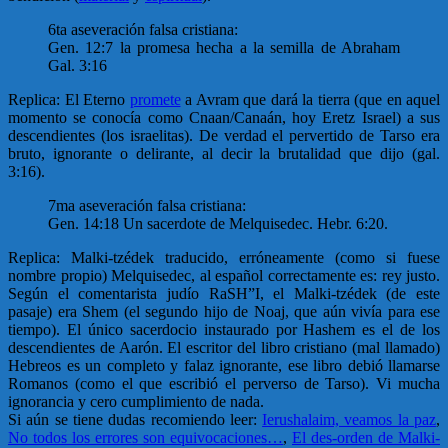
6ta aseveración falsa cristiana:
Gen. 12:7 la promesa hecha a la semilla de Abraham
Gal. 3:16
Replica: El Eterno
promete
a Avram que dará la tierra (que en aquel
momento se conocía como Cnaan/Canaán, hoy Eretz Israel) a sus
descendientes (los israelitas). De verdad el pervertido de Tarso era
bruto, ignorante o delirante, al decir la brutalidad que dijo (gal.
3:16).
7ma aseveración falsa cristiana:
Gen. 14:18 Un sacerdote de Melquisedec. Hebr. 6:20.
Replica: Malki-tzédek traducido, erróneamente (como si fuese
nombre propio) Melquisedec, al español correctamente es: rey justo.
Según el comentarista judío RaSH”I, el Malki-tzédek (de este
pasaje) era Shem (el segundo hijo de Noaj, que aún vivía para ese
tiempo). El único sacerdocio instaurado por Hashem es el de los
descendientes de Aarón. El escritor del libro cristiano (mal llamado)
Hebreos es un completo y falaz ignorante, ese libro debió llamarse
Romanos (como el que escribió el perverso de Tarso). Vi mucha
ignorancia y cero cumplimiento de nada.
Si aún se tiene dudas recomiendo leer:
Ierushalaim, veamos la paz
,
No todos los errores son equivocaciones…
,
El des-orden de Malki-