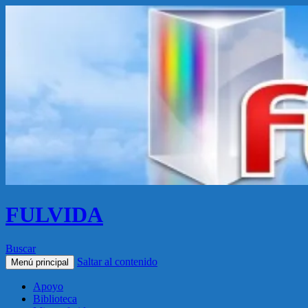
FULVIDA
Buscar
Saltar al contenido
Menú principal
Apoyo
Biblioteca