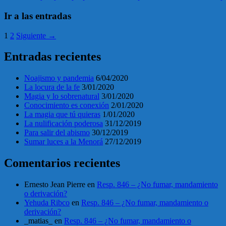
Ir a las entradas
1
2
Siguiente →
Entradas recientes
Noajismo y pandemia
6/04/2020
La locura de la fe
3/01/2020
Magia y lo sobrenatural
3/01/2020
Conocimiento es conexión
2/01/2020
La magia que tú quieras
1/01/2020
La nulificación poderosa
31/12/2019
Para salir del abismo
30/12/2019
Sumar luces a la Menorá
27/12/2019
Comentarios recientes
Ernesto Jean Pierre
en
Resp. 846 – ¿No fumar, mandamiento
o derivación?
Yehuda Ribco
en
Resp. 846 – ¿No fumar, mandamiento o
derivación?
_matias_
en
Resp. 846 – ¿No fumar, mandamiento o