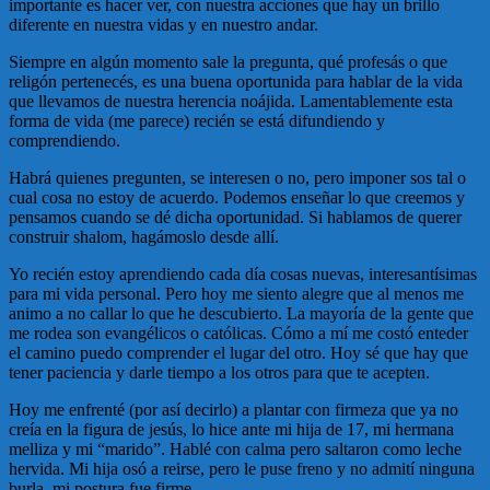
importante es hacer ver, con nuestra acciones que hay un brillo
diferente en nuestra vidas y en nuestro andar.
Siempre en algún momento sale la pregunta, qué profesás o que
religón pertenecés, es una buena oportunida para hablar de la vida
que llevamos de nuestra herencia noájida. Lamentablemente esta
forma de vida (me parece) recién se está difundiendo y
comprendiendo.
Habrá quienes pregunten, se interesen o no, pero imponer sos tal o
cual cosa no estoy de acuerdo. Podemos enseñar lo que creemos y
pensamos cuando se dé dicha oportunidad. Si hablamos de querer
construir shalom, hagámoslo desde allí.
Yo recién estoy aprendiendo cada día cosas nuevas, interesantísimas
para mi vida personal. Pero hoy me siento alegre que al menos me
animo a no callar lo que he descubierto. La mayoría de la gente que
me rodea son evangélicos o católicas. Cómo a mí me costó enteder
el camino puedo comprender el lugar del otro. Hoy sé que hay que
tener paciencia y darle tiempo a los otros para que te acepten.
Hoy me enfrenté (por así decirlo) a plantar con firmeza que ya no
creía en la figura de jesús, lo hice ante mi hija de 17, mi hermana
melliza y mi “marido”. Hablé con calma pero saltaron como leche
hervida. Mi hija osó a reirse, pero le puse freno y no admití ninguna
burla, mi postura fue firme.