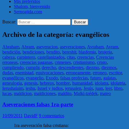
Mis preferidos
Shalom, bienvenido
Sernoajida.com
Buscar:
Archivo de la categoría: evangélicos
Abraham
,
Abram
,
aseveracion
,
aseveraciones
,
Avraham
,
Avram
,
bendición
,
bendiciones
,
bendito
,
bereshit
,
blasfemia
,
brujeria
,
cabeza
,
carpintero
,
castellanizados
,
citas
,
creencias
,
Creencias
erroneas
,
creencias paganas
,
crimenes
,
cristianismo
,
cristo
,
cumpliendo
,
cumplir
,
derecho
,
descendientes
,
diezmo
,
diezmos
,
dudas
,
enemistad
,
equivocaciones
,
erroneamente
,
erroneo
,
escritor
,
evangélicos
,
evangelio
,
Exodo
,
falsas profecias
,
futuro
,
galatas
,
genealogia
,
genesis
,
hebreos
,
hombre
,
humanidad
,
idolatra
,
idolatria
,
Ierushalaim
,
ieshu
,
Israel y judios
,
jerusalen
,
Jesús
,
juan
,
leer
,
libro
,
lucas
,
maldicion
,
maldiciones
,
maldito
,
Malki-tzédek
,
mateo
Aseveraciones falsas 1ra-parte
10/09/2011
DavidF
9 comentarios
1ra aseveración falsa cristiana: