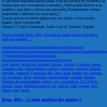
su identidad espiritual querría pasar a ser un servidor de Hashem a la
manera que nos corresponde a nosotros.¿?Que podría motivar a un
noájida a usar talet o colocar una mezuzah¿?Simplemente sentirse
importante o diferente por usar kipot¿?
Gracias por su excelente página que nos ayuda a vivir nuestro
legado como corresponde.
Samuel, 17 años, Estudiante, Santa Cruz de Tenerife, España
Seguir leyendo
Resp. 494 – Por qué se puede querer convertir a
judío un noájida?
→
mentira
mentiras
mentiroso
mes
moré
noaj
noajismo
nuevo
testamento
ojo
olam
padre
pan
pasado
poder
realidad
responsabilidad
Respu
y Preguntas
ritual
Salud
shalom
Temas
frecuentes
testamento
testigos
tiempo
vida
vivir
yo
acto
,
apoyo
,
bendición
,
bondad
,
camino
,
ciencia
,
Ciencias
,
comer
,
comunicación
,
conocimiento
,
consejo
,
construir
,
construir shalom
,
consulta
,
contacto
,
Creencias
,
dia
,
Dios
,
duda
,
dudas
,
ego
,
engaño
,
era mesiánica
,
error
,
espiritual
,
espiritualidad
,
estudiar
,
estudio
,
Estudios de espiritualidad
,
eterno
,
eva
,
evangélicos
,
FULVIDA
,
gracias
,
hacer
,
Identidad noajica
,
ira
,
justicia
,
justo
,
lealtad
,
lider
,
liderar
,
mal
,
medio
Resp. 404 – ¿Cómo analizar los sueños ?