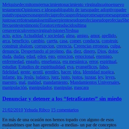
Melquisedec
mito
mujer
nacimiento
nacimiento virginal
noaj
noe
nuevo
testamento
Opiniones e ideas
pablo
pablo de tarso
padre adoptivo
padre
putativo
paz
personas
profecia
profecias
profetas
promesa
promesas
prome
justo
sacerdote
satanás
semilla
serpiente
seudoprofecia
seudoprofecias
Sh
frecuentes
testimonio
Tora
torcer
traducido
ultima
cena
versiculo
verso
virginal
visiones
Yeshua
acto
,
actos
,
Actualidad y sociedad
,
alma
,
amigo
,
amor
,
apellido
,
arca
,
beneficio
,
cambio
,
careta
,
casa
,
comer
,
conducta
,
construir
,
construir shalom
,
corrupcion
,
creencia
,
Creencias erroneas
,
culpa
,
denuncia
,
Despertando al projimo
,
dia
,
diez
,
dinero
,
Dios
,
dolor
,
duda
,
dudas
,
edad
,
eden
,
ego
,
emocion
,
emocional
,
enemigo
,
enfermedad
,
engaño
,
enseñanza
,
era mesiánica
,
error
,
espiritual
,
estudiar
,
Estudios de espiritualidad
,
eva
,
evangélicos
,
falso
,
fidelidad
,
gente
,
gentil
,
gentiles
,
hacer
,
idea
,
Identidad noajica
,
infame
,
ira
,
Jesús
,
judaico
,
juez
,
justo
,
justos
,
juzgar
,
ley
,
leyes
,
maestro
,
mal
,
maldad
,
mandamiento
,
Mandamientos Universales
,
manipulación
,
manipulador
,
manipular
,
mascara
Denunciar y detener a los “fetraficantes” sin miedo
21/02/2010
Yehuda Ribco
15 comentarios
En más de una ocasión nos hemos topado con alguno de esos
malandrines que han aprendido -a medias- un par de conceptos