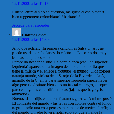
12/11/2009 a las 11:17
Luisito, entre al sitio en cuestion, me gusto el estilo man!!!
bien reggetonero colombiano!!! barbaro!!!
Accede para responder
Claumar
dice:
12/11/2009 a las 14:39
Algo que aclarar…la primera canción es Salsa…. así que
puedo usarla para bailar estilo caleño … Las otras dos muy
bonitas de quienes son?
Parece un header de sitio. La parte blanca (esquina superior
izquierda) aparece en la imagen de la otra anterior (la que
tiene la música y el enlace a Youtube) el mundo …los colores
naranja mundo, violeta de la S, rojo de la P, verde de la A,
amarillo de la C, en la parte superior izquierda parece haber
algo pero no distingo bien si es un fractal en negro, aunque
parecen algunas caras difuminadas (jaja es que hago gifs
animados)
Bueno…Luis dijiste que nos fijaramos ¿no?…. A mi me gustó
El contraste del mundo y las letras con colores contra el fondo
negro….sólo una cosa pero es meramente de metier, el reflejo
del mundo….nadie lo va a notar sólo yo, que agrandé la