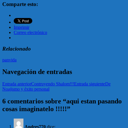
Comparte esto:
Imprimir
Correo electrónico
Relacionado
pan
vida
Navegación de entradas
Entrada anterior
Contruyendo Shalom!!!
Entrada siguiente
De
Noajismo y éxito personal
6 comentarios sobre “aqui estan pasando
cosas imaginatelo !!!!!”
Andres770
dice: