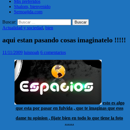
Mis preferidos
Shalom, bienvenido
Sernoajida.com
Buscar:
Actualidad y sociedad
,
bien
aqui estan pasando cosas imaginatelo !!!!!
11/11/2009
luisnoah
6 comentarios
esto es algo
que esta por pasar en fulvida , que te imaginas que esss
dame tu opinion , fijate bien en todo lo que tiene la foto
……