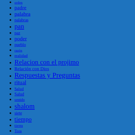
orden
padre
palabra
palabras
pan
paz
poder
pueblo
razón
realidad
Relacion con el projimo
Relación con Dios
Respuestas y Preguntas
ritual
Salud
Salud
sentido
shalom
siete
tiempo
tierra
Tora