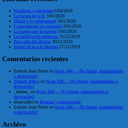
Noajismo y pandemia
6/04/2020
La locura de la fe
3/01/2020
Magia y lo sobrenatural
3/01/2020
Conocimiento es conexión
2/01/2020
La magia que tú quieras
1/01/2020
La nulificación poderosa
31/12/2019
Para salir del abismo
30/12/2019
Sumar luces a la Menorá
27/12/2019
Comentarios recientes
Ernesto Jean Pierre
en
Resp. 846 – ¿No fumar, mandamiento
o derivación?
Yehuda Ribco
en
Resp. 846 – ¿No fumar, mandamiento o
derivación?
_matias_
en
Resp. 846 – ¿No fumar, mandamiento o
derivación?
dlopezallel
en
Bondad y misericordia
Ernesto Jean Pierre
en
Resp. 846 – ¿No fumar, mandamiento
o derivación?
Archivo