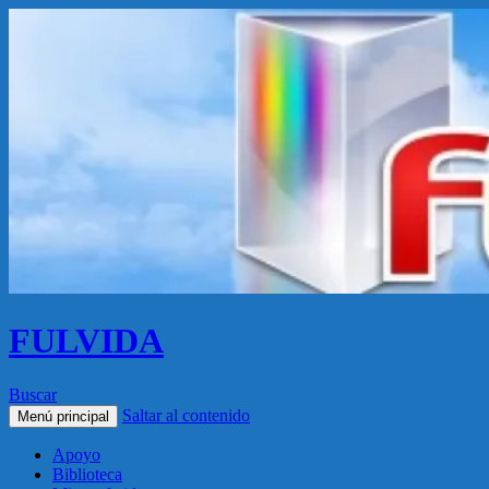
FULVIDA
Buscar
Saltar al contenido
Menú principal
Apoyo
Biblioteca