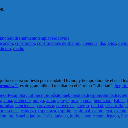
ón.
jimo
Salud
sentimiento
terapia
verdad
vida
icación
,
constructor
,
constructores de shalom
,
creencia
,
dia
,
Dios
,
divin
dicion
,
medio
lo judío celebra su fiesta por mandato Divino, y tiempo durante el cual l
normales.”
, es de gran utilidad meditar en el término “Libertad”.
Seguir
pesaj
Pesaj Shavuot Sucot
propósito
pueblo
realidad
responsabilidad
secret
o
,
alma
,
ambiente
,
amigo
,
amor
,
apoyo
,
arca
,
ayuda
,
bendición
,
Biblia
,
romiso
,
conciencia
,
conversar
,
conversos
,
cuerpo
,
deidad
,
desarrollo
,
d
or
,
esencia
,
esfuerzo
,
esperanza
,
espíritu
,
espiritual
,
eterno
,
eva
,
evento
cion
,
ira
,
Israel y judios
,
Jesús
,
judaico
,
judio
,
labor
,
lectura
,
legado
,
libe