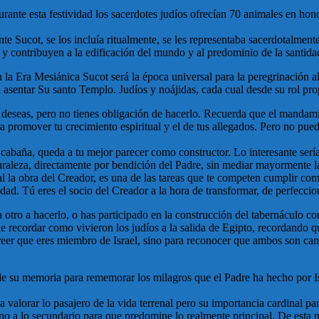
nte esta festividad los sacerdotes judíos ofrecían 70 animales en honor
nte Sucot, se los incluía ritualmente, se les representaba sacerdotalmen
 y contribuyen a la edificación del mundo y al predominio de la santida
la Era Mesiánica Sucot será la época universal para la peregrinación al
a asentar Su santo Templo. Judíos y noájidas, cada cual desde su rol pr
 deseas, pero no tienes obligación de hacerlo. Recuerda que el mandami
ra promover tu crecimiento espiritual y el de tus allegados. Pero no p
u cabaña, queda a tu mejor parecer como constructor. Lo interesante serí
turaleza, directamente por bendición del Padre, sin mediar mayormente 
ural la obra del Creador, es una de las tareas que te competen cumplir co
idad. Tú eres el socio del Creador a la hora de transformar, de perfeccio
 otro a hacerlo, o has participado en la construcción del tabernáculo c
e recordar como vivieron los judíos a la salida de Egipto, recordando q
reer que eres miembro de Israel, sino para reconocer que ambos son cam
de su memoria para rememorar los milagros que el Padre ha hecho por Is
 valorar lo pasajero de la vida terrenal pero su importancia cardinal pa
o a lo secundario para que predomine lo realmente principal, De esta m