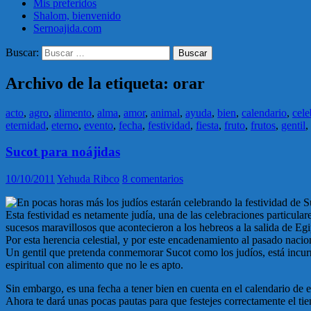
Mis preferidos
Shalom, bienvenido
Sernoajida.com
Buscar:
Archivo de la etiqueta: orar
acto
,
agro
,
alimento
,
alma
,
amor
,
animal
,
ayuda
,
bien
,
calendario
,
cele
eternidad
,
eterno
,
evento
,
fecha
,
festividad
,
fiesta
,
fruto
,
frutos
,
gentil
,
Sucot para noájidas
10/10/2011
Yehuda Ribco
8 comentarios
En pocas horas más los judíos estarán celebrando la festividad de S
Esta festividad es netamente judía, una de las celebraciones particular
sucesos maravillosos que acontecieron a los hebreos a la salida de Egip
Por esta herencia celestial, y por este encadenamiento al pasado nacion
Un gentil que pretenda conmemorar Sucot como los judíos, está incurr
espiritual con alimento que no le es apto.
Sin embargo, es una fecha a tener bien en cuenta en el calendario de e
Ahora te dará unas pocas pautas para que festejes correctamente el ti