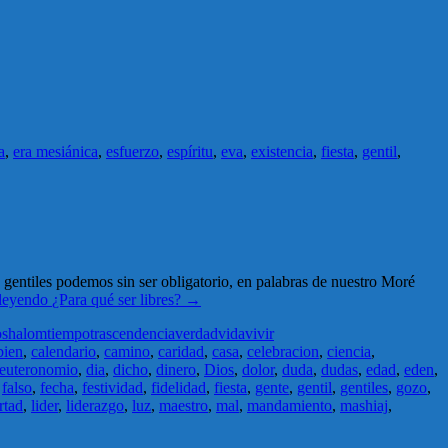
a
,
era mesiánica
,
esfuerzo
,
espíritu
,
eva
,
existencia
,
fiesta
,
gentil
,
os gentiles podemos sin ser obligatorio, en palabras de nuestro Moré
 leyendo
¿Para qué ser libres?
→
o
shalom
tiempo
trascendencia
verdad
vida
vivir
bien
,
calendario
,
camino
,
caridad
,
casa
,
celebracion
,
ciencia
,
euteronomio
,
dia
,
dicho
,
dinero
,
Dios
,
dolor
,
duda
,
dudas
,
edad
,
eden
,
,
falso
,
fecha
,
festividad
,
fidelidad
,
fiesta
,
gente
,
gentil
,
gentiles
,
gozo
,
rtad
,
lider
,
liderazgo
,
luz
,
maestro
,
mal
,
mandamiento
,
mashiaj
,