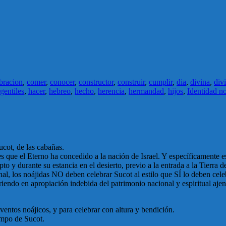
bracion
,
comer
,
conocer
,
constructor
,
construir
,
cumplir
,
dia
,
divina
,
div
gentiles
,
hacer
,
hebreo
,
hecho
,
herencia
,
hermandad
,
hijos
,
Identidad no
ucot, de las cabañas.
es que el Eterno ha concedido a la nación de Israel. Y específicamente es
to y durante su estancia en el desierto, previo a la entrada a la Tierra 
al, los noájidas NO deben celebrar Sucot al estilo que SÍ lo deben celeb
iendo en apropiación indebida del patrimonio nacional y espiritual aje
ventos noájicos, y para celebrar con altura y bendición.
empo de Sucot.