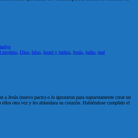
tad
yo
l projimo
,
Dios
,
falso
,
Israel y judios
,
Jesús
,
judio
,
mal
on a Jesús (nuevo pacto) o lo ignoraron para supuestamente crear un
 ellos otra vez y les ablandara su corazón. Habiéndose cumplido el