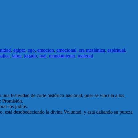
inidad
,
egipto
,
ego
,
emocion
,
emocional
,
era mesiánica
,
espiritual
,
ajica
,
labor
,
legado
,
mal
,
mandamiento
,
material
 una festividad de corte histórico-nacional, pues se vincula a los
de Promisión.
rar los judíos.
no, está desobedeciendo la divina Voluntad, y está dañando su pureza