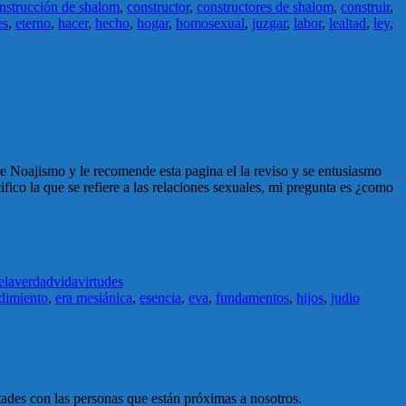
nstrucción de shalom
,
constructor
,
constructores de shalom
,
construir
,
es
,
eterno
,
hacer
,
hecho
,
hogar
,
homosexual
,
juzgar
,
labor
,
lealtad
,
ley
,
e Noajismo y le recomende esta pagina el la reviso y se entusiasmo
co la que se refiere a las relaciones sexuales, mi pregunta es ¿como
ela
verdad
vida
virtudes
dimiento
,
era mesiánica
,
esencia
,
eva
,
fundamentos
,
hijos
,
judio
tades con las personas que están próximas a nosotros.