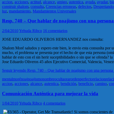
accion
,
acciones
,
actitud
,
alcance
,
amigo
,
autentica
,
ayuda
,
ayudar
,
bi
construir shalom
,
consulta
,
Creencias erroneas
,
defectos
,
Despertando 
luz
,
mandamiento
,
Mandamientos Universales
Resp. 740 – Que hablar de noajismo con una person
2/04/2010
Yehuda Ribco
16 comentarios
JOSE EDUARDO OLIVEROS HERNANDEZ nos consulta:
Shalom Moré saludos y espero este bien, le envio esta consuslta por 
mucho, el problema se presenta por el hecho de que esta persona (omi
hablar de esto con el sin herir suceptibilidades o sin que se ofenda? la 
Jose Eduardo Oliveros 45 años Ejecutivo Comercial, Valencia, Venez
Seguir leyendo
Resp. 740 – Que hablar de noajismo con una person
mental
moré
noaj
noajismo
nombre
oculta
orar
orden
perfecto
relacion
relac
accion
,
acciones
,
alcance
,
autentica
,
bendición
,
beneficio
,
camino
,
co
Comunicación Auténtica para mejorar la vida
1/04/2010
Yehuda Ribco
4 comentarios
Si somos conscientes de 