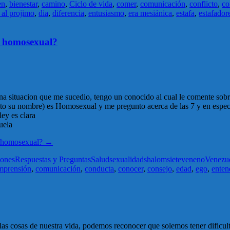
en
,
bienestar
,
camino
,
Ciclo de vida
,
comer
,
comunicación
,
conflicto
,
co
al projimo
,
dia
,
diferencia
,
entusiasmo
,
era mesiánica
,
estafa
,
estafador
a homosexual?
una situacion que me sucedio, tengo un conocido al cual le comente sobr
to su nombre) es Homosexual y me pregunto acerca de las 7 y en especifi
ley es clara
uela
a homosexual?
→
iones
Respuestas y Preguntas
Salud
sexualidad
shalom
siete
veneno
Venezu
mprensión
,
comunicación
,
conducta
,
conocer
,
consejo
,
edad
,
ego
,
enten
las cosas de nuestra vida, podemos reconocer que solemos tener dificul