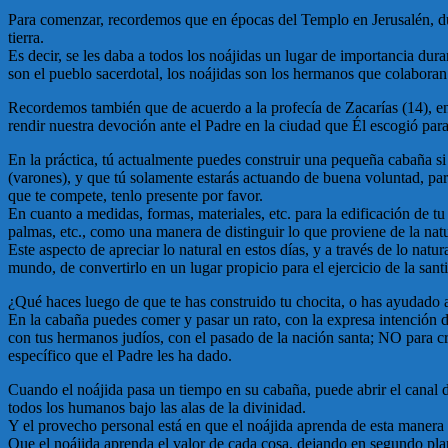
Para comenzar, recordemos que en épocas del Templo en Jerusalén, dura
tierra.
Es decir, se les daba a todos los noájidas un lugar de importancia dura
son el pueblo sacerdotal, los noájidas son los hermanos que colaboran
Recordemos también que de acuerdo a la profecía de Zacarías (14), en 
rendir nuestra devoción ante el Padre en la ciudad que Él escogió par
En la práctica, tú actualmente puedes construir una pequeña cabaña si
(varones), y que tú solamente estarás actuando de buena voluntad, pa
que te compete, tenlo presente por favor.
En cuanto a medidas, formas, materiales, etc. para la edificación de t
palmas, etc., como una manera de distinguir lo que proviene de la na
Este aspecto de apreciar lo natural en estos días, y a través de lo nat
mundo, de convertirlo en un lugar propicio para el ejercicio de la sant
¿Qué haces luego de que te has construido tu chocita, o has ayudado a
En la cabaña puedes comer y pasar un rato, con la expresa intención d
con tus hermanos judíos, con el pasado de la nación santa; NO para c
específico que el Padre les ha dado.
Cuando el noájida pasa un tiempo en su cabaña, puede abrir el canal 
todos los humanos bajo las alas de la divinidad.
Y el provecho personal está en que el noájida aprenda de esta manera a
Que el noájida aprenda el valor de cada cosa, dejando en segundo plan