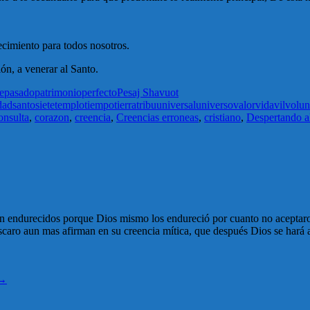
cimiento para todos nosotros.
ón, a venerar al Santo.
e
pasado
patrimonio
perfecto
Pesaj Shavuot
dad
santo
siete
templo
tiempo
tierra
tribu
universal
universo
valor
vida
vil
volun
onsulta
,
corazon
,
creencia
,
Creencias erroneas
,
cristiano
,
Despertando a
stán endurecidos porque Dios mismo los endureció por cuanto no aceptar
scaro aun mas afirman en su creencia mítica, que después Dios se hará a
→