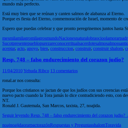
mundo más perfecto.
Está muy bien que se reúnan y canten salmos de alabanza al Eterno.
Porque es fiesta del Eterno, conmemoración de Israel, momento de cre
Espero que puedas celebrar y que pronto peregrinemos juntos hasta Si
mes
mila
milagro
milagros
mundo
Naciones
natural
obra
ocio
olam
orar
padr
Sucot
presente
pueblo
pureza
reconocer
ritual
sacerdote
salmo
salmos
santi
aceptar
,
acto
,
apoyo
,
bien
,
construccion
,
construir
,
construir shalom
,
c
Resp. 748 – falso endurecimiento del corazon judio?
11/04/2010
Yehuda Ribco
13 comentarios
ronal.ar nos consulta:
Porque los cristianos se jactan de que los judíos con sus creencias e
nuevo pacto cuando la Tora jamás lo dice contradiciendo esto, con de
NT.
Ronald J. Gautemala, San Marcos, taxista, 27, noajida.
Seguir leyendo
Resp. 748 – falso endurecimiento del corazon judio?
noaj
noajida
orar
pacto
razón
Respuestas y Preguntas
shalom
Tora
vida