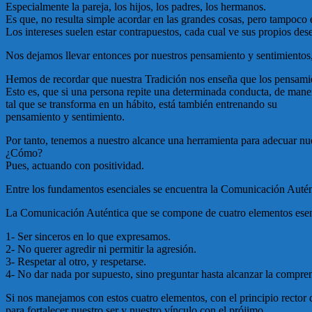
Especialmente la pareja, los hijos, los padres, los hermanos.
Es que, no resulta simple acordar en las grandes cosas, pero tampoco 
Los intereses suelen estar contrapuestos, cada cual ve sus propios des
Nos dejamos llevar entonces por nuestros pensamiento y sentimientos, 
Hemos de recordar que nuestra Tradición nos enseña que los pensamien
Esto es, que si una persona repite una determinada conducta, de mane
tal que se transforma en un hábito, está también entrenando su
pensamiento y sentimiento.
Por tanto, tenemos a nuestro alcance una herramienta para adecuar nues
¿Cómo?
Pues, actuando con positividad.
Entre los fundamentos esenciales se encuentra la Comunicación Autént
La Comunicación Auténtica que se compone de cuatro elementos esenc
1- Ser sinceros en lo que expresamos.
2- No querer agredir ni permitir la agresión.
3- Respetar al otro, y respetarse.
4- No dar nada por supuesto, sino preguntar hasta alcanzar la compre
Si nos manejamos con estos cuatro elementos, con el principio rector
para fortalecer nuestro ser y nuestro vínculo con el prójimo.