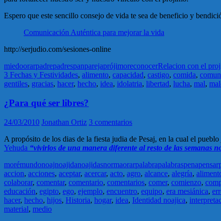
Espero que este sencillo consejo de vida te sea de beneficio y bendici
Comunicación Auténtica para mejorar la vida
http://serjudio.com/sesiones-online
miedo
orar
padre
padres
pan
pareja
prójimo
reconocer
Relacion con el pro
3 Fechas y Festividades
,
alimento
,
capacidad
,
castigo
,
comida
,
comun
gentiles
,
gracias
,
hacer
,
hecho
,
idea
,
idolatria
,
libertad
,
lucha
,
mal
,
mal
¿Para qué ser libres?
24/03/2010
Jonathan Ortiz
3 comentarios
A propósito de los dias de la fiesta judia de Pesaj, en la cual el pueb
Yehuda
“vivirlos de una manera diferente al resto de las semanas 
moré
mundo
noaj
noajida
noajidas
norma
orar
palabra
palabras
pena
pensar
accion
,
acciones
,
aceptar
,
acercar
,
acto
,
agro
,
alcance
,
alegría
,
aliment
colaborar
,
comentar
,
comentario
,
comentarios
,
comer
,
comienzo
,
comp
educación
,
egipto
,
ego
,
ejemplo
,
encuentro
,
equipo
,
era mesiánica
,
err
hacer
,
hecho
,
hijos
,
Historia
,
hogar
,
idea
,
Identidad noajica
,
interpreta
material
,
medio