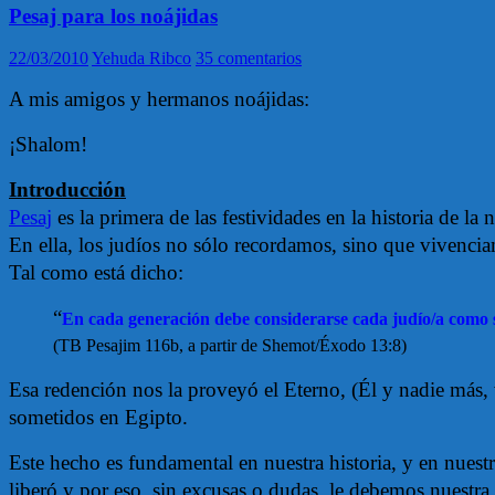
Pesaj para los noájidas
22/03/2010
Yehuda Ribco
35 comentarios
A mis amigos y hermanos noájidas:
¡Shalom!
Introducción
Pesaj
es la primera de las festividades en la historia de la 
En ella, los judíos no sólo recordamos, sino que vivenci
Tal como está dicho:
“
En cada generación debe considerarse cada judío/a como si
(TB Pesajim 116b, a partir de Shemot/Éxodo 13:8)
Esa redención nos la proveyó el Eterno, (Él y nadie más, 
sometidos en Egipto.
Este hecho es fundamental en nuestra historia, y en nuestr
liberó y por eso, sin excusas o dudas, le debemos nuestra 