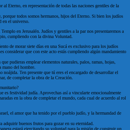
 al Eterno, en representación de todas las naciones gentiles de la
te, porque todos somos hermanos, hijos del Eterno. Si bien los judíos
d en el universo.
 Templo en Jerusalén. Judíos y gentiles a la par nos presentaremos a
opio, cumpliendo con la divina Voluntad.
ento de morar siete días en una Sucá es exclusivo para los judíos
uedes considerar que con este acto estás cumpliendo algún mandamiento
a que pudieras emplear elementos naturales, palos, ramas, hojas,
la mano del hombre.
mo noájida. Ten presente que tú eres el encargado de desarrollar el
nar, de completar la obra de la Creación.
omunitario?
ue es festividad judía. Aprovechas así a vincularte emocionalmente
aradas en la obra de completar el mundo, cada cual de acuerdo al rol
rael, el amor que ha tenido por el pueblo judío, y la hermandad de
ra adquirir buenos frutos para gozar en su eternidad.
anera estará ejercitando su voluntad para la misión de construir un