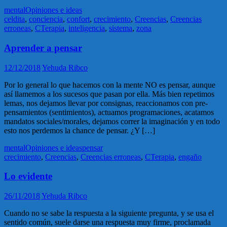
mental
Opiniones e ideas
celdita
,
conciencia
,
confort
,
crecimiento
,
Creencias
,
Creencias
erroneas
,
CTerapia
,
inteligencia
,
sistema
,
zona
Aprender a pensar
12/12/2018
Yehuda Ribco
Por lo general lo que hacemos con la mente NO es pensar, aunque
así llamemos a los sucesos que pasan por ella. Más bien repetimos
lemas, nos dejamos llevar por consignas, reaccionamos con pre-
pensamientos (sentimientos), actuamos programaciones, acatamos
mandatos sociales/morales, dejamos correr la imaginación y en todo
esto nos perdemos la chance de pensar. ¿Y […]
mental
Opiniones e ideas
pensar
crecimiento
,
Creencias
,
Creencias erroneas
,
CTerapia
,
engaño
Lo evidente
26/11/2018
Yehuda Ribco
Cuando no se sabe la respuesta a la siguiente pregunta, y se usa el
sentido común, suele darse una respuesta muy firme, proclamada