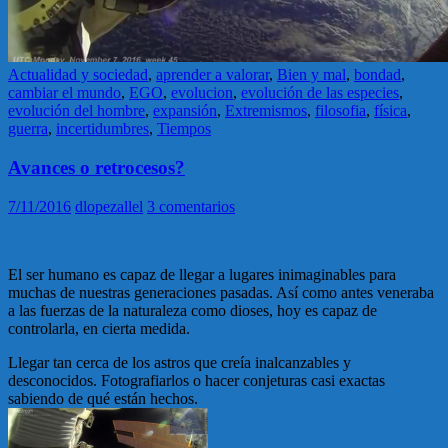
Actualidad y sociedad
,
aprender a valorar
,
Bien y mal
,
bondad
,
cambiar el mundo
,
EGO
,
evolucion
,
evolución de las especies
,
evolución del hombre
,
expansión
,
Extremismos
,
filosofia
,
física
,
guerra
,
incertidumbres
,
Tiempos
Avances o retrocesos?
7/11/2016
dlopezallel
3 comentarios
El ser humano es capaz de llegar a lugares inimaginables para
muchas de nuestras generaciones pasadas. Así como antes veneraba
a las fuerzas de la naturaleza como dioses, hoy es capaz de
controlarla, en cierta medida.
Llegar tan cerca de los astros que creía inalcanzables y
desconocidos. Fotografiarlos o hacer conjeturas casi exactas
sabiendo de qué están hechos.