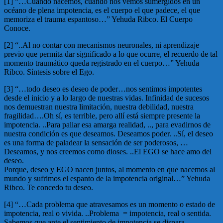
[1] “…Cuando nacemos, cuando nos vemos sumergidos en un
océano de plena impotencia, es el cuerpo el que padece, el que
memoriza el trauma espantoso…” Yehuda Ribco. El Cuerpo
Conoce.
[2] “..Al no contar con mecanismos neuronales, ni aprendizaje
previo que permita dar significado a lo que ocurre, el recuerdo de tal
momento traumático queda registrado en el cuerpo…” Yehuda
Ribco. Síntesis sobre el Ego.
[3] “…todo deseo es deseo de poder…nos sentimos impotentes
desde el inicio y a lo largo de nuestras vidas. Infinidad de sucesos
nos demuestran nuestra limitación, nuestra debilidad, nuestra
fragilidad….Oh sí, es terrible, pero allí está siempre presente la
impotencia. ..Para paliar esa amarga realidad, .., para evadirnos de
nuestra condición es que deseamos. Deseamos poder. ..Sí, el deseo
es una forma de paladear la sensación de ser poderosos, …
Deseamos, y nos creemos como dioses. ..El EGO se hace amo del
deseo.
Porque, deseo y EGO nacen juntos, al momento en que nacemos al
mundo y sufrimos el espanto de la impotencia original…” Yehuda
Ribco. Te concedo tu deseo.
[4] “…Cada problema que atravesamos es un momento o estado de
impotencia, real o vivida. ..Problema = impotencia, real o sentida.
Sabemos que ante el sentimiento de impotencia se dispara