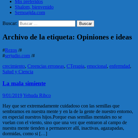
Mis preferidos
Shalom, bienvenido
Sernoajida.com
Buscar:
Archivo de la etiqueta: Opiniones e ideas
#
Rezos
/#
#
serjudio.com
/#
crecimiento
,
Creencias erroneas
,
CTerapia
,
emocional
,
enfermdad
,
Salud y Ciencia
La mala simiente
9/01/2019
Yehuda Ribco
Hay que ser extremadamente cuidadoso con las semillas que
sembramos en nuestra mente y en la de la gente de nuestro entorno,
en especial nuestros hijos.Porque esas semillas mentales no se
vuelan con el viento, sino que una vez que entraron al campo de
nuestra mente tienden a permanecer allí, inactivas, agazapadas,
dormidas, como si […]