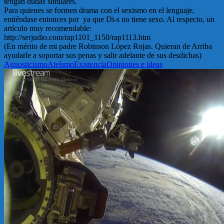
tengan dudas similares.
Para quienes se formen drama con el sexismo en el lenguaje,
entiéndase entonces por ya que Di-s no tiene sexo. Al respecto, un
artículo muy recomendable:
http://serjudio.com/rap1101_1150/rap1113.htm
(En mérito de mi padre Robinson López Rojas. Quieran de Arriba
ayudarle a soportar sus penas y salir adelante de sus desdichas)
Agnosticismo
Ateísmo
Existencia
Opiniones e ideas