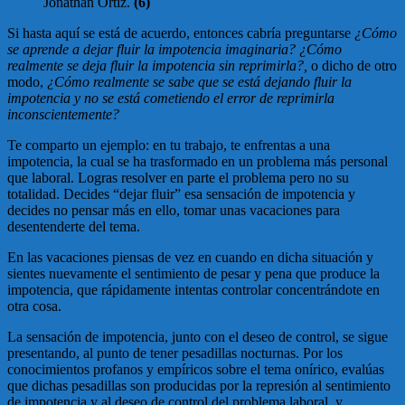
Jonathan Ortiz.
(6)
Si hasta aquí se está de acuerdo, entonces cabría preguntarse
¿Cómo
se aprende a dejar fluir la impotencia imaginaria? ¿Cómo
realmente se deja fluir la impotencia sin reprimirla?,
o dicho de otro
modo,
¿Cómo realmente se sabe que se está dejando fluir la
impotencia y no se está cometiendo el error de reprimirla
inconscientemente?
Te comparto un ejemplo: en tu trabajo, te enfrentas a una
impotencia, la cual se ha trasformado en un problema más personal
que laboral. Logras resolver en parte el problema pero no su
totalidad. Decides “dejar fluir” esa sensación de impotencia y
decides no pensar más en ello, tomar unas vacaciones para
desentenderte del tema.
En las vacaciones piensas de vez en cuando en dicha situación y
sientes nuevamente el sentimiento de pesar y pena que produce la
impotencia, que rápidamente intentas controlar concentrándote en
otra cosa.
La sensación de impotencia, junto con el deseo de control, se sigue
presentando, al punto de tener pesadillas nocturnas. Por los
conocimientos profanos y empíricos sobre el tema onírico, evalúas
que dichas pesadillas son producidas por la represión al sentimiento
de impotencia y al deseo de control del problema laboral, y