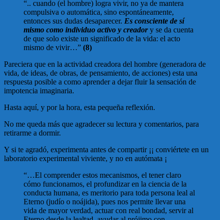
“.. cuando (el hombre) logra vivir, no ya de mantera
compulsiva o automática, sino espontáneamente,
entonces sus dudas desaparecer.
Es consciente de sí
mismo como individuo activo y creador
y se da cuenta
de que solo existe un significado de la vida: el acto
mismo de vivir…”
(8)
Pareciera que en la actividad creadora del hombre (generadora de
vida, de ideas, de obras, de pensamiento, de acciones) esta una
respuesta posible a como aprender a dejar fluir la sensación de
impotencia imaginaria.
Hasta aquí, y por la hora, esta pequeña reflexión.
No me queda más que agradecer su lectura y comentarios, para
retirarme a dormir.
Y si te agradó, experimenta antes de compartir ¡¡ conviértete en un
laboratorio experimental viviente, y no en autómata ¡
“…El comprender estos mecanismos, el tener claro
cómo funcionamos, el profundizar en la ciencia de la
conducta humana, es meritorio para toda persona leal al
Eterno (judío o noájida), pues nos permite llevar una
vida de mayor verdad, actuar con real bondad, servir al
Eterno desde la lealtad, ayudar al prójimo con