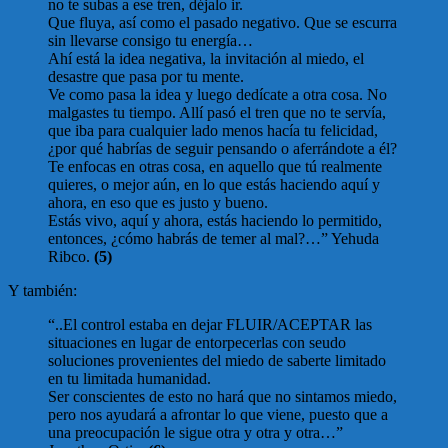
no te subas a ese tren, déjalo ir.
Que fluya, así como el pasado negativo. Que se escurra
sin llevarse consigo tu energía…
Ahí está la idea negativa, la invitación al miedo, el
desastre que pasa por tu mente.
Ve como pasa la idea y luego dedícate a otra cosa. No
malgastes tu tiempo. Allí pasó el tren que no te servía,
que iba para cualquier lado menos hacía tu felicidad,
¿por qué habrías de seguir pensando o aferrándote a él?
Te enfocas en otras cosa, en aquello que tú realmente
quieres, o mejor aún, en lo que estás haciendo aquí y
ahora, en eso que es justo y bueno.
Estás vivo, aquí y ahora, estás haciendo lo permitido,
entonces, ¿cómo habrás de temer al mal?…” Yehuda
Ribco.
(5)
Y también:
“..El control estaba en dejar FLUIR/ACEPTAR las
situaciones en lugar de entorpecerlas con seudo
soluciones provenientes del miedo de saberte limitado
en tu limitada humanidad.
Ser conscientes de esto no hará que no sintamos miedo,
pero nos ayudará a afrontar lo que viene, puesto que a
una preocupación le sigue otra y otra y otra…”