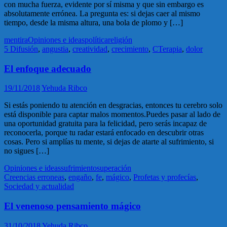
con mucha fuerza, evidente por sí misma y que sin embargo es
absolutamente errónea. La pregunta es: si dejas caer al mismo
tiempo, desde la misma altura, una bola de plomo y […]
mentira
Opiniones e ideas
política
religión
5 Difusión
,
angustia
,
creatividad
,
crecimiento
,
CTerapia
,
dolor
El enfoque adecuado
19/11/2018
Yehuda Ribco
Si estás poniendo tu atención en desgracias, entonces tu cerebro solo
está disponible para captar malos momentos.Puedes pasar al lado de
una oportunidad gratuita para la felicidad, pero serás incapaz de
reconocerla, porque tu radar estará enfocado en descubrir otras
cosas. Pero si amplías tu mente, si dejas de atarte al sufrimiento, si
no sigues […]
Opiniones e ideas
sufrimiento
superación
Creencias erroneas
,
engaño
,
fe
,
mágico
,
Profetas y profecías
,
Sociedad y actualidad
El venenoso pensamiento mágico
31/10/2018
Yehuda Ribco