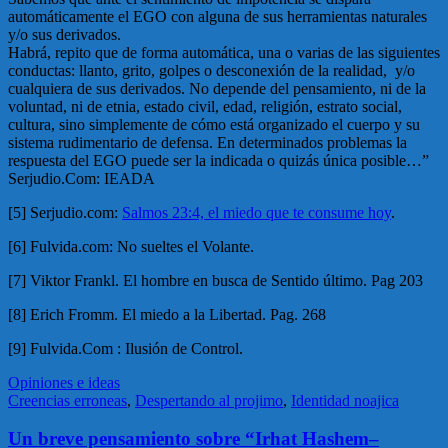
automáticamente el EGO con alguna de sus herramientas naturales
y/o sus derivados.
Habrá, repito que de forma automática, una o varias de las siguientes
conductas: llanto, grito, golpes o desconexión de la realidad, y/o
cualquiera de sus derivados. No depende del pensamiento, ni de la
voluntad, ni de etnia, estado civil, edad, religión, estrato social,
cultura, sino simplemente de cómo está organizado el cuerpo y su
sistema rudimentario de defensa. En determinados problemas la
respuesta del EGO puede ser la indicada o quizás única posible…”
Serjudio.Com: IEADA
[5] Serjudio.com:
Salmos 23:4, el miedo que te consume hoy
.
[6] Fulvida.com: No sueltes el Volante.
[7] Viktor Frankl. El hombre en busca de Sentido último. Pag 203
[8] Erich Fromm. El miedo a la Libertad. Pag. 268
[9] Fulvida.Com : Ilusión de Control.
Opiniones e ideas
Creencias erroneas
,
Despertando al projimo
,
Identidad noajica
Un breve pensamiento sobre “Irhat Hashem–