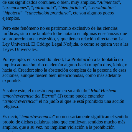
de sus significados comunes, o bien, muy amplios. “
Alimentos
”,
“
excepciones
”, “
patrimonio
”, “
bien jurídico
”, “
servidumbre
”
“
hipoteca
”, “
cancelación prendaria
”, etc son algunos pocos
ejemplos.
Pero este fenómeno no es patrimonio exclusivo de las ciencias
jurídicas, sino que también lo he notado en algunas enseñanzas que
se proporcionan en este sitio, y que tienen relación directa con La
Ley Universal, El Código Legal Noájida, o como se quiera ver a las
Leyes Universales.
Por ejemplo, en su sentido literal, La Prohibición a la Idolatría no
implica adoración, rito o ademán alguno hacia ningún dios, ídolo, o
hacia el Creador; sino la abstención completa de la persona de esas
acciones, aunque fuesen bien intencionadas, como más adelante
expondré.
Y sobre esto, el maestro expone en su artículo “
Irhat Hashem–
temor/reverencia del Eterno
”
(1)
como puede entender
“
temor/reverencia
” el no-judío al que le está prohibido una acción
religiosa.
Es decir, “
temor/reverencia
” no necesariamente significan el sentido
propio de dichas palabras, sino que conllevan sentidos mucho más
amplios, que a su vez, no implican violación a la prohibición