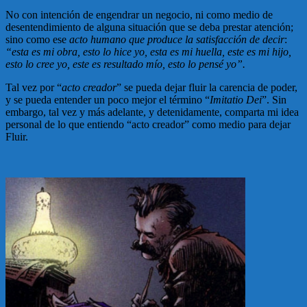
No con intención de engendrar un negocio, ni como medio de
desentendimiento de alguna situación que se deba prestar atención;
sino como ese
acto humano que produce la satisfacción de decir
:
“esta es mi obra, esto lo hice yo, esta es mi huella, este es mi hijo,
esto lo cree yo, este es resultado mío, esto lo pensé yo”.
Tal vez por “
acto creador
” se pueda dejar fluir la carencia de poder,
y se pueda entender un poco mejor el término “
Imitatio Dei
”. Sin
embargo, tal vez y más adelante, y detenidamente, comparta mi idea
personal de lo que entiendo “acto creador” como medio para dejar
Fluir.