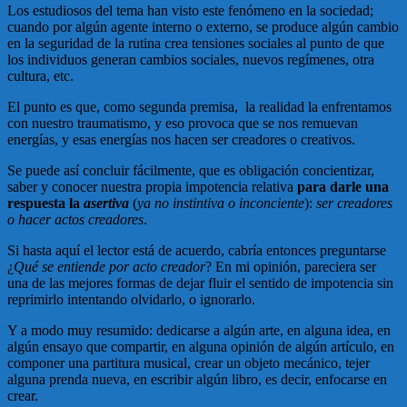
Los estudiosos del tema han visto este fenómeno en la sociedad;
cuando por algún agente interno o externo, se produce algún cambio
en la seguridad de la rutina crea tensiones sociales al punto de que
los individuos generan cambios sociales, nuevos regímenes, otra
cultura, etc.
El punto es que, como segunda premisa, la realidad la enfrentamos
con nuestro traumatismo, y eso provoca que se nos remuevan
energías, y esas energías nos hacen ser creadores o creativos.
Se puede así concluir fácilmente, que es obligación concientizar,
saber y conocer nuestra propia impotencia relativa
para darle una
respuesta la
asertiva
(
ya no instintiva o inconciente
):
ser creadores
o hacer actos creadores
.
Si hasta aquí el lector está de acuerdo, cabría entonces preguntarse
¿
Qué se entiende por acto creador
? En mi opinión, pareciera ser
una de las mejores formas de dejar fluir el sentido de impotencia sin
reprimirlo intentando olvidarlo, o ignorarlo.
Y a modo muy resumido: dedicarse a algún arte, en alguna idea, en
algún ensayo que compartir, en alguna opinión de algún artículo, en
componer una partitura musical, crear un objeto mecánico, tejer
alguna prenda nueva, en escribir algún libro, es decir, enfocarse en
crear.