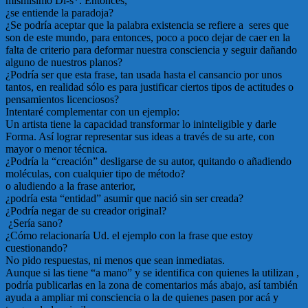
mismísimo Di-s*. Entonces,
¿se entiende la paradoja?
¿Se podría aceptar que la palabra existencia se refiere a seres que
son de este mundo, para entonces, poco a poco dejar de caer en la
falta de criterio para deformar nuestra consciencia y seguir dañando
alguno de nuestros planos?
¿Podría ser que esta frase, tan usada hasta el cansancio por unos
tantos, en realidad sólo es para justificar ciertos tipos de actitudes o
pensamientos licenciosos?
Intentaré complementar con un ejemplo:
Un artista tiene la capacidad transformar lo ininteligible y darle
Forma. Así lograr representar sus ideas a través de su arte, con
mayor o menor técnica.
¿Podría la “creación” desligarse de su autor, quitando o añadiendo
moléculas, con cualquier tipo de método?
o aludiendo a la frase anterior,
¿podría esta “entidad” asumir que nació sin ser creada?
¿Podría negar de su creador original?
¿Sería sano?
¿Cómo relacionaría Ud. el ejemplo con la frase que estoy
cuestionando?
No pido respuestas, ni menos que sean inmediatas.
Aunque si las tiene “a mano” y se identifica con quienes la utilizan ,
podría publicarlas en la zona de comentarios más abajo, así también
ayuda a ampliar mi consciencia o la de quienes pasen por acá y