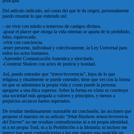
principal.
Del artículo indicado, así como del que le da origen, personalmente
puedo resumir lo que entiendo así:
– no vivir con miedo o temeroso de castigos divinos.
-gozar el placer que otorga la vida mientas se aparta de lo prohibido,
falso, equivocado.
-vivir con conciencia.
-tener presente, individual y colectivamente, la Ley Universal para
todos los actos humanos.
-Aprender Comunicación Autentica y ejercitarla.
-Construir Shalom con actos de justicia y bondad.
Así, puedo entender que “
temor/reverencia
”, lejos de lo que
religiosa y ritualmente se puede entender, tiene que ver con la forma
en que se administra la propia vida y como puede la persona
apegarse a una ética superior. Sobre la forma en cómo se construye
una sociedad más apegada a valores y principios, y menos a
prejuicios arcaicos hartos superados.
De resultar medianamente razonable mi conclusión, las acciones que
propone el maestro en su artículo “
Irhat Hashem–temor/reverencia
del Eterno
” no me resultan contradictorias ni a mi propia identidad,
ni a mi propia Torá, ni a la Prohibición a la Idolatría; ni incluso me
parece que sean contradictorias a los que siguen una posición no