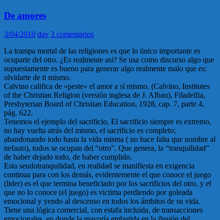
De amores
3/04/2010
dav
3 comentarios
La trampa mortal de las religiones es que lo único importante es
ocuparte del otro. ¿Es realmente asi? Se usa como discurso algo que
supuestamente es bueno para generar algo realmente malo que es:
olvidarte de ti mismo.
Calvino califica de «peste» el amor a sí mismo. (Calvino, Institutes
of the Christian Religion (versión inglesa de J. AIbau), Filadelfia,
Presbyterian Board of Christian Education, 1928, cap. 7, parte 4,
pág. 622.
Tenemos el ejemplo del sacrificio, El sacrificio siempre es extremo,
no hay vuelta atrás del mismo, el sacrificio es completo;
abandonando todo hasta la vida misma ( no hace falta que nombre al
nefasto), todos se ocupan del “otro”. Que genera, la “tranquilidad”
de haber dejado todo, de haber cumplido.
Esta seudotranquilidad, en realidad se manifiesta en exigencia
continua para con los demás, evidentemente el que conoce el juego
(lider) es el que termina beneficiado por los sacrificios del otro, y el
que no lo conoce (el juego) es victima perdiendo por goleada
emocional y yendo al descenso en todos los ámbitos de su vida.
Tiene una lógica comercial, con estafa incluida, de transacciones
emocionales, en donde la mayoría embutida en la ilusión del