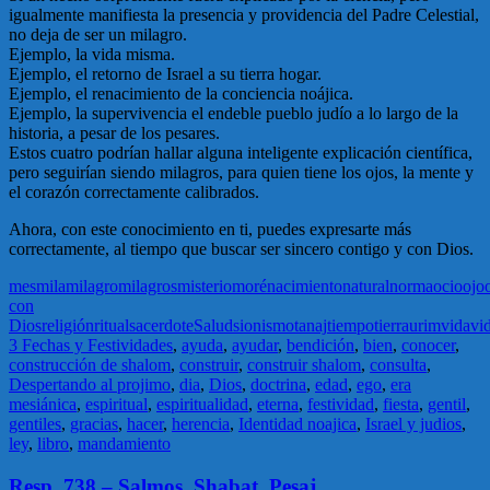
igualmente manifiesta la presencia y providencia del Padre Celestial,
no deja de ser un milagro.
Ejemplo, la vida misma.
Ejemplo, el retorno de Israel a su tierra hogar.
Ejemplo, el renacimiento de la conciencia noájica.
Ejemplo, la supervivencia el endeble pueblo judío a lo largo de la
historia, a pesar de los pesares.
Estos cuatro podrían hallar alguna inteligente explicación científica,
pero seguirían siendo milagros, para quien tiene los ojos, la mente y
el corazón correctamente calibrados.
Ahora, con este conocimiento en ti, puedes expresarte más
correctamente, al tiempo que buscar ser sincero contigo y con Dios.
mes
mila
milagro
milagros
misterio
moré
nacimiento
natural
norma
ocio
ojo
con
Dios
religión
ritual
sacerdote
Salud
sionismo
tanaj
tiempo
tierra
urim
vida
vi
3 Fechas y Festividades
,
ayuda
,
ayudar
,
bendición
,
bien
,
conocer
,
construcción de shalom
,
construir
,
construir shalom
,
consulta
,
Despertando al projimo
,
dia
,
Dios
,
doctrina
,
edad
,
ego
,
era
mesiánica
,
espiritual
,
espiritualidad
,
eterna
,
festividad
,
fiesta
,
gentil
,
gentiles
,
gracias
,
hacer
,
herencia
,
Identidad noajica
,
Israel y judios
,
ley
,
libro
,
mandamiento
Resp. 738 – Salmos, Shabat, Pesaj…