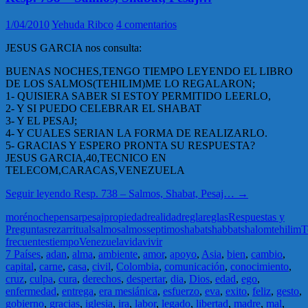
1/04/2010
Yehuda Ribco
4 comentarios
JESUS GARCIA nos consulta:
BUENAS NOCHES,TENGO TIEMPO LEYENDO EL LIBRO
DE LOS SALMOS(TEHILIM)ME LO REGALARON;
1- QUISIERA SABER SI ESTOY PERMITIDO LEERLO,
2- Y SI PUEDO CELEBRAR EL SHABAT
3- Y EL PESAJ;
4- Y CUALES SERIAN LA FORMA DE REALIZARLO.
5- GRACIAS Y ESPERO PRONTA SU RESPUESTA?
JESUS GARCIA,40,TECNICO EN
TELECOM,CARACAS,VENEZUELA
Seguir leyendo
Resp. 738 – Salmos, Shabat, Pesaj…
→
moré
noche
pensar
pesaj
propiedad
realidad
regla
reglas
Respuestas y
Preguntas
rezar
ritual
salmo
salmos
septimo
shabat
shabbat
shalom
tehilim
T
frecuentes
tiempo
Venezuela
vida
vivir
7 Países
,
adan
,
alma
,
ambiente
,
amor
,
apoyo
,
Asia
,
bien
,
cambio
,
capital
,
carne
,
casa
,
civil
,
Colombia
,
comunicación
,
conocimiento
,
cruz
,
culpa
,
cura
,
derechos
,
despertar
,
dia
,
Dios
,
edad
,
ego
,
enfermedad
,
entrega
,
era mesiánica
,
esfuerzo
,
eva
,
exito
,
feliz
,
gesto
,
gobierno
,
gracias
,
iglesia
,
ira
,
labor
,
legado
,
libertad
,
madre
,
mal
,