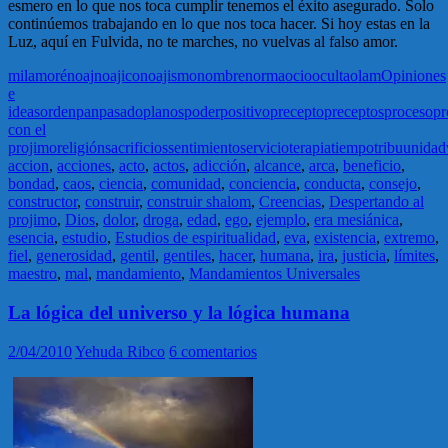
esmero en lo que nos toca cumplir tenemos el éxito asegurado. Solo
continúemos trabajando en lo que nos toca hacer. Si hoy estas en la
Luz, aquí en Fulvida, no te marches, no vuelvas al falso amor.
mila
moré
noaj
noajico
noajismo
nombre
norma
ocio
oculta
olam
Opiniones
e
ideas
orden
pan
pasado
planos
poder
positivo
precepto
preceptos
proceso
pr
con el
projimo
religión
sacrificios
sentimiento
servicio
terapia
tiempo
tribu
unidad
accion
,
acciones
,
acto
,
actos
,
adicción
,
alcance
,
arca
,
beneficio
,
bondad
,
caos
,
ciencia
,
comunidad
,
conciencia
,
conducta
,
consejo
,
constructor
,
construir
,
construir shalom
,
Creencias
,
Despertando al
projimo
,
Dios
,
dolor
,
droga
,
edad
,
ego
,
ejemplo
,
era mesiánica
,
esencia
,
estudio
,
Estudios de espiritualidad
,
eva
,
existencia
,
extremo
,
fiel
,
generosidad
,
gentil
,
gentiles
,
hacer
,
humana
,
ira
,
justicia
,
límites
,
maestro
,
mal
,
mandamiento
,
Mandamientos Universales
La lógica del universo y la lógica humana
2/04/2010
Yehuda Ribco
6 comentarios