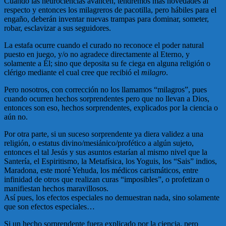
Cuando las neurociencias avancen, tendremos más novedades al
respecto y entonces los milagreros de pacotilla, pero hábiles para el
engaño, deberán inventar nuevas trampas para dominar, someter,
robar, esclavizar a sus seguidores.
La estafa ocurre cuando el curado no reconoce el poder natural
puesto en juego, y/o no agradece directamente al Eterno, y
solamente a Él; sino que deposita su fe ciega en alguna religión o
clérigo mediante el cual cree que recibió el
milagro
.
Pero nosotros, con corrección no los llamamos “milagros”, pues
cuando ocurren hechos sorprendentes pero que no llevan a Dios,
entonces son eso, hechos sorprendentes, explicados por la ciencia o
aún no.
Por otra parte, si un suceso sorprendente ya diera validez a una
religión, o estatus divino/mesiánico/profético a algún sujeto,
entonces el tal Jesús y sus asuntos estarían al mismo nivel que la
Santería, el Espiritismo, la Metafísica, los Yoguis, los “Sais” indios,
Maradona, este moré Yehuda, los médicos carismáticos, entre
infinidad de otros que realizan curas “imposibles”, o profetizan o
manifiestan hechos maravillosos.
Así pues, los efectos especiales no demuestran nada, sino solamente
que son efectos especiales…
Si un hecho sorprendente fuera explicado por la ciencia, pero