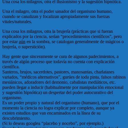
Una cosa los milagros, otra el ilusionismo y la sugestión hipnótica.
Una el milagro, otra el poder sanador del organismo humano,
cuando se canalizan y focalizan apropiadamente sus fuerzas
vitales/naturales.
Una cosa los milagros, otra la brujería (prácticas que si fueran
explicados por la ciencia, serían “procedimientos científicos”, pero
por estar
aún
en la sombra, se catalogan generalmente de mágicos o
brujería, o superstición).
Hay gente que sinceramente se cura de algunos padecimientos, a
través de algún proceso que todavía no cuenta con explicación
científica.
Santeros, brujos, sacerdotes, pastores, manosantas, charlatanes
variados, “médicos alternativos”, gurúes de toda pinta, falsos rabinos
mesiánicos, adoradores del demonio, cabalistas mediáticos, etc.
pueden llegar a inducir (habitualmente por manipulación emocional
y sugestión hipnótica) un despertar del poder autocurativo del
organismo.
Es un poder propio y natural del organismo (humano), que por el
momento la ciencia no logra explicar por completo, aunque ya
existen estudios que van encaminados en la línea de su
descubrimiento.
(Si lo deseas googlea “placebo y nocebo”, por ejemplo.)