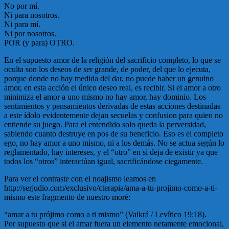
No por mí.
Ni para nosotros.
Ni para mí.
Ni por nosotros.
POR (y para) OTRO.
En el supuesto amor de la religión del sacrificio completo, lo que se
oculta son los deseos de ser grande, de poder, del que lo ejecuta,
porque donde no hay medida del dar, no puede haber un genuino
amor, en esta acción el único deseo real, es recibir. Si el amor a otro
minimiza el amor a uno mismo no hay amor, hay dominio. Los
sentimientos y pensamientos derivadas de estas acciones destinadas
a este ídolo evidentemente dejan secuelas y confusion para quien no
entiende su juego. Para el entendido solo queda la perversidad,
sabiendo cuanto destruye en pos de su beneficio. Eso es el completo
ego, no hay amor a uno mismo, ni a los demás. No se actua según lo
reglamentado, hay intereses, y el “otro” en si deja de existir ya que
todos los “otros” interactúan igual, sacrificándose ciegamente.
Para ver el contraste con el noajismo leamos en
http://serjudio.com/exclusivo/cterapia/ama-a-tu-projimo-como-a-ti-
mismo este fragmento de nuestro moré:
“amar a tu prójimo como a ti mismo” (Vaikrá / Levítico 19:18).
Por supuesto que si el amar fuera un elemento netamente emocional,