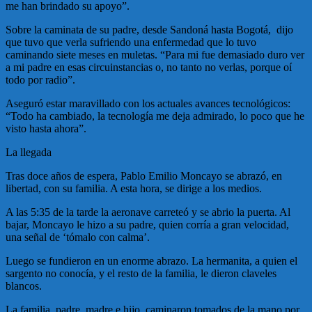
me han brindado su apoyo”.
Sobre la caminata de su padre, desde Sandoná hasta Bogotá, dijo
que tuvo que verla sufriendo una enfermedad que lo tuvo
caminando siete meses en muletas. “Para mi fue demasiado duro ver
a mi padre en esas circuinstancias o, no tanto no verlas, porque oí
todo por radio”.
Aseguró estar maravillado con los actuales avances tecnológicos:
“Todo ha cambiado, la tecnología me deja admirado, lo poco que he
visto hasta ahora”.
La llegada
Tras doce años de espera, Pablo Emilio Moncayo se abrazó, en
libertad, con su familia. A esta hora, se dirige a los medios.
A las 5:35 de la tarde la aeronave carreteó y se abrio la puerta. Al
bajar, Moncayo le hizo a su padre, quien corría a gran velocidad,
una señal de ‘tómalo con calma’.
Luego se fundieron en un enorme abrazo. La hermanita, a quien el
sargento no conocía, y el resto de la familia, le dieron claveles
blancos.
La familia, padre, madre e hijo, caminaron tomados de la mano por