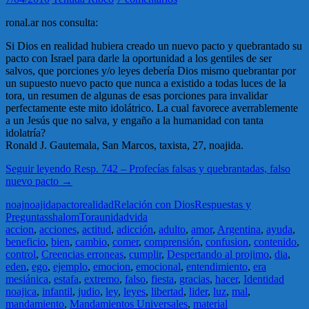
ronal.ar nos consulta:
Si Dios en realidad hubiera creado un nuevo pacto y quebrantado su
pacto con Israel para darle la oportunidad a los gentiles de ser
salvos, que porciones y/o leyes debería Dios mismo quebrantar por
un supuesto nuevo pacto que nunca a existido a todas luces de la
tora, un resumen de algunas de esas porciones para invalidar
perfectamente este mito idolátrico. La cual favorece averrablemente
a un Jesús que no salva, y engaño a la humanidad con tanta
idolatría?
Ronald J. Gautemala, San Marcos, taxista, 27, noajida.
Seguir leyendo
Resp. 742 – Profecías falsas y quebrantadas, falso
nuevo pacto
→
noaj
noajida
pacto
realidad
Relación con Dios
Respuestas y
Preguntas
shalom
Tora
unidad
vida
accion
,
acciones
,
actitud
,
adicción
,
adulto
,
amor
,
Argentina
,
ayuda
,
beneficio
,
bien
,
cambio
,
comer
,
comprensión
,
confusion
,
contenido
,
control
,
Creencias erroneas
,
cumplir
,
Despertando al projimo
,
dia
,
eden
,
ego
,
ejemplo
,
emocion
,
emocional
,
entendimiento
,
era
mesiánica
,
estafa
,
extremo
,
falso
,
fiesta
,
gracias
,
hacer
,
Identidad
noajica
,
infantil
,
judio
,
ley
,
leyes
,
libertad
,
lider
,
luz
,
mal
,
mandamiento
,
Mandamientos Universales
,
material