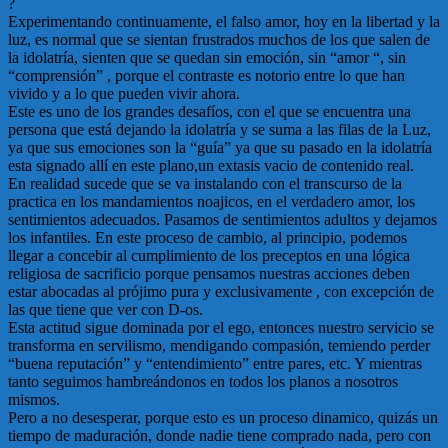
?
Experimentando continuamente, el falso amor, hoy en la libertad y la
luz, es normal que se sientan frustrados muchos de los que salen de
la idolatría, sienten que se quedan sin emoción, sin “amor “, sin
“comprensión” , porque el contraste es notorio entre lo que han
vivido y a lo que pueden vivir ahora.
Este es uno de los grandes desafíos, con el que se encuentra una
persona que está dejando la idolatría y se suma a las filas de la Luz,
ya que sus emociones son la “guía” ya que su pasado en la idolatría
esta signado allí en este plano,un extasis vacio de contenido real.
En realidad sucede que se va instalando con el transcurso de la
practica en los mandamientos noajicos, en el verdadero amor, los
sentimientos adecuados. Pasamos de sentimientos adultos y dejamos
los infantiles. En este proceso de cambio, al principio, podemos
llegar a concebir al cumplimiento de los preceptos en una lógica
religiosa de sacrificio porque pensamos nuestras acciones deben
estar abocadas al prójimo pura y exclusivamente , con excepción de
las que tiene que ver con D-os.
Esta actitud sigue dominada por el ego, entonces nuestro servicio se
transforma en servilismo, mendigando compasión, temiendo perder
“buena reputación” y “entendimiento” entre pares, etc. Y mientras
tanto seguimos hambreándonos en todos los planos a nosotros
mismos.
Pero a no desesperar, porque esto es un proceso dinamico, quizás un
tiempo de maduración, donde nadie tiene comprado nada, pero con