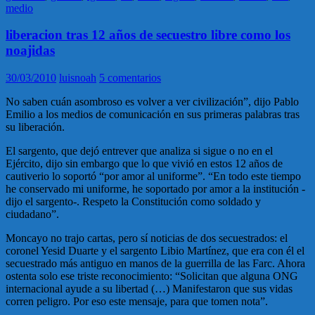
medio
liberacion tras 12 años de secuestro libre como los
noajidas
30/03/2010
luisnoah
5 comentarios
No saben cuán asombroso es volver a ver civilización”, dijo Pablo
Emilio a los medios de comunicación en sus primeras palabras tras
su liberación.
El sargento, que dejó entrever que analiza si sigue o no en el
Ejército, dijo sin embargo que lo que vivió en estos 12 años de
cautiverio lo soportó “por amor al uniforme”. “En todo este tiempo
he conservado mi uniforme, he soportado por amor a la institución -
dijo el sargento-. Respeto la Constitución como soldado y
ciudadano”.
Moncayo no trajo cartas, pero sí noticias de dos secuestrados: el
coronel Yesid Duarte y el sargento Libio Martínez, que era con él el
secuestrado más antiguo en manos de la guerrilla de las Farc. Ahora
ostenta solo ese triste reconocimiento: “Solicitan que alguna ONG
internacional ayude a su libertad (…) Manifestaron que sus vidas
corren peligro. Por eso este mensaje, para que tomen nota”.