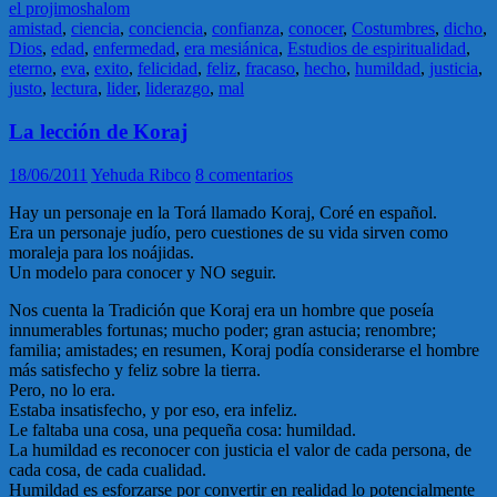
el projimo
shalom
amistad
,
ciencia
,
conciencia
,
confianza
,
conocer
,
Costumbres
,
dicho
,
Dios
,
edad
,
enfermedad
,
era mesiánica
,
Estudios de espiritualidad
,
eterno
,
eva
,
exito
,
felicidad
,
feliz
,
fracaso
,
hecho
,
humildad
,
justicia
,
justo
,
lectura
,
lider
,
liderazgo
,
mal
La lección de Koraj
18/06/2011
Yehuda Ribco
8 comentarios
Hay un personaje en la Torá llamado Koraj, Coré en español.
Era un personaje judío, pero cuestiones de su vida sirven como
moraleja para los noájidas.
Un modelo para conocer y NO seguir.
Nos cuenta la Tradición que Koraj era un hombre que poseía
innumerables fortunas; mucho poder; gran astucia; renombre;
familia; amistades; en resumen, Koraj podía considerarse el hombre
más satisfecho y feliz sobre la tierra.
Pero, no lo era.
Estaba insatisfecho, y por eso, era infeliz.
Le faltaba una cosa, una pequeña cosa: humildad.
La humildad es reconocer con justicia el valor de cada persona, de
cada cosa, de cada cualidad.
Humildad es esforzarse por convertir en realidad lo potencialmente