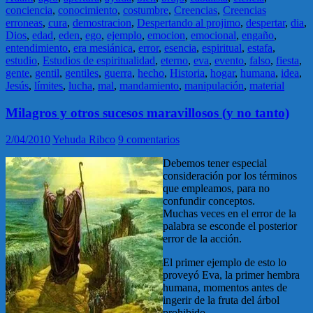
conciencia
,
conocimiento
,
costumbre
,
Creencias
,
Creencias
erroneas
,
cura
,
demostracion
,
Despertando al projimo
,
despertar
,
dia
,
Dios
,
edad
,
eden
,
ego
,
ejemplo
,
emocion
,
emocional
,
engaño
,
entendimiento
,
era mesiánica
,
error
,
esencia
,
espiritual
,
estafa
,
estudio
,
Estudios de espiritualidad
,
eterno
,
eva
,
evento
,
falso
,
fiesta
,
gente
,
gentil
,
gentiles
,
guerra
,
hecho
,
Historia
,
hogar
,
humana
,
idea
,
Jesús
,
límites
,
lucha
,
mal
,
mandamiento
,
manipulación
,
material
Milagros y otros sucesos maravillosos (y no tanto)
2/04/2010
Yehuda Ribco
9 comentarios
Debemos tener especial
consideración por los términos
que empleamos, para no
confundir conceptos.
Muchas veces en el error de la
palabra se esconde el posterior
error de la acción.
El primer ejemplo de esto lo
proveyó Eva, la primer hembra
humana, momentos antes de
ingerir de la fruta del árbol
prohibido.