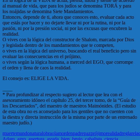
En la lógica de la VIDA se actúa, piensa, habla y siente de acuerdo
al manual de vida, que para los judíos se denomina TORÁ y para
los noájidas se denomina Siete Mandamientos.
Entonces, depende de ti, ahora que conoces esto, evaluar cada acto
que estás por hacer y no dejarte llevar ni por la rutina, ni por la
pasión, ni por la presión social, ni por las excusas que encubren la
realidad.
O vives con la lógica del constructor de Shalom, marcada por Dios
y legislada dentro de los mandamientos que te competen,
o vives en la lógica del universo, buscando el real beneficio pero sin
evaluar las consecuencias en el prójimo,
o vives según la lógica humana, a merced del EGO, que corrompe
el orden y llena de caos la realidad.
El consejo es: ELIGE LA VIDA.
____
* Para profundizar al respecto sugiero al lector que lea con el
asesoramiento idóneo el capítulo 25, del tercer tomo, de la “Guía de
los Descarriados”, del maestro de maestros Maimónides. (El estudio
de esta obra no es aconsejado para los gentiles que no cuenten con
la diestra y directa instrucción de la misma por parte de un entrenado
maestro judío.)
muerte
mundo
natural
obra
olam
orden
padre
paz
prójimo
realidad
regla
rela
Adam
,
agro
,
apertura
,
ayuda
,
bien
,
brujo
,
cabalista
,
ciencia
,