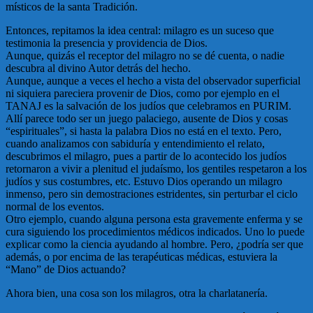
místicos de la santa Tradición.
Entonces, repitamos la idea central: milagro es un suceso que
testimonia la presencia y providencia de Dios.
Aunque, quizás el receptor del milagro no se dé cuenta, o nadie
descubra al divino Autor detrás del hecho.
Aunque, aunque a veces el hecho a vista del observador superficial
ni siquiera pareciera provenir de Dios, como por ejemplo en el
TANAJ es la salvación de los judíos que celebramos en PURIM.
Allí parece todo ser un juego palaciego, ausente de Dios y cosas
“espirituales”, si hasta la palabra Dios no está en el texto. Pero,
cuando analizamos con sabiduría y entendimiento el relato,
descubrimos el milagro, pues a partir de lo acontecido los judíos
retornaron a vivir a plenitud el judaísmo, los gentiles respetaron a los
judíos y sus costumbres, etc. Estuvo Dios operando un milagro
inmenso, pero sin demostraciones estridentes, sin perturbar el ciclo
normal de los eventos.
Otro ejemplo, cuando alguna persona esta gravemente enferma y se
cura siguiendo los procedimientos médicos indicados. Uno lo puede
explicar como la ciencia ayudando al hombre. Pero, ¿podría ser que
además, o por encima de las terapéuticas médicas, estuviera la
“Mano” de Dios actuando?
Ahora bien, una cosa son los milagros, otra la charlatanería.