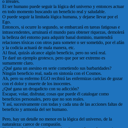
o irreales.
El ser humano puede seguir la lógica del universo y entonces actuar
en todo momento buscando un beneficio real y saludable.
O puede seguir la limitada lógica humana, y dejarse llevar por el
Ego.
Entonces, si ocurre lo segundo, se embarcará en tareas fatigosas e
intrascendentes, arruinará el mundo para obtener riquezas, demolerá
la belleza del entorno para adquirir banal dominio, mantendrá
relaciones tóxicas con otros para someter o ser sometido, por el afán
y la codicia actuará de mala manera, etc.
Al final, quizás alcance algún beneficio, pero no será real.
Te daré un ejemplo grotesco, pero que por ser extremo es
sumamente claro.
¿Qué gana un asesino en serie cometiendo sus barbaridades?
Ningún beneficio real, nada en sintonía con el Cosmos.
Ah, pero su enfermo EGO recibirá las enfermizas caricias de gozar
con el dolor y muerte de los inocentes.
¿Qué gana un drogadicto con su adicción?
Escapar, volar, disfrutar, cosas que puede él catalogar como
beneficios personales, pero que no son reales.
Y así, sucesivamente con todas y cada una de las acciones faltas de
beneficio y armonía del ser humano.
Pero, hay un detalle no menor en la lógica del universo, de la
naturaleza: carece de compasión.