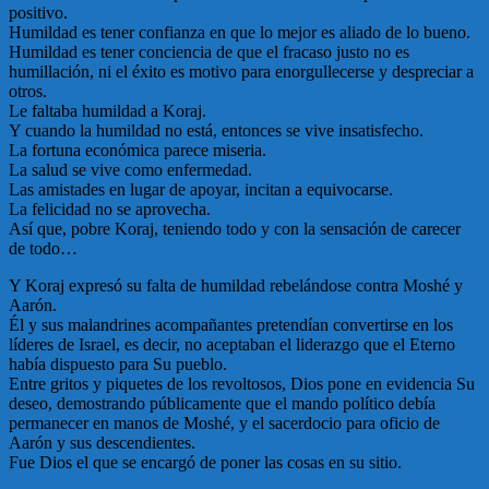
positivo.
Humildad es tener confianza en que lo mejor es aliado de lo bueno.
Humildad es tener conciencia de que el fracaso justo no es
humillación, ni el éxito es motivo para enorgullecerse y despreciar a
otros.
Le faltaba humildad a Koraj.
Y cuando la humildad no está, entonces se vive insatisfecho.
La fortuna económica parece miseria.
La salud se vive como enfermedad.
Las amistades en lugar de apoyar, incitan a equivocarse.
La felicidad no se aprovecha.
Así que, pobre Koraj, teniendo todo y con la sensación de carecer
de todo…
Y Koraj expresó su falta de humildad rebelándose contra Moshé y
Aarón.
Él y sus malandrines acompañantes pretendían convertirse en los
líderes de Israel, es decir, no aceptaban el liderazgo que el Eterno
había dispuesto para Su pueblo.
Entre gritos y piquetes de los revoltosos, Dios pone en evidencia Su
deseo, demostrando públicamente que el mando político debía
permanecer en manos de Moshé, y el sacerdocio para oficio de
Aarón y sus descendientes.
Fue Dios el que se encargó de poner las cosas en su sitio.