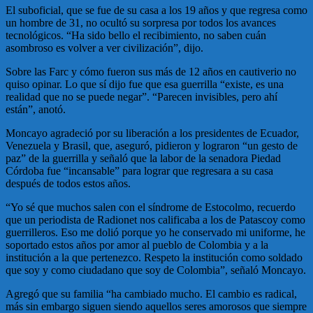
El suboficial, que se fue de su casa a los 19 años y que regresa como
un hombre de 31, no ocultó su sorpresa por todos los avances
tecnológicos. “Ha sido bello el recibimiento, no saben cuán
asombroso es volver a ver civilización”, dijo.
Sobre las Farc y cómo fueron sus más de 12 años en cautiverio no
quiso opinar. Lo que sí dijo fue que esa guerrilla “existe, es una
realidad que no se puede negar”. “Parecen invisibles, pero ahí
están”, anotó.
Moncayo agradeció por su liberación a los presidentes de Ecuador,
Venezuela y Brasil, que, aseguró, pidieron y lograron “un gesto de
paz” de la guerrilla y señaló que la labor de la senadora Piedad
Córdoba fue “incansable” para lograr que regresara a su casa
después de todos estos años.
“Yo sé que muchos salen con el síndrome de Estocolmo, recuerdo
que un periodista de Radionet nos calificaba a los de Patascoy como
guerrilleros. Eso me dolió porque yo he conservado mi uniforme, he
soportado estos años por amor al pueblo de Colombia y a la
institución a la que pertenezco. Respeto la institución como soldado
que soy y como ciudadano que soy de Colombia”, señaló Moncayo.
Agregó que su familia “ha cambiado mucho. El cambio es radical,
más sin embargo siguen siendo aquellos seres amorosos que siempre