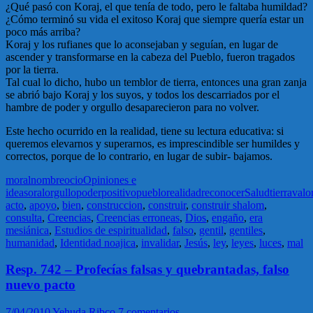
¿Qué pasó con Koraj, el que tenía de todo, pero le faltaba humildad?
¿Cómo terminó su vida el exitoso Koraj que siempre quería estar un
poco más arriba?
Koraj y los rufianes que lo aconsejaban y seguían, en lugar de
ascender y transformarse en la cabeza del Pueblo, fueron tragados
por la tierra.
Tal cual lo dicho, hubo un temblor de tierra, entonces una gran zanja
se abrió bajo Koraj y los suyos, y todos los descarriados por el
hambre de poder y orgullo desaparecieron para no volver.
Este hecho ocurrido en la realidad, tiene su lectura educativa: si
queremos elevarnos y superarnos, es imprescindible ser humildes y
correctos, porque de lo contrario, en lugar de subir- bajamos.
moral
nombre
ocio
Opiniones e
ideas
oral
orgullo
poder
positivo
pueblo
realidad
reconocer
Salud
tierra
valo
acto
,
apoyo
,
bien
,
construccion
,
construir
,
construir shalom
,
consulta
,
Creencias
,
Creencias erroneas
,
Dios
,
engaño
,
era
mesiánica
,
Estudios de espiritualidad
,
falso
,
gentil
,
gentiles
,
humanidad
,
Identidad noajica
,
invalidar
,
Jesús
,
ley
,
leyes
,
luces
,
mal
Resp. 742 – Profecías falsas y quebrantadas, falso
nuevo pacto
7/04/2010
Yehuda Ribco
7 comentarios