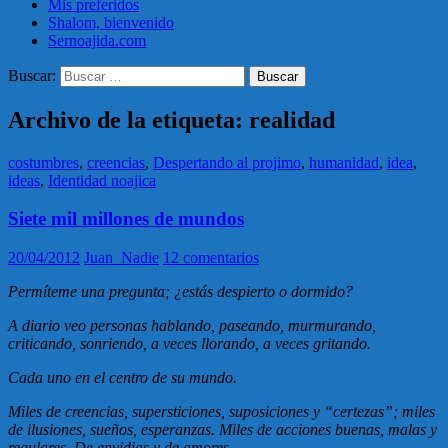
Mis preferidos
Shalom, bienvenido
Sernoajida.com
Buscar:
Archivo de la etiqueta: realidad
costumbres
,
creencias
,
Despertando al projimo
,
humanidad
,
idea
,
ideas
,
Identidad noajica
Siete mil millones de mundos
20/04/2012
Juan_Nadie
12 comentarios
Permíteme una pregunta; ¿estás despierto o dormido?
A diario veo personas hablando, paseando, murmurando,
criticando, sonriendo, a veces llorando, a veces gritando.
Cada uno en el centro de su mundo.
Miles de creencias, supersticiones, suposiciones y “certezas”; miles
de ilusiones, sueños, esperanzas. Miles de acciones buenas, malas y
regulares. De envidias y de amores.