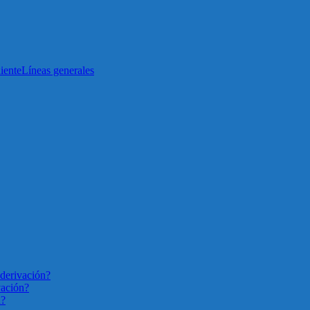
iente
Líneas generales
derivación?
vación?
n?