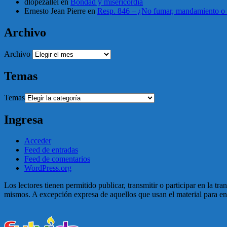
dlopezallel
en
Bondad y misericordia
Ernesto Jean Pierre
en
Resp. 846 – ¿No fumar, mandamiento o 
Archivo
Archivo
Temas
Temas
Ingresa
Acceder
Feed de entradas
Feed de comentarios
WordPress.org
Los lectores tienen permitido publicar, transmitir o participar en la tr
mismos. A excepción expresa de aquellos que usan el material para enga