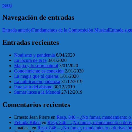
pesaj
Navegación de entradas
Entrada anterior
Fundamentos de la Composición Musical
Entrada sigu
Entradas recientes
Noajismo y pandemia
6/04/2020
La locura de la fe
3/01/2020
Magia y lo sobrenatural
3/01/2020
Conocimiento es conexión
2/01/2020
La magia que tú quieras
1/01/2020
La nulificación poderosa
31/12/2019
Para salir del abismo
30/12/2019
Sumar luces a la Menorá
27/12/2019
Comentarios recientes
Ernesto Jean Pierre
en
Resp. 846 – ¿No fumar, mandamiento o 
Yehuda Ribco
en
Resp. 846 – ¿No fumar, mandamiento o deri
_matias_
en
Resp. 846 – ¿No fumar, mandamiento o derivació