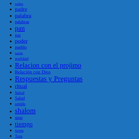
orden
padre
palabra
palabras
pan
paz
poder
pueblo
razón
realidad
Relacion con el projimo
Relación con Dios
Respuestas y Preguntas
ritual
Salud
Salud
sentido
shalom
siete
tiempo
tierra
Tora