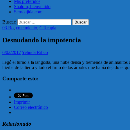
Mis preferidos
Shalom, bienvenido
Sernoajida.com
Buscar:
03 Bo
,
crecimiento
,
CTerapia
Desnudando la impotencia
6/02/2017
Yehuda Ribco
llegó el turno a la langosta, una nube densa y tremenda de animalitos q
hierba de la tierra y todo el fruto de los árboles que había dejado el g
Comparte esto:
Imprimir
Correo electrónico
Relacionado