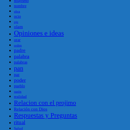
noajismo
nombre
obra
ocio
ojo
olam
Opiniones e ideas
orar
orden
padre
palabra
palabras
pan
paz
poder
pueblo
razón
realidad
Relacion con el projimo
Relación con Dios
Respuestas y Preguntas
ritual
Salud