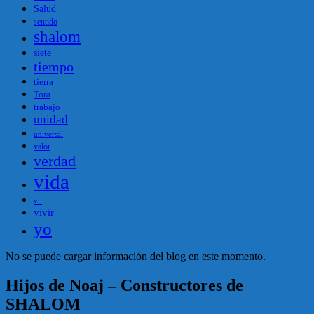
Salud
sentido
shalom
siete
tiempo
tierra
Tora
trabajo
unidad
universal
valor
verdad
vida
vil
vivir
yo
No se puede cargar información del blog en este momento.
Hijos de Noaj – Constructores de
SHALOM