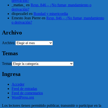
derivación?
_matias_
en
Resp. 846 – ¿No fumar, mandamiento o
derivación?
dlopezallel
en
Bondad y misericordia
Ernesto Jean Pierre
en
Resp. 846 – ¿No fumar, mandamiento
o derivación?
Archivo
Archivo
Temas
Temas
Ingresa
Acceder
Feed de entradas
Feed de comentarios
WordPress.org
Los lectores tienen permitido publicar, transmitir o participar en la