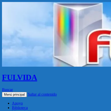
FULVIDA
Buscar
Saltar al contenido
Menú principal
Apoyo
Biblioteca