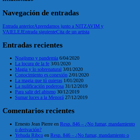
Navegación de entradas
Entrada anterior
Aprendamos junto a NITZAVIM y
VAIELEJ
Entrada siguiente
Cita de un artista
Entradas recientes
Noajismo y pandemia
6/04/2020
La locura de la fe
3/01/2020
Magia y lo sobrenatural
3/01/2020
Conocimiento es conexión
2/01/2020
La magia que tú quieras
1/01/2020
La nulificación poderosa
31/12/2019
Para salir del abismo
30/12/2019
Sumar luces a la Menorá
27/12/2019
Comentarios recientes
Ernesto Jean Pierre
en
Resp. 846 – ¿No fumar, mandamiento
o derivación?
Yehuda Ribco
en
Resp. 846 – ¿No fumar, mandamiento o