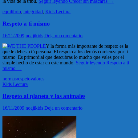
la vida de la tribu.
Seguir leyendo
Crecer sin máscaras
→
equilibrio
,
integridad
,
Kids Lectura
Respeto a ti mismo
16/11/2009
noajikids
Deja un comentario
Y la forma más importante de respeto es la
que le debes a tú persona. El respeto a los demás comienza por ti
mismo. Es primordial que descubras lo mucho que vales por el
simple hecho de estar en este mundo.
Seguir leyendo
Respeto a ti
mismo
→
normas
respeto
valores
Kids Lectura
Respeto al planeta y los animales
16/11/2009
noajikids
Deja un comentario