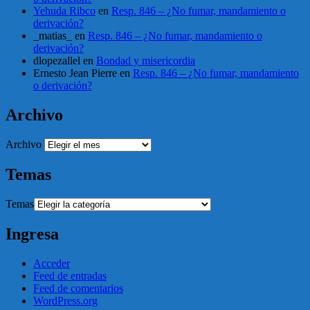
Yehuda Ribco
en
Resp. 846 – ¿No fumar, mandamiento o
derivación?
_matias_
en
Resp. 846 – ¿No fumar, mandamiento o
derivación?
dlopezallel
en
Bondad y misericordia
Ernesto Jean Pierre
en
Resp. 846 – ¿No fumar, mandamiento
o derivación?
Archivo
Archivo
Temas
Temas
Ingresa
Acceder
Feed de entradas
Feed de comentarios
WordPress.org