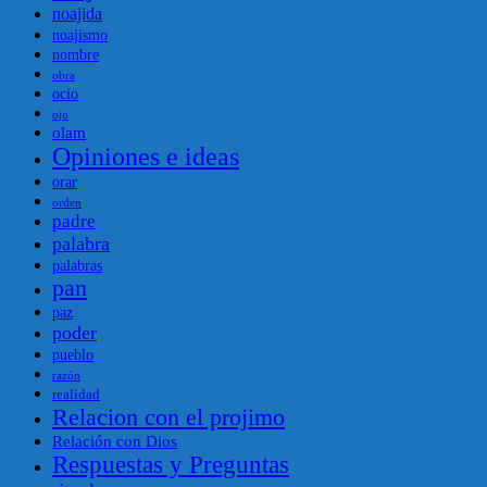
noajida
noajismo
nombre
obra
ocio
ojo
olam
Opiniones e ideas
orar
orden
padre
palabra
palabras
pan
paz
poder
pueblo
razón
realidad
Relacion con el projimo
Relación con Dios
Respuestas y Preguntas