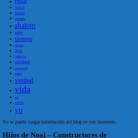
ritual
Salud
Salud
sentido
shalom
siete
tiempo
tierra
Tora
trabajo
unidad
universal
valor
verdad
vida
vil
vivir
yo
No se puede cargar información del blog en este momento.
Hijos de Noaj – Constructores de