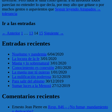
divertirse. Pero nada le salía como quería: a su alrededor todos
parecían no entender lo que decía, por muy alto que gritase o por
muchos gestos o aspavientos que
Seguir leyendo
Atrapados
→
tolerancia
Ir a las entradas
← Anterior
1
…
13
14
15
Siguiente →
Entradas recientes
Noajismo y pandemia
6/04/2020
La locura de la fe
3/01/2020
Magia y lo sobrenatural
3/01/2020
Conocimiento es conexión
2/01/2020
La magia que tú quieras
1/01/2020
La nulificación poderosa
31/12/2019
Para salir del abismo
30/12/2019
Sumar luces a la Menorá
27/12/2019
Comentarios recientes
Ernesto Jean Pierre
en
Resp. 846 – ¿No fumar, mandamiento
o derivación?