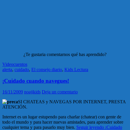
¿Te gustaria comentarnos qué has aprendido?
Videocuentos
alerta
,
cuidado
,
El consejo diario
,
Kids Lectura
¡Cuidado cuando navegues!
16/11/2009
noajikids
Deja un comentario
SI CHATEAS y NAVEGAS POR INTERNET, PRESTA
ATENCIÓN.
Internet es un lugar estupendo para charlar (chatear) con gente de
todo el mundo y para hacer nuevas amistades, para aprender sobre
cualquier tema y para pasarlo muy bien.
Seguir leyendo
¡Cuidado