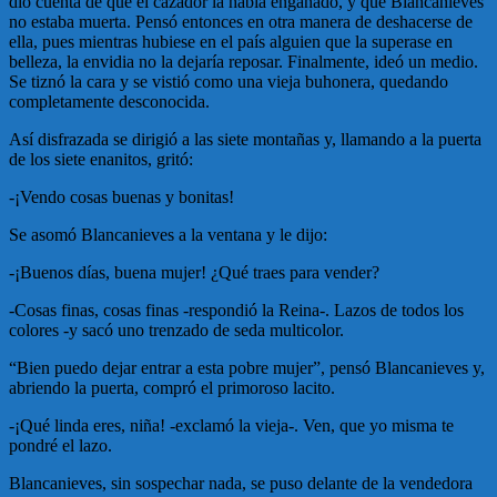
dio cuenta de que el cazador la había engañado, y que Blancanieves
no estaba muerta. Pensó entonces en otra manera de deshacerse de
ella, pues mientras hubiese en el país alguien que la superase en
belleza, la envidia no la dejaría reposar. Finalmente, ideó un medio.
Se tiznó la cara y se vistió como una vieja buhonera, quedando
completamente desconocida.
Así disfrazada se dirigió a las siete montañas y, llamando a la puerta
de los siete enanitos, gritó:
-¡Vendo cosas buenas y bonitas!
Se asomó Blancanieves a la ventana y le dijo:
-¡Buenos días, buena mujer! ¿Qué traes para vender?
-Cosas finas, cosas finas -respondió la Reina-. Lazos de todos los
colores -y sacó uno trenzado de seda multicolor.
“Bien puedo dejar entrar a esta pobre mujer”, pensó Blancanieves y,
abriendo la puerta, compró el primoroso lacito.
-¡Qué linda eres, niña! -exclamó la vieja-. Ven, que yo misma te
pondré el lazo.
Blancanieves, sin sospechar nada, se puso delante de la vendedora