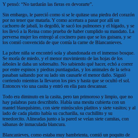
Y pensó: “No tardarán las fieras en devorarte”.
Sin embargo, le pareció como si se le quitase una piedra del corazón
por no tener que matarla. Y como acertara a pasar por allí un
cachorro de jabalí, lo degolló, le sacó los pulmones y el hígado, y se
los llevó a la Reina como prueba de haber cumplido su mandato. La
perversa mujer los entregó al cocinero para que se los guisara, y se
los comió convencida de que comía la carne de Blancanieves.
La pobre niña se encontró sola y abandonada en el inmenso bosque.
Se moría de miedo, y el menor movimiento de las hojas de los
árboles le daba un sobresalto. No sabiendo qué hacer, echó a correr
por entre espinos y piedras puntiagudas, y los animales de la selva
pasaban saltando por su lado sin causarle el menor daño. Siguió
corriendo mientras la llevaron los pies y hasta que se ocultó el sol.
Entonces vio una casita y entró en ella para descansar.
Todo era diminuto en la casita, pero tan primoroso y limpio, que no
hay palabras para describirlo. Había una mesita cubierta con un
mantel blanquísimo, con siete minúsculos platitos y siete vasitos; y al
lado de cada platito había su cucharilla, su cuchillito y su
tenedorcito. Alineadas junto a la pared se veían siete camitas, con
sábanas de inmaculada blancura.
Blancanieves, como estaba muy hambrienta, comió un poquito de