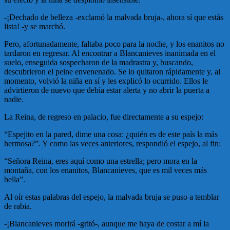
-¡Dechado de belleza -exclamó la malvada bruja-, ahora sí que estás
lista! -y se marchó.
Pero, afortunadamente, faltaba poco para la noche, y los enanitos no
tardaron en regresar. Al encontrar a Blancanieves inanimada en el
suelo, enseguida sospecharon de la madrastra y, buscando,
descubrieron el peine envenenado. Se lo quitaron rápidamente y, al
momento, volvió la niña en sí y les explicó lo ocurrido. Ellos le
advirtieron de nuevo que debía estar alerta y no abrir la puerta a
nadie.
La Reina, de regreso en palacio, fue directamente a su espejo:
“Espejito en la pared, dime una cosa: ¿quién es de este país la más
hermosa?”. Y como las veces anteriores, respondió el espejo, al fin:
“Señora Reina, eres aquí como una estrella; pero mora en la
montaña, con los enanitos, Blancanieves, que es mil veces más
bella”.
Al oír estas palabras del espejo, la malvada bruja se puso a temblar
de rabia.
-¡Blancanieves morirá -gritó-, aunque me haya de costar a mí la