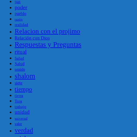
paz
poder
pueblo
razón
realidad
Relacion con el projimo
Relación con Dios
Respuestas y Preguntas
ritual
Salud
Salud
sentido
shalom
siete
tiempo
tierra
Tora
trabajo
unidad
universal
valor
verdad