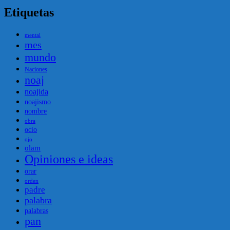
Etiquetas
mental
mes
mundo
Naciones
noaj
noajida
noajismo
nombre
obra
ocio
ojo
olam
Opiniones e ideas
orar
orden
padre
palabra
palabras
pan