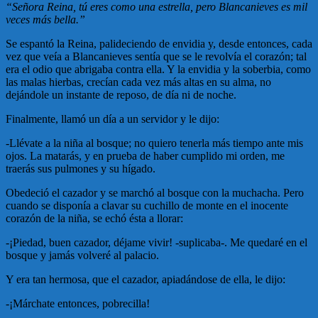
“Señora Reina, tú eres como una estrella, pero Blancanieves es mil
veces más bella.”
Se espantó la Reina, palideciendo de envidia y, desde entonces, cada
vez que veía a Blancanieves sentía que se le revolvía el corazón; tal
era el odio que abrigaba contra ella. Y la envidia y la soberbia, como
las malas hierbas, crecían cada vez más altas en su alma, no
dejándole un instante de reposo, de día ni de noche.
Finalmente, llamó un día a un servidor y le dijo:
-Llévate a la niña al bosque; no quiero tenerla más tiempo ante mis
ojos. La matarás, y en prueba de haber cumplido mi orden, me
traerás sus pulmones y su hígado.
Obedeció el cazador y se marchó al bosque con la muchacha. Pero
cuando se disponía a clavar su cuchillo de monte en el inocente
corazón de la niña, se echó ésta a llorar:
-¡Piedad, buen cazador, déjame vivir! -suplicaba-. Me quedaré en el
bosque y jamás volveré al palacio.
Y era tan hermosa, que el cazador, apiadándose de ella, le dijo:
-¡Márchate entonces, pobrecilla!