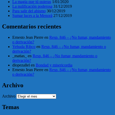
La magia que tú quieras
1/01/2020
La nulificación poderosa
31/12/2019
Para salir del abismo
30/12/2019
Sumar luces a la Menorá
27/12/2019
Comentarios recientes
Ernesto Jean Pierre
en
Resp. 846 – ¿No fumar, mandamiento
o derivación?
Yehuda Ribco
en
Resp. 846 – ¿No fumar, mandamiento o
derivación?
_matias_
en
Resp. 846 – ¿No fumar, mandamiento o
derivación?
dlopezallel
en
Bondad y misericordia
Ernesto Jean Pierre
en
Resp. 846 – ¿No fumar, mandamiento
o derivación?
Archivo
Archivo
Temas