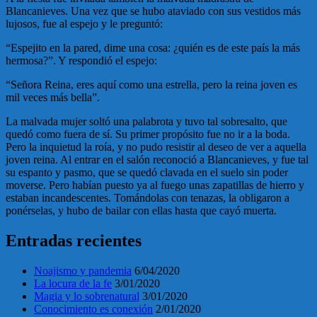
Blancanieves. Una vez que se hubo ataviado con sus vestidos más
lujosos, fue al espejo y le preguntó:
“Espejito en la pared, dime una cosa: ¿quién es de este país la más
hermosa?”. Y respondió el espejo:
“Señora Reina, eres aquí como una estrella, pero la reina joven es
mil veces más bella”.
La malvada mujer soltó una palabrota y tuvo tal sobresalto, que
quedó como fuera de sí. Su primer propósito fue no ir a la boda.
Pero la inquietud la roía, y no pudo resistir al deseo de ver a aquella
joven reina. Al entrar en el salón reconoció a Blancanieves, y fue tal
su espanto y pasmo, que se quedó clavada en el suelo sin poder
moverse. Pero habían puesto ya al fuego unas zapatillas de hierro y
estaban incandescentes. Tomándolas con tenazas, la obligaron a
ponérselas, y hubo de bailar con ellas hasta que cayó muerta.
Entradas recientes
Noajismo y pandemia
6/04/2020
La locura de la fe
3/01/2020
Magia y lo sobrenatural
3/01/2020
Conocimiento es conexión
2/01/2020