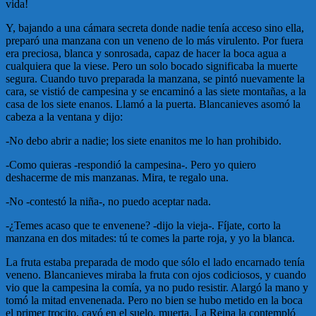
vida!
Y, bajando a una cámara secreta donde nadie tenía acceso sino ella,
preparó una manzana con un veneno de lo más virulento. Por fuera
era preciosa, blanca y sonrosada, capaz de hacer la boca agua a
cualquiera que la viese. Pero un solo bocado significaba la muerte
segura. Cuando tuvo preparada la manzana, se pintó nuevamente la
cara, se vistió de campesina y se encaminó a las siete montañas, a la
casa de los siete enanos. Llamó a la puerta. Blancanieves asomó la
cabeza a la ventana y dijo:
-No debo abrir a nadie; los siete enanitos me lo han prohibido.
-Como quieras -respondió la campesina-. Pero yo quiero
deshacerme de mis manzanas. Mira, te regalo una.
-No -contestó la niña-, no puedo aceptar nada.
-¿Temes acaso que te envenene? -dijo la vieja-. Fíjate, corto la
manzana en dos mitades: tú te comes la parte roja, y yo la blanca.
La fruta estaba preparada de modo que sólo el lado encarnado tenía
veneno. Blancanieves miraba la fruta con ojos codiciosos, y cuando
vio que la campesina la comía, ya no pudo resistir. Alargó la mano y
tomó la mitad envenenada. Pero no bien se hubo metido en la boca
el primer trocito, cayó en el suelo, muerta. La Reina la contempló