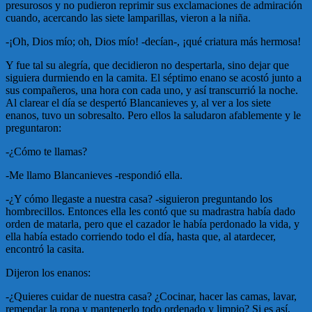
presurosos y no pudieron reprimir sus exclamaciones de admiración
cuando, acercando las siete lamparillas, vieron a la niña.
-¡Oh, Dios mío; oh, Dios mío! -decían-, ¡qué criatura más hermosa!
Y fue tal su alegría, que decidieron no despertarla, sino dejar que
siguiera durmiendo en la camita. El séptimo enano se acostó junto a
sus compañeros, una hora con cada uno, y así transcurrió la noche.
Al clarear el día se despertó Blancanieves y, al ver a los siete
enanos, tuvo un sobresalto. Pero ellos la saludaron afablemente y le
preguntaron:
-¿Cómo te llamas?
-Me llamo Blancanieves -respondió ella.
-¿Y cómo llegaste a nuestra casa? -siguieron preguntando los
hombrecillos. Entonces ella les contó que su madrastra había dado
orden de matarla, pero que el cazador le había perdonado la vida, y
ella había estado corriendo todo el día, hasta que, al atardecer,
encontró la casita.
Dijeron los enanos:
-¿Quieres cuidar de nuestra casa? ¿Cocinar, hacer las camas, lavar,
remendar la ropa y mantenerlo todo ordenado y limpio? Si es así,