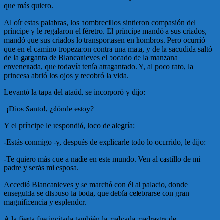
que más quiero.
Al oír estas palabras, los hombrecillos sintieron compasión del
príncipe y le regalaron el féretro. El príncipe mandó a sus criados,
mandó que sus criados lo transportasen en hombros. Pero ocurrió
que en el camino tropezaron contra una mata, y de la sacudida saltó
de la garganta de Blancanieves el bocado de la manzana
envenenada, que todavía tenía atragantado. Y, al poco rato, la
princesa abrió los ojos y recobró la vida.
Levantó la tapa del ataúd, se incorporó y dijo:
-¡Dios Santo!, ¿dónde estoy?
Y el príncipe le respondió, loco de alegría:
-Estás conmigo -y, después de explicarle todo lo ocurrido, le dijo:
-Te quiero más que a nadie en este mundo. Ven al castillo de mi
padre y serás mi esposa.
Accedió Blancanieves y se marchó con él al palacio, donde
enseguida se dispuso la boda, que debía celebrarse con gran
magnificencia y esplendor.
A la fiesta fue invitada también la malvada madrastra de