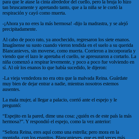
para que le atase la cinta alrededor del cuello, pero la bruja lo hizo
tan bruscamente y apretando tanto, que a la niña se le cortó la
respiración y cayó como muerta.
-¡Ahora ya no eres la más hermosa! -dijo la madrastra, y se alejó
precipitadamente.
Al cabo de poco rato, ya anochecido, regresaron los siete enanos.
Imagínense su susto cuando vieron tendida en el suelo a su querida
Blancanieves, sin moverse, como muerta. Corrieron a incorporarla y
viendo que el lazo le apretaba el cuello, se apresuraron a cortarlo. La
niña comenzó a respirar levemente, y poco a poco fue volviendo en
sí. Al oír los enanos lo que había sucedido, le dijeron:
-La vieja vendedora no era otra que la malvada Reina. Guárdate
muy bien de dejar entrar a nadie, mientras nosotros estemos
ausentes.
La mala mujer, al llegar a palacio, corrió ante el espejo y le
preguntó:
“Espejito en la pared, dime una cosa: ¿quién es de este país la más
hermosa?”. Y respondió el espejo, como la vez anterior:
“Señora Reina, eres aquí como una estrella; pero mora en la
montaña, con los enanitos, Blancanieves, que es mil veces más