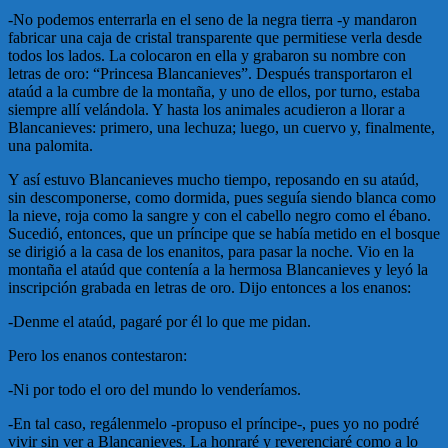
-No podemos enterrarla en el seno de la negra tierra -y mandaron
fabricar una caja de cristal transparente que permitiese verla desde
todos los lados. La colocaron en ella y grabaron su nombre con
letras de oro: “Princesa Blancanieves”. Después transportaron el
ataúd a la cumbre de la montaña, y uno de ellos, por turno, estaba
siempre allí velándola. Y hasta los animales acudieron a llorar a
Blancanieves: primero, una lechuza; luego, un cuervo y, finalmente,
una palomita.
Y así estuvo Blancanieves mucho tiempo, reposando en su ataúd,
sin descomponerse, como dormida, pues seguía siendo blanca como
la nieve, roja como la sangre y con el cabello negro como el ébano.
Sucedió, entonces, que un príncipe que se había metido en el bosque
se dirigió a la casa de los enanitos, para pasar la noche. Vio en la
montaña el ataúd que contenía a la hermosa Blancanieves y leyó la
inscripción grabada en letras de oro. Dijo entonces a los enanos:
-Denme el ataúd, pagaré por él lo que me pidan.
Pero los enanos contestaron:
-Ni por todo el oro del mundo lo venderíamos.
-En tal caso, regálenmelo -propuso el príncipe-, pues yo no podré
vivir sin ver a Blancanieves. La honraré y reverenciaré como a lo