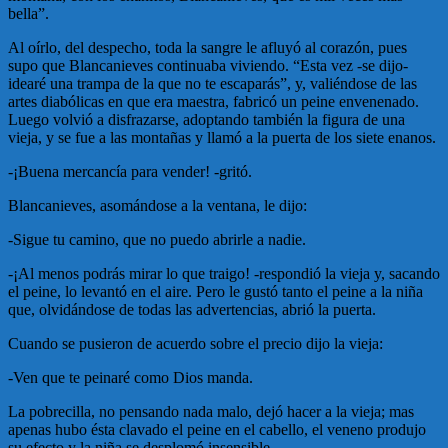
bella”.
Al oírlo, del despecho, toda la sangre le afluyó al corazón, pues
supo que Blancanieves continuaba viviendo. “Esta vez -se dijo-
idearé una trampa de la que no te escaparás”, y, valiéndose de las
artes diabólicas en que era maestra, fabricó un peine envenenado.
Luego volvió a disfrazarse, adoptando también la figura de una
vieja, y se fue a las montañas y llamó a la puerta de los siete enanos.
-¡Buena mercancía para vender! -gritó.
Blancanieves, asomándose a la ventana, le dijo:
-Sigue tu camino, que no puedo abrirle a nadie.
-¡Al menos podrás mirar lo que traigo! -respondió la vieja y, sacando
el peine, lo levantó en el aire. Pero le gustó tanto el peine a la niña
que, olvidándose de todas las advertencias, abrió la puerta.
Cuando se pusieron de acuerdo sobre el precio dijo la vieja:
-Ven que te peinaré como Dios manda.
La pobrecilla, no pensando nada malo, dejó hacer a la vieja; mas
apenas hubo ésta clavado el peine en el cabello, el veneno produjo
su efecto y la niña se desplomó insensible.