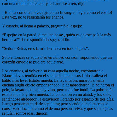
con una mirada de rencor, y, echándose a reír, dijo:
-¡Blanca como la nieve; roja como la sangre; negra como el ébano!
Esta vez, no te resucitarán los enanos.
Y cuando, al llegar a palacio, preguntó al espejo:
“Espejito en la pared, dime una cosa: ¿quién es de este país la más
hermosa?”. Le respondió el espejo, al fin:
“Señora Reina, eres la más hermosa en todo el país”.
Sólo entonces se aquietó su envidioso corazón, suponiendo que un
corazón envidioso pudiera aquietarse.
Los enanitos, al volver a su casa aquella noche, encontraron a
Blancanieves tendida en el suelo, sin que de sus labios saliera el
hálito más leve. Estaba muerta. La levantaron, miraron si tenía
encima algún objeto emponzoñado, la desabrocharon, le peinaron el
pelo, la lavaron con agua y vino, pero todo fue inútil. La pobre niña
estaba muerta y bien muerta. La colocaron en un ataúd, y los siete,
sentándose alrededor, la estuvieron llorando por espacio de tres días.
Luego pensaron en darle sepultura; pero viendo que el cuerpo se
conservaba lozano, como el de una persona viva, y que sus mejillas
seguían sonrosadas, dijeron: