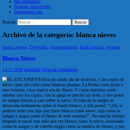
Mis preferidos
Shalom, bienvenido
Sernoajida.com
Buscar:
Archivo de la categoría: blanca nieves
blanca nieves
,
Diversión
,
entretenimiento
,
Kids Lectura
,
lecturas
Blanca Nieves
13/11/2009
noajikids
Deja un comentario
Era un crudo día de invierno, y los copos de
nieve caían del cielo como blancas plumas. La Reina cosía junto a
una ventana, cuyo marco era de ébano. Y como mientras cosía
miraba caer los copos, con la aguja se pinchó un dedo, y tres gotas
de sangre fueron a caer sobre la nieve. El rojo de la sangre se
destacaba bellamente sobre el fondo blanco, y ella pensó: “¡Ah, si
pudiere tener una hija que fuere blanca como nieve, roja como la
sangre y negra como el ébano de esta ventana!”. No mucho tiempo
después le nació una niña que era blanca como la nieve, sonrosada
como la sangre y de cabello negro como la madera de ébano; y por