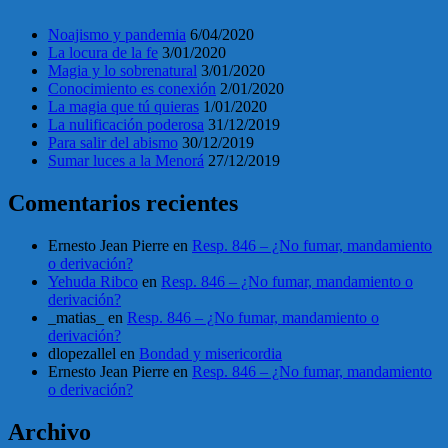
Noajismo y pandemia
6/04/2020
La locura de la fe
3/01/2020
Magia y lo sobrenatural
3/01/2020
Conocimiento es conexión
2/01/2020
La magia que tú quieras
1/01/2020
La nulificación poderosa
31/12/2019
Para salir del abismo
30/12/2019
Sumar luces a la Menorá
27/12/2019
Comentarios recientes
Ernesto Jean Pierre
en
Resp. 846 – ¿No fumar, mandamiento
o derivación?
Yehuda Ribco
en
Resp. 846 – ¿No fumar, mandamiento o
derivación?
_matias_
en
Resp. 846 – ¿No fumar, mandamiento o
derivación?
dlopezallel
en
Bondad y misericordia
Ernesto Jean Pierre
en
Resp. 846 – ¿No fumar, mandamiento
o derivación?
Archivo