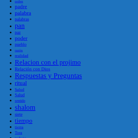
orden
padre
palabra
palabras
pan
paz
poder
pueblo
razón
realidad
Relacion con el projimo
Relación con Dios
Respuestas y Preguntas
ritual
Salud
Salud
sentido
shalom
siete
tiempo
tierra
Tora