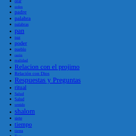
orar
orden
padre
palabra
palabras
pan
paz
poder
pueblo
razón
realidad
Relacion con el projimo
Relación con Dios
Respuestas y Preguntas
ritual
Salud
Salud
sentido
shalom
siete
tiempo
tierra