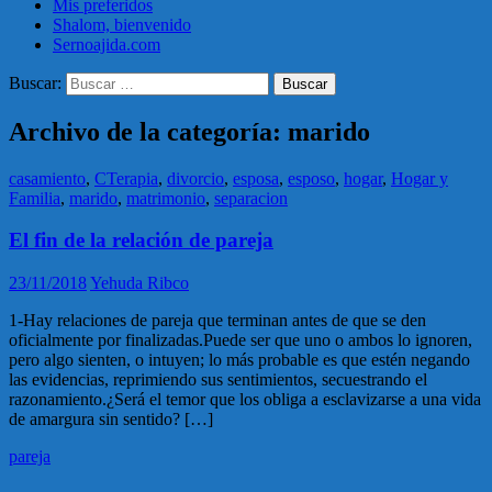
Mis preferidos
Shalom, bienvenido
Sernoajida.com
Buscar:
Archivo de la categoría: marido
casamiento
,
CTerapia
,
divorcio
,
esposa
,
esposo
,
hogar
,
Hogar y
Familia
,
marido
,
matrimonio
,
separacion
El fin de la relación de pareja
23/11/2018
Yehuda Ribco
1-Hay relaciones de pareja que terminan antes de que se den
oficialmente por finalizadas.Puede ser que uno o ambos lo ignoren,
pero algo sienten, o intuyen; lo más probable es que estén negando
las evidencias, reprimiendo sus sentimientos, secuestrando el
razonamiento.¿Será el temor que los obliga a esclavizarse a una vida
de amargura sin sentido? […]
pareja