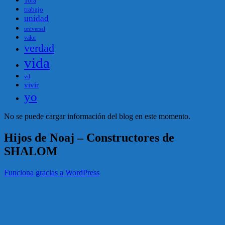
Tora
trabajo
unidad
universal
valor
verdad
vida
vil
vivir
yo
No se puede cargar información del blog en este momento.
Hijos de Noaj – Constructores de
SHALOM
Funciona gracias a WordPress