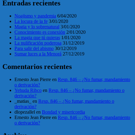
Entradas recientes
Noajismo y pandemia
6/04/2020
La locura de la fe
3/01/2020
Magia y lo sobrenatural
3/01/2020
Conocimiento es conexión
2/01/2020
La magia que tú quieras
1/01/2020
La nulificación poderosa
31/12/2019
Para salir del abismo
30/12/2019
Sumar luces a la Menorá
27/12/2019
Comentarios recientes
Ernesto Jean Pierre
en
Resp. 846 – ¿No fumar, mandamiento
o derivación?
Yehuda Ribco
en
Resp. 846 – ¿No fumar, mandamiento o
derivación?
_matias_
en
Resp. 846 – ¿No fumar, mandamiento o
derivación?
dlopezallel
en
Bondad y misericordia
Ernesto Jean Pierre
en
Resp. 846 – ¿No fumar, mandamiento
o derivación?