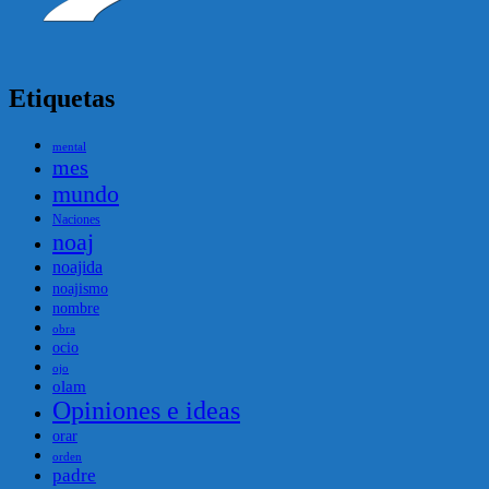
Etiquetas
mental
mes
mundo
Naciones
noaj
noajida
noajismo
nombre
obra
ocio
ojo
olam
Opiniones e ideas
orar
orden
padre