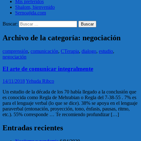
Mis preferidos
Shalom, bienvenido
Sernoajida.com
Buscar:
Archivo de la categoría: negociación
comprensión
,
comunicación
,
CTerapia
,
dialogo
,
estudio
,
negociación
El arte de comunicar integralmente
14/11/2018
Yehuda Ribco
Un estudio de la década de los 70 había llegado a la conclusión que
es conocida como Regla de Mehrabian o Regla del 7-38-55 . 7% es
para el lenguaje verbal (lo que se dice). 38% se apoya en el lenguaje
paraverbal (entonación, proyección, tono, énfasis, pausas, ritmo,
etc.). 55% corresponde … Te recomiendo profundizar […]
Entradas recientes