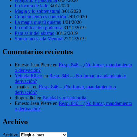
Noajismo y pandemia
6/04/2020
La locura de la fe
3/01/2020
Magia y lo sobrenatural
3/01/2020
Conocimiento es conexión
2/01/2020
La magia que tú quieras
1/01/2020
La nulificación poderosa
31/12/2019
Para salir del abismo
30/12/2019
Sumar luces a la Menorá
27/12/2019
Comentarios recientes
Ernesto Jean Pierre
en
Resp. 846 – ¿No fumar, mandamiento
o derivación?
Yehuda Ribco
en
Resp. 846 – ¿No fumar, mandamiento o
derivación?
_matias_
en
Resp. 846 – ¿No fumar, mandamiento o
derivación?
dlopezallel
en
Bondad y misericordia
Ernesto Jean Pierre
en
Resp. 846 – ¿No fumar, mandamiento
o derivación?
Archivo
Archivo