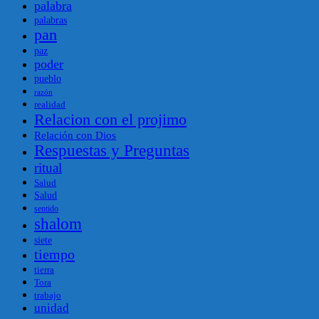
palabra
palabras
pan
paz
poder
pueblo
razón
realidad
Relacion con el projimo
Relación con Dios
Respuestas y Preguntas
ritual
Salud
Salud
sentido
shalom
siete
tiempo
tierra
Tora
trabajo
unidad