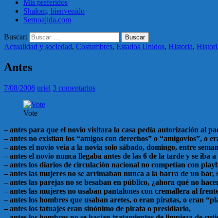
Mis preferidos
Shalom, bienvenido
Sernoajida.com
Buscar:
Actualidad y sociedad
,
Costumbres
,
Estados Unidos
,
Historia
,
Histor
Antes
7/08/2008
uriel
3 comentarios
Vote
– antes para que el novio visitara la casa pedía autorización al p
– antes no existían los “amigos con derechos” o “amigovios”, o e
– antes el novio veía a la novia solo sábado, domingo, entre sem
– antes el novio nunca llegaba antes de las 6 de la tarde y se iba
– antes los diarios de circulación nacional no competían con playb
– antes las mujeres no se arrimaban nunca a la barra de un bar, 
– antes las parejas no se besaban en público, ¿ahora qué no hace
– antes las mujeres no usaban pantalones con cremallera al frente,
– antes los hombres que usaban aretes, o eran piratas, o eran “pl
– antes los tatuajes eran sinónimo de pirata o presidiario,
– antes los hombres no se hacían tratamientos de limpieza de cuti