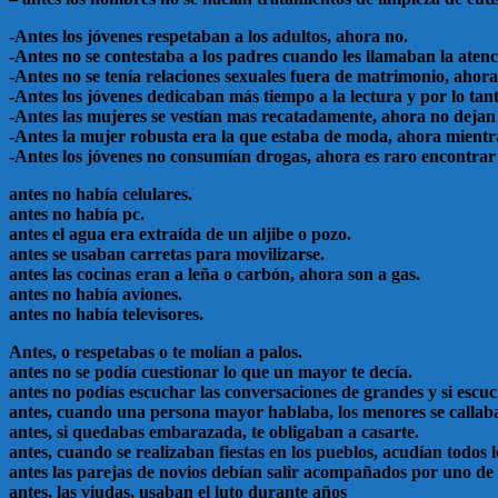
-Antes los jóvenes respetaban a los adultos, ahora no.
-Antes no se contestaba a los padres cuando les llamaban la atenc
-Antes no se tenía relaciones sexuales fuera de matrimonio, ahora
-Antes los jóvenes dedicaban más tiempo a la lectura y por lo tan
-Antes las mujeres se vestían mas recatadamente, ahora no dejan
-Antes la mujer robusta era la que estaba de moda, ahora mientr
-Antes los jóvenes no consumían drogas, ahora es raro encontrar
antes no había celulares.
antes no había pc.
antes el agua era extraída de un aljibe o pozo.
antes se usaban carretas para movilizarse.
antes las cocinas eran a leña o carbón, ahora son a gas.
antes no había aviones.
antes no había televisores.
Antes, o respetabas o te molían a palos.
antes no se podía cuestionar lo que un mayor te decía.
antes no podías escuchar las conversaciones de grandes y si escu
antes, cuando una persona mayor hablaba, los menores se callab
antes, si quedabas embarazada, te obligaban a casarte.
antes, cuando se realizaban fiestas en los pueblos, acudían todos 
antes las parejas de novios debían salir acompañados por uno de
antes, las viudas, usaban el luto durante años