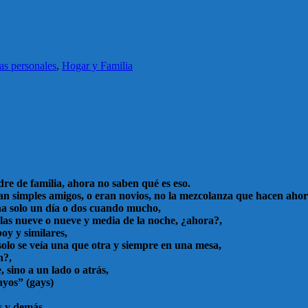
ias personales
,
Hogar y Familia
adre de familia, ahora no saben qué es eso.
ran simples amigos, o eran novios, no la mezcolanza que hacen ahor
ana solo un día o dos cuando mucho,
 a las nueve o nueve y media de la noche, ¿ahora?,
oy y similares,
solo se veía una que otra y siempre en una mesa,
n?,
 sino a un lado o atrás,
ayos” (gays)
s y demás.