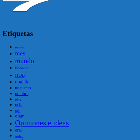
Etiquetas
mental
mes
mundo
Naciones
noaj
noajida
noajismo
nombre
obra
ocio
ojo
olam
Opiniones e ideas
orar
orden