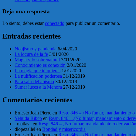
Deja una respuesta
Lo siento, debes estar
conectado
para publicar un comentario.
Entradas recientes
Noajismo y pandemia
6/04/2020
La locura de la fe
3/01/2020
Magia y lo sobrenatural
3/01/2020
Conocimiento es conexión
2/01/2020
La magia que tú quieras
1/01/2020
La nulificación poderosa
31/12/2019
Para salir del abismo
30/12/2019
Sumar luces a la Menorá
27/12/2019
Comentarios recientes
Ernesto Jean Pierre
en
Resp. 846 – ¿No fumar, mandamiento o 
Yehuda Ribco
en
Resp. 846 – ¿No fumar, mandamiento o deri
_matias_
en
Resp. 846 – ¿No fumar, mandamiento o derivació
dlopezallel
en
Bondad y misericordia
Ernesto Jean Pierre
en
Resp. 846 – ¿No fumar, mandamiento o 