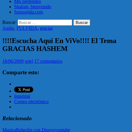
Mis preferidos
Shalom, bienvenido
Sernoajida.com
Buscar:
Audio
,
FULVIDA
,
gracias
!!!!Escucha Aqui En ViVo!!!! El Tema
GRACIAS HASHEM
18/06/2009
uriel
17 comentarios
Comparte esto:
Imprimir
Correo electrónico
Relacionado
Musica
Relación con Dios
yo
youtube