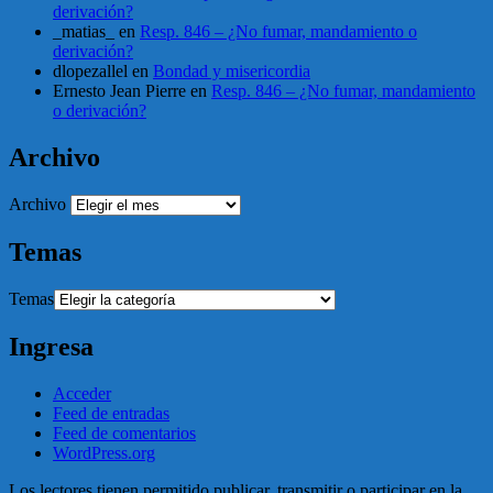
derivación?
_matias_
en
Resp. 846 – ¿No fumar, mandamiento o
derivación?
dlopezallel
en
Bondad y misericordia
Ernesto Jean Pierre
en
Resp. 846 – ¿No fumar, mandamiento
o derivación?
Archivo
Archivo
Temas
Temas
Ingresa
Acceder
Feed de entradas
Feed de comentarios
WordPress.org
Los lectores tienen permitido publicar, transmitir o participar en la