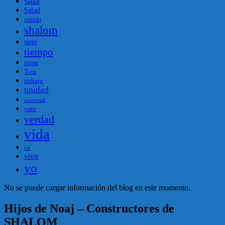
Salud
Salud
sentido
shalom
siete
tiempo
tierra
Tora
trabajo
unidad
universal
valor
verdad
vida
vil
vivir
yo
No se puede cargar información del blog en este momento.
Hijos de Noaj – Constructores de
SHALOM