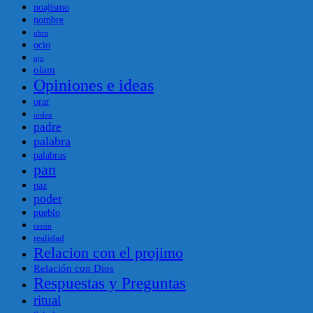
noajismo
nombre
obra
ocio
ojo
olam
Opiniones e ideas
orar
orden
padre
palabra
palabras
pan
paz
poder
pueblo
razón
realidad
Relacion con el projimo
Relación con Dios
Respuestas y Preguntas
ritual