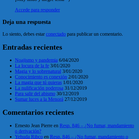
Accede para responder
Deja una respuesta
Lo siento, debes estar
conectado
para publicar un comentario.
Entradas recientes
Noajismo y pandemia
6/04/2020
La locura de la fe
3/01/2020
Magia y lo sobrenatural
3/01/2020
Conocimiento es conexión
2/01/2020
La magia que tú quieras
1/01/2020
La nulificación poderosa
31/12/2019
Para salir del abismo
30/12/2019
Sumar luces a la Menorá
27/12/2019
Comentarios recientes
Ernesto Jean Pierre
en
Resp. 846 – ¿No fumar, mandamiento
o derivación?
Yehuda Ribco
en
Resp. 846 – ¿No fumar, mandamiento o