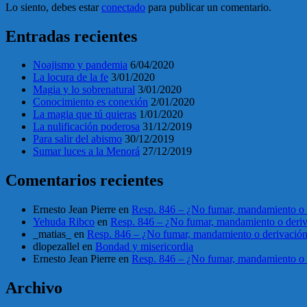
Lo siento, debes estar
conectado
para publicar un comentario.
Entradas recientes
Noajismo y pandemia
6/04/2020
La locura de la fe
3/01/2020
Magia y lo sobrenatural
3/01/2020
Conocimiento es conexión
2/01/2020
La magia que tú quieras
1/01/2020
La nulificación poderosa
31/12/2019
Para salir del abismo
30/12/2019
Sumar luces a la Menorá
27/12/2019
Comentarios recientes
Ernesto Jean Pierre
en
Resp. 846 – ¿No fumar, mandamiento o 
Yehuda Ribco
en
Resp. 846 – ¿No fumar, mandamiento o deri
_matias_
en
Resp. 846 – ¿No fumar, mandamiento o derivació
dlopezallel
en
Bondad y misericordia
Ernesto Jean Pierre
en
Resp. 846 – ¿No fumar, mandamiento o 
Archivo