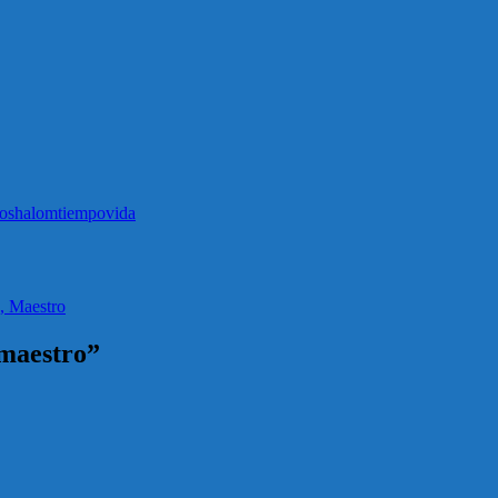
lo
shalom
tiempo
vida
, Maestro
 maestro”