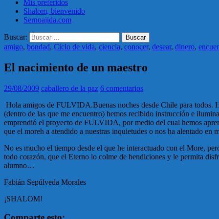
Mis preferidos
Shalom, bienvenido
Sernoajida.com
Buscar:
amigo
,
bondad
,
Ciclo de vida
,
ciencia
,
conocer
,
desear
,
dinero
,
encuen
El nacimiento de un maestro
29/08/2009
caballero de la paz
6 comentarios
Hola amigos de FULVIDA.Buenas noches desde Chile para todos. Hoy 
(dentro de las que me encuentro) hemos recibido instrucción e ilumina
emprendió el proyecto de FULVIDA, por medio del cual hemos aprendi
que el moreh a atendido a nuestras inquietudes o nos ha alentado en 
No es mucho el tiempo desde el que he interactuado con el More, per
todo corazón, que el Eterno lo colme de bendiciones y le permita dis
alumno…
Fabián Sepúlveda Morales
¡SHALOM!
Comparte esto: