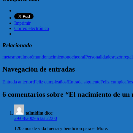
Imprimir
Correo electrónico
Relacionado
metas
moral
moré
mundo
nacimiento
noche
oral
Personalidades
razón
rega
Navegación de entradas
Entrada anterior
¡Feliz cumpleaños!
Entrada siguiente
Feliz cumpleaños
6 comentarios sobre “El nacimiento de un
talmidim
dice:
29/08/2009 a las 22:00
120 años de vida fuerza y bendicion para el More.