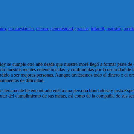
tro
,
era mesiánica
,
eterno
,
generosidad
,
gracias
,
infantil
,
maestro
,
medi
se cumple otro año desde que nuestro moré llegó a formar parte de e
do nuestras mentes entenebrecidas y confundidas por la oscuridad de las
do a ser mejores personas. Aunque tuviésemos todo el dinero o el or
momnentos de dificultad.
o ciertamente he encontrado enél a una persona bondadosa y justa.Espe
frutar del cumplimiento de sus metas, así como de la compañía de sus s