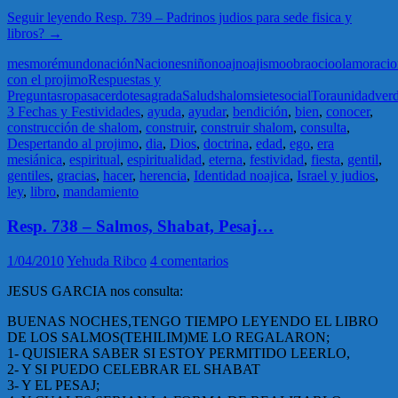
Seguir leyendo
Resp. 739 – Padrinos judios para sede fisica y
libros?
→
mes
moré
mundo
nación
Naciones
niño
noaj
noajismo
obra
ocio
olam
oraci
con el projimo
Respuestas y
Preguntas
ropa
sacerdote
sagrada
Salud
shalom
siete
social
Tora
unidad
ver
3 Fechas y Festividades
,
ayuda
,
ayudar
,
bendición
,
bien
,
conocer
,
construcción de shalom
,
construir
,
construir shalom
,
consulta
,
Despertando al projimo
,
dia
,
Dios
,
doctrina
,
edad
,
ego
,
era
mesiánica
,
espiritual
,
espiritualidad
,
eterna
,
festividad
,
fiesta
,
gentil
,
gentiles
,
gracias
,
hacer
,
herencia
,
Identidad noajica
,
Israel y judios
,
ley
,
libro
,
mandamiento
Resp. 738 – Salmos, Shabat, Pesaj…
1/04/2010
Yehuda Ribco
4 comentarios
JESUS GARCIA nos consulta:
BUENAS NOCHES,TENGO TIEMPO LEYENDO EL LIBRO
DE LOS SALMOS(TEHILIM)ME LO REGALARON;
1- QUISIERA SABER SI ESTOY PERMITIDO LEERLO,
2- Y SI PUEDO CELEBRAR EL SHABAT
3- Y EL PESAJ;