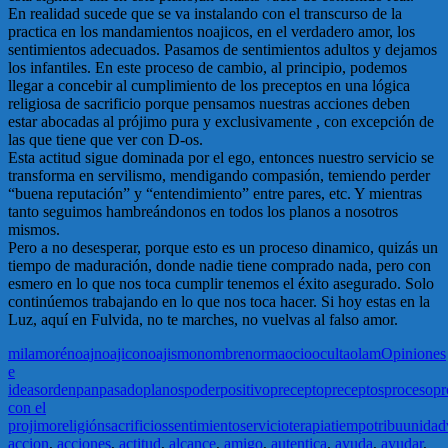
En realidad sucede que se va instalando con el transcurso de la
practica en los mandamientos noajicos, en el verdadero amor, los
sentimientos adecuados. Pasamos de sentimientos adultos y dejamos
los infantiles. En este proceso de cambio, al principio, podemos
llegar a concebir al cumplimiento de los preceptos en una lógica
religiosa de sacrificio porque pensamos nuestras acciones deben
estar abocadas al prójimo pura y exclusivamente , con excepción de
las que tiene que ver con D-os.
Esta actitud sigue dominada por el ego, entonces nuestro servicio se
transforma en servilismo, mendigando compasión, temiendo perder
“buena reputación” y “entendimiento” entre pares, etc. Y mientras
tanto seguimos hambreándonos en todos los planos a nosotros
mismos.
Pero a no desesperar, porque esto es un proceso dinamico, quizás un
tiempo de maduración, donde nadie tiene comprado nada, pero con
esmero en lo que nos toca cumplir tenemos el éxito asegurado. Solo
continúemos trabajando en lo que nos toca hacer. Si hoy estas en la
Luz, aquí en Fulvida, no te marches, no vuelvas al falso amor.
mila
moré
noaj
noajico
noajismo
nombre
norma
ocio
oculta
olam
Opiniones
e
ideas
orden
pan
pasado
planos
poder
positivo
precepto
preceptos
proceso
pr
con el
projimo
religión
sacrificios
sentimiento
servicio
terapia
tiempo
tribu
unidad
accion
,
acciones
,
actitud
,
alcance
,
amigo
,
autentica
,
ayuda
,
ayudar
,