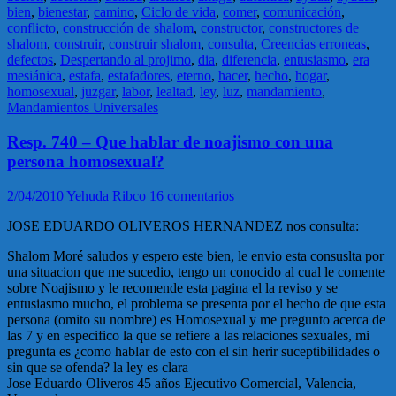
bien
,
bienestar
,
camino
,
Ciclo de vida
,
comer
,
comunicación
,
conflicto
,
construcción de shalom
,
constructor
,
constructores de
shalom
,
construir
,
construir shalom
,
consulta
,
Creencias erroneas
,
defectos
,
Despertando al projimo
,
dia
,
diferencia
,
entusiasmo
,
era
mesiánica
,
estafa
,
estafadores
,
eterno
,
hacer
,
hecho
,
hogar
,
homosexual
,
juzgar
,
labor
,
lealtad
,
ley
,
luz
,
mandamiento
,
Mandamientos Universales
Resp. 740 – Que hablar de noajismo con una
persona homosexual?
2/04/2010
Yehuda Ribco
16 comentarios
JOSE EDUARDO OLIVEROS HERNANDEZ nos consulta:
Shalom Moré saludos y espero este bien, le envio esta consuslta por
una situacion que me sucedio, tengo un conocido al cual le comente
sobre Noajismo y le recomende esta pagina el la reviso y se
entusiasmo mucho, el problema se presenta por el hecho de que esta
persona (omito su nombre) es Homosexual y me pregunto acerca de
las 7 y en especifico la que se refiere a las relaciones sexuales, mi
pregunta es ¿como hablar de esto con el sin herir suceptibilidades o
sin que se ofenda? la ley es clara
Jose Eduardo Oliveros 45 años Ejecutivo Comercial, Valencia,