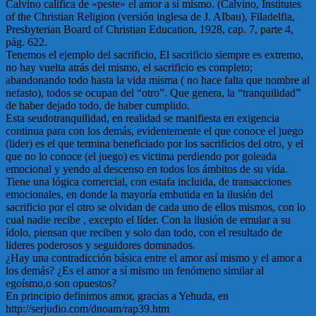
Calvino califica de «peste» el amor a sí mismo. (Calvino, Institutes
of the Christian Religion (versión inglesa de J. AIbau), Filadelfia,
Presbyterian Board of Christian Education, 1928, cap. 7, parte 4,
pág. 622.
Tenemos el ejemplo del sacrificio, El sacrificio siempre es extremo,
no hay vuelta atrás del mismo, el sacrificio es completo;
abandonando todo hasta la vida misma ( no hace falta que nombre al
nefasto), todos se ocupan del “otro”. Que genera, la “tranquilidad”
de haber dejado todo, de haber cumplido.
Esta seudotranquilidad, en realidad se manifiesta en exigencia
continua para con los demás, evidentemente el que conoce el juego
(lider) es el que termina beneficiado por los sacrificios del otro, y el
que no lo conoce (el juego) es victima perdiendo por goleada
emocional y yendo al descenso en todos los ámbitos de su vida.
Tiene una lógica comercial, con estafa incluida, de transacciones
emocionales, en donde la mayoría embutida en la ilusión del
sacrificio por el otro se olvidan de cada uno de ellos mismos, con lo
cual nadie recibe , excepto el líder. Con la ilusión de emular a su
ídolo, piensan que reciben y solo dan todo, con el resultado de
lideres poderosos y seguidores dominados.
¿Hay una contradicción básica entre el amor así mismo y el amor a
los demás? ¿Es el amor a sí mismo un fenómeno similar al
egoísmo,o son opuestos?
En principio definimos amor, gracias a Yehuda, en
http://serjudio.com/dnoam/rap39.htm