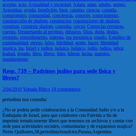
aceptar
,
acto
,
Actualidad y sociedad
,
Adam
,
adan
,
adulto
,
amigo
,
Argentina
,
ayuda
,
bendición
,
bien
,
camino
,
ciencia
,
comida
,
compromiso
,
comunidad
,
conciencia
,
conocer
,
conocimiento
,
construcción de shalom
,
constructor
,
constructores de shalom
,
construir
,
construir shalom
,
consulta
,
crecer
,
Creencias erroneas
,
cuerpo
,
Despertando al projimo
,
difusion
,
Dios
,
duda
,
dudas
,
ejemplo
,
entendimiento
,
entrega
,
era mesiánica
,
estado
,
Estudios de
espiritualidad
,
eterno
,
falso
,
fidelidad
,
gente
,
hacer
,
Identidad
noajica
,
ira
,
Israel y judios
,
judaica
,
judaico
,
judio
,
judios
,
labor
,
lealtad
,
legado
,
libro
,
libros
,
lider
,
liderar
,
lucha
,
maestro
,
mandamiento
Resp. 739 – Padrinos judios para sede fisica y
libros?
2/04/2010
Yehuda Ribco
19 comentarios
periodista nos consulta:
¿No se podria pedir colaboracion a la Comunidad Judio y/o a la
Embajada de Israel, para que colaboren con Fulvida a fin de
imprimir tematicamente libros que tenemos en archivoa y contar con
sede para actividades sociales, comunitarias y de expansion noajica?
Nerio Quiñones,58,periodista/traudctor,Parana,Argentina