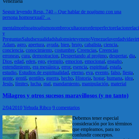
Venezuela
Seguir leyendo
Resp. 740 – Que hablar de noajismo con una
persona homosexual?
→
mental
moré
noaj
noajismo
nombre
oculta
orar
orden
perfecto
relacion
relac
y
Preguntas
Salud
sexualidad
shalom
siete
veneno
Venezuela
verdad
vida
vir
Adam
,
agro
,
apertura
,
ayuda
,
bien
,
brujo
,
cabalista
,
ciencia
,
conciencia
,
conocimiento
,
costumbre
,
Creencias
,
Creencias
erroneas
,
cura
,
demostracion
,
Despertando al projimo
,
despertar
,
dia
,
Dios
,
edad
,
eden
,
ego
,
ejemplo
,
emocion
,
emocional
,
engaño
,
entendimiento
,
era mesiánica
,
error
,
esencia
,
espiritual
,
estafa
,
estudio
,
Estudios de espiritualidad
,
eterno
,
eva
,
evento
,
falso
,
fiesta
,
gente
,
gentil
,
gentiles
,
guerra
,
hecho
,
Historia
,
hogar
,
humana
,
idea
,
Jesús
,
límites
,
lucha
,
mal
,
mandamiento
,
manipulación
,
material
Milagros y otros sucesos maravillosos (y no tanto)
2/04/2010
Yehuda Ribco
9 comentarios
Debemos tener especial
consideración por los términos
que empleamos, para no
confundir conceptos.