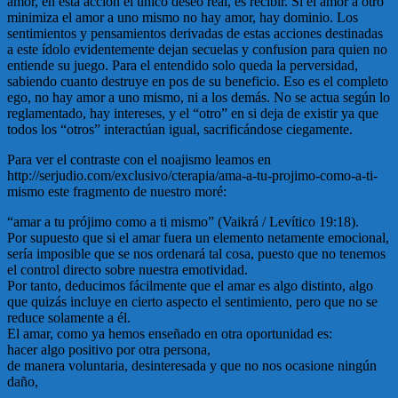
amor, en esta acción el único deseo real, es recibir. Si el amor a otro
minimiza el amor a uno mismo no hay amor, hay dominio. Los
sentimientos y pensamientos derivadas de estas acciones destinadas
a este ídolo evidentemente dejan secuelas y confusion para quien no
entiende su juego. Para el entendido solo queda la perversidad,
sabiendo cuanto destruye en pos de su beneficio. Eso es el completo
ego, no hay amor a uno mismo, ni a los demás. No se actua según lo
reglamentado, hay intereses, y el “otro” en si deja de existir ya que
todos los “otros” interactúan igual, sacrificándose ciegamente.
Para ver el contraste con el noajismo leamos en
http://serjudio.com/exclusivo/cterapia/ama-a-tu-projimo-como-a-ti-
mismo este fragmento de nuestro moré:
“amar a tu prójimo como a ti mismo” (Vaikrá / Levítico 19:18).
Por supuesto que si el amar fuera un elemento netamente emocional,
sería imposible que se nos ordenará tal cosa, puesto que no tenemos
el control directo sobre nuestra emotividad.
Por tanto, deducimos fácilmente que el amar es algo distinto, algo
que quizás incluye en cierto aspecto el sentimiento, pero que no se
reduce solamente a él.
El amar, como ya hemos enseñado en otra oportunidad es:
hacer algo positivo por otra persona,
de manera voluntaria, desinteresada y que no nos ocasione ningún
daño,