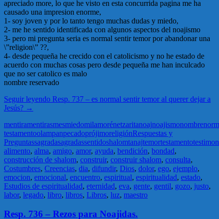
apreciado more, lo que he visto en esta concurrida pagina me ha
causado una impresion enorme,
1- soy joven y por lo tanto tengo muchas dudas y miedo,
2- me he sentido identificada con algunos aspectos del noajismo
3- pero mi pregunta seria es normal sentir temor por abandonar una
\”religion\” ??,
4- desde pequeña he crecido con el catolicismo y no he estado de
acuerdo con muchas cosas pero desde pequeña me han inculcado
que no ser catolico es malo
nombre reservado
Seguir leyendo
Resp. 737 – es normal sentir temor al querer dejar a
Jesús?
→
mentira
mentiras
mes
miedo
mila
moré
netzarita
noaj
noajismo
nombre
norm
testamento
olam
pan
pecado
prójimo
religión
Respuestas y
Preguntas
sagrada
sagradas
sentido
shalom
tanaj
temor
testamento
testimon
alimento
,
alma
,
amigo
,
amor
,
ayuda
,
bendición
,
bondad
,
construcción de shalom
,
construir
,
construir shalom
,
consulta
,
Costumbres
,
Creencias
,
dia
,
difundir
,
Dios
,
dolor
,
ego
,
ejemplo
,
emocion
,
emocional
,
encuentro
,
espiritual
,
espiritualidad
,
estado
,
Estudios de espiritualidad
,
eternidad
,
eva
,
gente
,
gentil
,
gozo
,
justo
,
labor
,
legado
,
libro
,
libros
,
Libros
,
luz
,
maestro
Resp. 736 – Rezos para Noajidas.