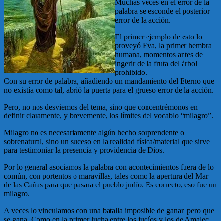
Muchas veces en el error de la
palabra se esconde el posterior
error de la acción.
El primer ejemplo de esto lo
proveyó Eva, la primer hembra
humana, momentos antes de
ingerir de la fruta del árbol
prohibido.
Con su error de palabra, añadiendo un mandamiento del Eterno que
no existía como tal, abrió la puerta para el grueso error de la acción.
Pero, no nos desviemos del tema, sino que concentrémonos en
definir claramente, y brevemente, los límites del vocablo “milagro”.
Milagro no es necesariamente algún hecho sorprendente o
sobrenatural, sino un suceso en la realidad física/material que sirve
para testimoniar la presencia y providencia de Dios.
Por lo general asociamos la palabra con acontecimientos fuera de lo
común, con portentos o maravillas, tales como la apertura del Mar
de las Cañas para que pasara el pueblo judío. Es correcto, eso fue un
milagro.
A veces lo vinculamos con una batalla imposible de ganar, pero que
se gana. Como en la primer lucha entre los judíos y los de Amalec.