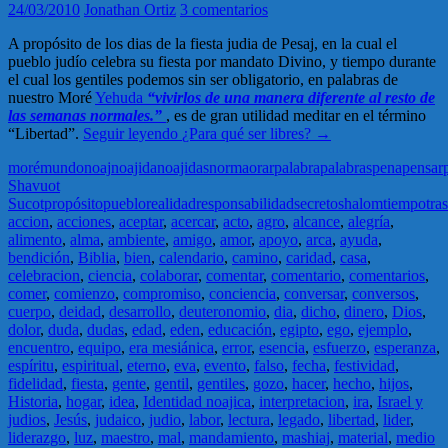
24/03/2010
Jonathan Ortiz
3 comentarios
A propósito de los dias de la fiesta judia de Pesaj, en la cual el
pueblo judío celebra su fiesta por mandato Divino, y tiempo durante
el cual los gentiles podemos sin ser obligatorio, en palabras de
nuestro Moré
Yehuda
“vivirlos de una manera diferente al resto de
las semanas normales.”
, es de gran utilidad meditar en el término
“Libertad”.
Seguir leyendo
¿Para qué ser libres?
→
moré
mundo
noaj
noajida
noajidas
norma
orar
palabra
palabras
pena
pensar
Shavuot
Sucot
propósito
pueblo
realidad
responsabilidad
secreto
shalom
tiempo
tra
accion
,
acciones
,
aceptar
,
acercar
,
acto
,
agro
,
alcance
,
alegría
,
alimento
,
alma
,
ambiente
,
amigo
,
amor
,
apoyo
,
arca
,
ayuda
,
bendición
,
Biblia
,
bien
,
calendario
,
camino
,
caridad
,
casa
,
celebracion
,
ciencia
,
colaborar
,
comentar
,
comentario
,
comentarios
,
comer
,
comienzo
,
compromiso
,
conciencia
,
conversar
,
conversos
,
cuerpo
,
deidad
,
desarrollo
,
deuteronomio
,
dia
,
dicho
,
dinero
,
Dios
,
dolor
,
duda
,
dudas
,
edad
,
eden
,
educación
,
egipto
,
ego
,
ejemplo
,
encuentro
,
equipo
,
era mesiánica
,
error
,
esencia
,
esfuerzo
,
esperanza
,
espíritu
,
espiritual
,
eterno
,
eva
,
evento
,
falso
,
fecha
,
festividad
,
fidelidad
,
fiesta
,
gente
,
gentil
,
gentiles
,
gozo
,
hacer
,
hecho
,
hijos
,
Historia
,
hogar
,
idea
,
Identidad noajica
,
interpretacion
,
ira
,
Israel y
judios
,
Jesús
,
judaico
,
judio
,
labor
,
lectura
,
legado
,
libertad
,
lider
,
liderazgo
,
luz
,
maestro
,
mal
,
mandamiento
,
mashiaj
,
material
,
medio