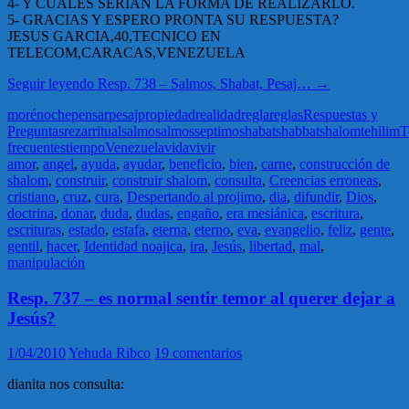
4- Y CUALES SERIAN LA FORMA DE REALIZARLO.
5- GRACIAS Y ESPERO PRONTA SU RESPUESTA?
JESUS GARCIA,40,TECNICO EN
TELECOM,CARACAS,VENEZUELA
Seguir leyendo
Resp. 738 – Salmos, Shabat, Pesaj…
→
moré
noche
pensar
pesaj
propiedad
realidad
regla
reglas
Respuestas y
Preguntas
rezar
ritual
salmo
salmos
septimo
shabat
shabbat
shalom
tehilim
T
frecuentes
tiempo
Venezuela
vida
vivir
amor
,
angel
,
ayuda
,
ayudar
,
beneficio
,
bien
,
carne
,
construcción de
shalom
,
construir
,
construir shalom
,
consulta
,
Creencias erroneas
,
cristiano
,
cruz
,
cura
,
Despertando al projimo
,
dia
,
difundir
,
Dios
,
doctrina
,
donar
,
duda
,
dudas
,
engaño
,
era mesiánica
,
escritura
,
escrituras
,
estado
,
estafa
,
eterna
,
eterno
,
eva
,
evangelio
,
feliz
,
gente
,
gentil
,
hacer
,
Identidad noajica
,
ira
,
Jesús
,
libertad
,
mal
,
manipulación
Resp. 737 – es normal sentir temor al querer dejar a
Jesús?
1/04/2010
Yehuda Ribco
19 comentarios
dianita nos consulta: