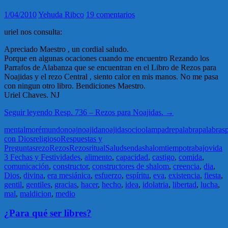
1/04/2010
Yehuda Ribco
19 comentarios
uriel nos consulta:
Apreciado Maestro , un cordial saludo.
Porque en algunas ocaciones cuando me encuentro Rezando los
Parrafos de Alabanza que se encuentran en el Libro de Rezos para
Noajidas y el rezo Central , siento calor en mis manos. No me pasa
con ningun otro libro. Bendiciones Maestro.
Uriel Chaves. NJ
Seguir leyendo
Resp. 736 – Rezos para Noajidas.
→
mental
moré
mundo
noaj
noajida
noajidas
ocio
olam
padre
palabra
palabras
con Dios
religioso
Respuestas y
Preguntas
rezo
Rezos
Rezos
ritual
Salud
senda
shalom
tiempo
trabajo
vida
3 Fechas y Festividades
,
alimento
,
capacidad
,
castigo
,
comida
,
comunicación
,
constructor
,
constructores de shalom
,
creencia
,
dia
,
Dios
,
divina
,
era mesiánica
,
esfuerzo
,
espíritu
,
eva
,
existencia
,
fiesta
,
gentil
,
gentiles
,
gracias
,
hacer
,
hecho
,
idea
,
idolatria
,
libertad
,
lucha
,
mal
,
maldicion
,
medio
¿Para qué ser libres?