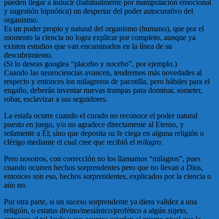
pueden llegar a inducir (habitualmente por manipulación emocional
y sugestión hipnótica) un despertar del poder autocurativo del
organismo.
Es un poder propio y natural del organismo (humano), que por el
momento la ciencia no logra explicar por completo, aunque ya
existen estudios que van encaminados en la línea de su
descubrimiento.
(Si lo deseas googlea “placebo y nocebo”, por ejemplo.)
Cuando las neurociencias avancen, tendremos más novedades al
respecto y entonces los milagreros de pacotilla, pero hábiles para el
engaño, deberán inventar nuevas trampas para dominar, someter,
robar, esclavizar a sus seguidores.
La estafa ocurre cuando el curado no reconoce el poder natural
puesto en juego, y/o no agradece directamente al Eterno, y
solamente a Él; sino que deposita su fe ciega en alguna religión o
clérigo mediante el cual cree que recibió el
milagro
.
Pero nosotros, con corrección no los llamamos “milagros”, pues
cuando ocurren hechos sorprendentes pero que no llevan a Dios,
entonces son eso, hechos sorprendentes, explicados por la ciencia o
aún no.
Por otra parte, si un suceso sorprendente ya diera validez a una
religión, o estatus divino/mesiánico/profético a algún sujeto,