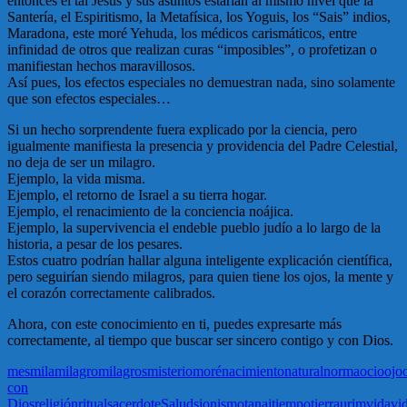
entonces el tal Jesús y sus asuntos estarían al mismo nivel que la
Santería, el Espiritismo, la Metafísica, los Yoguis, los “Sais” indios,
Maradona, este moré Yehuda, los médicos carismáticos, entre
infinidad de otros que realizan curas “imposibles”, o profetizan o
manifiestan hechos maravillosos.
Así pues, los efectos especiales no demuestran nada, sino solamente
que son efectos especiales…
Si un hecho sorprendente fuera explicado por la ciencia, pero
igualmente manifiesta la presencia y providencia del Padre Celestial,
no deja de ser un milagro.
Ejemplo, la vida misma.
Ejemplo, el retorno de Israel a su tierra hogar.
Ejemplo, el renacimiento de la conciencia noájica.
Ejemplo, la supervivencia el endeble pueblo judío a lo largo de la
historia, a pesar de los pesares.
Estos cuatro podrían hallar alguna inteligente explicación científica,
pero seguirían siendo milagros, para quien tiene los ojos, la mente y
el corazón correctamente calibrados.
Ahora, con este conocimiento en ti, puedes expresarte más
correctamente, al tiempo que buscar ser sincero contigo y con Dios.
mes
mila
milagro
milagros
misterio
moré
nacimiento
natural
norma
ocio
ojo
con
Dios
religión
ritual
sacerdote
Salud
sionismo
tanaj
tiempo
tierra
urim
vida
vi