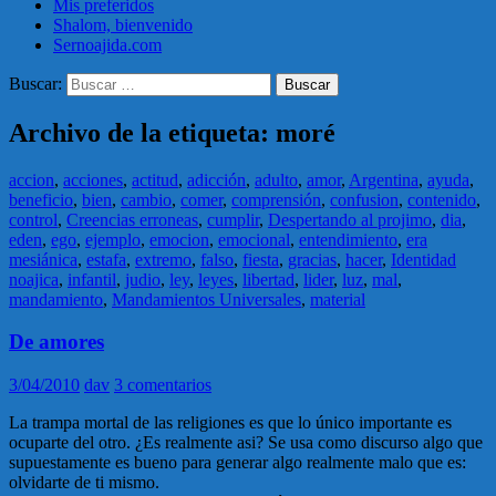
Mis preferidos
Shalom, bienvenido
Sernoajida.com
Buscar:
Archivo de la etiqueta: moré
accion
,
acciones
,
actitud
,
adicción
,
adulto
,
amor
,
Argentina
,
ayuda
,
beneficio
,
bien
,
cambio
,
comer
,
comprensión
,
confusion
,
contenido
,
control
,
Creencias erroneas
,
cumplir
,
Despertando al projimo
,
dia
,
eden
,
ego
,
ejemplo
,
emocion
,
emocional
,
entendimiento
,
era
mesiánica
,
estafa
,
extremo
,
falso
,
fiesta
,
gracias
,
hacer
,
Identidad
noajica
,
infantil
,
judio
,
ley
,
leyes
,
libertad
,
lider
,
luz
,
mal
,
mandamiento
,
Mandamientos Universales
,
material
De amores
3/04/2010
dav
3 comentarios
La trampa mortal de las religiones es que lo único importante es
ocuparte del otro. ¿Es realmente asi? Se usa como discurso algo que
supuestamente es bueno para generar algo realmente malo que es:
olvidarte de ti mismo.