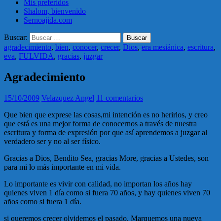
Mis preferidos
Shalom, bienvenido
Sernoajida.com
Buscar:
agradecimiento
,
bien
,
conocer
,
crecer
,
Dios
,
era mesiánica
,
escritura
,
eva
,
FULVIDA
,
gracias
,
juzgar
Agradecimiento
15/10/2009
Velazquez Angel
11 comentarios
Que bien que exprese las cosas,mi intención es no herirlos, y creo
que está es una mejor forma de conocernos a través de nuestra
escritura y forma de expresión por que así aprendemos a juzgar al
verdadero ser y no al ser físico.
Gracias a Dios, Bendito Sea, gracias More, gracias a Ustedes, son
para mi lo más importante en mi vida.
Lo importante es vivir con calidad, no importan los años hay
quienes viven 1 día como si fuera 70 años, y hay quienes viven 70
años como si fuera 1 día.
si queremos crecer olvidemos el pasado. Marquemos una nueva