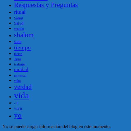
Respuestas y Preguntas
ritual
Salud
Salud
sentido
shalom
siete
tiempo
tierra
Tora
trabajo
unidad
universal
valor
verdad
vida
vil
vivir
yo
No se puede cargar información del blog en este momento.