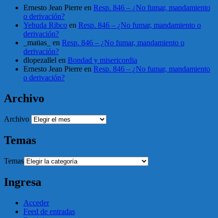
Ernesto Jean Pierre
en
Resp. 846 – ¿No fumar, mandamiento
o derivación?
Yehuda Ribco
en
Resp. 846 – ¿No fumar, mandamiento o
derivación?
_matias_
en
Resp. 846 – ¿No fumar, mandamiento o
derivación?
dlopezallel
en
Bondad y misericordia
Ernesto Jean Pierre
en
Resp. 846 – ¿No fumar, mandamiento
o derivación?
Archivo
Archivo
Temas
Temas
Ingresa
Acceder
Feed de entradas