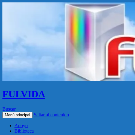
FULVIDA
Buscar
Saltar al contenido
Menú principal
Apoyo
Biblioteca