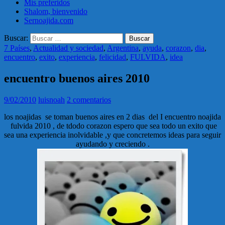
Mis preferidos
Shalom, bienvenido
Sernoajida.com
Buscar:
7 Países
,
Actualidad y sociedad
,
Argentina
,
ayuda
,
corazon
,
dia
,
encuentro
,
exito
,
experiencia
,
felicidad
,
FULVIDA
,
idea
encuentro buenos aires 2010
9/02/2010
luisnoah
2 comentarios
los noajidas se toman buenos aires en 2 dias del I encuentro noajida
fulvida 2010 , de tdodo corazon espero que sea todo un exito que
sea una experiencia inolvidable ,y que concretemos ideas para seguir
ayudando y creciendo .