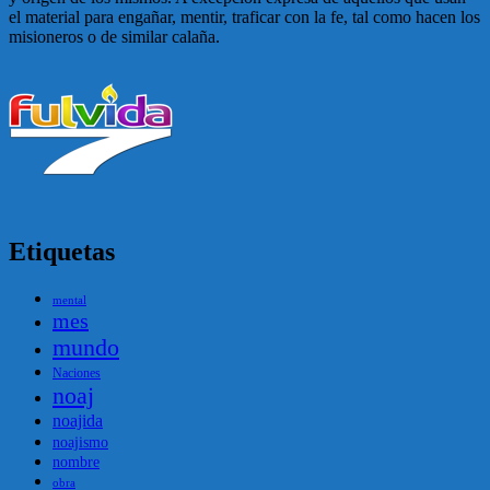
el material para engañar, mentir, traficar con la fe, tal como hacen los
misioneros o de similar calaña.
Etiquetas
mental
mes
mundo
Naciones
noaj
noajida
noajismo
nombre
obra