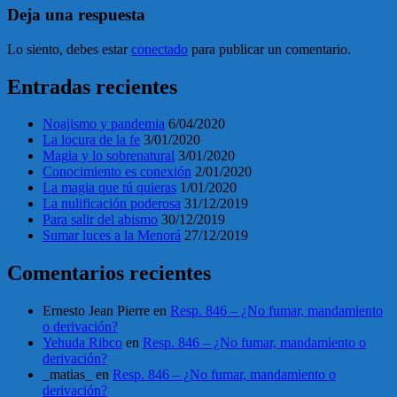
Deja una respuesta
Lo siento, debes estar
conectado
para publicar un comentario.
Entradas recientes
Noajismo y pandemia
6/04/2020
La locura de la fe
3/01/2020
Magia y lo sobrenatural
3/01/2020
Conocimiento es conexión
2/01/2020
La magia que tú quieras
1/01/2020
La nulificación poderosa
31/12/2019
Para salir del abismo
30/12/2019
Sumar luces a la Menorá
27/12/2019
Comentarios recientes
Ernesto Jean Pierre
en
Resp. 846 – ¿No fumar, mandamiento
o derivación?
Yehuda Ribco
en
Resp. 846 – ¿No fumar, mandamiento o
derivación?
_matias_
en
Resp. 846 – ¿No fumar, mandamiento o
derivación?