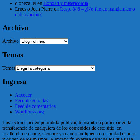
dlopezallel
en
Bondad y misericordia
Ernesto Jean Pierre
en
Resp. 846 – ¿No fumar, mandamiento
o derivación?
Archivo
Archivo
Temas
Temas
Ingresa
Acceder
Feed de entradas
Feed de comentarios
WordPress.org
Los lectores tienen permitido publicar, transmitir o participar en la
transferencia de cualquiera de los contenidos de este sitio, en
totalidad o en parte, siempre y cuando indiquen con claridad el autor
y origen de los mismos. A excepción expresa de aquellos que usan