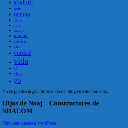
shalom
siete
tiempo
tierra
Tora
trabajo
unidad
universal
valor
verdad
vida
vil
vivir
yo
No se puede cargar información del blog en este momento.
Hijos de Noaj – Constructores de
SHALOM
Funciona gracias a WordPress