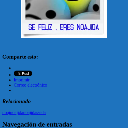
Comparte esto:
Imprimir
Correo electrónico
Relacionado
noaj
noajida
noajidas
vida
Navegación de entradas