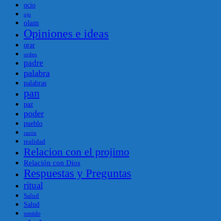
ocio
ojo
olam
Opiniones e ideas
orar
orden
padre
palabra
palabras
pan
paz
poder
pueblo
razón
realidad
Relacion con el projimo
Relación con Dios
Respuestas y Preguntas
ritual
Salud
Salud
sentido