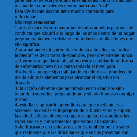
parte dentro de esta profunda enseñanza así como la finalidad
misma de lo que solemos denominar como “mal”
Esta vivificante lección tiene mucho contenido para
reflexionar
Mis respuestas serian
1.-mis obstáculos son mayormente todos aquellos patrones de
conducta que adquirí a lo largo de los años dentro de un hogar
preponderantemente cristiano con todas las implicaciones que
ello significa.
2.-normalmente mi patrón de conducta ante ellos era “rodear
la piedra” es decir tratar de evadirlos, pero obviamente nunca
se fueron y se quedaron ahí, ahora estoy cambiando mi forma
de enfrentarlos pero no alcanzo todavía el nivel para
disolverlos aunque sigo trabajando en ello y esta gran lección
me da aún más elementos para alcanzar el objetivo tan
deseado.
3.-la acción diferente que he tomado es no evadirlos sino
tratar de resolverlos, preparándome y siendo honesto conmigo
mismo.
4.-estudiar y aplicar lo aprendido para que mediante esas
acciones los demás se impregnen de la buena vibra y copien
la actitud, adicionalmente compartir aquí con los amigos las
experiencias y conocimientos que vamos afianzando.
5.-he fracasado en distintas ocasiones, también por no saber
que realmente que las dificultades que se nos presentan son