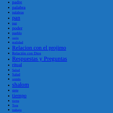
padre
palabra
palabras
pan
paz
poder
pueblo
razón
realidad
Relacion con el projimo
Relación con Dios
Respuestas y Preguntas
ritual
Salud
Salud
sentido
shalom
siete
tiempo
tierra
Tora
trabajo