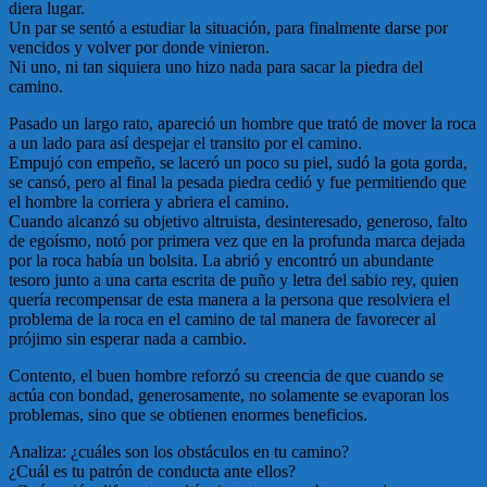
diera lugar.
Un par se sentó a estudiar la situación, para finalmente darse por
vencidos y volver por donde vinieron.
Ni uno, ni tan siquiera uno hizo nada para sacar la piedra del
camino.
Pasado un largo rato, apareció un hombre que trató de mover la roca
a un lado para así despejar el transito por el camino.
Empujó con empeño, se laceró un poco su piel, sudó la gota gorda,
se cansó, pero al final la pesada piedra cedió y fue permitiendo que
el hombre la corriera y abriera el camino.
Cuando alcanzó su objetivo altruista, desinteresado, generoso, falto
de egoísmo, notó por primera vez que en la profunda marca dejada
por la roca había un bolsita. La abrió y encontró un abundante
tesoro junto a una carta escrita de puño y letra del sabio rey, quien
quería recompensar de esta manera a la persona que resolviera el
problema de la roca en el camino de tal manera de favorecer al
prójimo sin esperar nada a cambio.
Contento, el buen hombre reforzó su creencia de que cuando se
actúa con bondad, generosamente, no solamente se evaporan los
problemas, sino que se obtienen enormes beneficios.
Analiza: ¿cuáles son los obstáculos en tu camino?
¿Cuál es tu patrón de conducta ante ellos?