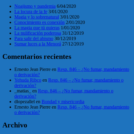
Noajismo y pandemia
6/04/2020
La locura de la fe
3/01/2020
Magia y lo sobrenatural
3/01/2020
Conocimiento es conexión
2/01/2020
La magia que tú quieras
1/01/2020
La nulificación poderosa
31/12/2019
Para salir del abismo
30/12/2019
Sumar luces a la Menorá
27/12/2019
Comentarios recientes
Ernesto Jean Pierre
en
Resp. 846 – ¿No fumar, mandamiento
o derivación?
Yehuda Ribco
en
Resp. 846 – ¿No fumar, mandamiento o
derivación?
_matias_
en
Resp. 846 – ¿No fumar, mandamiento o
derivación?
dlopezallel
en
Bondad y misericordia
Ernesto Jean Pierre
en
Resp. 846 – ¿No fumar, mandamiento
o derivación?
Archivo