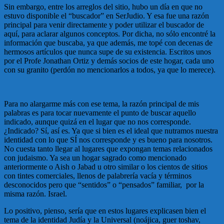
Sin embargo, entre los arreglos del sitio, hubo un día en que no
estuvo disponible el “buscador” en SerJudio. Y esa fue una razón
principal para venir directamente y poder utilizar el buscador de
aquí, para aclarar algunos conceptos. Por dicha, no sólo encontré la
información que buscaba, ya que además, me topé con decenas de
hermosos artículos que nunca supe de su existencia. Escritos unos
por el Profe Jonathan Ortiz y demás socios de este hogar, cada uno
con su granito (perdón no mencionarlos a todos, ya que lo merece).
Para no alargarme más con ese tema, la razón principal de mis
palabras es para tocar nuevamente el punto de buscar aquello
indicado, aunque quizá en el lugar que no nos corresponde.
¿Indicado? Sí, así es. Ya que si bien es el ideal que nutramos nuestra
identidad con lo que SÍ nos corresponde y es bueno para nosotros.
No cuesta tanto llegar al lugares que expongan temas relacionados
con judaismo. Ya sea un hogar sagrado como mencionado
anteriormente o Aish o Jabad u otro similar o los cientos de sitios
con tintes comerciales, llenos de palabrería vacía y términos
desconocidos pero que “sentidos” o “pensados” familiar, por la
misma razón. Israel.
Lo positivo, pienso, sería que en estos lugares explicasen bien el
tema de la identidad Judía y la Universal (noájica, guer toshav,