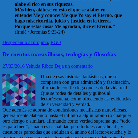
alabe el rico en sus riquezas.
Más bien, alábese en esto el que se alabe: en
entenderMe y conocerMe que Yo soy el Eterno, que
hago misericordia, juicio y justicia en la tierra.
Porque estas cosas Me agradan, dice el Eterno.”
(Irmiá / Jeremías 9:23-24)
Despertando al projimo
,
EGO
De cuentos maravillosos, teologías y filosofías
27/03/2016
Yehuda Ribco
Deja un comentario
Una de esas historias fantásticas, que se
comparten con gran admiración y fascinación,
afirmando con fe ciega que es de la vida real.
Que se rodea de detalles y guiños al
lector/escucha, como ofreciendo así evidencias
de su veracidad y verdad.
Que además se adorna de conclusiones metafísicas maravillosas,
generalmente alabando hasta el infinito a algún rabino (o cualquier
otro clérigo o similar), afirmando como verdad suprema que “todo
es para bien”, “nada es casualidad pero todo es causalidad”, y
cuestiones parecidas que endulzan el ánimo del lector/escucha y lo
reafirman en sus creencias fervientes y de apego a determinada