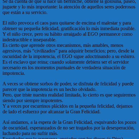
Se da cuenta de que si hace un berrinche, obtiene la golosina, paseo,
juguete y lo más importante: la atención de aquellos seres poderosos
que están a su servicio.
El niño provoca el caos para quitarse de encima el malestar y para
obtener su pequeña felicidad, gratificación lo más inmediata posible.
Y el niño crece, pero su hábito arraigado al EGO permanece como
indestructible e inseparable.
Es cierto que aprende otros mecanismos, más amables, menos
agresivos, más “civilizados” para adquirir beneficios; pero, desde la
oscuridad de la impotencia, el EGO sigue adoctrinando a su esbirro.
Es el esclavo que reina; cuando solamente debiera ser el servidor
necesario en los momentos puntuales de verdadera situación de
impotencia.
A veces se obtiene sorbos de poder, se disfruta de felicidad y puede
parecer que la impotencia es un hecho olvidado.
Pero, que triste nuestra realidad limitada, lo cierto es que seguiremos
siendo por siempre impotentes.
Y a veces por escurrinos plácidos en la pequeña felicidad, dejamos
de lado el esfuerzo por alcanzar la Gran Felicidad.
Así andamos, a la espera de la Gran Felicidad, esquivando los pozos
de oscuridad, esperanzados de no ser tragados por la desesperación,
luchando para no sufrir más.
Engañados por la esperanza, enojados con los dioses (o Dios),