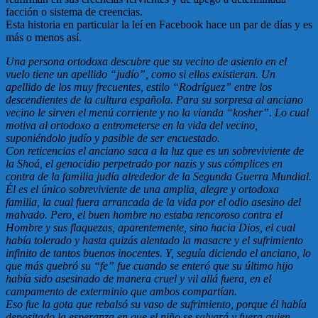
facción o sistema de creencias.
Esta historia en particular la leí en Facebook hace un par de días y es
más o menos así.
Una persona ortodoxa descubre que su vecino de asiento en el
vuelo tiene un apellido “judío”, como si ellos existieran. Un
apellido de los muy frecuentes, estilo “Rodríguez” entre los
descendientes de la cultura española. Para su sorpresa al anciano
vecino le sirven el menú corriente y no la vianda “kosher”. Lo cual
motiva al ortodoxo a entrometerse en la vida del vecino,
suponiéndolo judío y pasible de ser encuestado.
Con reticencias el anciano saca a la luz que es un sobreviviente de
la Shoá, el genocidio perpetrado por nazis y sus cómplices en
contra de la familia judía alrededor de la Segunda Guerra Mundial.
Él es el único sobreviviente de una amplia, alegre y ortodoxa
familia, la cual fuera arrancada de la vida por el odio asesino del
malvado. Pero, el buen hombre no estaba rencoroso contra el
Hombre y sus flaquezas, aparentemente, sino hacia Dios, el cual
había tolerado y hasta quizás alentado la masacre y el sufrimiento
infinito de tantos buenos inocentes. Y, seguía diciendo el anciano, lo
que más quebró su “fe” fue cuando se enteró que su último hijo
había sido asesinado de manera cruel y vil allá fuera, en el
campamento de exterminio que ambos compartían.
Eso fue la gota que rebalsó su vaso de sufrimiento, porque él había
depositado la esperanza en que el niño se salvará y fuera quien