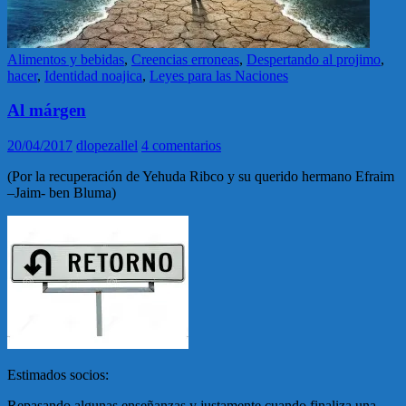
Alimentos y bebidas
,
Creencias erroneas
,
Despertando al projimo
,
hacer
,
Identidad noajica
,
Leyes para las Naciones
Al márgen
20/04/2017
dlopezallel
4 comentarios
(Por la recuperación de Yehuda Ribco y su querido hermano Efraim
–Jaim- ben Bluma)
Estimados socios:
Repasando algunas enseñanzas y justamente cuando finaliza una