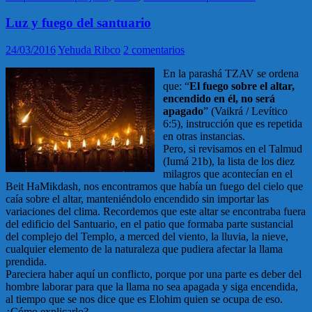
Luz y fuego del santuario
24/03/2016
Yehuda Ribco
2 comentarios
En la parashá TZAV se ordena
que: “
El fuego sobre el altar,
encendido en él, no será
apagado
” (Vaikrá / Levítico
6:5), instrucción que es repetida
en otras instancias.
Pero, si revisamos en el Talmud
(Iumá 21b), la lista de los diez
milagros que acontecían en el
Beit HaMikdash, nos encontramos que había un fuego del cielo que
caía sobre el altar, manteniéndolo encendido sin importar las
variaciones del clima. Recordemos que este altar se encontraba fuera
del edificio del Santuario, en el patio que formaba parte sustancial
del complejo del Templo, a merced del viento, la lluvia, la nieve,
cualquier elemento de la naturaleza que pudiera afectar la llama
prendida.
Pareciera haber aquí un conflicto, porque por una parte es deber del
hombre laborar para que la llama no sea apagada y siga encendida,
al tiempo que se nos dice que es Elohim quien se ocupa de eso.
¿Cómo explicarlo?