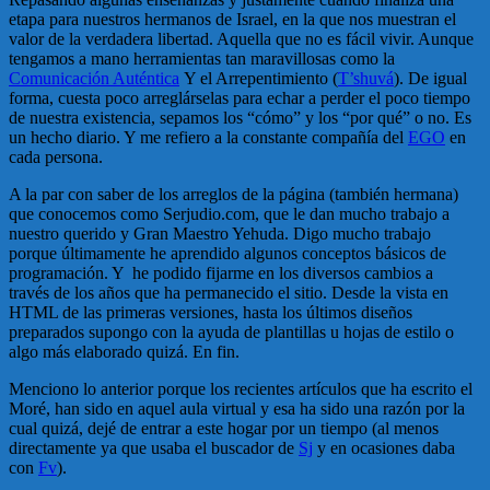
etapa para nuestros hermanos de Israel, en la que nos muestran el
valor de la verdadera libertad. Aquella que no es fácil vivir. Aunque
tengamos a mano herramientas tan maravillosas como la
Comunicación Auténtica
Y el Arrepentimiento (
T’shuvá
). De igual
forma, cuesta poco arreglárselas para echar a perder el poco tiempo
de nuestra existencia, sepamos los “cómo” y los “por qué” o no. Es
un hecho diario. Y me refiero a la constante compañía del
EGO
en
cada persona.
A la par con saber de los arreglos de la página (también hermana)
que conocemos como Serjudio.com, que le dan mucho trabajo a
nuestro querido y Gran Maestro Yehuda. Digo mucho trabajo
porque últimamente he aprendido algunos conceptos básicos de
programación. Y he podido fijarme en los diversos cambios a
través de los años que ha permanecido el sitio. Desde la vista en
HTML de las primeras versiones, hasta los últimos diseños
preparados supongo con la ayuda de plantillas u hojas de estilo o
algo más elaborado quizá. En fin.
Menciono lo anterior porque los recientes artículos que ha escrito el
Moré, han sido en aquel aula virtual y esa ha sido una razón por la
cual quizá, dejé de entrar a este hogar por un tiempo (al menos
directamente ya que usaba el buscador de
Sj
y en ocasiones daba
con
Fv
).