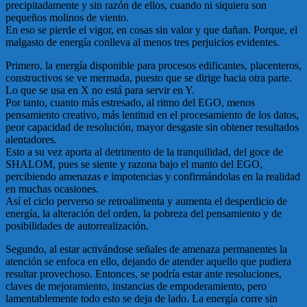
precipitadamente y sin razón de ellos, cuando ni siquiera son
pequeños molinos de viento.
En eso se pierde el vigor, en cosas sin valor y que dañan. Porque, el
malgasto de energía conlleva al menos tres perjuicios evidentes.
Primero, la energía disponible para procesos edificantes, placenteros,
constructivos se ve mermada, puesto que se dirige hacia otra parte.
Lo que se usa en X no está para servir en Y.
Por tanto, cuanto más estresado, al ritmo del EGO, menos
pensamiento creativo, más lentitud en el procesamiento de los datos,
peor capacidad de resolución, mayor desgaste sin obtener resultados
alentadores.
Esto a su vez aporta al detrimento de la tranquilidad, del goce de
SHALOM, pues se siente y razona bajo el manto del EGO,
percibiendo amenazas e impotencias y confirmándolas en la realidad
en muchas ocasiones.
Así el ciclo perverso se retroalimenta y aumenta el desperdicio de
energía, la alteración del orden, la pobreza del pensamiento y de
posibilidades de autorrealización.
Segundo, al estar activándose señales de amenaza permanentes la
atención se enfoca en ello, dejando de atender aquello que pudiera
resultar provechoso. Entonces, se podría estar ante resoluciones,
claves de mejoramiento, instancias de empoderamiento, pero
lamentablemente todo esto se deja de lado. La energía corre sin