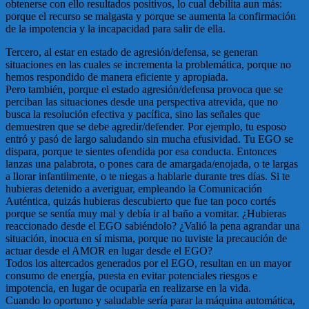
obtenerse con ello resultados positivos, lo cual debilita aun más:
porque el recurso se malgasta y porque se aumenta la confirmación
de la impotencia y la incapacidad para salir de ella.
Tercero, al estar en estado de agresión/defensa, se generan
situaciones en las cuales se incrementa la problemática, porque no
hemos respondido de manera eficiente y apropiada.
Pero también, porque el estado agresión/defensa provoca que se
perciban las situaciones desde una perspectiva atrevida, que no
busca la resolución efectiva y pacífica, sino las señales que
demuestren que se debe agredir/defender. Por ejemplo, tu esposo
entró y pasó de largo saludando sin mucha efusividad. Tu EGO se
dispara, porque te sientes ofendida por esa conducta. Entonces
lanzas una palabrota, o pones cara de amargada/enojada, o te largas
a llorar infantilmente, o te niegas a hablarle durante tres días. Si te
hubieras detenido a averiguar, empleando la Comunicación
Auténtica, quizás hubieras descubierto que fue tan poco cortés
porque se sentía muy mal y debía ir al baño a vomitar. ¿Hubieras
reaccionado desde el EGO sabiéndolo? ¿Valió la pena agrandar una
situación, inocua en sí misma, porque no tuviste la precaución de
actuar desde el AMOR en lugar desde el EGO?
Todos los altercados generados por el EGO, resultan en un mayor
consumo de energía, puesta en evitar potenciales riesgos e
impotencia, en lugar de ocuparla en realizarse en la vida.
Cuando lo oportuno y saludable sería parar la máquina automática,