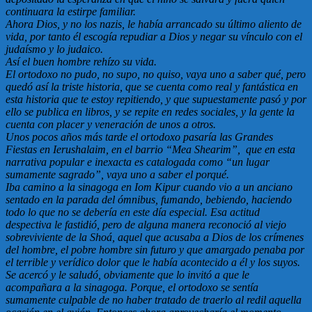
continuara la estirpe familiar.
Ahora Dios, y no los nazis, le había arrancado su último aliento de
vida, por tanto él escogía repudiar a Dios y negar su vínculo con el
judaísmo y lo judaico.
Así el buen hombre rehízo su vida.
El ortodoxo no pudo, no supo, no quiso, vaya uno a saber qué, pero
quedó así la triste historia, que se cuenta como real y fantástica en
esta historia que te estoy repitiendo, y que supuestamente pasó y por
ello se publica en libros, y se repite en redes sociales, y la gente la
cuenta con placer y veneración de unos a otros.
Unos pocos años más tarde el ortodoxo pasaría las Grandes
Fiestas en Ierushalaim, en el barrio “Mea Shearim”, que en esta
narrativa popular e inexacta es catalogada como “un lugar
sumamente sagrado”, vaya uno a saber el porqué.
Iba camino a la sinagoga en Iom Kipur cuando vio a un anciano
sentado en la parada del ómnibus, fumando, bebiendo, haciendo
todo lo que no se debería en este día especial. Esa actitud
despectiva le fastidió, pero de alguna manera reconoció al viejo
sobreviviente de la Shoá, aquel que acusaba a Dios de los crímenes
del hombre, el pobre hombre sin futuro y que amargado penaba por
el terrible y verídico dolor que le había acontecido a él y los suyos.
Se acercó y le saludó, obviamente que lo invitó a que le
acompañara a la sinagoga. Porque, el ortodoxo se sentía
sumamente culpable de no haber tratado de traerlo al redil aquella