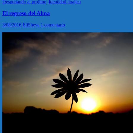
Despertando al projimo
,
Identidad noajica
El regreso del Alma
3/08/2016
EliSheva
1 comentario