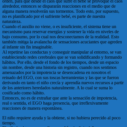
orden, para que desde el caos que sufre el bebe se provoque el caos
alrededor, entonces se dispararán reacciones en el medio que de
alguna manera resolverán sus tormentos. Todo esto, por supuesto,
no es planificado por el sufriente bebé, es parte de nuestra
naturaleza.
Cuando el auxilio no viene, o es insuficiente, el sistema tiene un
mecanismo para reservar energías y sostener la vida en niveles de
bajo consumo, por lo cual nos desconectamos de la realidad. Esto
también mitiga la avalancha de sensaciones acuciantes que agreden
al infante sin fin imaginable.
Al repetirse las conductas y conseguir manipular al entorno, se van
estableciendo redes cerebrales que se van solidificando y formando
hábitos. Por ello, desde el fondo de los tiempos, desde un espacio
sin nombre, desde una historia sin registro, cuando nos sentimos
amenazados por la impotencia se desencadena en nosotros el
reinado del EGO, con sus toscas herramientas y las que se fueron
derivando en tanto el niño crecía y aprendía nuevos recursos a partir
de los anteriores heredados naturalmente. A lo cual se suma lo
cosificado como hábito.
Entonces, no es de extrañar que ante la sensación de impotencia,
real o sentida, el EGO haga presencia, que irreflexivamente
reacciones de manera espontánea.
El niño requiere ayuda y la obtiene, si no hubiera perecido al poco
tiempo.