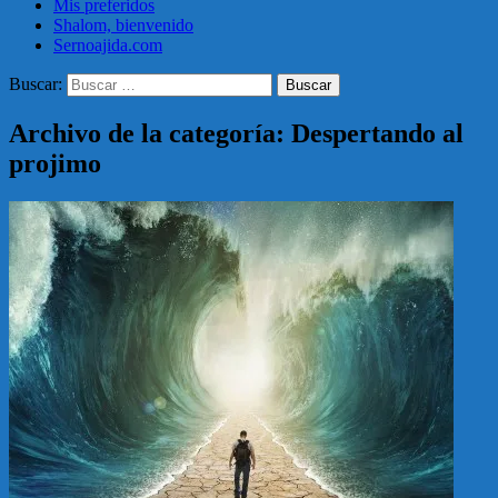
Mis preferidos
Shalom, bienvenido
Sernoajida.com
Buscar:
Archivo de la categoría: Despertando al
projimo