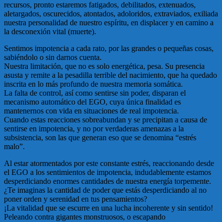
recursos, pronto estaremos fatigados, debilitados, extenuados,
aletargados, oscurecidos, atontados, adoloridos, extraviados, exiliada
nuestra personalidad de nuestro espíritu, en displacer y en camino a
la desconexión vital (muerte).
Sentimos impotencia a cada rato, por las grandes o pequeñas cosas,
sabiéndolo o sin darnos cuenta.
Nuestra limitación, que no es solo energética, pesa. Su presencia
asusta y remite a la pesadilla terrible del nacimiento, que ha quedado
inscrita en lo más profundo de nuestra memoria somática.
La falta de control, así como sentirse sin poder, disparan el
mecanismo automático del EGO, cuya única finalidad es
mantenernos con vida en situaciones de real impotencia.
Cuando estas reacciones sobreabundan y se precipitan a causa de
sentirse en impotencia, y no por verdaderas amenazas a la
subsistencia, son las que generan eso que se denomina “estrés
malo”.
Al estar atormentados por este constante estrés, reaccionando desde
el EGO a los sentimientos de impotencia, indudablemente estamos
desperdiciando enormes cantidades de nuestra energía torpemente.
¿Te imaginas la cantidad de poder que estás desperdiciando al no
poner orden y serenidad en tus pensamientos?
¡La vitalidad que se escurre en una lucha incoherente y sin sentido!
Peleando contra gigantes monstruosos, o escapando