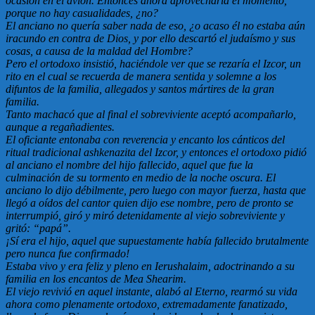
ocasión en el avión. Entonces ahora aprovecharía el momento,
porque no hay casualidades, ¿no?
El anciano no quería saber nada de eso, ¿o acaso él no estaba aún
iracundo en contra de Dios, y por ello descartó el judaísmo y sus
cosas, a causa de la maldad del Hombre?
Pero el ortodoxo insistió, haciéndole ver que se rezaría el Izcor, un
rito en el cual se recuerda de manera sentida y solemne a los
difuntos de la familia, allegados y santos mártires de la gran
familia.
Tanto machacó que al final el sobreviviente aceptó acompañarlo,
aunque a regañadientes.
El oficiante entonaba con reverencia y encanto los cánticos del
ritual tradicional ashkenazita del Izcor, y entonces el ortodoxo pidió
al anciano el nombre del hijo fallecido, aquel que fue la
culminación de su tormento en medio de la noche oscura. El
anciano lo dijo débilmente, pero luego con mayor fuerza, hasta que
llegó a oídos del cantor quien dijo ese nombre, pero de pronto se
interrumpió, giró y miró detenidamente al viejo sobreviviente y
gritó: “papá”.
¡Sí era el hijo, aquel que supuestamente había fallecido brutalmente
pero nunca fue confirmado!
Estaba vivo y era feliz y pleno en Ierushalaim, adoctrinando a su
familia en los encantos de Mea Shearim.
El viejo revivió en aquel instante, alabó al Eterno, rearmó su vida
ahora como plenamente ortodoxo, extremadamente fanatizado,