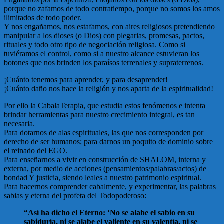
porque no zafamos de todo contratiempo, porque no somos los amos
ilimitados de todo poder.
Y nos engañamos, nos estafamos, con aires religiosos pretendiendo
manipular a los dioses (o Dios) con plegarias, promesas, pactos,
rituales y todo otro tipo de negociación religiosa. Como si
tuviéramos el control, como si a nuestro alcance estuvieran los
botones que nos brinden los paraísos terrenales y supraterrenos.
¡Cuánto tenemos para aprender, y para desaprender!
¡Cuánto daño nos hace la religión y nos aparta de la espiritualidad!
Por ello la CabalaTerapia, que estudia estos fenómenos e intenta
brindar herramientas para nuestro crecimiento integral, es tan
necesaria.
Para dotarnos de alas espirituales, las que nos corresponden por
derecho de ser humanos; para darnos un poquito de dominio sobre
el reinado del EGO.
Para enseñarnos a vivir en construcción de SHALOM, interna y
externa, por medio de acciones (pensamientos/palabras/actos) de
bondad Y justicia, siendo leales a nuestro patrimonio espiritual.
Para hacernos comprender cabalmente, y experimentar, las palabras
sabias y eterna del profeta del Todopoderoso:
“Así ha dicho el Eterno: ‘No se alabe el sabio en su
sabiduría, ni se alabe el valiente en su valentía, ni se