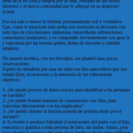
lleno de fe en Dios y alegría por la vida, rodeado de sus nietos,
bisnietos y la nueva comunidad que le albergó en su despertar
actual.
Esa era más o menos la historia, presuntamente real y verdadera.
Que, como te mencioné más arriba esta narración es decorada con
todo tipo de conclusiones, alabanzas, maravilladas admiraciones,
comentarios laudatorios, y es compartido fervientemente con gran fe
y esperanza por las buenas gentes, llenas de inocente y cándida
simpleza.
De manera herética, con tus disculpas, me planteó unas pocas
observaciones.
Espero no ofenderte por usar un ratito ese don maravilloso que nos
brinda Dios, el raciocinio y la intención de ser críticamente
objetivos.
1- ¿Se puede proveer de datos exactos para identificar a las personas
en cuestión?
2- ¿Se puede brindar maneras de comunicarse con ellos, para
conversar directamente con los implicados?
3- ¿Se podría obtener la historia narrada de primera mano por el
anciano?
4- Es bonito y produce felicidad el reencuentro del padre con el hijo,
emociona y gratifica a toda persona de bien, sin dudas. Ahora, ¿eso
hace olvidar la matanza del resto de la familia y de los otros millones