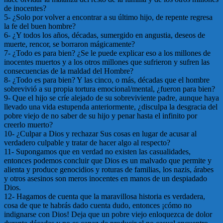
de inocentes?
5- ¿Solo por volver a encontrar a su último hijo, de repente regresa
la fe del buen hombre?
6- ¿Y todos los años, décadas, sumergido en angustia, deseos de
muerte, rencor, se borraron mágicamente?
7- ¿Todo es para bien? ¿Se le puede explicar eso a los millones de
inocentes muertos y a los otros millones que sufrieron y sufren las
consecuencias de la maldad del Hombre?
8- ¿Todo es para bien? Y las cinco, o más, décadas que el hombre
sobrevivió a su propia tortura emocional/mental, ¿fueron para bien?
9- Que el hijo se críe alejado de su sobreviviente padre, aunque haya
llevado una vida estupenda anteriormente, ¿disculpa la desgracia del
pobre viejo de no saber de su hijo y penar hasta el infinito por
creerlo muerto?
10- ¿Culpar a Dios y rechazar Sus cosas en lugar de acusar al
verdadero culpable y tratar de hacer algo al respecto?
11- Supongamos que en verdad no existen las casualidades,
entonces podemos concluir que Dios es un malvado que permite y
alienta y produce genocidios y roturas de familias, los nazis, árabes
y otros asesinos son meros inocentes en manos de un despiadado
Dios.
12- Hagamos de cuenta que la maravillosa historia es verdadera,
cosa de que te habrás dado cuenta dudo, entonces ¡cómo no
indignarse con Dios! Deja que un pobre viejo enloquezca de dolor