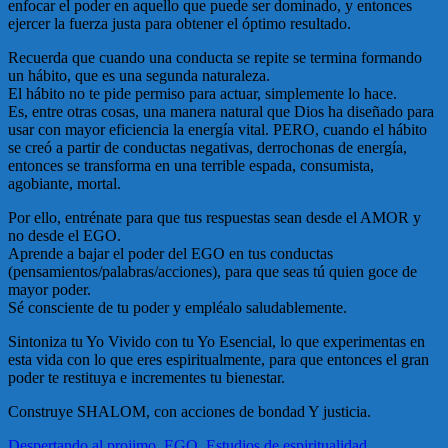
enfocar el poder en aquello que puede ser dominado, y entonces
ejercer la fuerza justa para obtener el óptimo resultado.
Recuerda que cuando una conducta se repite se termina formando
un hábito, que es una segunda naturaleza.
El hábito no te pide permiso para actuar, simplemente lo hace.
Es, entre otras cosas, una manera natural que Dios ha diseñado para
usar con mayor eficiencia la energía vital. PERO, cuando el hábito
se creó a partir de conductas negativas, derrochonas de energía,
entonces se transforma en una terrible espada, consumista,
agobiante, mortal.
Por ello, entrénate para que tus respuestas sean desde el AMOR y
no desde el EGO.
Aprende a bajar el poder del EGO en tus conductas
(pensamientos/palabras/acciones), para que seas tú quien goce de
mayor poder.
Sé consciente de tu poder y empléalo saludablemente.
Sintoniza tu Yo Vivido con tu Yo Esencial, lo que experimentas en
esta vida con lo que eres espiritualmente, para que entonces el gran
poder te restituya e incrementes tu bienestar.
Construye SHALOM, con acciones de bondad Y justicia.
Despertando al projimo
,
EGO
,
Estudios de espiritualidad