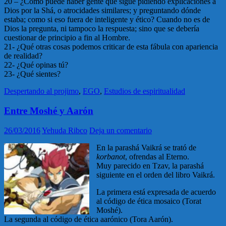
20 – ¿Cómo puede haber gente que sigue pidiendo explicaciones a
Dios por la Shá, o atrocidades similares; y preguntando dónde
estaba; como si eso fuera de inteligente y ético? Cuando no es de
Dios la pregunta, ni tampoco la respuesta; sino que se debería
cuestionar de principio a fin al Hombre.
21- ¿Qué otras cosas podemos criticar de esta fábula con apariencia
de realidad?
22- ¿Qué opinas tú?
23- ¿Qué sientes?
Despertando al projimo
,
EGO
,
Estudios de espiritualidad
Entre Moshé y Aarón
26/03/2016
Yehuda Ribco
Deja un comentario
En la parashá Vaikrá se trató de
korbanot
, ofrendas al Eterno.
Muy parecido en Tzav, la parashá
siguiente en el orden del libro Vaikrá.
La primera está expresada de acuerdo
al código de ética mosaico (Torat
Moshé).
La segunda al código de ética aarónico (Tora Aarón).