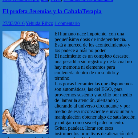
El profeta Jeremías y la CabalaTerapia
27/03/2016
Yehuda Ribco
1 comentario
El humano nace impotente, con una
pequeñísima dosis de independencia.
Está a merced de los acontecimientos y
los padece a más no poder.
El nacimiento es un completo desastre,
una pesadilla sin registro y de la cual no
hay memoria ni elementos para
contenerla dentro de un sentido y
término.
Las pocas herramientas que disponemos
son automáticas, las del EGO, para
proveernos sustento y auxilio por medio
de llamar la atención, alertando y
alterando al universo circundante y por
medio de esa inconsciente e involuntaria
manipulación obtener algo de satisfacción
y mitigar como sea el padecimiento.
Gritar, patalear, llorar son esos
instrumentos primitivos de alteración del