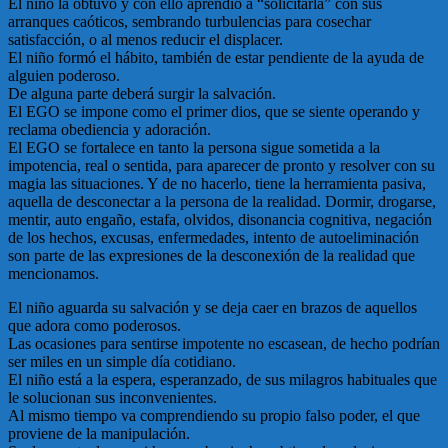
El niño la obtuvo y con ello aprendió a “solicitarla” con sus
arranques caóticos, sembrando turbulencias para cosechar
satisfacción, o al menos reducir el displacer.
El niño formó el hábito, también de estar pendiente de la ayuda de
alguien poderoso.
De alguna parte deberá surgir la salvación.
El EGO se impone como el primer dios, que se siente operando y
reclama obediencia y adoración.
El EGO se fortalece en tanto la persona sigue sometida a la
impotencia, real o sentida, para aparecer de pronto y resolver con su
magia las situaciones. Y de no hacerlo, tiene la herramienta pasiva,
aquella de desconectar a la persona de la realidad. Dormir, drogarse,
mentir, auto engaño, estafa, olvidos, disonancia cognitiva, negación
de los hechos, excusas, enfermedades, intento de autoeliminación
son parte de las expresiones de la desconexión de la realidad que
mencionamos.
El niño aguarda su salvación y se deja caer en brazos de aquellos
que adora como poderosos.
Las ocasiones para sentirse impotente no escasean, de hecho podrían
ser miles en un simple día cotidiano.
El niño está a la espera, esperanzado, de sus milagros habituales que
le solucionan sus inconvenientes.
Al mismo tiempo va comprendiendo su propio falso poder, el que
proviene de la manipulación.