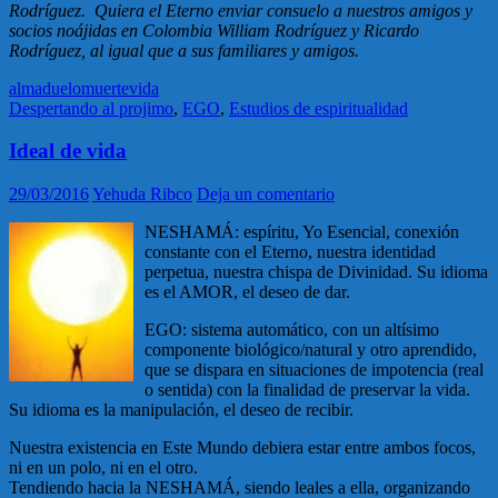
Rodríguez. Quiera el Eterno enviar consuelo a nuestros amigos y
socios noájidas en Colombia William Rodríguez y Ricardo
Rodríguez, al igual que a sus familiares y amigos.
alma
duelo
muerte
vida
Despertando al projimo
,
EGO
,
Estudios de espiritualidad
Ideal de vida
29/03/2016
Yehuda Ribco
Deja un comentario
NESHAMÁ: espíritu, Yo Esencial, conexión
constante con el Eterno, nuestra identidad
perpetua, nuestra chispa de Divinidad. Su idioma
es el AMOR, el deseo de dar.
EGO: sistema automático, con un altísimo
componente biológico/natural y otro aprendido,
que se dispara en situaciones de impotencia (real
o sentida) con la finalidad de preservar la vida.
Su idioma es la manipulación, el deseo de recibir.
Nuestra existencia en Este Mundo debiera estar entre ambos focos,
ni en un polo, ni en el otro.
Tendiendo hacia la NESHAMÁ, siendo leales a ella, organizando