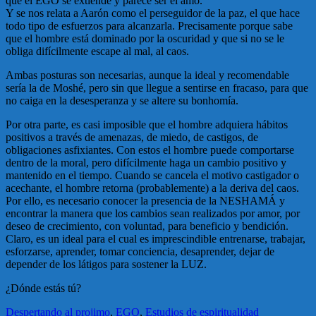
que el EGO se extiende y parece ser el amo.
Y se nos relata a Aarón como el perseguidor de la paz, el que hace
todo tipo de esfuerzos para alcanzarla. Precisamente porque sabe
que el hombre está dominado por la oscuridad y que si no se le
obliga difícilmente escape al mal, al caos.
Ambas posturas son necesarias, aunque la ideal y recomendable
sería la de Moshé, pero sin que llegue a sentirse en fracaso, para que
no caiga en la desesperanza y se altere su bonhomía.
Por otra parte, es casi imposible que el hombre adquiera hábitos
positivos a través de amenazas, de miedo, de castigos, de
obligaciones asfixiantes. Con estos el hombre puede comportarse
dentro de la moral, pero difícilmente haga un cambio positivo y
mantenido en el tiempo. Cuando se cancela el motivo castigador o
acechante, el hombre retorna (probablemente) a la deriva del caos.
Por ello, es necesario conocer la presencia de la NESHAMÁ y
encontrar la manera que los cambios sean realizados por amor, por
deseo de crecimiento, con voluntad, para beneficio y bendición.
Claro, es un ideal para el cual es imprescindible entrenarse, trabajar,
esforzarse, aprender, tomar conciencia, desaprender, dejar de
depender de los látigos para sostener la LUZ.
¿Dónde estás tú?
Despertando al projimo
,
EGO
,
Estudios de espiritualidad