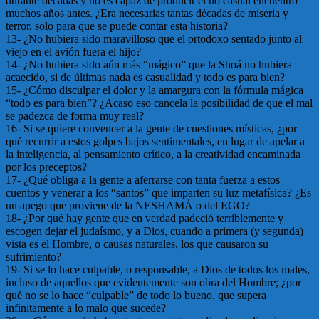
durante décadas y no es capaz de producir el no casual encuentro
muchos años antes. ¿Era necesarias tantas décadas de miseria y
terror, solo para que se puede contar esta historia?
13- ¿No hubiera sido maravilloso que el ortodoxo sentado junto al
viejo en el avión fuera el hijo?
14- ¿No hubiera sido aún más “mágico” que la Shoá no hubiera
acaecido, si de últimas nada es casualidad y todo es para bien?
15- ¿Cómo disculpar el dolor y la amargura con la fórmula mágica
“todo es para bien”? ¿Acaso eso cancela la posibilidad de que el mal
se padezca de forma muy real?
16- Si se quiere convencer a la gente de cuestiones místicas, ¿por
qué recurrir a estos golpes bajos sentimentales, en lugar de apelar a
la inteligencia, al pensamiento crítico, a la creatividad encaminada
por los preceptos?
17- ¿Qué obliga a la gente a aferrarse con tanta fuerza a estos
cuentos y venerar a los “santos” que imparten su luz metafísica? ¿Es
un apego que proviene de la NESHAMÁ o del EGO?
18- ¿Por qué hay gente que en verdad padeció terriblemente y
escogen dejar el judaísmo, y a Dios, cuando a primera (y segunda)
vista es el Hombre, o causas naturales, los que causaron su
sufrimiento?
19- Si se lo hace culpable, o responsable, a Dios de todos los males,
incluso de aquellos que evidentemente son obra del Hombre; ¿por
qué no se lo hace “culpable” de todo lo bueno, que supera
infinitamente a lo malo que sucede?