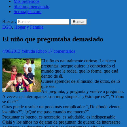
Mis preferidos
Shalom, bienvenido
Sernoajida.com
Buscar:
EGO
,
Hogar y Familia
El niño que preguntaba demasiado
4/06/2013
Yehuda Ribco
17 comentarios
El niño es naturalmente curioso. Le nacen
preguntas, porque quiere ir conociendo el
mundo que le rodea, que lo forma, que está
dentro de él.
Quiere aprender de sí mismo, de otros, de lo
que sea.
Así pregunta, y pregunta y vuelve a preguntar.
A veces sus interrogantes son muy simples: “¿Esto qué es?”, “Cómo
se dice?”.
Otras puede resultar un poco más complicado: “¿De dónde vienen
los niños?”, “¿Qué me pasa cuando me muero?”.
Preguntar es bueno, es necesario, es saludable, es indispensable.
Ojalá y los niños no dejaran de preguntar, de querer, de interesarse,