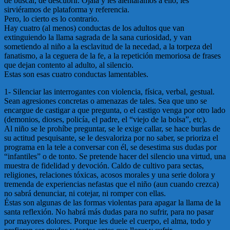
de buscar, de descubrir. Ojalá y les alentáramos a ello, les
sirviéramos de plataforma y referencia.
Pero, lo cierto es lo contrario.
Hay cuatro (al menos) conductas de los adultos que van
extinguiendo la llama sagrada de la sana curiosidad, y van
sometiendo al niño a la esclavitud de la necedad, a la torpeza del
fanatismo, a la ceguera de la fe, a la repetición memoriosa de frases
que dejan contento al adulto, al silencio.
Estas son esas cuatro conductas lamentables.
1- Silenciar las interrogantes con violencia, física, verbal, gestual.
Sean agresiones concretas o amenazas de tales. Sea que uno se
encargue de castigar a que pregunta, o el castigo venga por otro lado
(demonios, dioses, policía, el padre, el “viejo de la bolsa”, etc).
Al niño se le prohíbe preguntar, se le exige callar, se hace burlas de
su actitud pesquisante, se le desvaloriza por no saber, se prioriza el
programa en la tele a conversar con él, se desestima sus dudas por
“infantiles” o de tonto. Se pretende hacer del silencio una virtud, una
muestra de fidelidad y devoción. Caldo de cultivo para sectas,
religiones, relaciones tóxicas, acosos morales y una serie dolora y
tremenda de experiencias nefastas que el niño (aun cuando crezca)
no sabrá denunciar, ni cotejar, ni romper con ellas.
Éstas son algunas de las formas violentas para apagar la llama de la
santa reflexión. No habrá más dudas para no sufrir, para no pasar
por mayores dolores. Porque les duele el cuerpo, el alma, todo y