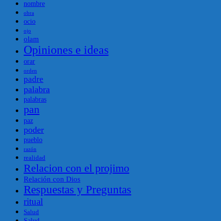
nombre
obra
ocio
ojo
olam
Opiniones e ideas
orar
orden
padre
palabra
palabras
pan
paz
poder
pueblo
razón
realidad
Relacion con el projimo
Relación con Dios
Respuestas y Preguntas
ritual
Salud
Salud