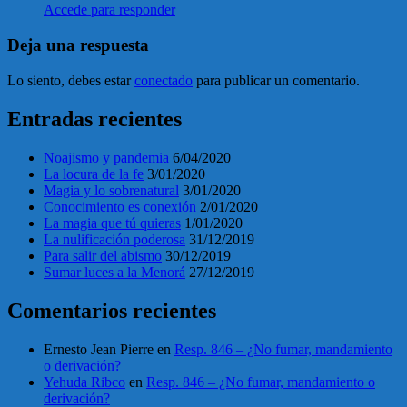
Accede para responder
Deja una respuesta
Lo siento, debes estar
conectado
para publicar un comentario.
Entradas recientes
Noajismo y pandemia
6/04/2020
La locura de la fe
3/01/2020
Magia y lo sobrenatural
3/01/2020
Conocimiento es conexión
2/01/2020
La magia que tú quieras
1/01/2020
La nulificación poderosa
31/12/2019
Para salir del abismo
30/12/2019
Sumar luces a la Menorá
27/12/2019
Comentarios recientes
Ernesto Jean Pierre
en
Resp. 846 – ¿No fumar, mandamiento
o derivación?
Yehuda Ribco
en
Resp. 846 – ¿No fumar, mandamiento o
derivación?