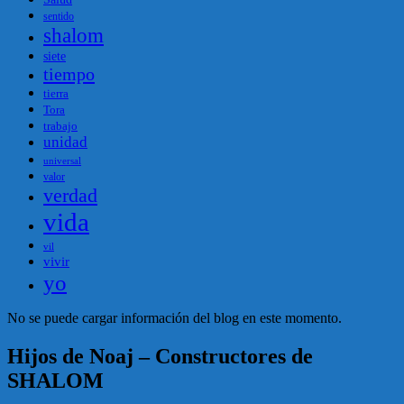
sentido
shalom
siete
tiempo
tierra
Tora
trabajo
unidad
universal
valor
verdad
vida
vil
vivir
yo
No se puede cargar información del blog en este momento.
Hijos de Noaj – Constructores de
SHALOM