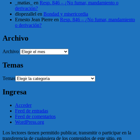
_matias_
en
Resp. 846 – ¿No fumar, mandamiento o
derivación?
dlopezallel
en
Bondad y misericordia
Ernesto Jean Pierre
en
Resp. 846 – ¿No fumar, mandamiento
o derivación?
Archivo
Archivo
Temas
Temas
Ingresa
Acceder
Feed de entradas
Feed de comentarios
WordPress.org
Los lectores tienen permitido publicar, transmitir o participar en la
transferencia de cualquiera de los contenidos de este sitio, en