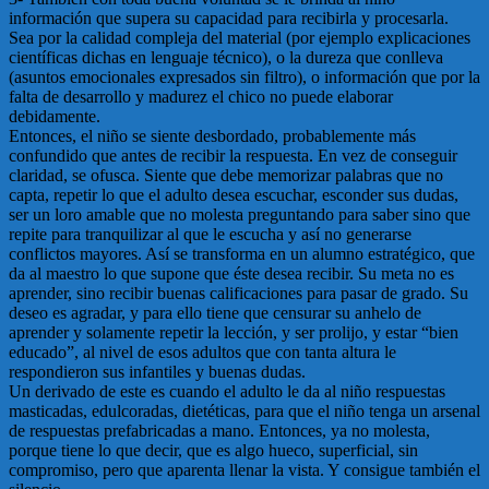
información que supera su capacidad para recibirla y procesarla.
Sea por la calidad compleja del material (por ejemplo explicaciones
científicas dichas en lenguaje técnico), o la dureza que conlleva
(asuntos emocionales expresados sin filtro), o información que por la
falta de desarrollo y madurez el chico no puede elaborar
debidamente.
Entonces, el niño se siente desbordado, probablemente más
confundido que antes de recibir la respuesta. En vez de conseguir
claridad, se ofusca. Siente que debe memorizar palabras que no
capta, repetir lo que el adulto desea escuchar, esconder sus dudas,
ser un loro amable que no molesta preguntando para saber sino que
repite para tranquilizar al que le escucha y así no generarse
conflictos mayores. Así se transforma en un alumno estratégico, que
da al maestro lo que supone que éste desea recibir. Su meta no es
aprender, sino recibir buenas calificaciones para pasar de grado. Su
deseo es agradar, y para ello tiene que censurar su anhelo de
aprender y solamente repetir la lección, y ser prolijo, y estar “bien
educado”, al nivel de esos adultos que con tanta altura le
respondieron sus infantiles y buenas dudas.
Un derivado de este es cuando el adulto le da al niño respuestas
masticadas, edulcoradas, dietéticas, para que el niño tenga un arsenal
de respuestas prefabricadas a mano. Entonces, ya no molesta,
porque tiene lo que decir, que es algo hueco, superficial, sin
compromiso, pero que aparenta llenar la vista. Y consigue también el