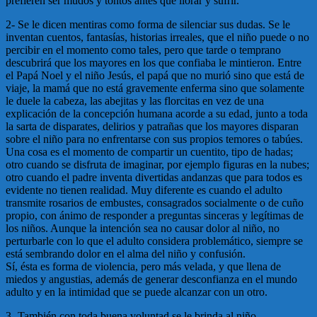
prefieren ser mudos y tontos antes que llorar y sufrir.
2- Se le dicen mentiras como forma de silenciar sus dudas. Se le
inventan cuentos, fantasías, historias irreales, que el niño puede o no
percibir en el momento como tales, pero que tarde o temprano
descubrirá que los mayores en los que confiaba le mintieron. Entre
el Papá Noel y el niño Jesús, el papá que no murió sino que está de
viaje, la mamá que no está gravemente enferma sino que solamente
le duele la cabeza, las abejitas y las florcitas en vez de una
explicación de la concepción humana acorde a su edad, junto a toda
la sarta de disparates, delirios y patrañas que los mayores disparan
sobre el niño para no enfrentarse con sus propios temores o tabúes.
Una cosa es el momento de compartir un cuentito, tipo de hadas;
otro cuando se disfruta de imaginar, por ejemplo figuras en la nubes;
otro cuando el padre inventa divertidas andanzas que para todos es
evidente no tienen realidad. Muy diferente es cuando el adulto
transmite rosarios de embustes, consagrados socialmente o de cuño
propio, con ánimo de responder a preguntas sinceras y legítimas de
los niños. Aunque la intención sea no causar dolor al niño, no
perturbarle con lo que el adulto considera problemático, siempre se
está sembrando dolor en el alma del niño y confusión.
Sí, ésta es forma de violencia, pero más velada, y que llena de
miedos y angustias, además de generar desconfianza en el mundo
adulto y en la intimidad que se puede alcanzar con un otro.
3- También con toda buena voluntad se le brinda al niño