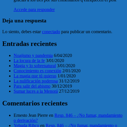
Accede para responder
Deja una respuesta
Lo siento, debes estar
conectado
para publicar un comentario.
Entradas recientes
Noajismo y pandemia
6/04/2020
La locura de la fe
3/01/2020
Magia y lo sobrenatural
3/01/2020
Conocimiento es conexión
2/01/2020
La magia que tú quieras
1/01/2020
La nulificación poderosa
31/12/2019
Para salir del abismo
30/12/2019
Sumar luces a la Menorá
27/12/2019
Comentarios recientes
Ernesto Jean Pierre
en
Resp. 846 – ¿No fumar, mandamiento
o derivación?
Yehuda Ribco
en
Resp. 846 – ¿No fumar, mandamiento o