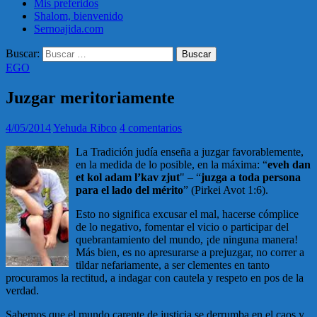
Mis preferidos
Shalom, bienvenido
Sernoajida.com
Buscar:
EGO
Juzgar meritoriamente
4/05/2014
Yehuda Ribco
4 comentarios
La Tradición judía enseña a juzgar favorablemente,
en la medida de lo posible, en la máxima: “
eveh dan
et kol adam l’kav zjut
" – “
juzga a toda persona
para el lado del mérito
” (Pirkei Avot 1:6).
Esto no significa excusar el mal, hacerse cómplice
de lo negativo, fomentar el vicio o participar del
quebrantamiento del mundo, ¡de ninguna manera!
Más bien, es no apresurarse a prejuzgar, no correr a
tildar nefariamente, a ser clementes en tanto
procuramos la rectitud, a indagar con cautela y respeto en pos de la
verdad.
Sabemos que el mundo carente de justicia se derrumba en el caos y