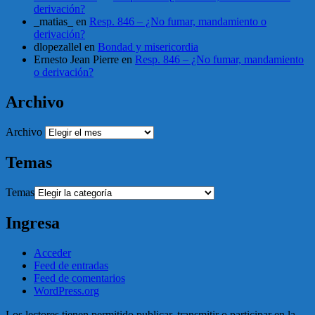
derivación?
_matias_
en
Resp. 846 – ¿No fumar, mandamiento o
derivación?
dlopezallel
en
Bondad y misericordia
Ernesto Jean Pierre
en
Resp. 846 – ¿No fumar, mandamiento
o derivación?
Archivo
Archivo
Temas
Temas
Ingresa
Acceder
Feed de entradas
Feed de comentarios
WordPress.org
Los lectores tienen permitido publicar, transmitir o participar en la