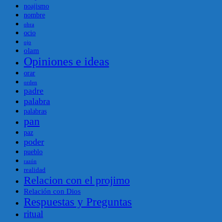
noajismo
nombre
obra
ocio
ojo
olam
Opiniones e ideas
orar
orden
padre
palabra
palabras
pan
paz
poder
pueblo
razón
realidad
Relacion con el projimo
Relación con Dios
Respuestas y Preguntas
ritual