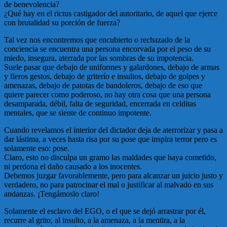
de benevolencia?
¿Qué hay en el rictus castigador del autoritario, de aquel que ejerce
con brutalidad su porción de fuerza?
Tal vez nos encontremos que encubierto o rechazado de la
conciencia se encuentra una persona encorvada por el peso de su
miedo, insegura, aterrada por las sombras de su impotencia.
Suele pasar que debajo de uniformes y galardones, debajo de armas
y fieros gestos, debajo de griterío e insultos, debajo de golpes y
amenazas, debajo de patotas de bandoleros, debajo de eso que
quiere parecer como poderoso, no hay otra cosa que una persona
desamparada, débil, falta de seguridad, encerrada en celditas
mentales, que se siente de continuo impotente.
Cuando revelamos el interior del dictador deja de aterrorizar y pasa a
dar lástima, a veces hasta risa por su pose que inspira terror pero es
solamente eso: pose.
Claro, esto no disculpa un gramo las maldades que haya cometido,
ni perdona el daño causado a los inocentes.
Debemos juzgar favorablemente, pero para alcanzar un juicio justo y
verdadero, no para patrocinar el mal o justificar al malvado en sus
andanzas. ¡Tengámoslo claro!
Solamente el esclavo del EGO, o el que se dejó arrastrar por él,
recurre al grito, al insulto, a la amenaza, a la mentira, a la