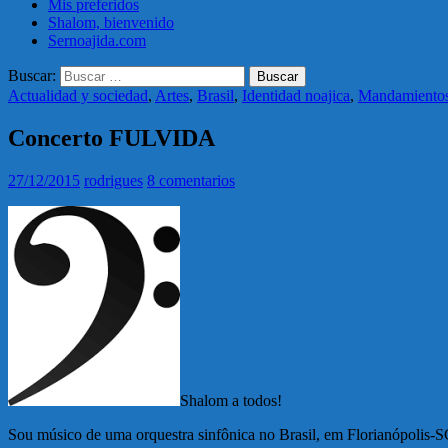
Mis preferidos
Shalom, bienvenido
Sernoajida.com
Buscar:
Actualidad y sociedad
,
Artes
,
Brasil
,
Identidad noajica
,
Mandamientos
Concerto FULVIDA
27/12/2015
rodrigues
8 comentarios
Shalom a todos!
Sou músico de uma orquestra sinfônica no Brasil, em Florianópolis-