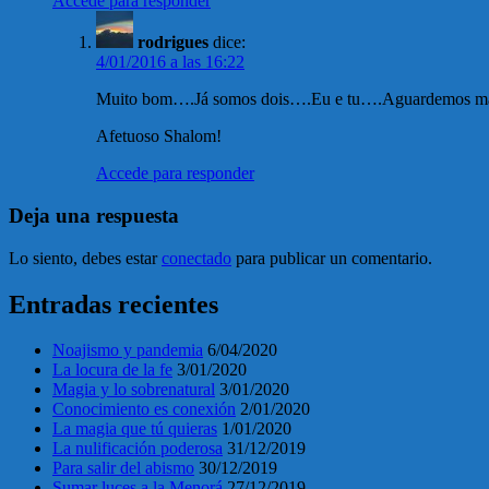
Accede para responder
rodrigues
dice:
4/01/2016 a las 16:22
Muito bom….Já somos dois….Eu e tu….Aguardemos mais
Afetuoso Shalom!
Accede para responder
Deja una respuesta
Lo siento, debes estar
conectado
para publicar un comentario.
Entradas recientes
Noajismo y pandemia
6/04/2020
La locura de la fe
3/01/2020
Magia y lo sobrenatural
3/01/2020
Conocimiento es conexión
2/01/2020
La magia que tú quieras
1/01/2020
La nulificación poderosa
31/12/2019
Para salir del abismo
30/12/2019
Sumar luces a la Menorá
27/12/2019