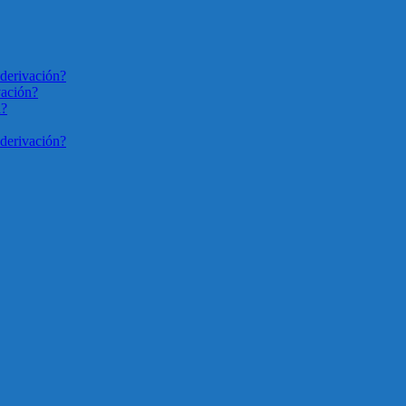
derivación?
vación?
n?
derivación?