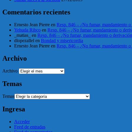
Comentarios recientes
Ernesto Jean Pierre
en
Resp. 846 – ¿No fumar, mandamiento o 
Yehuda Ribco
en
Resp. 846 – ¿No fumar, mandamiento o deri
_matias_
en
Resp. 846 – ¿No fumar, mandamiento o derivació
dlopezallel
en
Bondad y misericordia
Ernesto Jean Pierre
en
Resp. 846 – ¿No fumar, mandamiento o 
Archivo
Archivo
Temas
Temas
Ingresa
Acceder
Feed de entradas