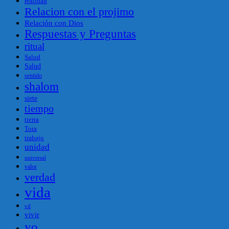
realidad
Relacion con el projimo
Relación con Dios
Respuestas y Preguntas
ritual
Salud
Salud
sentido
shalom
siete
tiempo
tierra
Tora
trabajo
unidad
universal
valor
verdad
vida
vil
vivir
yo