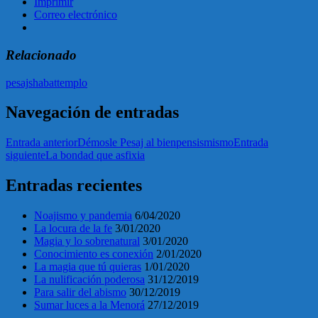
Imprimir
Correo electrónico
Relacionado
pesaj
shabat
templo
Navegación de entradas
Entrada anterior
Démosle Pesaj al bienpensismismo
Entrada
siguiente
La bondad que asfixia
Entradas recientes
Noajismo y pandemia
6/04/2020
La locura de la fe
3/01/2020
Magia y lo sobrenatural
3/01/2020
Conocimiento es conexión
2/01/2020
La magia que tú quieras
1/01/2020
La nulificación poderosa
31/12/2019
Para salir del abismo
30/12/2019
Sumar luces a la Menorá
27/12/2019