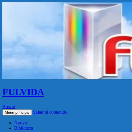
FULVIDA
Buscar
Saltar al contenido
Menú principal
Apoyo
Biblioteca