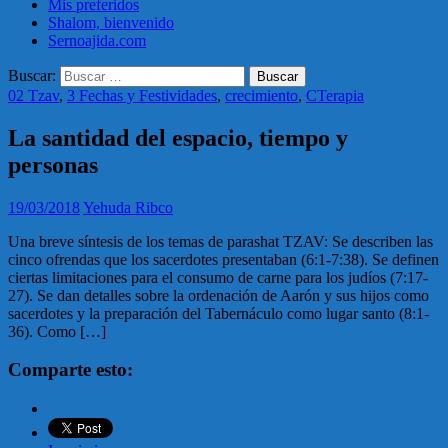
Mis preferidos
Shalom, bienvenido
Sernoajida.com
Buscar:
02 Tzav
,
3 Fechas y Festividades
,
crecimiento
,
CTerapia
La santidad del espacio, tiempo y
personas
19/03/2018
Yehuda Ribco
Una breve síntesis de los temas de parashat TZAV: Se describen las
cinco ofrendas que los sacerdotes presentaban (6:1-7:38). Se definen
ciertas limitaciones para el consumo de carne para los judíos (7:17-
27). Se dan detalles sobre la ordenación de Aarón y sus hijos como
sacerdotes y la preparación del Tabernáculo como lugar santo (8:1-
36). Como […]
Comparte esto: