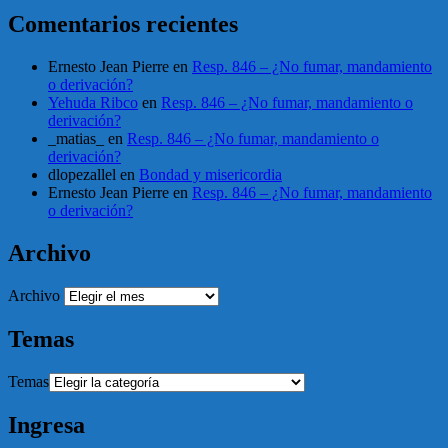
Comentarios recientes
Ernesto Jean Pierre
en
Resp. 846 – ¿No fumar, mandamiento
o derivación?
Yehuda Ribco
en
Resp. 846 – ¿No fumar, mandamiento o
derivación?
_matias_
en
Resp. 846 – ¿No fumar, mandamiento o
derivación?
dlopezallel
en
Bondad y misericordia
Ernesto Jean Pierre
en
Resp. 846 – ¿No fumar, mandamiento
o derivación?
Archivo
Archivo
Temas
Temas
Ingresa