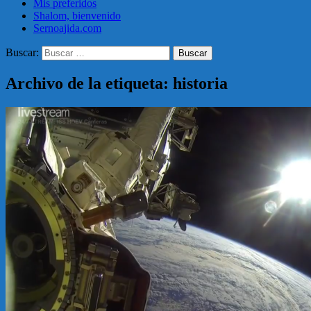
Mis preferidos
Shalom, bienvenido
Sernoajida.com
Buscar:
Archivo de la etiqueta: historia