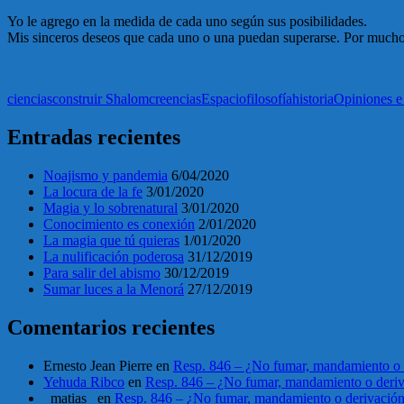
Yo le agrego en la medida de cada uno según sus posibilidades.
Mis sinceros deseos que cada uno o una puedan superarse. Por mucho 
ciencias
construir Shalom
creencias
Espacio
filosofía
historia
Opiniones e
Entradas recientes
Noajismo y pandemia
6/04/2020
La locura de la fe
3/01/2020
Magia y lo sobrenatural
3/01/2020
Conocimiento es conexión
2/01/2020
La magia que tú quieras
1/01/2020
La nulificación poderosa
31/12/2019
Para salir del abismo
30/12/2019
Sumar luces a la Menorá
27/12/2019
Comentarios recientes
Ernesto Jean Pierre
en
Resp. 846 – ¿No fumar, mandamiento o 
Yehuda Ribco
en
Resp. 846 – ¿No fumar, mandamiento o deri
_matias_
en
Resp. 846 – ¿No fumar, mandamiento o derivació