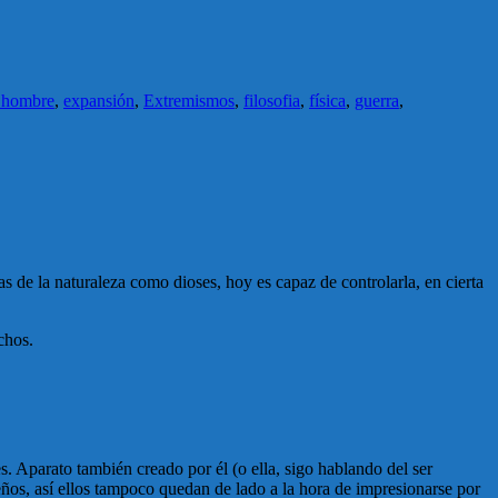
l hombre
,
expansión
,
Extremismos
,
filosofia
,
física
,
guerra
,
 de la naturaleza como dioses, hoy es capaz de controlarla, en cierta
chos.
s. Aparato también creado por él (o ella, sigo hablando del ser
os, así ellos tampoco quedan de lado a la hora de impresionarse por