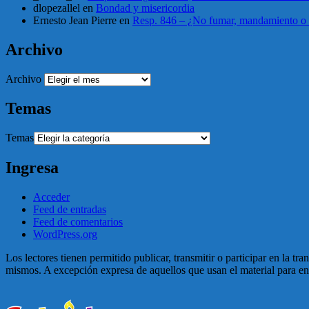
dlopezallel
en
Bondad y misericordia
Ernesto Jean Pierre
en
Resp. 846 – ¿No fumar, mandamiento o 
Archivo
Archivo
Temas
Temas
Ingresa
Acceder
Feed de entradas
Feed de comentarios
WordPress.org
Los lectores tienen permitido publicar, transmitir o participar en la tr
mismos. A excepción expresa de aquellos que usan el material para enga