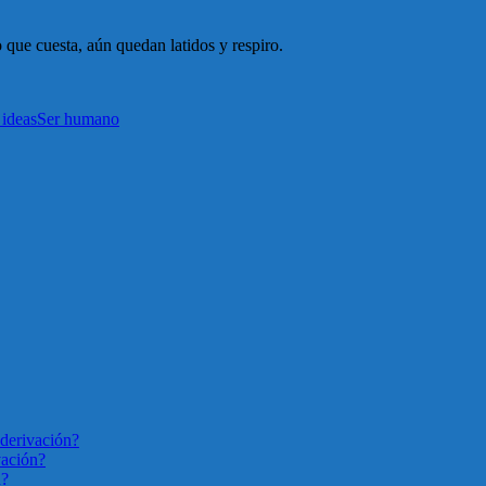
que cuesta, aún quedan latidos y respiro.
 ideas
Ser humano
derivación?
vación?
n?