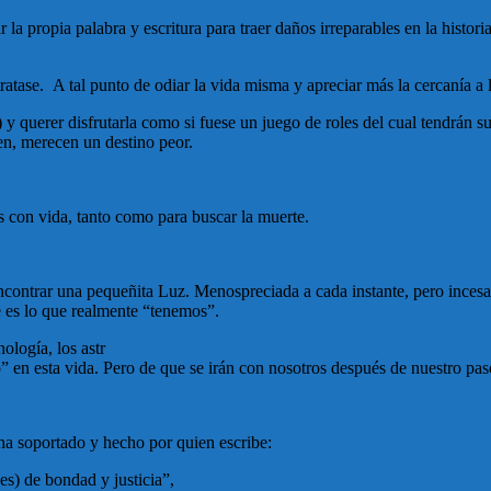
r la propia palabra y escritura para traer daños irreparables en la histor
atase. A tal punto de odiar la vida misma y apreciar más la cercanía a 
y querer disfrutarla como si fuese un juego de roles del cual tendrán s
een, merecen un destino peor.
 con vida, tanto como para buscar la muerte.
contrar una pequeñita Luz. Menospreciada a cada instante, pero incesan
ue es lo que realmente “tenemos”.
nología, los astr
o” en esta vida. Pero de que se irán con nosotros después de nuestro pa
a soportado y hecho por quien escribe:
s) de bondad y justicia”,