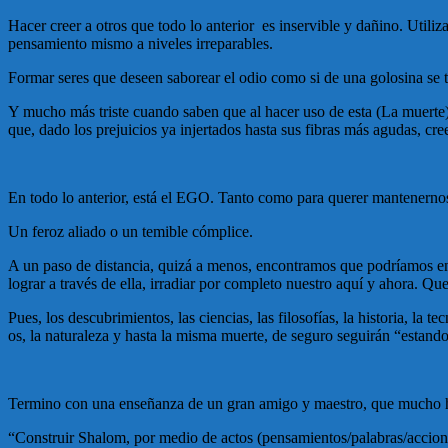
Hacer creer a otros que todo lo anterior es inservible y dañino. Utiliza
pensamiento mismo a niveles irreparables.
Formar seres que deseen saborear el odio como si de una golosina se tr
Y mucho más triste cuando saben que al hacer uso de esta (La muerte) 
que, dado los prejuicios ya injertados hasta sus fibras más agudas, cr
En todo lo anterior, está el EGO. Tanto como para querer mantenernos
Un feroz aliado o un temible cómplice.
A un paso de distancia, quizá a menos, encontramos que podríamos en
lograr a través de ella, irradiar por completo nuestro aquí y ahora. Q
Pues, los descubrimientos, las ciencias, las filosofías, la historia, la tec
os, la naturaleza y hasta la misma muerte, de seguro seguirán “estand
Termino con una enseñanza de un gran amigo y maestro, que mucho h
“Construir Shalom, por medio de actos (pensamientos/palabras/accione