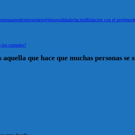
o
pensar
poder
presente
prójimo
realidad
relacion
Relacion con el projimo
ri
 los cumples?
 aquella que hace que muchas personas se s