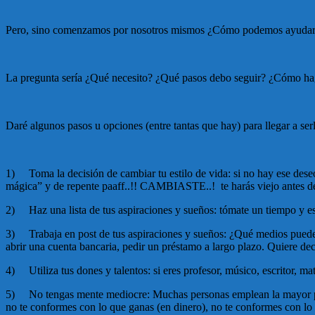
Pero, sino comenzamos por nosotros mismos ¿Cómo podemos ayudar 
La pregunta sería ¿Qué necesito? ¿Qué pasos debo seguir? ¿Cómo ha
Daré algunos pasos u opciones (entre tantas que hay) para llegar a se
1)
Toma la decisión de cambiar tu estilo de vida:
si no hay ese dese
mágica” y de repente paaff..!! CAMBIASTE..!
te harás viejo antes d
2)
Haz una lista de tus aspiraciones y sueños:
tómate un tiempo y esc
3)
Trabaja en post de tus aspiraciones y sueños:
¿Qué medios puedes u
abrir una cuenta bancaria, pedir un préstamo a largo plazo. Quiere d
4)
Utiliza tus dones y talentos:
si eres profesor, músico, escritor, m
5)
No tengas mente mediocre:
Muchas personas emplean la mayor par
no te conformes con lo que ganas (en dinero), no te conformes con lo q