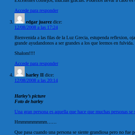
Excelentes consejos, muchas gracias. Poderlos llevar a cabo es 
Accede para responder
edgar juarez
dice:
12/08/2008 a las 17:24
Bienvenida a las filas de la Luz Grecia, estupenda reflexion, o
grande ayudandonos a ser grandes a los que leemos en fulvida.
Shalom!!!!
Accede para responder
harley II
dice:
12/08/2008 a las 20:14
Harley’s picture
Foto de harley
Una gran persona es aquella que hace que muchas personas se 
Hmmmmmmmm……
Que pasa cuando una persona se siente grandiosa pero no fue p