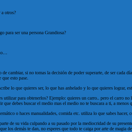
a otros?
go para ser una persona Grandiosa?
rlo…
o de cambiar, si no tomas la decisión de poder superarte, de ser cad
e que esto pase.
ribe lo que quieres ser, lo que has anhelado y lo que quieres lograr, es
tilizar para obtenerlos? Ejemplo: quieres un carro.. pero el carro no l
ecir que debes buscar el medio mas el medio no te buscara a ti, a menos
atemático o haces manualidades, comida etc. utiliza lo que sabes hacer, 
te de su vida culpando a su pasado por la mediocridad de su presente,
ue los demás te dan, no esperes que todo te caiga por arte de magia del 