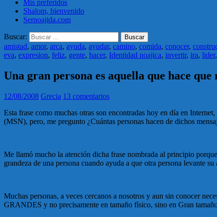
Mis preferidos
Shalom, bienvenido
Sernoajida.com
Buscar:
amistad
,
amor
,
arca
,
ayuda
,
ayudar
,
camino
,
comida
,
conocer
,
constru
eva
,
expresion
,
feliz
,
gente
,
hacer
,
Identidad noajica
,
invertir
,
ira
,
lider
Una gran persona es aquella que hace que 
12/08/2008
Grecia
13 comentarios
Esta frase como muchas otras son encontradas hoy en día en Internet,
(MSN), pero, me pregunto ¿Cuántas personas hacen de dichos mensaj
Me llamó mucho la atención dicha frase nombrada al principio porque 
grandeza de una persona cuando ayuda a que otra persona levante su á
Muchas personas, a veces cercanos a nosotros y aun sin conocer necesit
GRANDES y no precisamente en tamaño físico, sino en Gran tamaño d