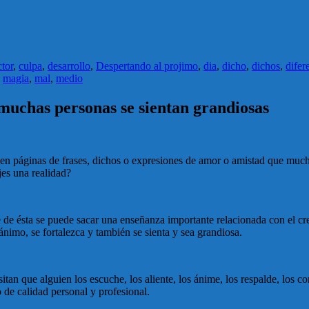
ctor
,
culpa
,
desarrollo
,
Despertando al projimo
,
dia
,
dicho
,
dichos
,
difer
,
magia
,
mal
,
medio
muchas personas se sientan grandiosas
 en páginas de frases, dichos o expresiones de amor o amistad que muc
es una realidad?
de ésta se puede sacar una enseñanza importante relacionada con el cre
nimo, se fortalezca y también se sienta y sea grandiosa.
an que alguien los escuche, los aliente, los ánime, los respalde, los c
e calidad personal y profesional.