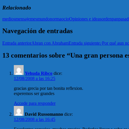
Relacionado
medios
mensaje
mes
mundo
norma
ocio
Opiniones e ideas
orden
pan
pasad
Navegación de entradas
Entrada anterior
Abran con Abraham
Entrada siguiente
¿Por qué aun no
13 comentarios sobre “Una gran persona es
Yehuda Ribco
dice:
12/08/2008 a las 16:25
gracias grecia por tan bonita reflexion.
esperemos ser grandes
Accede para responder
David Russomanno
dice:
12/08/2008 a las 16:45