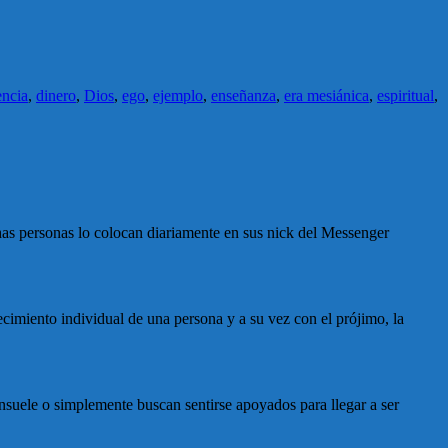
encia
,
dinero
,
Dios
,
ego
,
ejemplo
,
enseñanza
,
era mesiánica
,
espiritual
,
has personas lo colocan diariamente en sus nick del Messenger
cimiento individual de una persona y a su vez con el prójimo, la
onsuele o simplemente buscan sentirse apoyados para llegar a ser