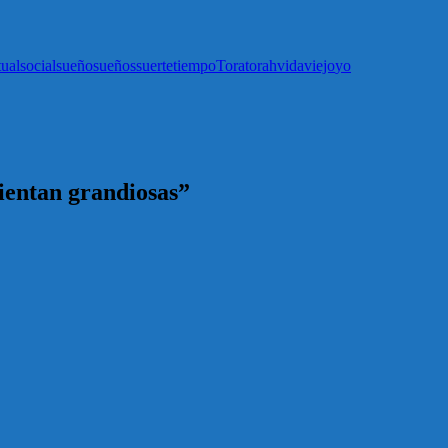
tual
social
sueño
sueños
suerte
tiempo
Tora
torah
vida
viejo
yo
ientan grandiosas”