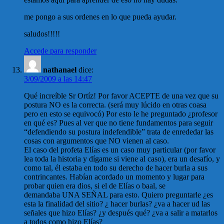
me pongo a sus ordenes en lo que pueda ayudar.
saludos!!!!!
Accede para responder
nathanael
dice:
3/09/2009 a las 14:47
Qué increíble Sr Ortíz! Por favor ACEPTE de una vez que su
postura NO es la correcta. (será muy lúcido en otras coasa
pero en esto se equivocó) Por esto le he preguntado ¿profesor
en qué es? Pues al ver que no tiene fundamentos para seguir
“defendiendo su postura indefendible” trata de enrededar las
cosas con argumentos que NO vienen al caso.
El caso del profeta Elías es un caso muy particular (por favor
lea toda la historia y dígame si viene al caso), era un desafío, y
como tal, él estaba en todo su derecho de hacer burla a sus
contrincantes. Habían acordado un momento y lugar para
probar quien era dios, si el de Elías o baal, se
demandaba UNA SEÑAL para esto. Quiero preguntarle ¿es
esta la finalidad del sitio? ¿ hacer burlas? ¿va a hacer ud las
señales que hizo Elías? ¿y después qué? ¿va a salir a matarlos
a todos como hizo Elías?