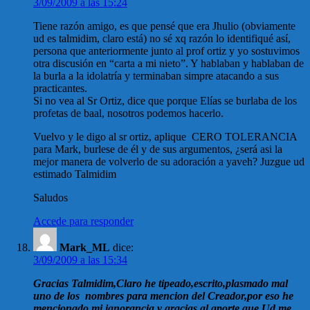
3/09/2009 a las 15:24
Tiene razón amigo, es que pensé que era Jhulio (obviamente
ud es talmidim, claro está) no sé xq razón lo identifiqué así,
persona que anteriormente junto al prof ortiz y yo sostuvimos
otra discusión en “carta a mi nieto”. Y hablaban y hablaban de
la burla a la idolatría y terminaban simpre atacando a sus
practicantes.
Si no vea al Sr Ortiz, dice que porque Elías se burlaba de los
profetas de baal, nosotros podemos hacerlo.
Vuelvo y le digo al sr ortiz, aplique CERO TOLERANCIA
para Mark, burlese de él y de sus argumentos, ¿será asi la
mejor manera de volverlo de su adoración a yaveh? Juzgue ud
estimado Talmidim
Saludos
Accede para responder
Mark_ML
dice:
3/09/2009 a las 15:34
Gracias Talmidim,Claro he tipeado,escrito,plasmado mal
uno de los nombres para mencion del Creador,por eso he
mencionado mi ignorancia,y gracias al aporte que Ud me