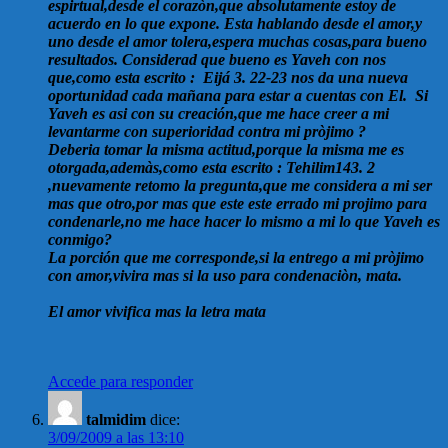
espirtual,desde el corazòn,que absolutamente estoy de
acuerdo en lo que expone. Esta hablando desde el amor,y
uno desde el amor tolera,espera muchas cosas,para bueno
resultados. Considerad que bueno es Yaveh con nos
que,como esta escrito : Eijá 3. 22-23 nos da una nueva
oportunidad cada mañana para estar a cuentas con El. Si
Yaveh es asi con su creación,que me hace creer a mi
levantarme con superioridad contra mi pròjimo ?
Deberia tomar la misma actitud,porque la misma me es
otorgada,ademàs,como esta escrito : Tehilim143. 2
,nuevamente retomo la pregunta,que me considera a mi ser
mas que otro,por mas que este este errado mi projimo para
condenarle,no me hace hacer lo mismo a mi lo que Yaveh es
conmigo?
La porción que me corresponde,si la entrego a mi pròjimo
con amor,vivira mas si la uso para condenaciòn, mata.
El amor vivifica mas la letra mata
Accede para responder
talmidim
dice:
3/09/2009 a las 13:10