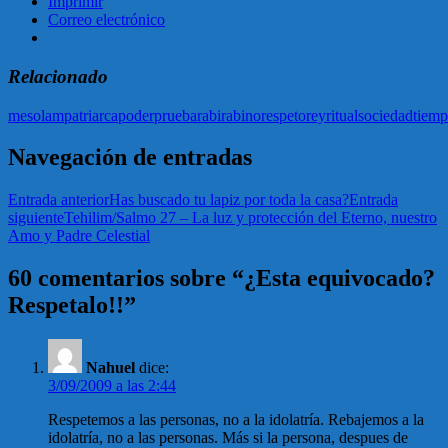
Imprimir
Correo electrónico
Relacionado
mes
olam
patriarca
poder
prueba
rabi
rabino
respeto
rey
ritual
sociedad
tiem
Navegación de entradas
Entrada anterior
Has buscado tu lapiz por toda la casa?
Entrada
siguiente
Tehilim/Salmo 27 – La luz y protección del Eterno, nuestro
Amo y Padre Celestial
60 comentarios sobre “¿Esta equivocado?
Respetalo!!”
Nahuel
dice:
3/09/2009 a las 2:44
Respetemos a las personas, no a la idolatría. Rebajemos a la
idolatría, no a las personas. Más si la persona, despues de