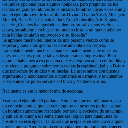
los judíos(opcional para algunos noájidas), pero pregunto: de los
cientos de grandes rabinos de la historia, hombres cuyas vidas eran y
son el ejemplo vivo de los atributos Divino: Ovadía Yosef, Menajem
Mendel, Baba Sali, Itzchak kaduri, Adin Stainsaltz, Arie Kaplan,
etc, etc ¿Cuantos han gastado su tiempo, su saliva, sus escritos, sus
clases, su sabiduría en buscar un nuevo chiste o un nuevo adjetivo
para hablar de algún equivocado o su filosofía?
Se aprende mucho del interior de una persona viendo como se
expresa y trata a los que no les debe amabilidad o respeto.
Lamentablemente muchos actuamos amablemente ante nuestros
jefes o maestros, porque tal vez los queramos impresionar. Pero
como le hablamos a esa persona que está equivocada o confundida y
nos viene a preguntar sobre como vemos la espiritualidad y a D-is o
que pensamos de su dios y su mesías. Le asesoramos con buenos
argumentos y razonamientos o montamos el carnaval y le quitamos
la esperanza de poder servirle al Único y Verdadero Amo.
Realmente es esa la mejor forma de accionar.
Veamos el ejemplo del patriarca Abraham, que era millonario, con
un conocimiento al que tal vez ninguno de nosotros podría aspirar,
un hombre sumamente respetado por toda la sociedad de su tiempo
y aún así su amor a los semejantes era ilógico para cualquiera de
nosotros en esta época. Tanto así que aceptaba en silencio cualquier
prueba que su Amo le ponía en su vida, pero no podía permanecer