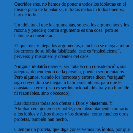
Queridos sres. no hemos de poner a todos los idólatras en el
mismo plato de la balanza, ni todos malos ni todos buenos;
hay de todo.
Un idólatra al que le argumantas, sopesa los argumentos y los
razona y puede q contra argumente es una cosa, pero se
habiene a considerar.
El que oye, y niega los argumentos, e incluso se niega a mirar
los errores de su biblia falsificada, este es “malediciente”,
perverso y misionero y creador del caos.
Ninguna idolatría merece, ser tratada con consideración; sus
adeptos, dependiendo de la persona, pueden ser orientados.
Pero algunos, viendo los horrores y errores dicen “es igual”
sigo creyendo o se niegan a habrir sus biblias, para que le
constate su error (esto es ser intencional idólatra y no humilde
ni razonables, sino obcecado).
Las idolatrías todas son ofensa a Dios y blasfemia. Y
Abraham era generoso y noble, pero absolutamente contrario
a los idólos y falsos dioses y los destruía; como muchos otros
profetas, también han hecho.
Citenme un profeta, que diga conservemos los ídolos, por que