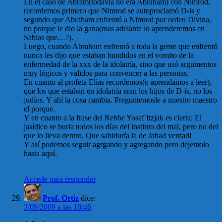
En el caso de Abram(todavía no era Abraham) con Nimrod,
recordemos primero que Nimrod se autoproclamó D-is y
segundo que Abraham enfrentó a Nimrod por orden Divina,
no porque le dio la gana(mas adelante lo aprenderemos en
Sabias que…?).
Luego, cuando Abraham enfrentó a toda la gente que enfrentó
nunca les dijo que estaban hundidos en el vomito de la
enfermedad de la xxx de la idolatría, sino que usó argumentos
muy lógicos y validos para convencer a las personas.
En cuanto al profeta Elías recordemos(o aprendamos a leer),
que los que estaban en idolatría eran los hijos de D-is, no los
judíos. Y ahí la cosa cambia. Preguntemosle a nuestro maestro
el porque.
Y en cuanto a la frase del Rebbe Yosef Itzjak es cierta: El
jasídico se burla todos los días del instinto del mal, pero no del
que lo lleva dentro. Que sabiduría la de Jabad verdad!
Y así podemos seguir agrgando y agregando pero dejemolo
hasta aquí.
Accede para responder
Prof. Ortiz
dice:
3/09/2009 a las 18:46