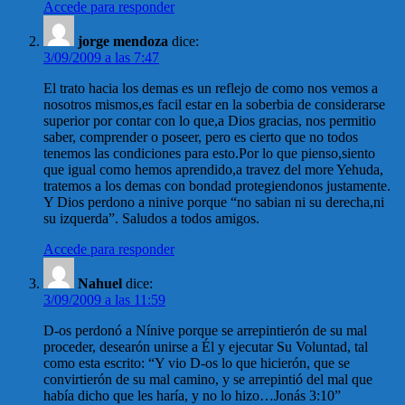
Accede para responder
jorge mendoza
dice:
3/09/2009 a las 7:47
El trato hacia los demas es un reflejo de como nos vemos a
nosotros mismos,es facil estar en la soberbia de considerarse
superior por contar con lo que,a Dios gracias, nos permitio
saber, comprender o poseer, pero es cierto que no todos
tenemos las condiciones para esto.Por lo que pienso,siento
que igual como hemos aprendido,a travez del more Yehuda,
tratemos a los demas con bondad protegiendonos justamente.
Y Dios perdono a ninive porque “no sabian ni su derecha,ni
su izquerda”. Saludos a todos amigos.
Accede para responder
Nahuel
dice:
3/09/2009 a las 11:59
D-os perdonó a Nínive porque se arrepintierón de su mal
proceder, desearón unirse a Él y ejecutar Su Voluntad, tal
como esta escrito: “Y vio D-os lo que hicierón, que se
convirtierón de su mal camino, y se arrepintió del mal que
había dicho que les haría, y no lo hizo…Jonás 3:10”