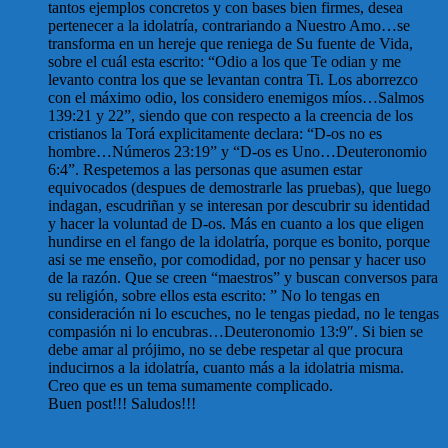
tantos ejemplos concretos y con bases bien firmes, desea
pertenecer a la idolatría, contrariando a Nuestro Amo…se
transforma en un hereje que reniega de Su fuente de Vida,
sobre el cuál esta escrito: “Odio a los que Te odian y me
levanto contra los que se levantan contra Ti. Los aborrezco
con el máximo odio, los considero enemigos míos…Salmos
139:21 y 22”, siendo que con respecto a la creencia de los
cristianos la Torá explicitamente declara: “D-os no es
hombre…Números 23:19” y “D-os es Uno…Deuteronomio
6:4”. Respetemos a las personas que asumen estar
equivocados (despues de demostrarle las pruebas), que luego
indagan, escudriñan y se interesan por descubrir su identidad
y hacer la voluntad de D-os. Más en cuanto a los que eligen
hundirse en el fango de la idolatría, porque es bonito, porque
asi se me enseño, por comodidad, por no pensar y hacer uso
de la razón. Que se creen “maestros” y buscan conversos para
su religión, sobre ellos esta escrito: ” No lo tengas en
consideración ni lo escuches, no le tengas piedad, no le tengas
compasión ni lo encubras…Deuteronomio 13:9″. Si bien se
debe amar al prójimo, no se debe respetar al que procura
inducirnos a la idolatría, cuanto más a la idolatria misma.
Creo que es un tema sumamente complicado.
Buen post!!! Saludos!!!