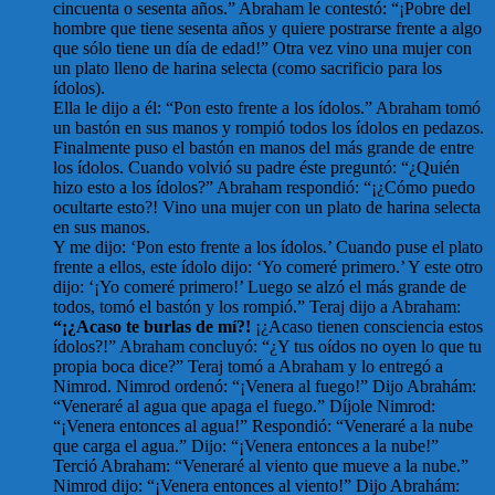
cincuenta o sesenta años.” Abraham le contestó: “¡Pobre del
hombre que tiene sesenta años y quiere postrarse frente a algo
que sólo tiene un día de edad!” Otra vez vino una mujer con
un plato lleno de harina selecta (como sacrificio para los
ídolos).
Ella le dijo a él: “Pon esto frente a los ídolos.” Abraham tomó
un bastón en sus manos y rompió todos los ídolos en pedazos.
Finalmente puso el bastón en manos del más grande de entre
los ídolos. Cuando volvió su padre éste preguntó: “¿Quién
hizo esto a los ídolos?” Abraham respondió: “¡¿Cómo puedo
ocultarte esto?! Vino una mujer con un plato de harina selecta
en sus manos.
Y me dijo: ‘Pon esto frente a los ídolos.’ Cuando puse el plato
frente a ellos, este ídolo dijo: ‘Yo comeré primero.’ Y este otro
dijo: ‘¡Yo comeré primero!’ Luego se alzó el más grande de
todos, tomó el bastón y los rompió.” Teraj dijo a Abraham:
“¡¿Acaso te burlas de mí?!
¡¿Acaso tienen consciencia estos
ídolos?!” Abraham concluyó: “¿Y tus oídos no oyen lo que tu
propia boca dice?” Teraj tomó a Abraham y lo entregó a
Nimrod. Nimrod ordenó: “¡Venera al fuego!” Dijo Abrahám:
“Veneraré al agua que apaga el fuego.” Díjole Nimrod:
“¡Venera entonces al agua!” Respondió: “Veneraré a la nube
que carga el agua.” Dijo: “¡Venera entonces a la nube!”
Terció Abraham: “Veneraré al viento que mueve a la nube.”
Nimrod dijo: “¡Venera entonces al viento!” Dijo Abrahám: