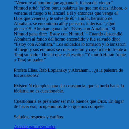
“Veneraré al hombre que aguanta la fuerza del viento.”
Nimrod gritó: “¡Son puras palabras las que me dices! Ahora, o
veneras el fuego o te lanzaré a él y entonces que venga el
Dios que veneras y te salve de él.” Harán, hermano de
Abraham, se encontraba allí y pensaba, indeciso: “¿Qué
pienso? Si Abraham gana diré: ‘Estoy con Abraham.’ Si
Nimrod gana diré: ‘Estoy con Nimrod.’” Cuando descendió
Abraham al fondo del horno encendido y fue salvado dijo:
“Estoy con Abraham.” Los soldados lo tomaron y lo lanzaron
al fuego y sus entrañas se consumieron y cayó muerto frente a
Teraj su padre. De ahí que está escrito: “Y murió Harán frente
a Teraj su padre.”
Profeta Elias, Rab Lopiansky y Abraham… ¿a la palestra de
los acusados?
Existen N ejemplos para dar constancia, que la burla hacia la
idolatria no es cuestionable.
Cuestionarla es pretender ser más buenos que Dios. En lugar
de hacer eso, ocupémonos de lo que nos compete.
Saludos, respetos y cariños.
Accede para responder