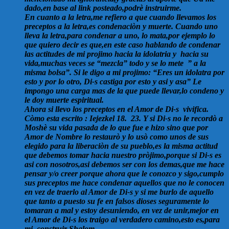
dado,en base al link posteado,podrè instruirme.
En cuanto a la letra,me refiero a que cuando llevamos los
preceptos a la letra,es condenaciòn y muerte. Cuando uno
lleva la letra,para condenar a uno, lo mata,por ejemplo lo
que quiero decir es que,en este caso hablando de condenar
las actitudes de mi projimo hacia la idolatria y hacia su
vida,muchas veces se “mezcla” todo y se lo mete ” a la
misma bolsa”. Si le digo a mi projimo: “Eres un idolatra por
esto y por lo otro, Di-s castiga por esto y asi y asa” Le
impongo una carga mas de la que puede llevar,lo condeno y
le doy muerte espiritual.
Ahora si llevo los preceptos en el Amor de Di-s vivifica.
Còmo esta escrito : Iejezkel 18. 23. Y si Di-s no le recordò a
Moshè su vida pasada de lo que fue e hizo sino que por
Amor de Nombre lo restaurò y lo usò como unos de sus
elegido para la liberaciòn de su pueblo,es la misma actitud
que debemos tomar hacia nuestro pròjimo,porque si Di-s es
asi con nosotros,asi debemos ser con los demas,que me hace
pensar y/o creer porque ahora que le conozco y sigo,cumplo
sus preceptos me hace condenar aquellos que no le conocen
en vez de traerlo al Amor de Di-s y si me burlo de aquello
que tanto a puesto su fe en falsos dioses seguramente lo
tomaran a mal y estoy desuniendo, en vez de unir,mejor en
el Amor de Di-s los traigo al verdadero camino,esto es,para
mi, construir Shalom.