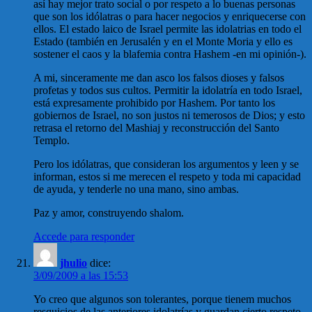
así hay mejor trato social o por respeto a lo buenas personas
que son los idólatras o para hacer negocios y enriquecerse con
ellos. El estado laico de Israel permite las idolatrias en todo el
Estado (también en Jerusalén y en el Monte Moria y ello es
sostener el caos y la blafemia contra Hashem -en mi opinión-).
A mi, sinceramente me dan asco los falsos dioses y falsos
profetas y todos sus cultos. Permitir la idolatría en todo Israel,
está expresamente prohibido por Hashem. Por tanto los
gobiernos de Israel, no son justos ni temerosos de Dios; y esto
retrasa el retorno del Mashiaj y reconstrucción del Santo
Templo.
Pero los idólatras, que consideran los argumentos y leen y se
informan, estos si me merecen el respeto y toda mi capacidad
de ayuda, y tenderle no una mano, sino ambas.
Paz y amor, construyendo shalom.
Accede para responder
jhulio
dice:
3/09/2009 a las 15:53
Yo creo que algunos son tolerantes, porque tienem muchos
resquicios de las anteriores idolatrías y guardan cierto respeto