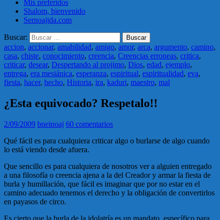
Mis preferidos
Shalom, bienvenido
Sernoajida.com
Buscar:
accion
,
accionar
,
amabilidad
,
amigo
,
amor
,
arca
,
argumento
,
camino
,
casa
,
chiste
,
conocimiento
,
creencia
,
Creencias erroneas
,
critica
,
criticar
,
desear
,
Despertando al projimo
,
Dios
,
edad
,
ejemplo
,
entrega
,
era mesiánica
,
esperanza
,
espiritual
,
espiritualidad
,
eva
,
fiesta
,
hacer
,
hecho
,
Historia
,
ira
,
kaduri
,
maestro
,
mal
¿Esta equivocado? Respetalo!!
2/09/2009
bneinoaj
60 comentarios
Qué fácil es para cualquiera criticar algo o burlarse de algo cuando
lo está viendo desde afuera.
Que sencillo es para cualquiera de nosotros ver a alguien entregado
a una filosofía o creencia ajena a la del Creador y armar la fiesta de
burla y humillación, que fácil es imaginar que por no estar en el
camino adecuado tenemos el derecho y la obligación de convertirlos
en payasos de circo.
Es cierto que la burla de la idolatría es un mandato, específico para