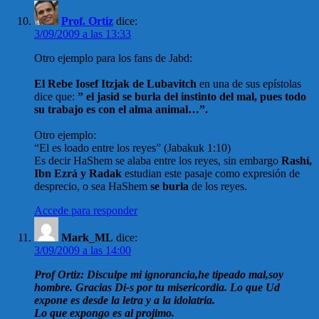
Prof. Ortiz
dice:
3/09/2009 a las 13:33
Otro ejemplo para los fans de Jabd:
El Rebe Iosef Itzjak de Lubavitch
en una de sus epístolas
dice que:
” el jasid se burla del instinto del mal, pues todo
su trabajo es con el alma animal…”.
Otro ejemplo:
“El es loado entre los reyes” (Jabakuk 1:10)
Es decir HaShem
se alaba entre los reyes, sin embargo
Rashí,
Ibn Ezrá y Radak
estudian este pasaje como expresión de
desprecio, o sea HaShem
se burla
de los reyes.
Accede para responder
Mark_ML
dice:
3/09/2009 a las 14:00
Prof Ortiz: Disculpe mi ignorancia,he tipeado mal,soy
hombre. Gracias Di-s por tu misericordia. Lo que Ud
expone es desde la letra y a la idolatria.
Lo que expongo es al projimo.