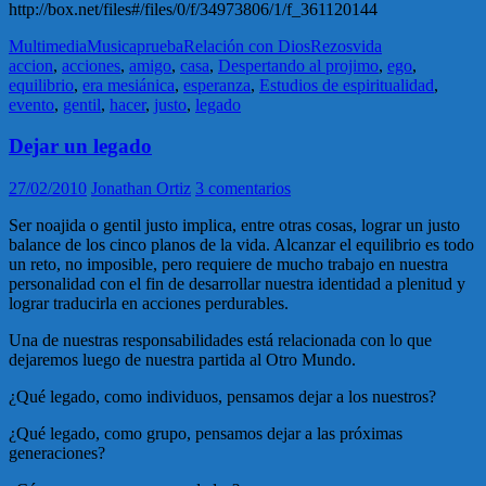
http://box.net/files#/files/0/f/34973806/1/f_361120144
Multimedia
Musica
prueba
Relación con Dios
Rezos
vida
accion
,
acciones
,
amigo
,
casa
,
Despertando al projimo
,
ego
,
equilibrio
,
era mesiánica
,
esperanza
,
Estudios de espiritualidad
,
evento
,
gentil
,
hacer
,
justo
,
legado
Dejar un legado
27/02/2010
Jonathan Ortiz
3 comentarios
Ser noajida o gentil justo implica, entre otras cosas, lograr un justo
balance de los cinco planos de la vida. Alcanzar el equilibrio es todo
un reto, no imposible, pero requiere de mucho trabajo en nuestra
personalidad con el fin de desarrollar nuestra identidad a plenitud y
lograr traducirla en acciones perdurables.
Una de nuestras responsabilidades está relacionada con lo que
dejaremos luego de nuestra partida al Otro Mundo.
¿Qué legado, como individuos, pensamos dejar a los nuestros?
¿Qué legado, como grupo, pensamos dejar a las próximas
generaciones?