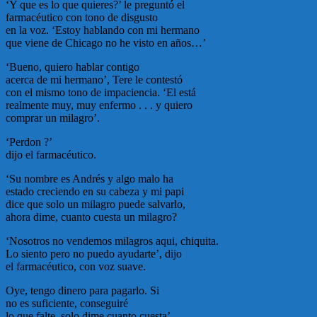
‘Y que es lo que quieres?’ le preguntó el
farmacéutico con tono de disgusto
en la voz. ‘Estoy hablando con mi hermano
que viene de Chicago no he visto en años…’
‘Bueno, quiero hablar contigo
acerca de mi hermano’, Tere le contestó
con el mismo tono de impaciencia. ‘El está
realmente muy, muy enfermo . . . y quiero
comprar un milagro’.
‘Perdon ?’
dijo el farmacéutico.
‘Su nombre es Andrés y algo malo ha
estado creciendo en su cabeza y mi papi
dice que solo un milagro puede salvarlo,
ahora dime, cuanto cuesta un milagro?
‘Nosotros no vendemos milagros aqui, chiquita.
Lo siento pero no puedo ayudarte’, dijo
el farmacéutico, con voz suave.
Oye, tengo dinero para pagarlo. Si
no es suficiente, conseguiré
lo que falte. solo dime cuanto cuesta’