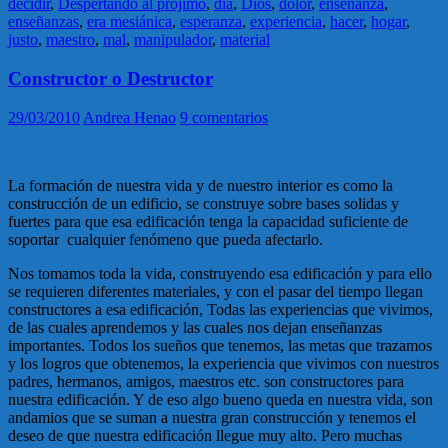
decidir
,
Despertando al projimo
,
dia
,
Dios
,
dolor
,
enseñanza
,
enseñanzas
,
era mesiánica
,
esperanza
,
experiencia
,
hacer
,
hogar
,
justo
,
maestro
,
mal
,
manipulador
,
material
Constructor o Destructor
29/03/2010
Andrea Henao
9 comentarios
La formación de nuestra vida y de nuestro interior es como la
construcción de un edificio, se construye sobre bases solidas y
fuertes para que esa edificación tenga la capacidad suficiente de
soportar cualquier fenómeno que pueda afectarlo.
Nos tomamos toda la vida, construyendo esa edificación y para ello
se requieren diferentes materiales, y con el pasar del tiempo llegan
constructores a esa edificación, Todas las experiencias que vivimos,
de las cuales aprendemos y las cuales nos dejan enseñanzas
importantes. Todos los sueños que tenemos, las metas que trazamos
y los logros que obtenemos, la experiencia que vivimos con nuestros
padres, hermanos, amigos, maestros etc. son constructores para
nuestra edificación. Y de eso algo bueno queda en nuestra vida, son
andamios que se suman a nuestra gran construcción y tenemos el
deseo de que nuestra edificación llegue muy alto. Pero muchas