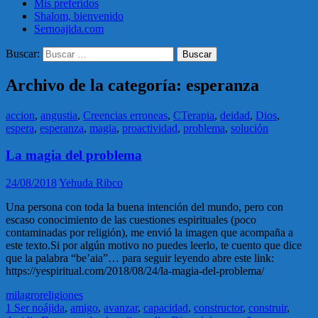
Mis preferidos
Shalom, bienvenido
Sernoajida.com
Buscar:
Archivo de la categoría: esperanza
accion
,
angustia
,
Creencias erroneas
,
CTerapia
,
deidad
,
Dios
,
espera
,
esperanza
,
magia
,
proactividad
,
problema
,
solución
La magia del problema
24/08/2018
Yehuda Ribco
Una persona con toda la buena intención del mundo, pero con
escaso conocimiento de las cuestiones espirituales (poco
contaminadas por religión), me envió la imagen que acompaña a
este texto.Si por algún motivo no puedes leerlo, te cuento que dice
que la palabra “be’aia”… para seguir leyendo abre este link:
https://yespiritual.com/2018/08/24/la-magia-del-problema/
milagro
religiones
1 Ser noájida
,
amigo
,
avanzar
,
capacidad
,
constructor
,
construir
,