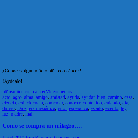
¿Conoces algún niño o niña con cáncer?
!Ayúdalo!
niños
niños con cancer
Videocuentos
acto
,
agro
,
alma
,
amigo
,
amistad
,
ayuda
,
ayudar
,
bien
,
camino
,
casa
,
ciencia
,
coincidencia
,
comentar
,
conocer
,
contenido
,
cuidado
,
dia
,
dinero
,
Dios
,
era mesiánica
,
error
,
esperanza
,
estado
,
evento
,
ley
,
luz
,
madre
,
mal
Como se compra un milagro….
11/03/2010
José Ramírez
2 comentarios