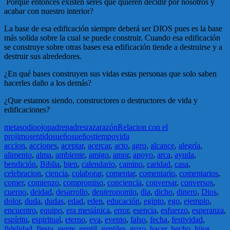
Porque entonces existen seres que quieren decidir por nosotros y
acabar con nuestro interior?
La base de esa edificación siempre deberá ser DIOS pues es la base
más solida sobre la cual se puede construir. Cuando esa edificación
se construye sobre otras bases esa edificación tiende a destruirse y a
destruir sus alrededores.
¿En qué bases construyen sus vidas estas personas que solo saben
hacerles daño a los demás?
¿Que estamos siendo, constructores o destructores de vida y
edificaciones?
metas
odio
ojo
padre
padres
raza
razón
Relacion con el
projimo
sentido
sueño
sueños
tiempo
vida
accion
,
acciones
,
aceptar
,
acercar
,
acto
,
agro
,
alcance
,
alegría
,
alimento
,
alma
,
ambiente
,
amigo
,
amor
,
apoyo
,
arca
,
ayuda
,
bendición
,
Biblia
,
bien
,
calendario
,
camino
,
caridad
,
casa
,
celebracion
,
ciencia
,
colaborar
,
comentar
,
comentario
,
comentarios
,
comer
,
comienzo
,
compromiso
,
conciencia
,
conversar
,
conversos
,
cuerpo
,
deidad
,
desarrollo
,
deuteronomio
,
dia
,
dicho
,
dinero
,
Dios
,
dolor
,
duda
,
dudas
,
edad
,
eden
,
educación
,
egipto
,
ego
,
ejemplo
,
encuentro
,
equipo
,
era mesiánica
,
error
,
esencia
,
esfuerzo
,
esperanza
,
espíritu
,
espiritual
,
eterno
,
eva
,
evento
,
falso
,
fecha
,
festividad
,
fidelidad
,
fiesta
,
gente
,
gentil
,
gentiles
,
gozo
,
hacer
,
hecho
,
hijos
,