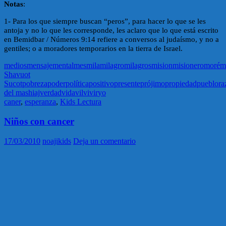
Notas
:
1- Para los que siempre buscan “peros”, para hacer lo que se les
antoja y no lo que les corresponde, les aclaro que lo que está escrito
en Bemidbar / Números 9:14 refiere a conversos al judaísmo, y no a
gentiles; o a moradores temporarios en la tierra de Israel.
medios
mensaje
mental
mes
mila
milagro
milagros
mision
misionero
moré
m
Shavuot
Sucot
pobreza
poder
política
positivo
presente
prójimo
propiedad
pueblo
ra
del mashiaj
verdad
vida
vil
vivir
yo
caner
,
esperanza
,
Kids Lectura
Niños con cancer
17/03/2010
noajikids
Deja un comentario