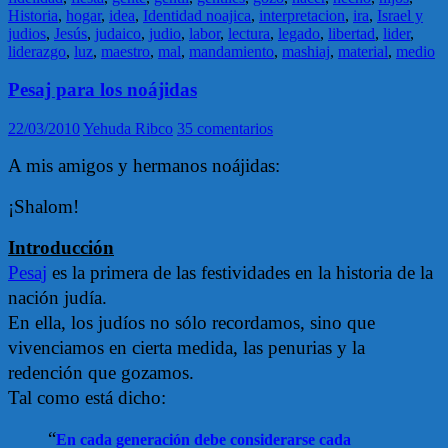
Historia
,
hogar
,
idea
,
Identidad noajica
,
interpretacion
,
ira
,
Israel y
judios
,
Jesús
,
judaico
,
judio
,
labor
,
lectura
,
legado
,
libertad
,
lider
,
liderazgo
,
luz
,
maestro
,
mal
,
mandamiento
,
mashiaj
,
material
,
medio
Pesaj para los noájidas
22/03/2010
Yehuda Ribco
35 comentarios
A mis amigos y hermanos noájidas:
¡Shalom!
Introducción
Pesaj
es la primera de las festividades en la historia de la
nación judía.
En ella, los judíos no sólo recordamos, sino que
vivenciamos en cierta medida, las penurias y la
redención que gozamos.
Tal como está dicho:
“
En cada generación debe considerarse cada