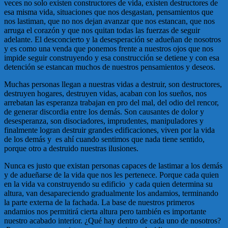
veces no solo existen constructores de vida, existen destructores de
esa misma vida, situaciones que nos desgastan, pensamientos que
nos lastiman, que no nos dejan avanzar que nos estancan, que nos
arruga el corazón y que nos quitan todas las fuerzas de seguir
adelante. El desconcierto y la desesperación se adueñan de nosotros
y es como una venda que ponemos frente a nuestros ojos que nos
impide seguir construyendo y esa construcción se detiene y con esa
detención se estancan muchos de nuestros pensamientos y deseos.
Muchas personas llegan a nuestras vidas a destruir, son destructores,
destruyen hogares, destruyen vidas, acaban con los sueños, nos
arrebatan las esperanza trabajan en pro del mal, del odio del rencor,
de generar discordia entre los demás. Son causantes de dolor y
desesperanza, son disociadores, imprudentes, manipuladores y
finalmente logran destruir grandes edificaciones, viven por la vida
de los demás y es ahí cuando sentimos que nada tiene sentido,
porque otro a destruido nuestras ilusiones.
Nunca es justo que existan personas capaces de lastimar a los demás
y de adueñarse de la vida que nos les pertenece. Porque cada quien
en la vida va construyendo su edificio y cada quien determina su
altura, van desapareciendo gradualmente los andamios, terminando
la parte externa de la fachada. La base de nuestros primeros
andamios nos permitirá cierta altura pero también es importante
nuestro acabado interior. ¿Qué hay dentro de cada uno de nosotros?