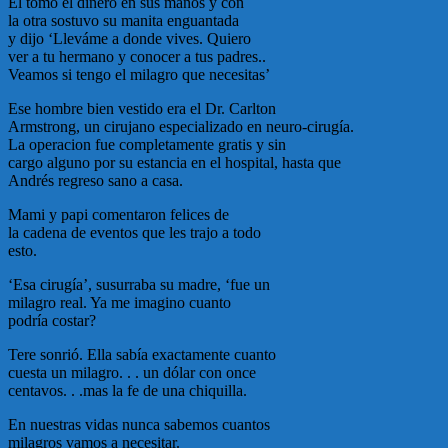
El tomó el dinero en sus manos y con
la otra sostuvo su manita enguantada
y dijo ‘Lleváme a donde vives. Quiero
ver a tu hermano y conocer a tus padres..
Veamos si tengo el milagro que necesitas’
Ese hombre bien vestido era el Dr. Carlton
Armstrong, un cirujano especializado en neuro-cirugía.
La operacion fue completamente gratis y sin
cargo alguno por su estancia en el hospital, hasta que
Andrés regreso sano a casa.
Mami y papi comentaron felices de
la cadena de eventos que les trajo a todo
esto.
‘Esa cirugía’, susurraba su madre, ‘fue un
milagro real. Ya me imagino cuanto
podría costar?
Tere sonrió. Ella sabía exactamente cuanto
cuesta un milagro. . . un dólar con once
centavos. . .mas la fe de una chiquilla.
En nuestras vidas nunca sabemos cuantos
milagros vamos a necesitar.