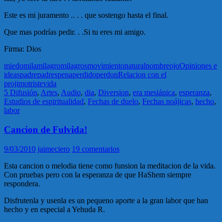
Este es mi juramento .. . . que sostengo hasta el final.
Que mas podrías pedir. . .Si tu eres mi amigo.
Firma: Dios
miedo
mila
milagro
milagros
movimiento
natural
nombre
ojo
Opiniones e
ideas
padre
padres
pena
perdido
perdon
Relacion con el
projimo
triste
vida
5 Difusión
,
Artes
,
Audio
,
dia
,
Diversion
,
era mesiánica
,
esperanza
,
Estudios de espiritualidad
,
Fechas de duelo
,
Fechas noájicas
,
hecho
,
labor
Cancion de Fulvida!
9/03/2010
jaimeciero
19 comentarios
Esta cancion o melodia tiene como funsion la meditacion de la vida.
Con pruebas pero con la esperanza de que HaShem siempre
respondera.
Disfrutenla y usenla es un pequeno aporte a la gran labor que han
hecho y en especial a Yehuda R.