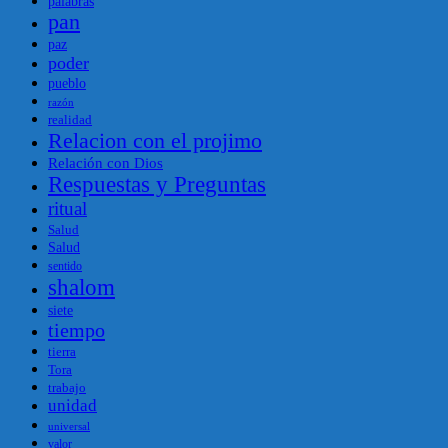
palabras
pan
paz
poder
pueblo
razón
realidad
Relacion con el projimo
Relación con Dios
Respuestas y Preguntas
ritual
Salud
Salud
sentido
shalom
siete
tiempo
tierra
Tora
trabajo
unidad
universal
valor