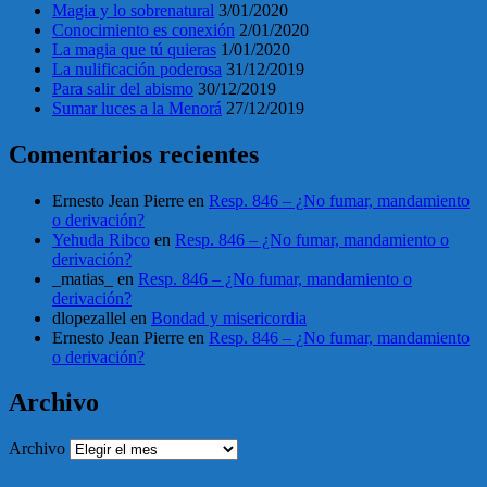
Magia y lo sobrenatural
3/01/2020
Conocimiento es conexión
2/01/2020
La magia que tú quieras
1/01/2020
La nulificación poderosa
31/12/2019
Para salir del abismo
30/12/2019
Sumar luces a la Menorá
27/12/2019
Comentarios recientes
Ernesto Jean Pierre
en
Resp. 846 – ¿No fumar, mandamiento
o derivación?
Yehuda Ribco
en
Resp. 846 – ¿No fumar, mandamiento o
derivación?
_matias_
en
Resp. 846 – ¿No fumar, mandamiento o
derivación?
dlopezallel
en
Bondad y misericordia
Ernesto Jean Pierre
en
Resp. 846 – ¿No fumar, mandamiento
o derivación?
Archivo
Archivo