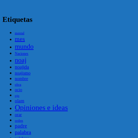
Etiquetas
mental
mes
mundo
Naciones
noaj
noajida
noajismo
nombre
obra
ocio
ojo
olam
Opiniones e ideas
orar
orden
padre
palabra