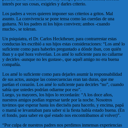
interés por sus cosas, exigirles y darles criterio.
Los padres a veces quieren imponer sus criterios a gritos. Mal
asunto. La convivencia se pone tensa como las cuerdas de una
guitarra. Ni los padres ni los hijos conviven; ambos -cuando
mucho-, se toleran.
Un psiquiatra, el Dr. Carlos Hecktheuer, para contrarrestar estas
conductas les escribió a sus hijos estas consideraciones: “Los amé lo
suficiente como para haberles preguntado a dónde iban, con quién
iban y a qué hora volverían. Los amé lo suficiente para no callarme
y decirles -aunque no les gustase-, que aquél amigo no era buena
compañía.
Los amé lo suficiente como para dejarles asumir la responsabilidad
de sus actos, aunque las consecuencias eran tan duras, que me
partían el corazón. Los amé lo suficiente para decirles “no”, cuando
sabía que ustedes podrían odiarme por eso”.
Luego, ya mayores, los hijos lo recordarán: “A los doce años,
nuestros amigos podían regresar tarde por la noche. Nosotros
tuvimos que esperar hasta los dieciséis para hacerlo, y encima, papá
o mamá se levantaban para saber si la fiesta había estado buena. (En
el fondo, para saber en qué estado nos encontrábamos al volver)”.
“Por culpa de nuestros padres nos perdimos inmensas experiencias