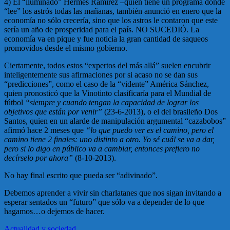
4) El “iluminado” Hermes Ramírez –quien tiene un programa donde
“lee” los astrós todas las mañanas, también anunció en enero que la
economía no sólo crecería, sino que los astros le contaron que este
sería un año de prosperidad para el país. NO SUCEDIÓ. La
economía va en pique y fue noticia la gran cantidad de saqueos
promovidos desde el mismo gobierno.
Ciertamente, todos estos “expertos del más allá” suelen encubrir
inteligentemente sus afirmaciones por si acaso no se dan sus
“predicciones”, como el caso de la “vidente” América Sánchez,
quien pronosticó que la Vinotinto clasificaría para el Mundial de
fútbol
“siempre y cuando tengan la capacidad de lograr los
objetivos que están por venir”
(23-6-2013), o el del brasileño Dos
Santos, quien en un alarde de manipulación argumental “cazabobos”
afirmó hace 2 meses que
“lo que puedo ver es el camino, pero el
camino tiene 2 finales: uno distinto a otro. Yo sé cuál se va a dar,
pero si lo digo en público va a cambiar, entonces prefiero no
decírselo por ahora”
(8-10-2013).
No hay final escrito que pueda ser “adivinado”.
Debemos aprender a vivir sin charlatanes que nos sigan invitando a
esperar sentados un “futuro” que sólo va a depender de lo que
hagamos…o dejemos de hacer.
Actualidad y sociedad