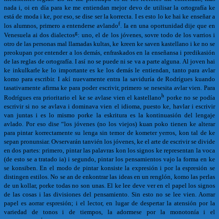
nada i, oi en día para ke me entiendan mejor devo de utilisar la ortografía ke
está de moda i ke, por eso, se dise ser la korrecta. I es esto lo ke hai ke enseñar a
f
los alumnos, primero a entenderse avlando
. Ia en una oportunidad dije que en
g
Venesuela ai dos dialectos
: uno, el de los jóvenes, sovre todo de los varrios i
otro de las personas mal llamadas kultas, ke kreen ke saven kastellano i ke no se
preokupan por entender a los demás, enfraskados en la enseñansa i predikasión
de las reglas de ortografía. I así no se puede ni se va a parte alguna. Al joven hai
ke inkulkarle ke lo importante es ke los demás le entiendan, tanto para avlar
komo para escribir. I akí nuevamente entra la saviduría de Rodrígues kuando
tasativamente afirma ke para poder escrivir, primero se nesesita avlar vien. Para
h
Rodrígues era prioritario el ke se avlase vien el kastellano
porke no se podía
escrivir si no se avlava i dominava vien el idioma, puesto ke, havlar i escrivir
van juntas i es lo mismo porke la eskritura es la kontinuasión del lengaje
avlado. Por eso dise “los jóvenes (no los viejos) kuan poko tienen ke alterar
para pintar korrectamente su lenga sin temor de kometer yerros, kon tal de ke
sepan pronunsiar. Ovservarán tanvién los jóvenes, ke el arte de escrivir se divide
en dos partes: primero, pintar las palavras kon los signos ke representan la voca
(de esto se a tratado ia) i segundo, pintar los pensamientos vajo la forma en ke
se konsiben. En el modo de pintar konsiste la expresión i por la espresión se
distingen estilos. No se an de enkontrar las ideas en un renglón, komo las perlas
de un kollar, porke todas no son unas. El ke lee deve ver en el papel los signos
de las cosas i las divisiones del pensamiento. Sin esto no se lee vien. Aorrar
papel es aorrar espresión; i el lector, en lugar de despertar la atensión por la
variedad de tonos i de tiempos, la adormese por la monotonía i el
i