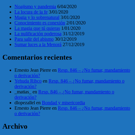
Noajismo y pandemia
6/04/2020
La locura de la fe
3/01/2020
Magia y lo sobrenatural
3/01/2020
Conocimiento es conexión
2/01/2020
La magia que tú quieras
1/01/2020
La nulificación poderosa
31/12/2019
Para salir del abismo
30/12/2019
Sumar luces a la Menorá
27/12/2019
Comentarios recientes
Ernesto Jean Pierre
en
Resp. 846 – ¿No fumar, mandamiento
o derivación?
Yehuda Ribco
en
Resp. 846 – ¿No fumar, mandamiento o
derivación?
_matias_
en
Resp. 846 – ¿No fumar, mandamiento o
derivación?
dlopezallel
en
Bondad y misericordia
Ernesto Jean Pierre
en
Resp. 846 – ¿No fumar, mandamiento
o derivación?
Archivo