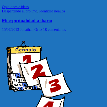
Opiniones e ideas
Despertando al projimo
,
Identidad noajica
Mi espiritualidad a diario
15/07/2013
Jonathan Ortiz
18 comentarios