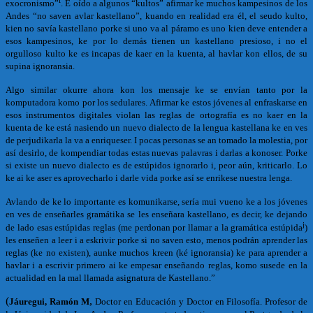
exocronismo”
. E oído a algunos “kultos” afirmar ke muchos kampesinos de los
Andes “no saven avlar kastellano”, kuando en realidad era él, el seudo kulto,
kien no savía kastellano porke si uno va al páramo es uno kien deve entender a
esos kampesinos, ke por lo demás tienen un kastellano presioso, i no el
orgulloso kulto ke es incapas de kaer en la kuenta, al havlar kon ellos, de su
supina ignoransia.
Algo similar okurre ahora kon los mensaje ke se envían tanto por la
komputadora komo por los sedulares. Afirmar ke estos jóvenes al enfraskarse en
esos instrumentos digitales violan las reglas de ortografía es no kaer en la
kuenta de ke está nasiendo un nuevo dialecto de la lengua kastellana ke en ves
de perjudikarla la va a enriqueser. I pocas personas se an tomado la molestia, por
así desirlo, de kompendiar todas estas nuevas palavras i darlas a konoser. Porke
si existe un nuevo dialecto es de estúpidos ignorarlo i, peor aún, kriticarlo. Lo
ke ai ke aser es aprovecharlo i darle vida porke así se enrikese nuestra lenga.
Avlando de ke lo importante es komunikarse, sería mui vueno ke a los jóvenes
en ves de enseñarles gramátika se les enseñara kastellano, es decir, ke dejando
j
de lado esas estúpidas reglas (me perdonan por llamar a la gramática estúpida
)
les enseñen a leer i a eskrivir porke si no saven esto, menos podrán aprender las
reglas (ke no existen), aunke muchos kreen (ké ignoransia) ke para aprender a
havlar i a escrivir primero ai ke empesar enseñando reglas, komo susede en la
actualidad en la mal llamada asignatura de Kastellano.”
(
,
Jáuregui, Ramón M
Doctor en Educación y Doctor en Filosofía. Profesor de