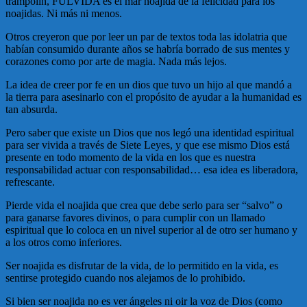
trampolín, FULVIDA es el mar noajida de la felicidad para los
noajidas. Ni más ni menos.
Otros creyeron que por leer un par de textos toda las idolatria que
habían consumido durante años se habría borrado de sus mentes y
corazones como por arte de magia. Nada más lejos.
La idea de creer por fe en un dios que tuvo un hijo al que mandó a
la tierra para asesinarlo con el propósito de ayudar a la humanidad es
tan absurda.
Pero saber que existe un Dios que nos legó una identidad espiritual
para ser vivida a través de Siete Leyes, y que ese mismo Dios está
presente en todo momento de la vida en los que es nuestra
responsabilidad actuar con responsabilidad… esa idea es liberadora,
refrescante.
Pierde vida el noajida que crea que debe serlo para ser “salvo” o
para ganarse favores divinos, o para cumplir con un llamado
espiritual que lo coloca en un nivel superior al de otro ser humano y
a los otros como inferiores.
Ser noajida es disfrutar de la vida, de lo permitido en la vida, es
sentirse protegido cuando nos alejamos de lo prohibido.
Si bien ser noajida no es ver ángeles ni oir la voz de Dios (como