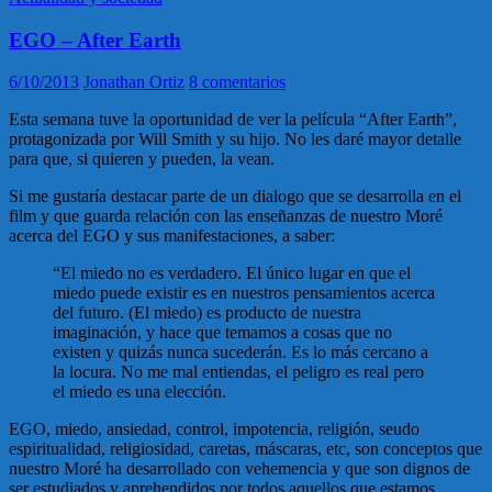
EGO – After Earth
6/10/2013
Jonathan Ortiz
8 comentarios
Esta semana tuve la oportunidad de ver la película “After Earth”,
protagonizada por Will Smith y su hijo. No les daré mayor detalle
para que, si quieren y pueden, la vean.
Si me gustaría destacar parte de un dialogo que se desarrolla en el
film y que guarda relación con las enseñanzas de nuestro Moré
acerca del EGO y sus manifestaciones, a saber:
“El miedo no es verdadero. El único lugar en que el
miedo puede existir es en nuestros pensamientos acerca
del futuro. (El miedo) es producto de nuestra
imaginación, y hace que temamos a cosas que no
existen y quizás nunca sucederán. Es lo más cercano a
la locura. No me mal entiendas, el peligro es real pero
el miedo es una elección.
EGO, miedo, ansiedad, control, impotencia, religión, seudo
espiritualidad, religiosidad, caretas, máscaras, etc, son conceptos que
nuestro Moré ha desarrollado con vehemencia y que son dignos de
ser estudiados y aprehendidos por todos aquellos que estamos