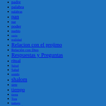
padre
palabra
palabras
pan
paz
poder
pueblo
razón
realidad
Relacion con el projimo
Relación con Dios
Respuestas y Preguntas
ritual
Salud
Salud
sentido
shalom
siete
tiempo
tierra
Tora
trabajo