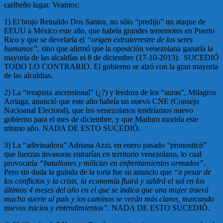
caribeño lugar. Veamos:
1) El brujo Reinaldo Dos Santos, no sólo “predijo” un ataque de
EEUU a México este año, que habría grandes terremotos en Puerto
Rico y que se develaría el
“origen extraterrestre de los seres
humanos”
, sino que afirmó que la oposición venezolana ganaría la
mayoría de las alcaldías el 8 de diciembre (17-10-2013). SUCEDIÓ
TODO LO CONTRARIO. El gobierno se alzó con la gran mayoria
de las alcaldias.
2) La “terapista ascensional” (¿?) y leedora de los “auras”, Milagros
Arriaga, anunció que este año habría un nuevo CNE (Consejo
Nacioanal Electoral), que los venezolanos tendríamos nuevo
gobierno para el mes de diciembre, y que Maduro moriría este
mismo año. NADA DE ESTO SUCEDIÓ.
3) La “adivinadora” Adriana Azzi, en enero pasado “pronosticó”
que fuerzas invasoras entrarían en territorio venezolano, lo cual
provocaría
“batallones y milicias en enfrentamientos armados”
.
Pero sin duda la guinda de la torta fue su anuncio que
“a pesar de
los conflictos y la crisis, la economía fluirá y saldrá el sol en los
últimos 4 meses del año en el que se indica que una mujer traerá
mucha suerte al país y los caminos se verán más claros, marcando
nuevos inicios y entendimientos”.
NADA DE ESTO SUCEDIÓ.