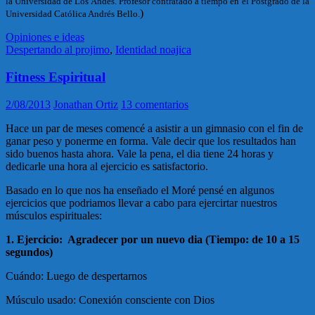
la Universidad de Los Andes. Profesor contratado a tiempo en el Postgrado de la
)
Universidad Católica Andrés Bello.
Opiniones e ideas
Despertando al projimo
,
Identidad noajica
Fitness Espiritual
2/08/2013
Jonathan Ortiz
13 comentarios
Hace un par de meses comencé a asistir a un gimnasio con el fin de
ganar peso y ponerme en forma. Vale decir que los resultados han
sido buenos hasta ahora. Vale la pena, el dia tiene 24 horas y
dedicarle una hora al ejercicio es satisfactorio.
Basado en lo que nos ha enseñado el Moré pensé en algunos
ejercicios que podriamos llevar a cabo para ejercirtar nuestros
músculos espirituales:
1. Ejercicio: Agradecer por un nuevo dia (Tiempo: de 10 a 15
segundos)
Cuándo: Luego de despertarnos
Músculo usado: Conexión consciente con Dios