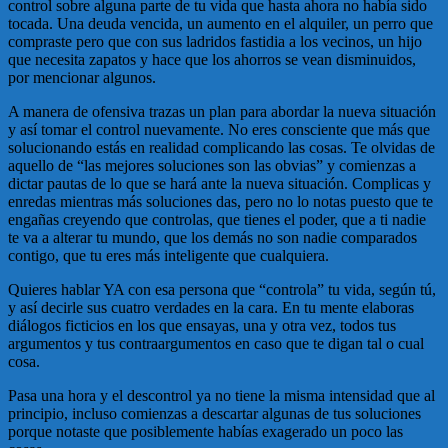
control sobre alguna parte de tu vida que hasta ahora no había sido
tocada. Una deuda vencida, un aumento en el alquiler, un perro que
compraste pero que con sus ladridos fastidia a los vecinos, un hijo
que necesita zapatos y hace que los ahorros se vean disminuidos,
por mencionar algunos.
A manera de ofensiva trazas un plan para abordar la nueva situación
y así tomar el control nuevamente. No eres consciente que más que
solucionando estás en realidad complicando las cosas. Te olvidas de
aquello de “las mejores soluciones son las obvias” y comienzas a
dictar pautas de lo que se hará ante la nueva situación. Complicas y
enredas mientras más soluciones das, pero no lo notas puesto que te
engañas creyendo que controlas, que tienes el poder, que a ti nadie
te va a alterar tu mundo, que los demás no son nadie comparados
contigo, que tu eres más inteligente que cualquiera.
Quieres hablar YA con esa persona que “controla” tu vida, según tú,
y así decirle sus cuatro verdades en la cara. En tu mente elaboras
diálogos ficticios en los que ensayas, una y otra vez, todos tus
argumentos y tus contraargumentos en caso que te digan tal o cual
cosa.
Pasa una hora y el descontrol ya no tiene la misma intensidad que al
principio, incluso comienzas a descartar algunas de tus soluciones
porque notaste que posiblemente habías exagerado un poco las