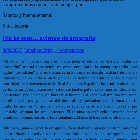
comprometidos con una vida noajica pura.
Saludos y buena semana!
Sin categoría
Ola ke asen… avlemos de ortografía
8/08/2013
Jonathan Ortiz
14 comentarios
“Al avlar de “vuena ortografía” i aún peor, al afirmar ke esisten “reglas de
ortografía” se está kometiendo un grave error, porke la vuena ortografía i sus
reglas “no esisten” y si esistieran, sería kon una esistensia fictisia i de manera
transitoria, de akuerdo a un lugar i a un tiempo determinado. Es la misma
inutilidad ke la existensia de la Real Academia Española ke, a mi modo de ver,
de forma un poko pretensiosa, estavlese kuales palavras de nuestro idioma son
“korrectas” y kuales no, sin kaer en la kuenta, i si kaen lo disimulan mui vien,
ke ellos están mui por detrás del desarrollo y kresimiento del idioma i ke lo
úniko ke asen es “introdusir” palavras nuevas ke ellos llaman nuevas i, por
kapricho, afirman ke son korrectas. El idioma no está echo i mucho menos
terminado. Somos nosotros, los siudadanos, kienes lo hasemos cotidianamente.
Entonses, ¿para ké sirve la ortografía? Sensillamente para poder komunikarnos
mejor. Kuando escrivo me tiene sin kuidado la vuena ortografía o sus
inesistentes reglas. Lo ke me preokupa es ke los lectores me entiendan, más