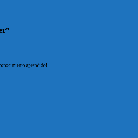
er”
 conocimiento aprendido!