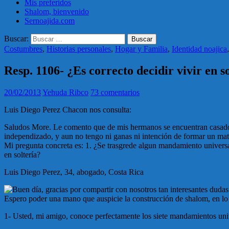
Mis preferidos
Shalom, bienvenido
Sernoajida.com
Buscar:
Costumbres
,
Historias personales
,
Hogar y Familia
,
Identidad noajica
Resp. 1106- ¿Es correcto decidir vivir en s
20/02/2013
Yehuda Ribco
73 comentarios
Luis Diego Perez Chacon nos consulta:
Saludos More. Le comento que de mis hermanos se encuentran casados y
independizado, y aun no tengo ni ganas ni intención de formar un ma
Mi pregunta concreta es: 1. ¿Se trasgrede algun mandamiento universal 
en soltería?
Luis Diego Perez, 34, abogado, Costa Rica
Buen día, gracias por compartir con nosotros tan interesantes dudas
Espero poder una mano que auspicie la construcción de shalom, en lo 
1- Usted, mi amigo, conoce perfectamente los siete mandamientos univ