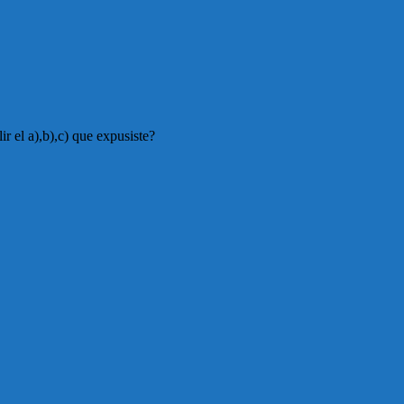
r el a),b),c) que expusiste?