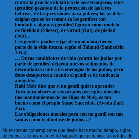
contra la práctica idolátrica de los extranjeros, éstos
(gentiles) gozaban de la protección de las leyes
hebreas, de las previsiones para pobres; los profetas
exigían que se les tratara (a los gentiles) con
bondad; y algunos (gentiles) figuran como modelo
de fidelidad (Eliezer), de virtud (Rut), de piedad
(Job)…
Los gentiles piadosos (jaside umot olam) tienen
parte de la vida futura, según el Talmud (Sanhedrin
105a).
… Duras condiciones de vida (contra los judíos por
parte de gentiles) dejaron nuevos sedimentos de
desconfianza contra los enemigos de los judíos, pero
éstos desaparecen cuando el gentil es de tendencia
amigable.
Rabi Meir dice que si un gentil quiere aprender
Torá para observar sus propios preceptos morales
(los mandamientos de los Hijos de Noé), es tan
bueno como el propio Sumo Sacerdote (Avoda Zará
26a).
Las obligaciones morales para con un gentil son tan
santas como tratándose de judíos…”
Nuevamente contemplamos que desde hace mucho tiempo, siglos,
milenios, está muy claro el rol sagrado que pertenece a los hijos de