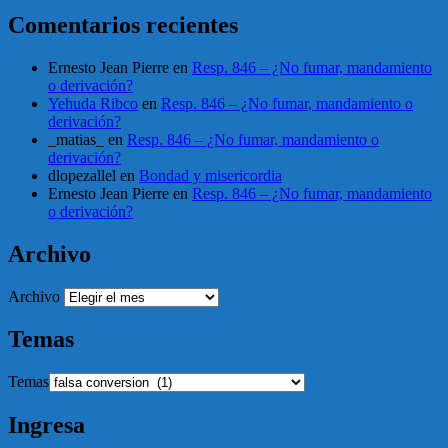
Comentarios recientes
Ernesto Jean Pierre
en
Resp. 846 – ¿No fumar, mandamiento
o derivación?
Yehuda Ribco
en
Resp. 846 – ¿No fumar, mandamiento o
derivación?
_matias_
en
Resp. 846 – ¿No fumar, mandamiento o
derivación?
dlopezallel
en
Bondad y misericordia
Ernesto Jean Pierre
en
Resp. 846 – ¿No fumar, mandamiento
o derivación?
Archivo
Archivo
Temas
Temas
Ingresa