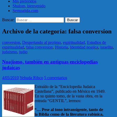
Mis preferidos
Shalom, bienvenido
Sernoajida.com
Buscar:
Archivo de la categoría: falsa conversion
conversion
,
Despertando al projimo
,
espiritualidad
,
Estudios de
espiritualidad
,
falsa conversion
,
Historia
,
Identidad noajica
,
israelita
,
judaismo
,
judio
Noajismo, también en antiguas enciclopedias
judaicas
4/05/2010
Yehuda Ribco
5 comentarios
Extraído de la “Enciclopedia Judaica
Castellana”, publicado en México en 1949.
En su quinto tomo, de la vasta obra, en la
entrada “GENTIL”, leemos:
“… Pese al tono intransigente, tanto de
la Biblia como de la literatura rabínica,