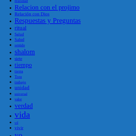
realidad
Relacion con el projimo
Relación con Dios
Respuestas y Preguntas
ritual
Salud
Salud
sentido
shalom
siete
tiempo
tierra
Tora
trabajo
unidad
universal
valor
verdad
vida
vil
vivir
yo