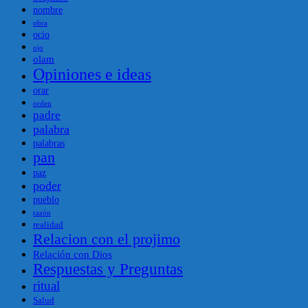
nombre
obra
ocio
ojo
olam
Opiniones e ideas
orar
orden
padre
palabra
palabras
pan
paz
poder
pueblo
razón
realidad
Relacion con el projimo
Relación con Dios
Respuestas y Preguntas
ritual
Salud