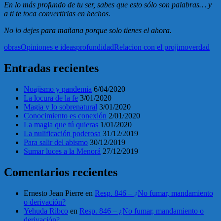
En lo más profundo de tu ser, sabes que esto sólo son palabras… y
a ti te toca convertirlas en hechos.
No lo dejes para mañana porque solo tienes el ahora.
obras
Opiniones e ideas
profundidad
Relacion con el projimo
verdad
Entradas recientes
Noajismo y pandemia
6/04/2020
La locura de la fe
3/01/2020
Magia y lo sobrenatural
3/01/2020
Conocimiento es conexión
2/01/2020
La magia que tú quieras
1/01/2020
La nulificación poderosa
31/12/2019
Para salir del abismo
30/12/2019
Sumar luces a la Menorá
27/12/2019
Comentarios recientes
Ernesto Jean Pierre
en
Resp. 846 – ¿No fumar, mandamiento
o derivación?
Yehuda Ribco
en
Resp. 846 – ¿No fumar, mandamiento o
derivación?