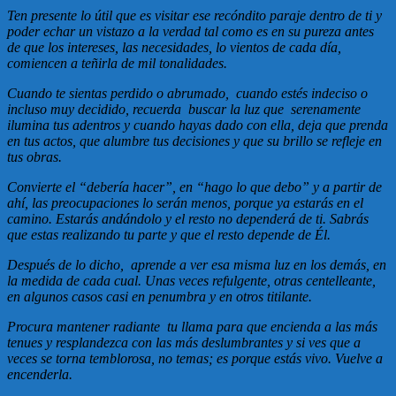
Ten presente lo útil que es visitar ese recóndito paraje dentro de ti y
poder echar un vistazo a la verdad tal como es en su pureza antes
de que los intereses, las necesidades, lo vientos de cada día,
comiencen a teñirla de mil tonalidades.
Cuando te sientas perdido o abrumado, cuando estés indeciso o
incluso muy decidido, recuerda buscar la luz que serenamente
ilumina tus adentros y cuando hayas dado con ella, deja que prenda
en tus actos, que alumbre tus decisiones y que su brillo se refleje en
tus obras.
Convierte el “debería hacer”, en “hago lo que debo” y a partir de
ahí, las preocupaciones lo serán menos, porque ya estarás en el
camino. Estarás andándolo y el resto no dependerá de ti. Sabrás
que estas realizando tu parte y que el resto depende de Él.
Después de lo dicho, aprende a ver esa misma luz en los demás, en
la medida de cada cual. Unas veces refulgente, otras centelleante,
en algunos casos casi en penumbra y en otros titilante.
Procura mantener radiante tu llama para que encienda a las más
tenues y resplandezca con las más deslumbrantes y si ves que a
veces se torna temblorosa, no temas; es porque estás vivo. Vuelve a
encenderla.