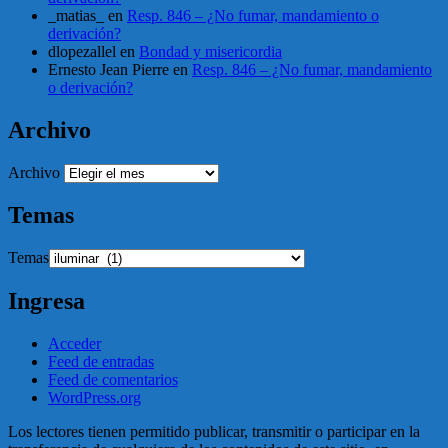
_matias_
en
Resp. 846 – ¿No fumar, mandamiento o
derivación?
dlopezallel
en
Bondad y misericordia
Ernesto Jean Pierre
en
Resp. 846 – ¿No fumar, mandamiento
o derivación?
Archivo
Archivo
Temas
Temas
Ingresa
Acceder
Feed de entradas
Feed de comentarios
WordPress.org
Los lectores tienen permitido publicar, transmitir o participar en la