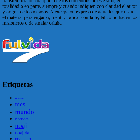
transferencia de cualquiera de los contenidos de este sitio, en
totalidad o en parte, siempre y cuando indiquen con claridad el autor
y origen de los mismos. A excepción expresa de aquellos que usan
el material para engañar, mentir, traficar con la fe, tal como hacen los
misioneros o de similar calaña.
Etiquetas
mental
mes
mundo
Naciones
noaj
noajida
noajismo