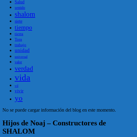
Salud
sentido
shalom
siete
tiempo
tierra
Tora
trabajo
unidad
universal
valor
verdad
vida
vil
vivir
yo
No se puede cargar información del blog en este momento.
Hijos de Noaj – Constructores de
SHALOM