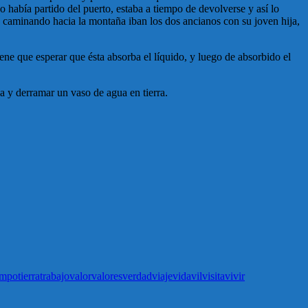
o había partido del puerto, estaba a tiempo de devolverse y así lo
a, caminando hacia la montaña iban los dos ancianos con su joven hija,
iene que esperar que ésta absorba el líquido, y luego de absorbido el
 y derramar un vaso de agua en tierra.
empo
tierra
trabajo
valor
valores
verdad
viaje
vida
vil
visita
vivir