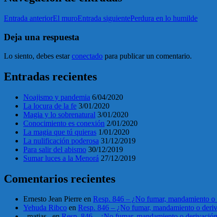
Entrada anterior
El muro
Entrada siguiente
Perdura en lo humilde
Deja una respuesta
Lo siento, debes estar
conectado
para publicar un comentario.
Entradas recientes
Noajismo y pandemia
6/04/2020
La locura de la fe
3/01/2020
Magia y lo sobrenatural
3/01/2020
Conocimiento es conexión
2/01/2020
La magia que tú quieras
1/01/2020
La nulificación poderosa
31/12/2019
Para salir del abismo
30/12/2019
Sumar luces a la Menorá
27/12/2019
Comentarios recientes
Ernesto Jean Pierre
en
Resp. 846 – ¿No fumar, mandamiento o 
Yehuda Ribco
en
Resp. 846 – ¿No fumar, mandamiento o deri
_matias_
en
Resp. 846 – ¿No fumar, mandamiento o derivació