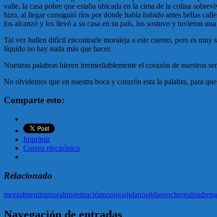
valle, la casa pobre que estaba ubicada en la cima de la colina sobrevi
hizo, al llegar consiguió ríos por donde había habido antes bellas cal
los alcanzó y los llevó a su casa en su país, los sostuvo y tuvieron un
Tal vez hallen difícil encontrarle moraleja a este cuento, pero es muy 
líquido no hay nada más que hacer.
Nuestras palabras hieren irremediablemente el corazón de nuestros se
No olvidemos que en nuestra boca y corazón esta la palabra, para qu
Comparte esto:
Imprimir
Correo electrónico
Relacionado
mental
mentira
moral
mujer
nación
noaj
noajida
noajidas
noche
oral
padre
pa
Navegación de entradas