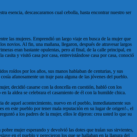
stra esencia, descascararnos cual cebolla, hasta encontrar nuestro ser
 entre las mujeres. Emprendió un largo viaje en busca de la mujer que
los novios. Al fin, una mañana, llegaron, después de atravesar largos
imeras eran bastante opulentas, pero al final, de la calle principal, en
a casita y visitó casa por casa, entrevistándose casa por casa, conoció
stidos roídos por los años, sus manos hablaban de centurias, y sus
, cosía afanosamente un traje para alguna de las jóvenes del pueblo.
ujer, decidió casarse con la doncella en cuestión, habló con los
en la aldea se celebrara el casamiento de él con la humilde chica.
cia de aquel acontecimiento, nuevo en el pueblo, inmediatamente sus
 en este pueblo por tener mala reputación en su lugar de origen!-, el
guntó a los padres de la mujer, ellos le dijeron: crea usted lo que su
la pobre mujer esperando y devolvió las dotes que traían sus sirvientes,
slave en el pueblo y perecieron los que se hallaban en la llanura del