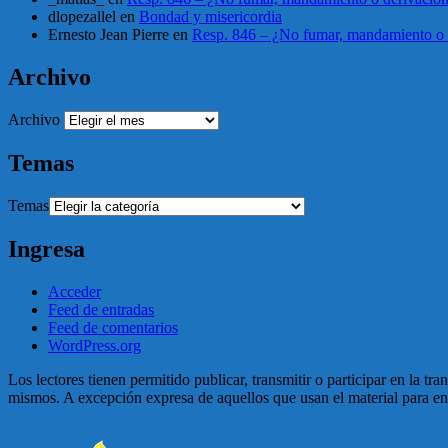
dlopezallel
en
Bondad y misericordia
Ernesto Jean Pierre
en
Resp. 846 – ¿No fumar, mandamiento o 
Archivo
Archivo
Temas
Temas
Ingresa
Acceder
Feed de entradas
Feed de comentarios
WordPress.org
Los lectores tienen permitido publicar, transmitir o participar en la tr
mismos. A excepción expresa de aquellos que usan el material para enga