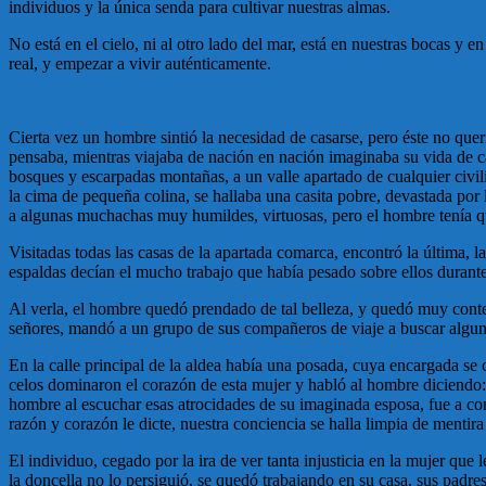
individuos y la única senda para cultivar nuestras almas.
No está en el cielo, ni al otro lado del mar, está en nuestras bocas y 
real, y empezar a vivir auténticamente.
Cierta vez un hombre sintió la necesidad de casarse, pero éste no quer
pensaba, mientras viajaba de nación en nación imaginaba su vida de cas
bosques y escarpadas montañas, a un valle apartado de cualquier civilizac
la cima de pequeña colina, se hallaba una casita pobre, devastada por 
a algunas muchachas muy humildes, virtuosas, pero el hombre tenía que
Visitadas todas las casas de la apartada comarca, encontró la última, l
espaldas decían el mucho trabajo que había pesado sobre ellos durante 
Al verla, el hombre quedó prendado de tal belleza, y quedó muy conten
señores, mandó a un grupo de sus compañeros de viaje a buscar algunas
En la calle principal de la aldea había una posada, cuya encargada s
celos dominaron el corazón de esta mujer y habló al hombre diciendo: 
hombre al escuchar esas atrocidades de su imaginada esposa, fue a const
razón y corazón le dicte, nuestra conciencia se halla limpia de mentira
El individuo, cegado por la ira de ver tanta injusticia en la mujer que
la doncella no lo persiguió, se quedó trabajando en su casa, sus padres