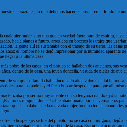
en nuestros corazones, lo que debemos hacer es buscar en el fondo de nue
ía cualquier mujer, sino una que en verdad fuera pura de espíritu, justa
ado, hacía planes a futuro, arreglaba en bocetos los trajes que usarían 
ión, la gente allí se sustentaba con el trabajo de su tierra, las casas pr
los años; el hombre no se dejó impresionar por la humildad aparente de l
 llegar a la última casa.
a más pobre de las casas, en el pórtico se hallaban dos ancianos, sus ve
años, dentro de la casa, una joven doncella, vestida de pieles de oveja
to de ver que su familia había inculcado altos valores en tal hermosa m
 dotes para los padres y él fue a buscar hospedaje para que allí mismo 
e caracterizaba por ser no muy amable con su lengua, cuando oyó la noti
-¡Esa no es ninguna doncella, fue abandonada por sus verdaderos padres
atar que las palabras de la malvada mujer fueran ciertas, cuando les pre
 alguna.
 le ofreció hospedaje, se fue del pueblo, no se casó con ninguna, dejó a 
 siguieron sentados frente al pórtico de la casa. Esa noche ocurrió un de