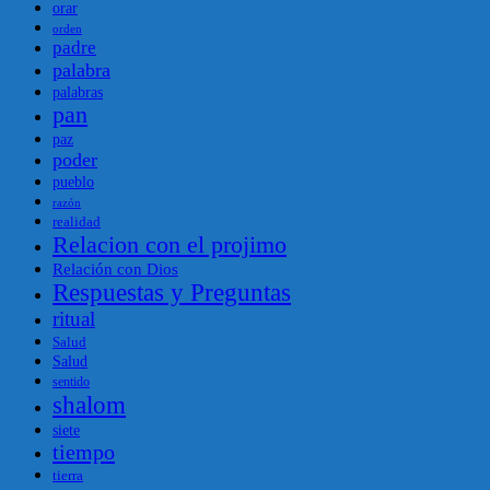
orar
orden
padre
palabra
palabras
pan
paz
poder
pueblo
razón
realidad
Relacion con el projimo
Relación con Dios
Respuestas y Preguntas
ritual
Salud
Salud
sentido
shalom
siete
tiempo
tierra