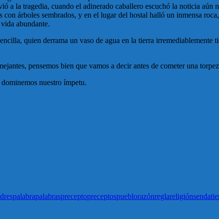
vió a la tragedia, cuando el adinerado caballero escuchó la noticia aún n
les con árboles sembrados, y en el lugar del hostal halló un inmensa roc
a vida abundante.
sencilla, quien derrama un vaso de agua en la tierra irremediablemente t
mejantes, pensemos bien que vamos a decir antes de cometer una torpeza
e dominemos nuestro ímpetu.
dres
palabra
palabras
precepto
preceptos
pueblo
razón
regla
religión
senda
ti