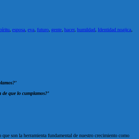
píritu
,
esposa
,
eva
,
futuro
,
gente
,
hacer
,
humildad
,
Identidad noajica
,
mplamos?’
fin de que lo cumplamos?’
sino que son la herramienta fundamental de nuestro crecimiento como