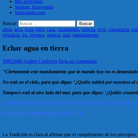
Mis preferidos
Shalom, bienvenido
Sernoajida.com
Buscar:
alma
,
arca
,
Asia
,
bien
,
casa
,
casamiento
,
ciencia
,
civil
,
conciencia
,
cor
injusticia
,
ira
,
jóvenes
,
justicia
,
mal
,
mandamiento
Echar agua en tierra
3/09/2006
Andres Cordoves
Deja un comentario
"Ciertamente este mandamiento que te mando hoy no es demasiado difí
No está en el cielo, para que digas: ‘¿Quién subirá por nosotros al 
Tampoco está al otro lado del mar, para que digas: ‘¿Quién cruzará 
Ciertamente muy cerca de ti está la palabra, en tu boca y 
(Devarim / Deuteronomio 30:11-14)
La Tradición es clara al afirmar que el cumplimiento de los preceptos