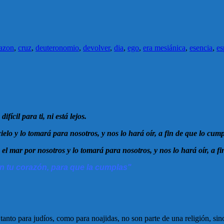
azon
,
cruz
,
deuteronomio
,
devolver
,
dia
,
ego
,
era mesiánica
,
esencia
,
es
cil para ti, ni está lejos.
cielo y lo tomará para nosotros, y nos lo hará oír, a fin de que lo cu
el mar por nosotros y lo tomará para nosotros, y nos lo hará oír, a 
en tu corazón, para que la cumplas"
, tanto para judíos, como para noajidas, no son parte de una religión, 