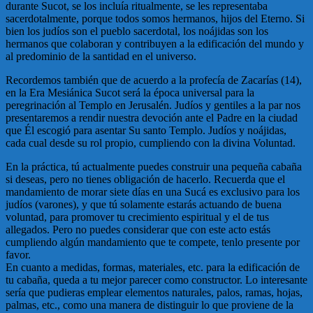
durante Sucot, se los incluía ritualmente, se les representaba
sacerdotalmente, porque todos somos hermanos, hijos del Eterno. Si
bien los judíos son el pueblo sacerdotal, los noájidas son los
hermanos que colaboran y contribuyen a la edificación del mundo y
al predominio de la santidad en el universo.
Recordemos también que de acuerdo a la profecía de Zacarías (14),
en la Era Mesiánica Sucot será la época universal para la
peregrinación al Templo en Jerusalén. Judíos y gentiles a la par nos
presentaremos a rendir nuestra devoción ante el Padre en la ciudad
que Él escogió para asentar Su santo Templo. Judíos y noájidas,
cada cual desde su rol propio, cumpliendo con la divina Voluntad.
En la práctica, tú actualmente puedes construir una pequeña cabaña
si deseas, pero no tienes obligación de hacerlo. Recuerda que el
mandamiento de morar siete días en una Sucá es exclusivo para los
judíos (varones), y que tú solamente estarás actuando de buena
voluntad, para promover tu crecimiento espiritual y el de tus
allegados. Pero no puedes considerar que con este acto estás
cumpliendo algún mandamiento que te compete, tenlo presente por
favor.
En cuanto a medidas, formas, materiales, etc. para la edificación de
tu cabaña, queda a tu mejor parecer como constructor. Lo interesante
sería que pudieras emplear elementos naturales, palos, ramas, hojas,
palmas, etc., como una manera de distinguir lo que proviene de la