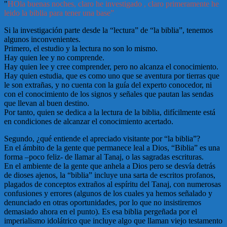
"
HOla buenas noches, claro he investigado , claro primeramente he
leido la biblia para tener una base”
Si la investigación parte desde la “lectura” de “la biblia”, tenemos
algunos inconvenientes.
Primero, el estudio y la lectura no son lo mismo.
Hay quien lee y no comprende.
Hay quien lee y cree comprender, pero no alcanza el conocimiento.
Hay quien estudia, que es como uno que se aventura por tierras que
le son extrañas, y no cuenta con la guía del experto conocedor, ni
con el conocimiento de los signos y señales que pautan las sendas
que llevan al buen destino.
Por tanto, quien se dedica a la lectura de la biblia, difícilmente está
en condiciones de alcanzar el conocimiento acertado.
Segundo, ¿qué entiende el apreciado visitante por “la biblia”?
En el ámbito de la gente que permanece leal a Dios, “Biblia” es una
forma –poco feliz- de llamar al Tanaj, o las sagradas escrituras.
En el ambiente de la gente que anhela a Dios pero se desvía detrás
de dioses ajenos, la “biblia” incluye una sarta de escritos profanos,
plagados de conceptos extraños al espíritu del Tanaj, con numerosas
confusiones y errores (algunos de los cuales ya hemos señalado y
denunciado en otras oportunidades, por lo que no insistiremos
demasiado ahora en el punto). Es esa biblia pergeñada por el
imperialismo idolátrico que incluye algo que llaman viejo testamento