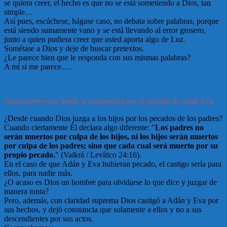
se quiera creer, el hecho es que no se está sometiendo a Dios, tan
simple…
Así pues, escúchese, hágase caso, no debata sobre palabras, porque
está siendo sumamente vano y se está llevando al error grosero,
junto a quien pudiera creer que usted aporta algo de Luz.
Sométase a Dios y deje de buscar pretextos.
¿Le parece bien que le responda con sus mismas palabras?
A mí si me parece….
Somos perversos desde la concepción por el pecado de Adan Eva
¿Desde cuando Dios juzga a los hijos por los pecados de los padres?
Cuando ciertamente Él declara algo diferente: "
Los padres no
serán muertos por culpa de los hijos, ni los hijos serán muertos
por culpa de los padres; sino que cada cual será muerto por su
propio pecado.
" (Vaikrá / Levítico 24:16).
En el caso de que Adán y Eva hubieran pecado, el castigo sería para
ellos, para nadie más.
¿O acaso es Dios un hombre para olvidarse lo que dice y juzgar de
manera tonta?
Pero, además, con claridad suprema Dios castigó a Adán y Eva por
sus hechos, y dejó constancia que solamente a ellos y no a sus
descendientes por sus actos.