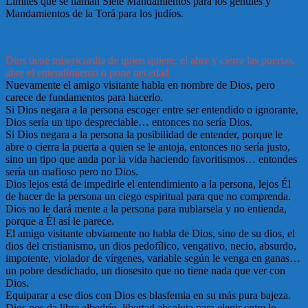
Límites que se llaman Siete Mandamientos para los gentiles y
Mandamientos de la Torá para los judíos.
Dios tiene misericordia de quien quiere, el abre y cierra las puertas,
abre el entendimiento o pone necedad
Nuevamente el amigo visitante habla en nombre de Dios, pero
carece de fundamentos para hacerlo.
Si Dios negara a la persona escoger entre ser entendido o ignorante,
Dios sería un tipo despreciable… entonces no sería Dios.
Si Dios negara a la persona la posibilidad de entender, porque le
abre o cierra la puerta a quien se le antoja, entonces no sería justo,
sino un tipo que anda por la vida haciendo favoritismos… entondes
sería un mafioso pero no Dios.
Dios lejos está de impedirle el entendimiento a la persona, lejos Él
de hacer de la persona un ciego espiritual para que no comprenda.
Dios no le dará mente a la persona para nublarsela y no entienda,
porque a Él así le parece.
El amigo visitante obviamente no habla de Dios, sino de su dios, el
dios del cristianismo, un dios pedofílico, vengativo, necio, absurdo,
impotente, violador de vírgenes, variable según le venga en ganas…
un pobre desdichado, un diosesito que no tiene nada que ver con
Dios.
Equiparar a ese dios con Dios es blasfemia en su más pura bajeza.
Dios nos da libre albedrío, libertad absoluta para elegir entre lo