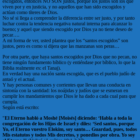
escogidos, entonces NO SON justos, porque los justos son los que
viven por y en justicia, y no aquellos que han sido escogidos y
actúan como títeres de Dios.
No sé si llega a comprender la diferencia entre ser justo, y por tanto
luchar contra la tendencia negativa natural interna para alcanzar lo
bueno; y aquel que siendo escogido por Dios ya no tiene deseo de
pecar….
A mi forma de ver, usted plantea que los “santos escogidos” son
justos, pero es como si dijera que las manzanas son peras…
Por otra parte, que haya santos escogidos por Dios que no pecan, no
tiene ningún fundamento bíblico (y entiéndase por bíblico, lo que la
Biblia realmente es: el Tanaj).
En verdad hay una nación santa escogida, que es el pueblo judío de
antaó y el actual.
Y hay personas comunes y corrientes que llevan una conducta en
sintonía con la santidad: los noájidas y judíos que se esmeran en
cumplir los mandamientos que Dios le ha dado a cada cual para que
cumpla.
Según está escrito:
"
El Eterno habló a Moshé [Moisés] diciendo: ‘Habla a toda la
congregación de los Hijos de Israel y diles: ‘Sed santos, porque
Yo, el Eterno vuestro Elokim, soy santo… Guardad, pues, todos
Mis estatutos y todos Mis decretos, y ponedlos por obra. Yo soy