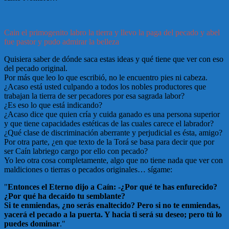
Cain el primogenito labro la tierra y llevo la paga del pecado y abel
fue pastor y pudo admirar la belleza
Quisiera saber de dónde saca estas ideas y qué tiene que ver con eso
del pecado original.
Por más que leo lo que escribió, no le encuentro pies ni cabeza.
¿Acaso está usted culpando a todos los nobles productores que
trabajan la tierra de ser pecadores por esa sagrada labor?
¿Es eso lo que está indicando?
¿Acaso dice que quien cría y cuida ganado es una persona superior
y que tiene capacidades estéticas de las cuales carece el labrador?
¿Qué clase de discriminación aberrante y perjudicial es ésta, amigo?
Por otra parte, ¿en que texto de la Torá se basa para decir que por
ser Caín labriego cargo por ello con pecado?
Yo leo otra cosa completamente, algo que no tiene nada que ver con
maldiciones o tierras o pecados originales… sígame:
"
Entonces el Eterno dijo a Caín: -¿Por qué te has enfurecido?
¿Por qué ha decaído tu semblante?
Si te enmiendas, ¿no serás enaltecido? Pero si no te enmiendas,
yacerá el pecado a la puerta. Y hacia ti será su deseo; pero tú lo
puedes dominar
."