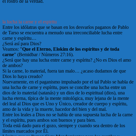
el rostro de la verdad.
la lucha la carne y el espiritu
Entre los idólatras que se basan en los desvaríos paganos de Pablo
de Tarso se encuentra a menudo una irreconciliable lucha entre
carne y espíritu…
¿Será así para Dios?
Veamos: "
Que el Eterno, Elokim de los espíritus y de toda
carne
" (Bemidbar / Números 27:16).
¿Será que hay una lucha entre carne y espíritu? ¿No es Dios el amo
de ambos?
Si la carne, lo material, fuera tan malo… ¿acaso dudamos de que
Dios lo haya creado?
Nuevamente, en el paganismo impulsado por el tal Pablo se habla de
una lucha de carne y espíritu, pues se concibe una lucha entre un
dios de lo material (satanás) y un dios de lo espiritual (dios), una
lucha eterna, típica de la mente mitológica, muy lejana de la mente
del leal al Dios que es Uno y Único, creador de cuerpo y espíritu,
amo de la vida y la muerte, hacedor del bien y del mal.
Entre los leales a Dios no se habla de una supuesta lucha de la carne
y el espíritu, pues ambos son buenos y para bien.
Toda está dado para el gozo, siempre y cuando sea dentro de los
límites marcados por Él.