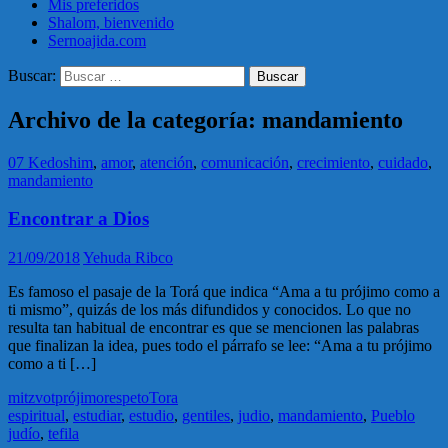
Mis preferidos
Shalom, bienvenido
Sernoajida.com
Buscar:
Archivo de la categoría: mandamiento
07 Kedoshim
,
amor
,
atención
,
comunicación
,
crecimiento
,
cuidado
,
mandamiento
Encontrar a Dios
21/09/2018
Yehuda Ribco
Es famoso el pasaje de la Torá que indica “Ama a tu prójimo como a
ti mismo”, quizás de los más difundidos y conocidos. Lo que no
resulta tan habitual de encontrar es que se mencionen las palabras
que finalizan la idea, pues todo el párrafo se lee: “Ama a tu prójimo
como a ti […]
mitzvot
prójimo
respeto
Tora
espiritual
,
estudiar
,
estudio
,
gentiles
,
judio
,
mandamiento
,
Pueblo
judío
,
tefila