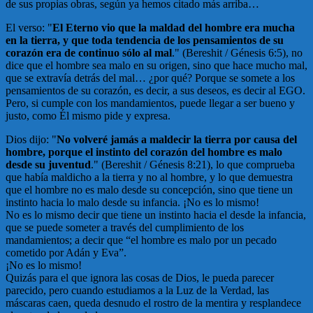
de sus propias obras, según ya hemos citado más arriba…
El verso: "
El Eterno vio que la maldad del hombre era mucha
en la tierra, y que toda tendencia de los pensamientos de su
corazón era de continuo sólo al mal
." (Bereshit / Génesis 6:5), no
dice que el hombre sea malo en su origen, sino que hace mucho mal,
que se extravía detrás del mal… ¿por qué? Porque se somete a los
pensamientos de su corazón, es decir, a sus deseos, es decir al EGO.
Pero, si cumple con los mandamientos, puede llegar a ser bueno y
justo, como Él mismo pide y expresa.
Dios dijo: "
No volveré jamás a maldecir la tierra por causa del
hombre, porque el instinto del corazón del hombre es malo
desde su juventud
." (Bereshit / Génesis 8:21), lo que comprueba
que había maldicho a la tierra y no al hombre, y lo que demuestra
que el hombre no es malo desde su concepción, sino que tiene un
instinto hacia lo malo desde su infancia. ¡No es lo mismo!
No es lo mismo decir que tiene un instinto hacia el desde la infancia,
que se puede someter a través del cumplimiento de los
mandamientos; a decir que “el hombre es malo por un pecado
cometido por Adán y Eva”.
¡No es lo mismo!
Quizás para el que ignora las cosas de Dios, le pueda parecer
parecido, pero cuando estudiamos a la Luz de la Verdad, las
máscaras caen, queda desnudo el rostro de la mentira y resplandece