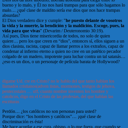
bueno y lo malo, y Él no nos hará trampas para que sólo hagamos lo
malo… ¿qué clase de maldito sería ese dios que nos hace trampas
absurdas?
El Dios verdadero dice y cumple: "
he puesto delante de vosotros
la vida y la muerte, la bendición y la maldición. Escoge, pues, la
vida para que vivas
" (Devarim / Deuteronomio 30:19).
Así pues, Dios tiene misericordia de todos, no solo de quien
quiere… pero los que creen en “dios”, entonces sí, ellos siguen a un
dios clasista, racista, capaz de llamar perros a los extraños, capaz de
condenar al infierno eterno a quien no cree en un patético pecador
colgado de un madero, impotente para luchar contra un tal satanás…
¿eso es un dios, o un personaje de película barata de Hollywood?
digame Ud. cre en Cristo? no le hablo del que tanto hablan los
llamados cristianos(adven tistas, mormones, testigos de jehova,
pentecostales … uff, cuanto nombre inventen los hombre y
catolicos, digo en el Cristo de las profesias, del que hablan las
escrituras
Perdón… ¿los católicos no son personas para usted?
Porque dice: “los hombres y católicos”… ¡qué clase de
discriminación es ésta!
Me hace acordar a ese cura, obispo, o lo que fuera, que cuando se