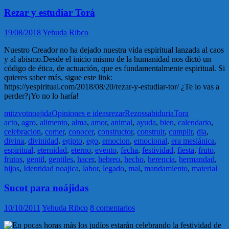
Rezar y estudiar Torá
19/08/2018
Yehuda Ribco
Nuestro Creador no ha dejado nuestra vida espiritual lanzada al caos
y al abismo.Desde el inicio mismo de la humanidad nos dictó un
código de ética, de actuación, que es fundamentalmente espiritual. Si
quieres saber más, sigue este link:
https://yespiritual.com/2018/08/20/rezar-y-estudiar-tor/ ¿Te lo vas a
perder?¡Yo no lo haría!
mitzvot
noajida
Opiniones e ideas
rezar
Rezos
sabiduria
Tora
acto
,
agro
,
alimento
,
alma
,
amor
,
animal
,
ayuda
,
bien
,
calendario
,
celebracion
,
comer
,
conocer
,
constructor
,
construir
,
cumplir
,
dia
,
divina
,
divinidad
,
egipto
,
ego
,
emocion
,
emocional
,
era mesiánica
,
espiritual
,
eternidad
,
eterno
,
evento
,
fecha
,
festividad
,
fiesta
,
fruto
,
frutos
,
gentil
,
gentiles
,
hacer
,
hebreo
,
hecho
,
herencia
,
hermandad
,
hijos
,
Identidad noajica
,
labor
,
legado
,
mal
,
mandamiento
,
material
Sucot para noájidas
10/10/2011
Yehuda Ribco
8 comentarios
En pocas horas más los judíos estarán celebrando la festividad de