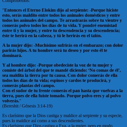
Comprobemos:
"
Entonces el Eterno Elokim dijo al serpiente: -Porque hiciste
esto, serás maldito entre todos los animales domésticos y entre
todos los animales del campo. Te arrastrarás sobre tu vientre y
comerás polvo todos los días de tu vida. Y pondré enemistad
entre ti y la mujer, y entre tu descendencia y su descendencia;
éste te herirá en la cabeza, y tú le herirás en el talón.
A la mujer dijo: -Muchísimo sufrirás en el embarazo; con dolor
parirás hijos. A tu hombre será tu deseo y por esto él te
dominará.
Y al hombre dijo: -Porque obedeciste la voz de tu mujer y
comiste del árbol del que te mandé diciendo: ‘No comas de él’,
sea maldita la tierra por tu causa. Con dolor comerás de ella
todos los días de tu vida; espinos y cardos te producirá, y
comerás plantas del campo.
Con el sudor de tu frente comerás el pan hasta que vuelvas a la
tierra, pues de ella fuiste tomado. Porque polvo eres y al polvo
volverás.
"
(Bereshit / Génesis 3:14-19)
Es clarísimo que la Dios castiga y maldice al serpiente y su especie,
pues lo maldice así como a sus descendientes.
Es clarísimo que Dios castiga a Eva, a la mujer, pero en modo