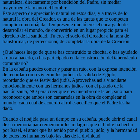
naturaleza, directamente por bendición del Padre, sin mediar
mayormente la mano del hombre.
Este aspecto de apreciar lo natural en estos días, y a través de lo
natural la obra del Creador, es una de las tareas que te competen
cumplir como noájida. Ten presente que tú eres el encargado de
desarrollar el mundo, de convertirlo en un lugar propicio para el
ejercicio de la santidad. Tú eres el socio del Creador a la hora de
transformar, de perfeccionar, de completar la obra de la Creación.
¿Qué haces luego de que te has construido tu chocita, o has ayudado
a otro a hacerlo, o has participado en la construcción del tabernáculo
comunitario?
En la cabaña puedes comer y pasar un rato, con la expresa intención
de recordar como vivieron los judíos a la salida de Egipto,
recordando que es festividad judía. Aprovechas así a vincularte
emocionalmente con tus hermanos judíos, con el pasado de la
nación santa; NO para creer que eres miembro de Israel, sino para
reconocer que ambos son camaradas en la obra de completar el
mundo, cada cual de acuerdo al rol específico que el Padre les ha
dado.
Cuando el noájida pasa un tiempo en su cabaña, puede abrir el canal
de su memoria para rememorar los milagros que el Padre ha hecho
por Israel, el amor que ha tenido por el pueblo judío, y la hermandad
de todos los humanos bajo las alas de la divinidad.