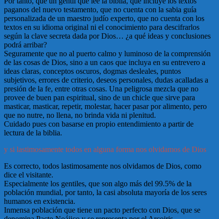
Por tanto, que un gentil que lee la biblia, que incluye los textos
paganos del nuevo testamento, que no cuenta con la sabia guía
personalizada de un maestro judío experto, que no cuenta con los
textos en su idioma original ni el conocimiento para descifrarlos
según la clave secreta dada por Dios… ¿a qué ideas y conclusiones
podrá arribar?
Seguramente que no al puerto calmo y luminoso de la comprensión
de las cosas de Dios, sino a un caos que incluya en su entrevero a
ideas claras, conceptos oscuros, dogmas desleales, puntos
subjetivos, errores de criterio, deseos personales, dudas acalladas a
presión de la fe, entre otras cosas. Una peligrosa mezcla que no
provee de buen pan espiritual, sino de un chicle que sirve para
masticar, masticar, repetir, molestar, hacer pasar por alimento, pero
que no nutre, no llena, no brinda vida ni plenitud.
Cuidado pues con basarse en propio entendimiento a partir de
lectura de la biblia.
y si lastimosamente todos en alguna forma nos olvidamos de Dios
Es correcto, todos lastimosamente nos olvidamos de Dios, como
dice el visitante.
Especialmente los gentiles, que son algo más del 99.5% de la
población mundial, por tanto, la casi absoluta mayoría de los seres
humanos en existencia.
Inmensa población que tiene un pacto perfecto con Dios, que se
denomina Pacto Noájico y se representa por el Arcoiris.