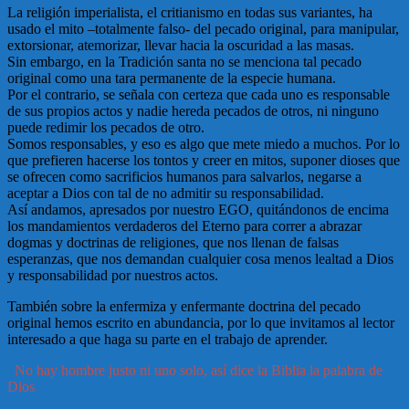
La religión imperialista, el critianismo en todas sus variantes, ha
usado el mito –totalmente falso- del pecado original, para manipular,
extorsionar, atemorizar, llevar hacia la oscuridad a las masas.
Sin embargo, en la Tradición santa no se menciona tal pecado
original como una tara permanente de la especie humana.
Por el contrario, se señala con certeza que cada uno es responsable
de sus propios actos y nadie hereda pecados de otros, ni ninguno
puede redimir los pecados de otro.
Somos responsables, y eso es algo que mete miedo a muchos. Por lo
que prefieren hacerse los tontos y creer en mitos, suponer dioses que
se ofrecen como sacrificios humanos para salvarlos, negarse a
aceptar a Dios con tal de no admitir su responsabilidad.
Así andamos, apresados por nuestro EGO, quitándonos de encima
los mandamientos verdaderos del Eterno para correr a abrazar
dogmas y doctrinas de religiones, que nos llenan de falsas
esperanzas, que nos demandan cualquier cosa menos lealtad a Dios
y responsabilidad por nuestros actos.
También sobre la enfermiza y enfermante doctrina del pecado
original hemos escrito en abundancia, por lo que invitamos al lector
interesado a que haga su parte en el trabajo de aprender.
No hay hombre justo ni uno solo, así dice la Biblia la palabra de
Dios