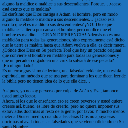
alguno la maldice o maldice a sus descendientes. Porque… ¿acaso
está escrito que es maldita?
Es clarísimo que Dios castiga a Adam, el hombre, pero en modo
alguno lo maldice o maldice a sus descendientes… ¿acaso está
escrito que él es maldito o sus descendientes? ¡NO! Dice que
maldita es la tierra por causa del hombre, pero no dice que el
hombre es maldito… ¡GRAN DIFERENCIA! Además no es una
maldición para todas las generaciones, sino expresamente está dicho
que la tierra es maldita hasta que Adam vuelva a ella, es decir muera.
¿Dónde dice Dios en Su perfecta Torá que hay un pecado original
que convierte al hombre en maldito para todas las generaciones y
que un pecador colgado en una cruz lo salvará de ese pecado?
¡En ningún lado!
Es un error gravísimo de lectura, una falsedad evidente, una estafa
espiritual, un método que se usa para dominar a los que dicen leer de
la biblia pero no tienen idea de lo que ella dice…
Así pues, yo no soy perverso por culpa de Adán y Eva, tampoco
usted amigo lector.
Ahora, si los que le enseñaron eso se creen peversos y usted quiere
creerse así, bueno, es libre de creerlo, pero no quiera imponer sus
extraviadas doctrinas al resto de la gente, por favor. Y mucho menos
meter a Dios en medio, cuando a las claras Dios no apoya esas
doctrinas ni avala todas las falsedades que se vienen diciendo en Su
santo Nombre…