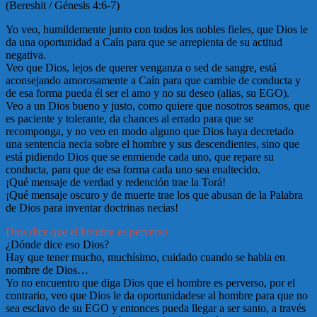
(Bereshit / Génesis 4:6-7)
Yo veo, humildemente junto con todos los nobles fieles, que Dios le
da una oportunidad a Caín para que se arrepienta de su actitud
negativa.
Veo que Dios, lejos de querer venganza o sed de sangre, está
aconsejando amorosamente a Caín para que cambie de conducta y
de esa forma pueda él ser el amo y no su deseo (alias, su EGO).
Veo a un Dios bueno y justo, como quiere que nosotros seamos, que
es paciente y tolerante, da chances al errado para que se
recomponga, y no veo en modo alguno que Dios haya decretado
una sentencia necia sobre el hombre y sus descendientes, sino que
está pidiendo Dios que se enmiende cada uno, que repare su
conducta, para que de esa forma cada uno sea enaltecido.
¡Qué mensaje de verdad y redención trae la Torá!
¡Qué mensaje oscuro y de muerte trae los que abusan de la Palabra
de Dios para inventar doctrinas necias!
Dios dice que el hombre es perverso
¿Dónde dice eso Dios?
Hay que tener mucho, muchísimo, cuidado cuando se habla en
nombre de Dios…
Yo no encuentro que diga Dios que el hombre es perverso, por el
contrario, veo que Dios le da oportunidadese al hombre para que no
sea esclavo de su EGO y entonces pueda llegar a ser santo, a través