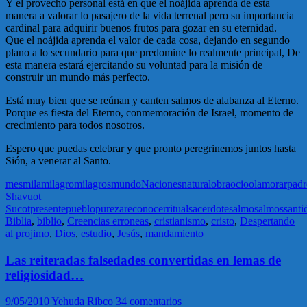
Y el provecho personal está en que el noájida aprenda de esta
manera a valorar lo pasajero de la vida terrenal pero su importancia
cardinal para adquirir buenos frutos para gozar en su eternidad.
Que el noájida aprenda el valor de cada cosa, dejando en segundo
plano a lo secundario para que predomine lo realmente principal, De
esta manera estará ejercitando su voluntad para la misión de
construir un mundo más perfecto.
Está muy bien que se reúnan y canten salmos de alabanza al Eterno.
Porque es fiesta del Eterno, conmemoración de Israel, momento de
crecimiento para todos nosotros.
Espero que puedas celebrar y que pronto peregrinemos juntos hasta
Sión, a venerar al Santo.
mes
mila
milagro
milagros
mundo
Naciones
natural
obra
ocio
olam
orar
padr
Shavuot
Sucot
presente
pueblo
pureza
reconocer
ritual
sacerdote
salmo
salmos
santi
Biblia
,
biblio
,
Creencias erroneas
,
cristianismo
,
cristo
,
Despertando
al projimo
,
Dios
,
estudio
,
Jesús
,
mandamiento
Las reiteradas falsedades convertidas en lemas de
religiosidad…
9/05/2010
Yehuda Ribco
34 comentarios