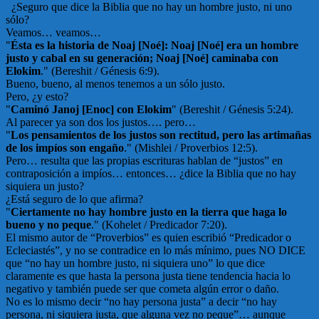
¿Seguro que dice la Biblia que no hay un hombre justo, ni uno
sólo?
Veamos… veamos…
"
Ésta es la historia de Noaj [Noé]: Noaj [Noé] era un hombre
justo y cabal en su generación; Noaj [Noé] caminaba con
Elokim
." (Bereshit / Génesis 6:9).
Bueno, bueno, al menos tenemos a un sólo justo.
Pero, ¿y esto?
"
Caminó Janoj [Enoc] con Elokim
" (Bereshit / Génesis 5:24).
Al parecer ya son dos los justos…. pero…
"
Los pensamientos de los justos son rectitud, pero las artimañas
de los impíos son engaño
." (Mishlei / Proverbios 12:5).
Pero… resulta que las propias escrituras hablan de “justos” en
contraposición a impíos… entonces… ¿dice la Biblia que no hay
siquiera un justo?
¿Está seguro de lo que afirma?
"
Ciertamente no hay hombre justo en la tierra que haga lo
bueno y no peque
." (Kohelet / Predicador 7:20).
El mismo autor de “Proverbios” es quien escribió “Predicador o
Ecleciastés”, y no se contradice en lo más mínimo, pues NO DICE
que “no hay un hombre justo, ni siquiera uno” lo que dice
claramente es que hasta la persona justa tiene tendencia hacia lo
negativo y también puede ser que cometa algún error o daño.
No es lo mismo decir “no hay persona justa” a decir “no hay
persona, ni siquiera justa, que alguna vez no peque”… aunque