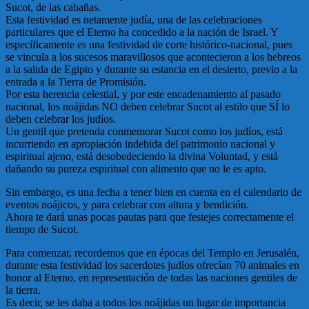
Sucot, de las cabañas.
Esta festividad es netamente judía, una de las celebraciones
particulares que el Eterno ha concedido a la nación de Israel. Y
específicamente es una festividad de corte histórico-nacional, pues
se vincula a los sucesos maravillosos que acontecieron a los hebreos
a la salida de Egipto y durante su estancia en el desierto, previo a la
entrada a la Tierra de Promisión.
Por esta herencia celestial, y por este encadenamiento al pasado
nacional, los noájidas NO deben celebrar Sucot al estilo que SÍ lo
deben celebrar los judíos.
Un gentil que pretenda conmemorar Sucot como los judíos, está
incurriendo en apropiación indebida del patrimonio nacional y
espiritual ajeno, está desobedeciendo la divina Voluntad, y está
dañando su pureza espiritual con alimento que no le es apto.
Sin embargo, es una fecha a tener bien en cuenta en el calendario de
eventos noájicos, y para celebrar con altura y bendición.
Ahora te dará unas pocas pautas para que festejes correctamente el
tiempo de Sucot.
Para comenzar, recordemos que en épocas del Templo en Jerusalén,
durante esta festividad los sacerdotes judíos ofrecían 70 animales en
honor al Eterno, en representación de todas las naciones gentiles de
la tierra.
Es decir, se les daba a todos los noájidas un lugar de importancia