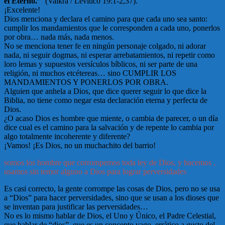
el Eterno.’
" (Vaikrá / Levítico 19:1-2,37).
¡Excelente!
Dios menciona y declara el camino para que cada uno sea santo:
cumplir los mandamientos que le corresponden a cada uno, ponerlos
por obra… nada más, nada menos.
No se menciona tener fe en ningún personaje colgado, ni adorar
nada, ni seguir dogmas, ni esperar arrebatamientos, ni repetir como
loro lemas y supuestos versículos bíblicos, ni ser parte de una
religión, ni muchos etcétereas… sino CUMPLIR LOS
MANDAMIENTOS Y PONERLOS POR OBRA.
Alguien que anhela a Dios, que dice querer seguir lo que dice la
Biblia, no tiene como negar esta declaración eterna y perfecta de
Dios.
¿O acaso Dios es hombre que miente, o cambia de parecer, o un día
dice cual es el camino para la salvación y de repente lo cambia por
algo totalmente incoherente y diferente?
¡Vamos! ¡Es Dios, no un muchachito del barrio!
somos los hombre que corrompemos toda ley de Dios, y hacemos ,
usamos sin temor alguno a Dios para lograr perversidades
Es casi correcto, la gente corrompe las cosas de Dios, pero no se usa
a “Dios” para hacer perversidades, sino que se usan a los dioses que
se inventan para justificar las perversidades…
No es lo mismo hablar de Dios, el Uno y Único, el Padre Celestial,
que hablar de “dios”, que es un concepto vago, errático a gusto del