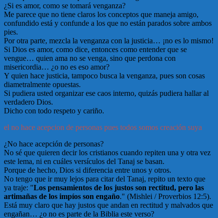
¿Si es amor, como se tomará venganza?
Me parece que no tiene claros los conceptos que maneja amigo,
confundido está y confunde a los que no están parados sobre ambos
pies.
Por otra parte, mezcla la venganza con la justicia… ¡no es lo mismo!
Si Dios es amor, como dice, entonces como entender que se
vengue… quien ama no se venga, sino que perdona con
misericordia… ¿o no es eso amor?
Y quien hace justicia, tampoco busca la venganza, pues son cosas
diametralmente opuestas.
Si pudiera usted organizar ese caos interno, quizás pudiera hallar al
verdadero Dios.
Dicho con todo respeto y cariño.
el no hace acepcion de personas pues todos somos creación suya
¿No hace acepción de personas?
No sé que quieren decir los cristianos cuando repiten una y otra vez
este lema, ni en cuáles versículos del Tanaj se basan.
Porque de hecho, Dios si diferencia entre unos y otros.
No tengo que ir muy lejos para citar del Tanaj, repito un texto que
ya traje: "
Los pensamientos de los justos son rectitud, pero las
artimañas de los impíos son engaño
." (Mishlei / Proverbios 12:5).
Está muy claro que hay justos que andan en rectitud y malvados que
engañan… ¿o no es parte de la Biblia este verso?