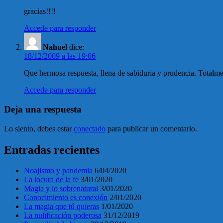
gracias!!!!
Accede para responder
Nahuel
dice:
18/12/2009 a las 19:06
Que hermosa respuesta, llena de sabiduria y prudencia. Totalme
Accede para responder
Deja una respuesta
Lo siento, debes estar
conectado
para publicar un comentario.
Entradas recientes
Noajismo y pandemia
6/04/2020
La locura de la fe
3/01/2020
Magia y lo sobrenatural
3/01/2020
Conocimiento es conexión
2/01/2020
La magia que tú quieras
1/01/2020
La nulificación poderosa
31/12/2019