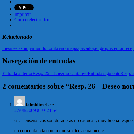
Imprimir
Correo electrónico
Relacionado
mes
mesias
mujer
mundo
nombre
norma
paz
pecado
peligro
precepto
precep
Navegación de entradas
Entrada anterior
Resp. 25 – Diezmo caritativo
Entrada siguiente
Resp. 2
2 comentarios sobre “Resp. 26 – Deseo no
talmidim
dice:
27/08/2009 a las 21:54
estas enseñanzas son duraderas no caducan, muy buena respues
en concordancia con lo que se dice actualmente.