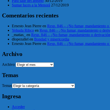
Para salir del abismo
30/12/2019
Sumar luces a la Menorá
27/12/2019
Comentarios recientes
Ernesto Jean Pierre
en
Resp. 846 – ¿No fumar, mandamiento o 
Yehuda Ribco
en
Resp. 846 – ¿No fumar, mandamiento o deri
_matias_
en
Resp. 846 – ¿No fumar, mandamiento o derivació
dlopezallel
en
Bondad y misericordia
Ernesto Jean Pierre
en
Resp. 846 – ¿No fumar, mandamiento o 
Archivo
Archivo
Temas
Temas
Ingresa
Acceder