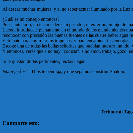
Al desear muchas mujeres, y al no saber actuar iluminado por la Luz d
¿Cuál es mi consejo entonces?
Pues, ante todo, no te consideres ni pecador, ni enfermo, ni hijo de mal
Luego, introdúcete plenamente en el mundo de los mandamientos noáji
reconocer con precisión las buenas fuentes de las cuales beber agua re
Entrénate para controlar tus impulsos, y para encaminar tus energías 
Escoge una de todas las bellas señoritas que pueblan nuestro mundo, 
Y entonces, verás que a no hay "codicia", sino amor, trabajo, gozo, ed
Si te quedan dudas pertinentes, hazlas llegar.
Iebarejejá
H’ – Dios te bendiga, y que sepamos construir Shalom
.
Technorati Tags
Comparte esto: