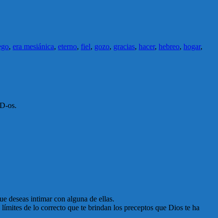
ego
,
era mesiánica
,
eterno
,
fiel
,
gozo
,
gracias
,
hacer
,
hebreo
,
hogar
,
 D-os.
que deseas intimar con alguna de ellas.
límites de lo correcto que te brindan los preceptos que Dios te ha