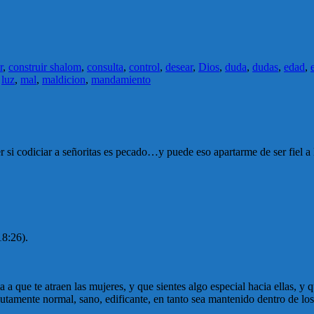
r
,
construir shalom
,
consulta
,
control
,
desear
,
Dios
,
duda
,
dudas
,
edad
,
,
luz
,
mal
,
maldicion
,
mandamiento
 si codiciar a señoritas es pecado…y puede eso apartarme de ser fiel a
18:26).
 a que te atraen las mujeres, y que sientes algo especial hacia ellas, y 
tamente normal, sano, edificante, en tanto sea mantenido dentro de los 