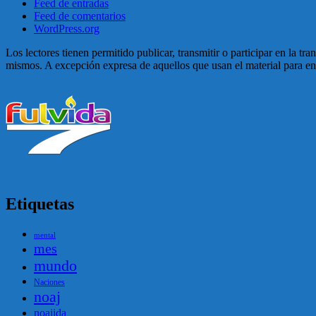
Feed de entradas
Feed de comentarios
WordPress.org
Los lectores tienen permitido publicar, transmitir o participar en la tr
mismos. A excepción expresa de aquellos que usan el material para enga
Etiquetas
mental
mes
mundo
Naciones
noaj
noajida