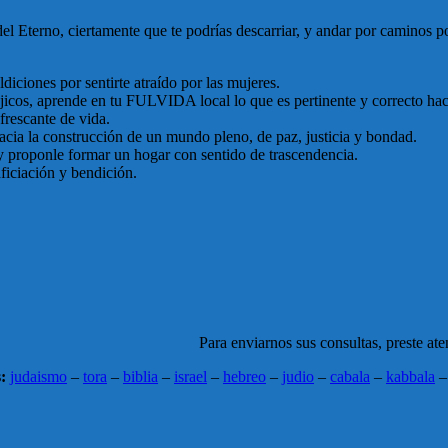
el Eterno, ciertamente que te podrías descarriar, y andar por caminos p
diciones por sentirte atraído por las mujeres.
cos, aprende en tu FULVIDA local lo que es pertinente y correcto hace
frescante de vida.
hacia la construcción de un mundo pleno, de paz, justicia y bondad.
y proponle formar un hogar con sentido de trascendencia.
ficiación y bendición.
Para enviarnos sus consultas, preste aten
:
judaismo
–
tora
–
biblia
–
israel
–
hebreo
–
judio
–
cabala
–
kabbala