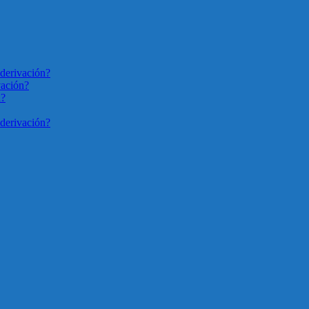
derivación?
vación?
n?
derivación?