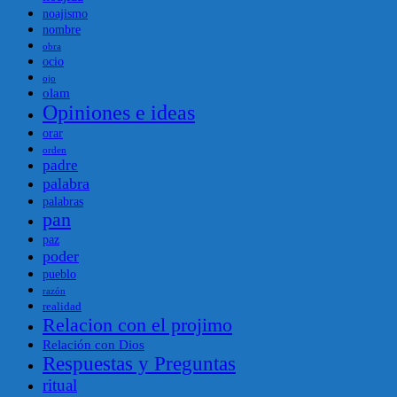
noajismo
nombre
obra
ocio
ojo
olam
Opiniones e ideas
orar
orden
padre
palabra
palabras
pan
paz
poder
pueblo
razón
realidad
Relacion con el projimo
Relación con Dios
Respuestas y Preguntas
ritual