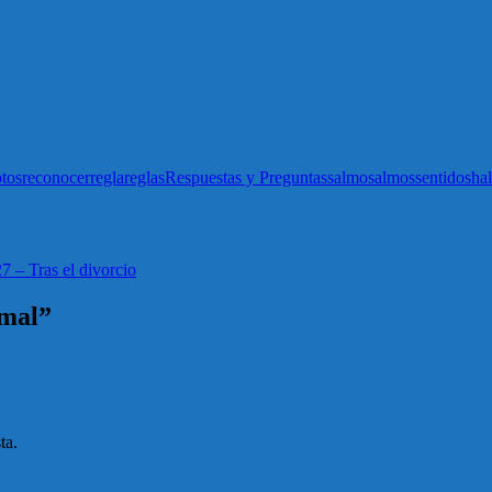
tos
reconocer
regla
reglas
Respuestas y Preguntas
salmo
salmos
sentido
sha
7 – Tras el divorcio
rmal”
ta.