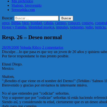
Mis preferidos
Shalom, bienvenido
Sernoajida.com
Buscar:
amor
,
Biblia
,
bien
,
bondad
,
cabala
,
camino
,
conocer
,
consejo
,
construi
Hogar y Familia
,
Identidad noajica
,
impulso
,
judaismo
,
judio
,
justicia
Resp. 26 – Deseo normal
28/09/2006
Yehuda Ribco
2 comentarios
Disculpe…lo que pasa es que soy un joven de 20 años y quisiera saber
Por favor respondame lo mas pronto posible.
Elusai Diego.
Mexico.
Shalom,
"¡Bendito el que viene en el nombre del Eterno!" (Tehilim / Salmos 1
Bienvenido y gracias por enviarnos tu interesante misiva.
No sé que entiendes por "codiciar" señoritas.
Voy a suponer que por "codiciar" señoritas tú estás haciendo referencia
Siendo así, y considerando tu edad, ciertamente que es un deseo absolu
dado para que cumplas.