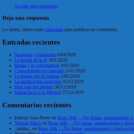
Accede para responder
Deja una respuesta
Lo siento, debes estar
conectado
para publicar un comentario.
Entradas recientes
Noajismo y pandemia
6/04/2020
La locura de la fe
3/01/2020
Magia y lo sobrenatural
3/01/2020
Conocimiento es conexión
2/01/2020
La magia que tú quieras
1/01/2020
La nulificación poderosa
31/12/2019
Para salir del abismo
30/12/2019
Sumar luces a la Menorá
27/12/2019
Comentarios recientes
Ernesto Jean Pierre
en
Resp. 846 – ¿No fumar, mandamiento o 
Yehuda Ribco
en
Resp. 846 – ¿No fumar, mandamiento o deri
_matias_
en
Resp. 846 – ¿No fumar, mandamiento o derivació
dlopezallel
en
Bondad y misericordia