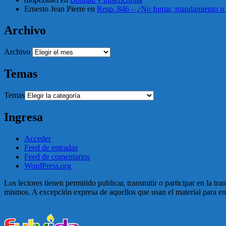
Ernesto Jean Pierre
en
Resp. 846 – ¿No fumar, mandamiento o 
Archivo
Archivo
Temas
Temas
Ingresa
Acceder
Feed de entradas
Feed de comentarios
WordPress.org
Los lectores tienen permitido publicar, transmitir o participar en la tr
mismos. A excepción expresa de aquellos que usan el material para enga