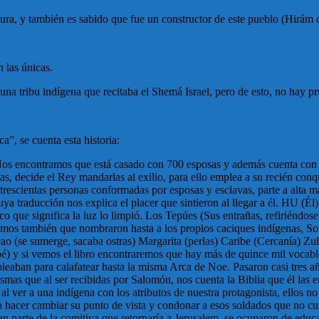
dura, y también es sabido que fue un constructor de este pueblo (Hirám 
n las únicas.
una tribu indígena que recitaba el Shemá Israel, pero de esto, no hay p
, se cuenta esta historia:
Nos encontramos que está casado con 700 esposas y además cuenta con 3
as, decide el Rey mandarlas al exilio, para ello emplea a su recién conq
e trescientas personas conformadas por esposas y esclavas, parte a alta 
uya traducción nos explica el placer que sintieron al llegar a él. HU (
ue significa la luz lo limpió. Los Tepúes (Sus entrañas, refiriéndose 
emos también que nombraron hasta a los propios caciques indígenas, S
o (se sumerge, sacaba ostras) Margarita (perlas) Caribe (Cercanía) Zul
é) y si vemos el libro encontraremos que hay más de quince mil vocab
leaban para calafatear hasta la misma Arca de Noe. Pasaron casi tres añ
mas que al ser recibidas por Salomón, nos cuenta la Biblia que él las e
al ver a una indígena con los atributos de nuestra protagonista, ellos no
era hacer cambiar su punto de vista y condonar a esos soldados que no 
n parte de la comitiva que retornaría a Jerusalem, se ocuparon de educ