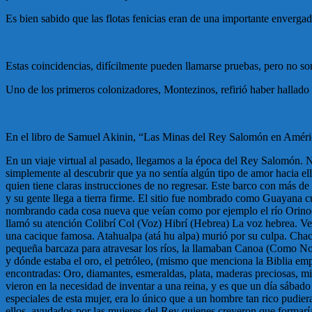
Es bien sabido que las flotas fenicias eran de una importante enverga
Estas coincidencias, difícilmente pueden llamarse pruebas, pero no so
Uno de los primeros colonizadores, Montezinos, refirió haber hallado 
En el libro de Samuel Akinin, “Las Minas del Rey Salomón en América”
En un viaje virtual al pasado, llegamos a la época del Rey Salomón. 
simplemente al descubrir que ya no sentía algún tipo de amor hacia ell
quien tiene claras instrucciones de no regresar. Este barco con más d
y su gente llega a tierra firme. El sitio fue nombrado como Guayana c
nombrando cada cosa nueva que veían como por ejemplo el río Orinoco q
llamó su atención Colibrí Col (Voz) Hibrí (Hebrea) La voz hebrea. V
una cacique famosa. Atahualpa (atá hu alpa) murió por su culpa. Chaca
pequeña barcaza para atravesar los ríos, la llamaban Canoa (Como No
y dónde estaba el oro, el petróleo, (mismo que menciona la Biblia emp
encontradas: Oro, diamantes, esmeraldas, plata, maderas preciosas, mis
vieron en la necesidad de inventar a una reina, y es que un día sábado 
especiales de esta mujer, era lo único que a un hombre tan rico pudi
ellos, ayudados por las mujeres del Rey quienes creyeron que formaría