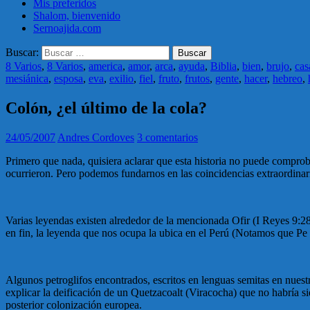
Mis preferidos
Shalom, bienvenido
Sernoajida.com
Buscar:
8 Varios
,
8 Varios
,
america
,
amor
,
arca
,
ayuda
,
Biblia
,
bien
,
brujo
,
cas
mesiánica
,
esposa
,
eva
,
exilio
,
fiel
,
fruto
,
frutos
,
gente
,
hacer
,
hebreo
,
Colón, ¿el último de la cola?
24/05/2007
Andres Cordoves
3 comentarios
Primero que nada, quisiera aclarar que esta historia no puede comproba
ocurrieron. Pero podemos fundarnos en las coincidencias extraordinari
Varias leyendas existen alrededor de la mencionada Ofir (I Reyes 9:28 
en fin, la leyenda que nos ocupa la ubica en el Perú (Notamos que Pe 
Algunos petroglifos encontrados, escritos en lenguas semitas en nues
explicar la deificación de un Quetzacoalt (Viracocha) que no habría si
posterior colonización europea.