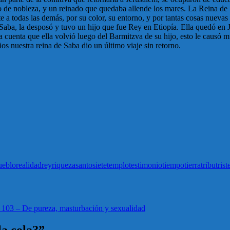
lo de nobleza, y un reinado que quedaba allende los mares. La Reina de 
e a todas las demás, por su color, su entorno, y por tantas cosas nuevas
Saba, la desposó y tuvo un hijo que fue Rey en Etiopía. Ella quedó en J
ia cuenta que ella volvió luego del Barmitzva de su hijo, esto le causó m
s nuestra reina de Saba dio un último viaje sin retorno.
ueblo
realidad
rey
riqueza
santo
siete
templo
testimonio
tiempo
tierra
tribu
trist
 103 – De pureza, masturbación y sexualidad