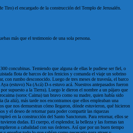
de Tiro) el encargado de la construcción del Templo de Jerusalén.
ruebas más que el testimonio de una sola persona.
00 concubinas. Temiendo que alguna de ellas le pudiese ser fiel, o
uistada flota de barcos de los fenicios y comanda el viaje un sobrino
mar, con rumbo desconocido. Luego de tres meses de travesía, el barco
Él) Aya (estuvo) Na (Acá) D-s estuvo acá. Nuestros antepasados fueron
por supuesto a la Tierra). Luego le dieron el nombre a un pájaro que
orocaima (soroc Caima) tan bravo como su madre, quien había sido
ia (la aliá), más tarde nos encontramos que ellos empleaban una
los que nos demuestran cómo llegaron, dónde estuvieron, qué hicieron
os y el deseo de retornar para poder compartir las riquezas
mpleó en la construcción del Santo Sanctorum. Para retornar, ellos se
 tuvieron dudas. El cuerpo, el esplendor, la belleza y las formas tan
cumplieron a cabalidad con sus órdenes. Así que por un buen tiempo
ar y enseñar todo lo que sabían como necesario para atraer y