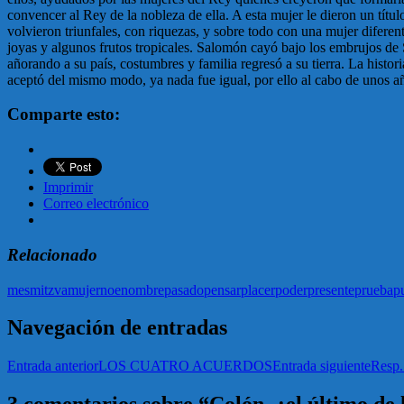
convencer al Rey de la nobleza de ella. A esta mujer le dieron un títu
volvieron triunfales, con riquezas, y sobre todo con una mujer diferent
joyas y algunos frutos tropicales. Salomón cayó bajo los embrujos de 
añorando a su país, costumbres y familia regresó a su tierra. La histor
aceptó del mismo modo, ya nada fue igual, por ello al cabo de unos año
Comparte esto:
Imprimir
Correo electrónico
Relacionado
mes
mitzva
mujer
noe
nombre
pasado
pensar
placer
poder
presente
prueba
p
Navegación de entradas
Entrada anterior
LOS CUATRO ACUERDOS
Entrada siguiente
Resp.