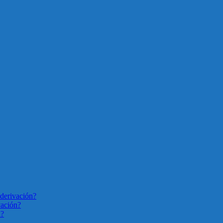
derivación?
vación?
n?