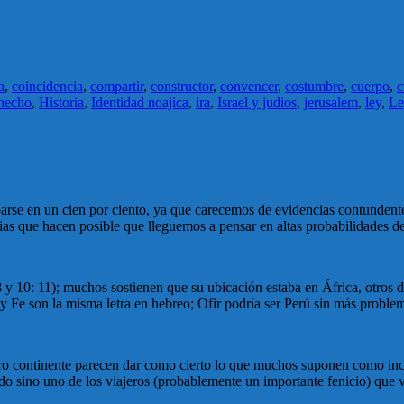
a
,
coincidencia
,
compartir
,
constructor
,
convencer
,
costumbre
,
cuerpo
,
c
hecho
,
Historia
,
Identidad noajica
,
ira
,
Israel y judios
,
jerusalem
,
ley
,
Le
rse en un cien por ciento, ya que carecemos de evidencias contundentes 
as que hacen posible que lleguemos a pensar en altas probabilidades de
y 10: 11); muchos sostienen que su ubicación estaba en África, otros dice
y Fe son la misma letra en hebreo; Ofir podría ser Perú sin más proble
tro continente parecen dar como cierto lo que muchos suponen como incu
do sino uno de los viajeros (probablemente un importante fenicio) que v