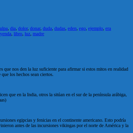
ulpa
,
dia
,
dolor
,
donar
,
duda
,
dudas
,
eden
,
ego
,
ejemplo
,
era
yenda
,
libro
,
luz
,
madre
que nos den la luz suficiente para afirmar si estos mitos en realidad
 que los hechos sean ciertos.
n que en la India, otros la sitúan en el sur de la península arábiga,
mas)
rsiones egipcias y fenicias en el continente americano. Esto podría
inieron antes de las incursiones vikingas por el norte de América y la